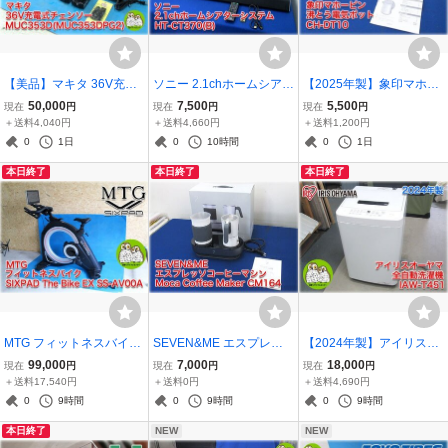
【美品】マキタ 36V充電
ソニー 2.1chホームシアタ
【2025年製】象印マホー
式チェンソー MUC353D
ーシステム HT-CT370(B)
ビン 沸とう電気ポット C
50,000
7,500
5,500
現在
円
現在
円
現在
円
(MUC353DPG2) 6.0Ahバ
バースピーカー SA-CT37
H-DT10 容量1.0L 空だき
＋送料4,040円
＋送料4,660円
＋送料1,200円
ッテリー2個/充電器/替刃/
0＋サブウーファー SA-W
防止/転倒湯もれ防止/マグ
0
1日
0
10時間
0
1日
チェーンソーオイル付 ma
XT370 【長野発】
ネットプラグ 【長野発】
本日終了
本日終了
本日終了
kita 営業所留め
MTG フィットネスバイク
SEVEN&ME エスプレッ
【2024年製】アイリスオ
SIXPAD The Bike EX SS-
ソコーヒーマシン Moca C
ーヤマ 全自動洗濯機 IAW-
99,000
7,000
18,000
現在
円
現在
円
現在
円
AV00A SIXPAD CLUBア
offee Maker CM164 取扱
T451 洗濯脱水4.5kg 部屋
＋送料17,540円
＋送料0円
＋送料4,690円
プリ連携 トレーニング器
説明書・箱あり エスプレ
干しモード 予約タイマー
0
9時間
0
9時間
0
9時間
具 【長野発】
ッソ60mL/ミルク350mL
ステンレス槽 槽洗浄コー
本日終了
NEW
NEW
【長野発】
ス 【長野発】