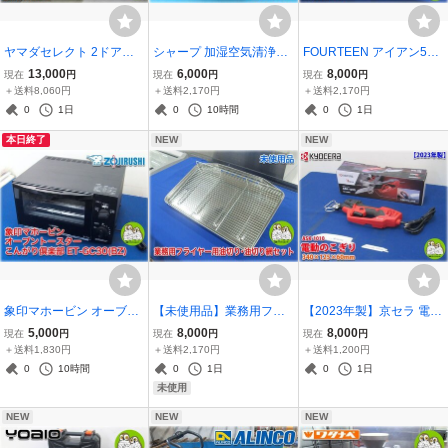
ヤマダセレクト 2ドア冷
シャープ 加湿空気清浄機
FOURTEEN アイアン5本
蔵庫 YRZ-F15G1 480x59
KC-P50-W 空気清浄23畳
セット TC-770 FORGED
13,000
6,000
8,000
現在
円
現在
円
現在
円
5x1266mm 156L(冷蔵111
加湿量500mL/h タンク2.5
5番/6番/8番/9番 TC888 F
＋送料8,060円
＋送料2,170円
＋送料2,170円
L/冷凍45L) イラスト描き
L プラズマクラスター700
ORGED 7番 フォーティー
0
1日
0
10時間
0
1日
込みあり 【長野発】
0 【フィルター交換済】
ン ゴルフクラブ 【長野
本日終了
NEW
NEW
発】
象印マホービン オーブン
【未使用品】業務用フラ
【2023年製】京セラ 電気
トースター こんがり倶楽
イヤー用油切り・油切り
のこぎり ASK-1010 レシ
5,000
8,000
8,000
現在
円
現在
円
現在
円
部 ET-GC30(BZ) ハイパワ
網セット 【長野発】
プロソーブレード2種・箱
＋送料1,830円
＋送料2,170円
＋送料1,200円
ー1300W 火力3段切替 ビ
あり 単相100V KYOCER
0
10時間
0
1日
0
1日
ッグ＆ワイド庫内 トース
A 【長野発】
未使用
ト4枚収納可
NEW
NEW
NEW