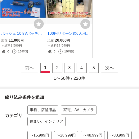
ボッシュ 10.8Vバッテリ
100円リターン式6人用コ
ーカットソー GMF10.8V-
インロッカー 900x510x1
11,000
20,000
現在
円
現在
円
LI バッテリー2個/充電器/
900mm 扉クリーム色 ス
＋送料1,500円
＋送料17,540円
取扱説明書/ケースあり B
チール家具 更衣室ロッカ
0
10時間
0
10時間
OSCH 【長野発】
ー 【長野発】
前へ
1
2
3
4
5
次へ
1
〜
50
件 /
220
件
絞り込み条件を追加
事務、店舗用品
家電、AV、カメラ
カテゴリ
住まい、インテリア
〜15,999円
〜28,999円
〜48,999円
〜83,999円