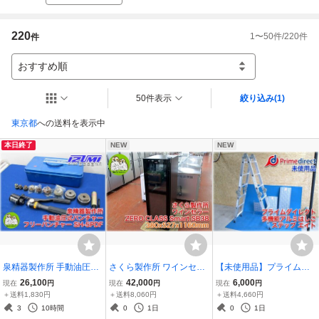
220
1
〜
50
件/
220
件
件
おすすめ順
50件表示
絞り込み
(1)
東京都
への送料を表示中
本日終了
NEW
NEW
泉精器製作所 手動油圧式
さくら製作所 ワインセラ
【未使用品】プライムダ
パンチャー フリーパンチ
ー ZERO CLASS Smart S
イレクト 多機能アルミは
26,100
42,000
6,000
現在
円
現在
円
現在
円
ャー SH-5PDF 油圧ヘッ
B38 380x527x1160mm 9
しご ステップ エイト 最長
＋送料1,830円
＋送料8,060円
＋送料4,660円
ド分離式 スチールケース
7L(約38本収納可) 上下2
3.4m 耐荷重150kg 脚立・
3
10時間
0
1日
0
1日
あり【長野発】
温度式(上0～20℃/下5～2
天板2種・ステップ 【長