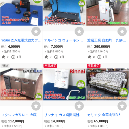
Yoaio 21V充電式強力ブロ
アルインコ ウォーキング
渡辺工業 自動均一丸餅カ
ワー JL-120 ロングノズ
マシン マグネティックウ
ッター きりらく WK-C 三
4,000
7,000
260,000
現在
円
現在
円
現在
円
ル/バッテリー2種/ACアダ
ォーカー EXW7023A 自走
相200V 60Hz用 ノズル4
＋送料1,500円
＋送料8,060円
＋送料14,040円
プター/ケース/取扱説明書
式 マット付 使用体重制限
種(15/20/25/30mm)付 コ
0
1日
0
1日
0
1日
あり 【長野発】
90kg 折りたたみ可 ALFIT
ンベア仕様 ワタナベ 【長
NEW
本日終了
本日終了
S 【長野発】
野発】
フクシマガリレイ 冷蔵コ
リンナイ ガス瞬間湯沸器
カリモク 金華山張3人掛
ールドテーブル LRC-120
ユーティ RUS-V561(WH)
ソファ フレンチクラシッ
112,000
14,000
65,000
現在
円
現在
円
現在
円
RM-F 1200x600x800mm
都市ガス12A・13A 一般
クウォールナット色 ロコ
＋送料11,550円
＋送料2,180円
＋送料24,880円