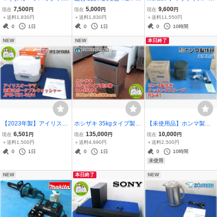
リュードライバー 6841R
56 560x410x62mm 100V
ク MR-S05(B1-JP) 16段
7,500
5,000
9,600
現在
円
現在
円
現在
円
コイルタイプ連結ビス対
最大1400W 揚げ物温度14
負荷調節 エクササイズハ
＋送料1,830円
＋送料1,830円
＋送料11,550円
応 ケース・取扱説明書あ
0～200℃ 調理タイマー IH
ンド 大型ハンドル 背もた
0
1日
0
1日
0
10時間
り makita 【長野発】
クッキングヒーター 【長
れ付 マット・取扱説明書
NEW
NEW
本日終了
野発】
あり アプリ連携
【2023年製】アイリスオ
ホシザキ 35kgタイプ製氷
【未使用品】ホンマ製作
ーヤマ 充電式ポータブル
機 IM-35M-1 500x450x80
所 クッキングストーブ R
6,501
135,000
10,000
現在
円
現在
円
現在
円
ウォッシャー JPW-T81-
0mm キューブアイス セル
S-41 屋外専用 煙突径100
＋送料1,500円
＋送料4,690円
＋送料2,500円
W/H タンク容量8L 吐水圧
方式 アンダーカウンター
mm 薪投入口W290xH285
0
1日
0
1日
0
10時間
力0.7MPa 取扱説明書・箱
タイプ 【長野発】
mm 釜戸 時計型 HONMA
未使用
あり 【長野発】
【長野発】
NEW
本日終了
NEW