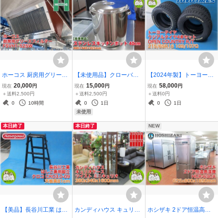
ホーコス 厨房用グリース
【未使用品】クローバー
【2024年製】トーヨータ
フィルター FSVH1-525W
(大屋製作所) 18-8ステン
イヤ ラジアルタイヤ4本
20,000
15,000
58,000
現在
円
現在
円
現在
円
高風量Vフィルター 両面1
レス丸型キッチンポット
セット OPEN COUNTRY
＋送料2,500円
＋送料2,500円
＋送料0円
連式 厨房設備 HORKOS
40cm 手付 容量48L 業務
R/T 215/65R16 109/107Q
0
10時間
0
1日
0
1日
【長野発】★値下げしま
用 料理道具 調理小物 【長
ホワイトレター オフロー
未使用
した★
野発】
ド 夏タイヤ 別途送料
本日終了
本日終了
NEW
【美品】長谷川工業 はし
カンディハウス キュリオ
ホシザキ 2ドア恒温高湿