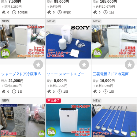
ご兼用脚立 クロコ CRO3.
ケース ツイスト ミニキュ
庫 HCR-63CA 625x800x1
7,500
99,000
165,000
現在
円
現在
円
現在
円
0-09 天板高さ81cm はし
リオ 380x340x1600mm
890mm 409L -6～12℃ 湿
＋送料3,280円
＋送料0円
＋送料10,670円
ご全長1.71m 最大使用質
ウォールナット 飾り棚 C
度85％以上 単相100V エ
0
10時間
0
9時間
0
1日
量100kg アルミ合金製 プ
ONDE HOUSE 店頭引渡
アパス5面冷却 タテ型 縦
NEW
NEW
NEW
ロ用 軽作業用
し限定
型冷蔵庫 【長野発】
シャープ 2ドア冷蔵庫 SJ-
ソニー スマートスピーカ
三菱電機 2ドア冷蔵庫 MR
D15H-W 495x598x1203
ー LF-S50G(W) Googleア
-P15F-W 480x595x1213
21,000
5,000
16,000
現在
円
現在
円
現在
円
mm 152L(冷蔵94L/冷凍58
シスタント搭載 Bluetooth
146L(冷蔵100L/冷凍46L)
＋送料8,060円
＋送料1,200円
＋送料8,060円
L) つけかえどっちもドア
NFC Wi-Fi マルチペアリ
ヨコ取りポケット 大容量
0
1日
0
1日
0
1日
耐熱100℃トップテーブル
ング対応 箱あり SONY
ボトムフリーザー 【長野
NEW
本日終了
NEW
【長野発】
【長野発】
発】