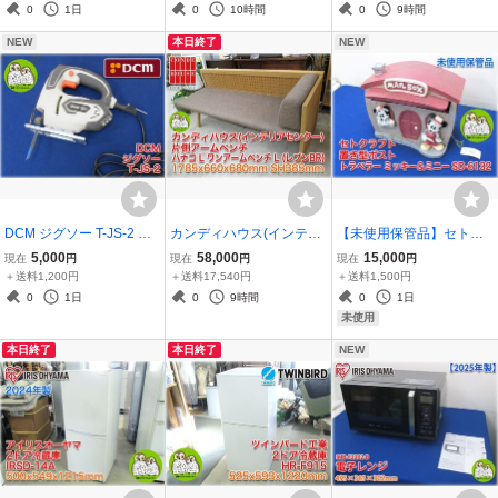
241L センターフリー(ピ
地用 屋内壁掛・後面近接
コ調 飾り鋲 猫脚 応接椅子
0
1日
0
10時間
0
9時間
ラーレス) -5～10℃ イン
設置型 元止め式 RS-V51X
長椅子 karimoku 【長野
NEW
本日終了
NEW
バーター制御 冷蔵庫
T(WH)同等品
発】
DCM ジグソー T-JS-2 ス
カンディハウス(インテリ
【未使用保管品】セトク
トローク幅16mm ストロ
アセンター) 片側アームベ
ラフト 置き型ポスト トラ
5,000
58,000
15,000
現在
円
現在
円
現在
円
ーク数3000min-1 傾斜角
ンチ ハナコ L ワンアーム
ベラー ミッキー＆ミニー
＋送料1,200円
＋送料17,540円
＋送料1,500円
度左右0～45° 単相100V
ベンチ L (レブンBR) HAN
SD-6132 325x180x260m
0
1日
0
9時間
0
1日
【長野発】
ACO CONDEHOUSE INT
m ディズニー Disney 廃盤
未使用
ERIOR CENTER 旭川
商品 【長野発】
本日終了
本日終了
NEW