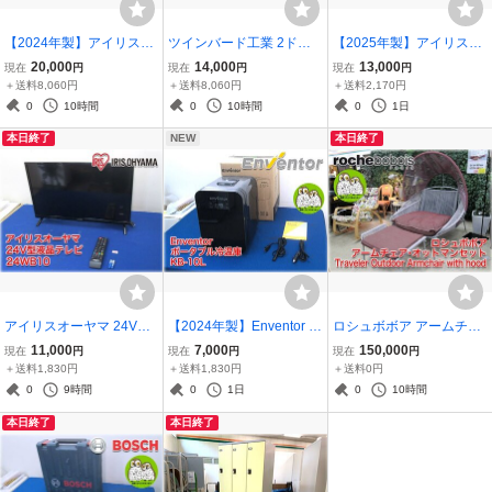
【2024年製】アイリスオ
ツインバード工業 2ドア
【2025年製】アイリスオ
ーヤマ 2ドア冷蔵庫 IRSD
冷蔵庫 HR-F915 525x593
ーヤマ 電子レンジ タイパ
20,000
14,000
13,000
現在
円
現在
円
現在
円
-14A-W 500x549x1215m
x1220mm 146L(冷蔵73L/
レンジ IMB-F2202-B 庫内
＋送料8,060円
＋送料8,060円
＋送料2,170円
m 142L(冷凍52L/冷蔵90
冷凍73L) 大容量冷凍室 耐
フラット22L 最高高周波
0
10時間
0
10時間
0
1日
L) ボトムフリーザー 【長
熱トップテーブル 現状品
出力900W 時短ブースト
本日終了
NEW
本日終了
野発】
【長野発】
機能 【長野発】
アイリスオーヤマ 24V型
【2024年製】Enventor ポ
ロシュボボア アームチェ
液晶テレビ 24WB10 外付
ータブル冷温庫 KB-10L A
ア・オットマン Traveler
11,000
7,000
150,000
現在
円
現在
円
現在
円
HDD裏番組録画 電子番組
C100V/シガーソケットD
Outdoor Armchair with ho
＋送料1,830円
＋送料1,830円
＋送料0円
表 リモコンあり【長野
C12V 説明書・箱あり 現
od フランスラグジュアリ
0
9時間
0
1日
0
10時間
発】
状品 【長野発】
ーブランド RocheBobois
本日終了
本日終了
送料別途