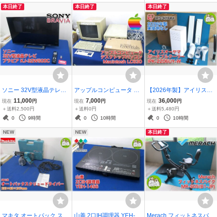
本日終了
本日終了
本日終了
0℃) 取扱説明書あり
野発】
ソニー 32V型液晶テレビ
アップルコンピュータ デ
【2026年製】アイリスオ
ブラビア KJ-32W500C 外
スクトップパソコン Maci
ーヤマ ポータブルクーラ
11,000
7,000
36,000
現在
円
現在
円
現在
円
付HDD裏番組録画対応 早
ntosh LC630 13インチモ
ー IPK-2206UY-W 冷房2.0
＋送料2,500円
＋送料0円
＋送料5,480円
見再生 オートチャプター
ニターM1297付 レトロP
kW 4.5～7畳 ヤマダオリ
0
9時間
0
10時間
0
10時間
SONY BRAVIA 【長野
C 通電確認OK 現状品 別
ジナル 窓パネルあり 実使
NEW
NEW
本日終了
発】
途送料
用なし【長野発】
マキタ オートパック スク
山善 2口IH調理器 YEH-14
Merach フィットネスバイ