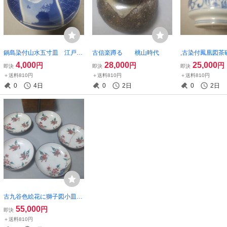
鍋島染付山水五寸皿 江戸後
古信楽蹲る 桃山時代
,古染付鳳凰図
期
代
4,000
28,000
25,000
円
円
円
即決
即決
即決
＋送料810円
＋送料810円
＋送料810円
0
4日
0
2日
0
2日
古九谷色絵花に獅子図小皿五
客 江戸初期
55,000
円
即決
＋送料810円