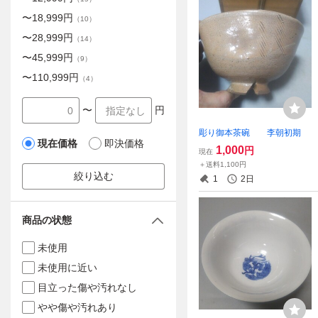
〜
18,999
円
（
10
）
〜
28,999
円
（
14
）
〜
45,999
円
（
9
）
〜
110,999
円
（
4
）
〜
円
彫り御本茶碗 李朝初期
現在価格
即決価格
1,000
円
現在
＋送料1,100円
絞り込む
1
2日
商品の状態
未使用
未使用に近い
目立った傷や汚れなし
やや傷や汚れあり