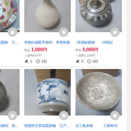
竜図鉢 江戸
李朝白磁堅手徳利 李朝初期
::宋胡録蓋物 16世紀
1,000
5,000
円
円
現在
即決
＋送料810円
＋送料1,100円
1
3日
0
4日
嵌徳利 高麗
初期伊万里花図茶碗 江戸初
古三島茶碗 三島時代
期