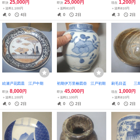
25,000
25,000
1,200
円
円
円
即決
即決
現在
＋送料1,100円
＋送料810円
＋送料810円
0
4日
0
2日
3
2日
絵瀬戸花図皿 江戸中期
初期伊万里椿図壺 江戸初期
刷毛目盃 三
8,000
45,000
1,000
円
円
円
即決
即決
現在
＋送料1,100円
＋送料1,100円
＋送料810円
0
2日
0
2日
0
2日