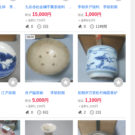
上杯 李朝
九谷赤絵金欄手瓢形徳利 江
李朝井戸徳利 李朝初期
戸後期
15,000
1,000
円
円
即決
現在
＋送料1,720円
＋送料810円
0
2日
0
11時間
NEW
 江戸前期
井戸脇茶碗 李朝初期
初期伊万里松竹梅図香炉
5,000
1,100
円
円
即決
現在
＋送料1,100円
＋送料1,100円
0
6日
2
2日