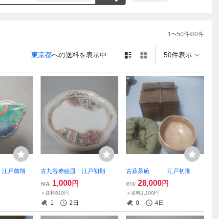
1
〜
50
件/
80
件
東京都
への送料を表示中
50件表示
 江戸前期
古九谷赤絵皿 江戸初期
古萩茶碗 江戸初期
1,000
28,000
円
円
現在
即決
＋送料810円
＋送料1,100円
1
2日
0
4日