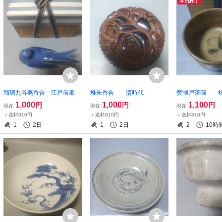
本日終了
瑠璃九谷燕香合 江戸前期
堆朱香合 清時代
黄瀬戸茶碗 
1,000
1,000
1,100
円
円
円
現在
現在
現在
＋送料810円
＋送料810円
＋送料810円
1
2日
1
2日
2
10時