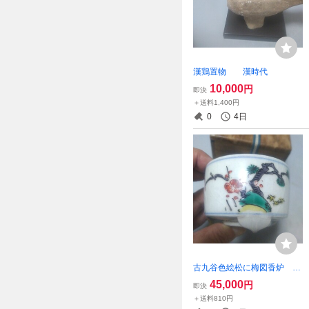
漢鶏置物 漢時代
10,000
円
即決
＋送料1,400円
0
4日
古九谷色絵松に梅図香炉 江
戸前期
45,000
円
即決
＋送料810円