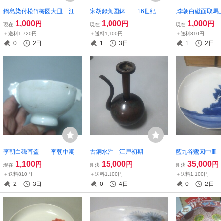
鍋島染付松竹梅図大皿 江戸
宋胡録魚図鉢 16世紀
,李朝白磁面取馬
後期
中期
1,000
1,000
1,000
円
円
円
現在
現在
現在
＋送料1,720円
＋送料1,100円
＋送料810円
0
2日
1
3日
1
2日
李朝白磁耳盃 李朝中期
古銅水注 江戸初期
藍九谷鷺図中皿
1,100
15,000
35,000
円
円
円
現在
即決
即決
＋送料810円
＋送料1,100円
＋送料1,100円
2
3日
0
4日
0
2日