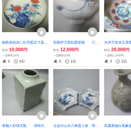
鍋島色絵岩に牡丹図五寸皿
初期伊万里松図茶碗 江戸
古伊万里赤玉雲
江戸中期
初期
後期
10,000
12,000
28,000
円
円
円
即決
即決
即決
＋送料810円
＋送料810円
＋送料1,400円
0
4日
0
2日
0
2日
青釉八卦瑛式瓶 清時代
古染付山水六角皿２枚 明時
高麗青磁白黒象
代
時代