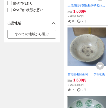
傷や汚れあり
大清康煕年製緑釉獅子図鉢
全体的に状態が悪い
清時代
1,000
円
現在
＋送料1,100円
0
2日
出品地域
すべての地域から選ぶ
無地刷毛目茶碗 李朝初期
1,600
円
現在
＋送料1,100円
7
2日