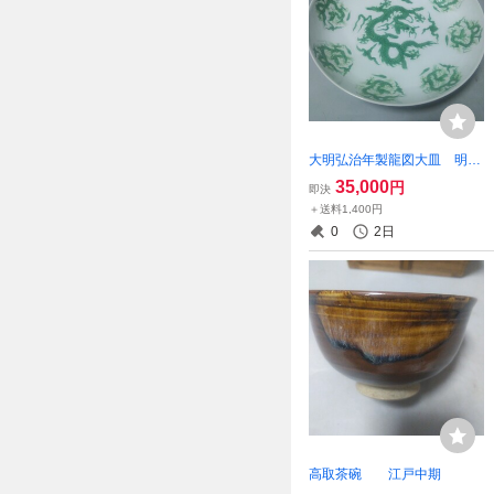
大明弘治年製龍図大皿 明時
代
35,000
円
即決
＋送料1,400円
0
2日
高取茶碗 江戸中期