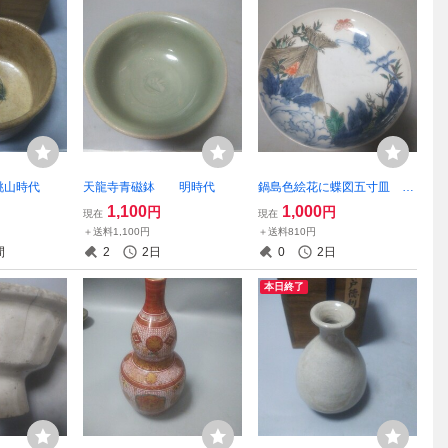
桃山時代
天龍寺青磁鉢 明時代
鍋島色絵花に蝶図五寸皿 江
戸後期
1,100
1,000
円
円
現在
現在
＋送料1,100円
＋送料810円
間
2
2日
0
2日
本日終了