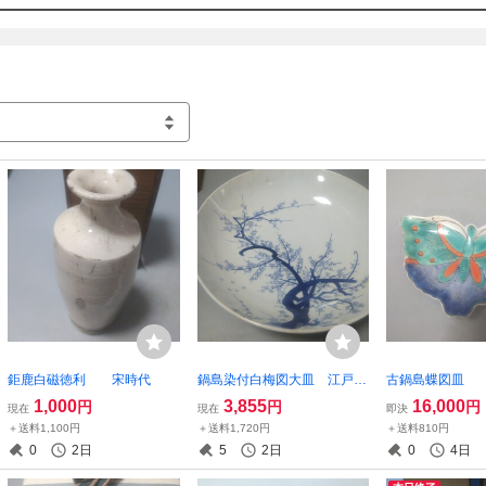
鉅鹿白磁徳利 宋時代
鍋島染付白梅図大皿 江戸中
古鍋島蝶図皿
期
1,000
3,855
16,000
円
円
円
現在
現在
即決
＋送料1,100円
＋送料1,720円
＋送料810円
0
2日
5
2日
0
4日