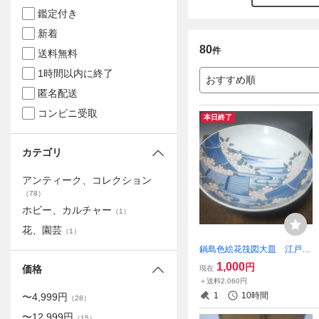
鑑定付き
新着
80
件
送料無料
1時間以内に終了
おすすめ順
匿名配送
コンビニ受取
本日終了
カテゴリ
アンティーク、コレクション
（
78
）
ホビー、カルチャー
（
1
）
花、園芸
（
1
）
鍋島色絵花筏図大皿 江戸後
期
1,000
円
価格
現在
＋送料2,060円
1
10時間
〜
4,999
円
（
28
）
〜
12,999
円
（
15
）