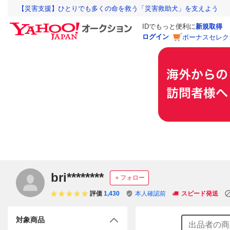
【災害支援】ひとりでも多くの命を救う「災害救助犬」を支えよう
IDでもっと便利に
新規取得
ログイン
ボーナスセレク
bri********
＋フォロー
評価
1,430
本人確認前
スピード発送
対象商品