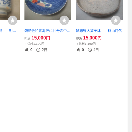
茶碗 明時
鍋島色絵青海波に牡丹図中
鼠志野大菓子鉢 桃山時代
皿 江戸中期
15,000
15,000
円
円
即決
即決
＋送料1,100円
＋送料1,400円
0
2日
0
4日