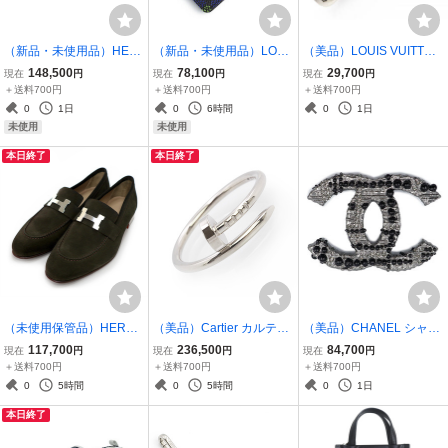
（新品・未使用品）HER
（新品・未使用品）LOUI
（美品）LOUIS VUITTON
MES エルメス ジップアン
S VUITTON ルイ ヴィトン
ルイ ヴィトン M03089 LV
148,500
78,100
29,700
現在
円
現在
円
現在
円
ゴー PM シェーヌ ダンク
N00143 オーガナイザー
スケートボード モノグラ
＋送料700円
＋送料700円
＋送料700円
ル ヴォーエバーカラー ヴ
ドゥ ポッシュ ダミエヘリ
ム シルバー チャーム ペン
0
1日
0
6時間
0
1日
ェールコミック グリーン
テージ ブルー グリーン カ
ダントトップ
未使用
未使用
B刻印 ポーチ
ードケース
本日終了
本日終了
（未使用保管品）HERME
（美品）Cartier カルティ
（美品）CHANEL シャネ
S エルメス モカシン パリ
エ B4226000 ジュスト ア
ル ラージ デカ ココマーク
117,700
236,500
84,700
現在
円
現在
円
現在
円
ローファー シューズ 靴 3
ン クル スモールモデル K
ラインストーン パール ガ
＋送料700円
＋送料700円
＋送料700円
9 24cm ヴォーベロア レ
18WG 750 ホワイトゴー
ンメタルシルバー ブラッ
0
5時間
0
5時間
0
1日
ザー ダークブラウン シル
ルド リング 指輪 #56 16
ク ブローチ
本日終了
バー金具
号 箱付