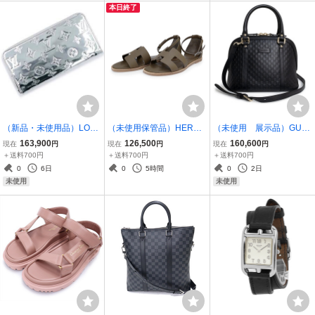
本日終了
（新品・未使用品）LOUI
（未使用保管品）HERME
（未使用 展示品）GUC
S VUITTON ルイ ヴィトン
S エルメス サントリーニ
CI グッチ 449654 ミニ ド
163,900
126,500
160,600
現在
円
現在
円
現在
円
M83543 LV SKI ジッピー
ヴォーエプソン エトゥー
ーム マイクログッチシマ
＋送料700円
＋送料700円
＋送料700円
ウォレット 日本限定 モノ
プ グレージュ サンダル 靴
レザー ブラック ショルダ
0
6日
0
5時間
0
2日
グラム レザー シルバー 長
#36 23cm レザー シルバ
ー ハンドバッグ ライトゴ
未使用
未使用
財布 箱付
ー金具
ールド金具