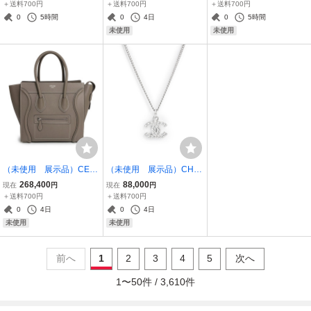
25 スターリングシルバー
053 Alphabetロングジッ
M26649 LV FALL ポルト
＋送料700円
＋送料700円
＋送料700円
チェーン ネックレス
プウォレット グレインレ
カルト マグネット モノグ
0
5時間
0
4日
0
5時間
ザー カシミアグレー 長財
ラムヘリテージ レッド カ
未使用
未使用
布 ゴールド金具
ードケース
（未使用 展示品）CELI
（未使用 展示品）CHA
NE セリーヌ 167793DRU
NEL シャネル A28942 コ
268,400
88,000
現在
円
現在
円
ラゲージ マイクロ ショッ
コマーク ラインストーン
＋送料700円
＋送料700円
パー ドラムドカーフ スリ
シルバー ペンダント ネッ
0
4日
0
4日
グレージュ ハンドバッグ
クレス 箱付
未使用
未使用
レザー
前へ
1
2
3
4
5
次へ
1
〜
50
件 /
3,610
件