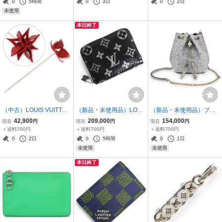
0
5時間
0
3日
0
2日
ック グレー ボディ ウエス
イクログッチシマレザー
未使用
ト ショルダー
#7.5 26.5cm
本日終了
（中古）LOUIS VUITTON
（新品・未使用品）LOUI
（新品・未使用品）ブル
ルイ ヴィトン GI0331 オ
S VUITTON ルイ ヴィトン
ガリ BVLGARI セルペン
42,900
209,000
154,000
現在
円
現在
円
現在
円
リガミ フラワーズ アトリ
N97059 ジッピー コイン
ティ フォーエバー ショル
＋送料700円
＋送料700円
＋送料700円
エ オイ 花 オブジェ レザ
パース パイソン モノグラ
ダーバッグ 斜め掛け カル
0
2日
0
5時間
0
1日
ー 牛革 レッド その他雑貨
ム ブラック 財布 エキゾチ
ングレザー シルバー ゴー
未使用
未使用
ックレザー
ルド金具 289952
本日終了