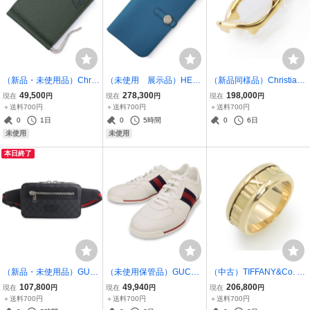
（新品・未使用品）Christ
（未使用 展示品）HER
（新品同様品）Christian
ian Louboutin クリスチャ
MES エルメス ドゴン ロ
Dior クリスチャンディオ
49,500
278,300
198,000
現在
円
現在
円
現在
円
ンルブタン 3245109 GR
ング レクトヴェルソ トゴ
ール JBDR95033 ボワ ド
＋送料700円
＋送料700円
＋送料700円
OOVY カーフスキン グリ
コバルト ブルー X刻印 二
ゥ ローズ K18YG 750 イ
0
1日
0
5時間
0
6日
ーン レッド マネークリッ
つ折り長財布 レザー シル
エローゴールド リング 指
未使用
未使用
プ 二つ折り財布
バー金具 箱付
輪 #51 11号
本日終了
（新品・未使用品）GUC
（未使用保管品）GUCCI
（中古）TIFFANY&Co. テ
CI グッチ 474293 ソフト
グッチ 234359 マイクロ
ィファニー アトラス K18
107,800
49,940
206,800
現在
円
現在
円
現在
円
ベルトバッグ GGスプリー
グッチシマ ウェブストラ
YG 750 イエローゴールド
＋送料700円
＋送料700円
＋送料700円
ムキャンバス レザー ブラ
イプ レザースニーカー マ
リング 指輪 #9.5号