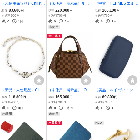
（未使用保管品）Christia
（未使用 展示品）ルイ
（中古）HERMES エルメ
n Dior クリスチャンディ
ヴィトン LOUIS VUITTO
ス CC1.210 ケープコッド
83,600
220,000
166,100
現在
円
現在
円
現在
円
オール KCQ893LAB_S38
N アントン 2WAY 斜め掛
PM 31mm ドゥブルトゥ
＋送料700円
＋送料700円
＋送料700円
P D-WAVE ディーウェー
け ショルダートートバッ
ール SS ブラック シルバ
0
1日
0
2日
0
2日
ブ レザー ピンク サンダル
グ ダミエグラフィット 黒
ー □D刻印 クオーツ 腕時
未使用
靴 #35.5 22.5cm
N40000
計 レザー
本日終了
（新品・未使用品）CHA
（未使用 展示品）LOUI
（美品）ルイ ヴィトン L
NEL シャネル ABE157 コ
S VUITTON ルイ ヴィトン
OUIS VUITTON オーガナ
118,800
165,000
69,800
現在
円
現在
円
現在
円
コマーク パール シャンパ
N51173 ベレム PM ダミ
イザー アトール トラベル
＋送料700円
＋送料700円
＋送料700円
ンゴールド ホワイト ブラ
エ ブラウン ハンドバッグ
ケース 二つ折り長財布 タ
0
3日
0
6時間
0
4日
ック チョーカー ネックレ
ゴールド金具
イガ レザー 紺 シルバー金
未使用
未使用
ス
具 M30653
本日終了
NEW