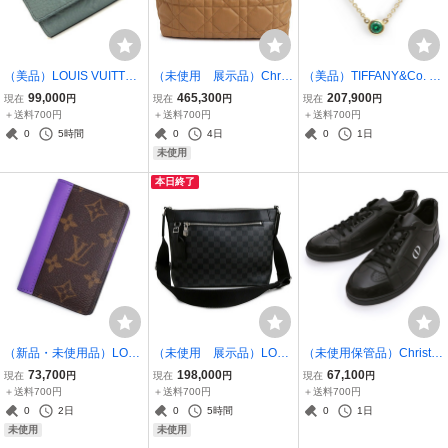
（美品）LOUIS VUITTON
（未使用 展示品）Christ
（美品）TIFFANY&Co. テ
ルイ ヴィトン M14143 日
ian Dior クリスチャンデ
ィファニー 62633018 エ
99,000
465,300
207,900
現在
円
現在
円
現在
円
本限定 ポルトフォイユ パ
ィオール M2821OSHJ ト
ルサ ペレッティ カラー バ
＋送料700円
＋送料700円
＋送料700円
イロット モノグラムトリ
ゥジュール ミディアム カ
イ ザ ヤード K18YG エメ
0
5時間
0
4日
0
1日
ヨン ミスティレイクグリ
ーフスキン ブラウン ハン
ラルド ゴールド ネックレ
未使用
ーン 財布
ドバッグ
ス ペンダント
本日終了
（新品・未使用品）LOUI
（未使用 展示品）LOUI
（未使用保管品）Christia
S VUITTON ルイ ヴィトン
S VUITTON ルイ ヴィトン
n Dior クリスチャンディ
73,700
198,000
67,100
現在
円
現在
円
現在
円
M81535 オーガナイザー
N40003 ミック PM NM ダ
オール KUK313CLD9003
＋送料700円
＋送料700円
＋送料700円
ドゥ ポッシュ モノグラム
ミエグラフィット レザー
7 CDロゴ レザースニーカ
0
2日
0
5時間
0
1日
マカサー パープル カード
ブラック ショルダーバッ
ー ブラック スニーカー #
未使用
未使用
パスケース
グ 斜め掛け
40.5 25.5cm