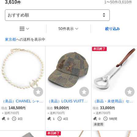
3,610
1
〜
50
件/
3,610
件
件
おすすめ順
50件表示
絞り込み
東京都
への送料を表示中
本日終了
（美品）CHANEL シャネ
（美品）LOUIS VUITTON
（新品・未使用品）セリ
ル A64757 パール ココマ
ルイ ヴィトン M7690L ダ
ーヌ CELINE トリオンフ
148,500
99,000
33,000
現在
円
現在
円
現在
円
ーク 100周年 限定 希少 ホ
ミエ 3D ウォッシュドデ
ボトルオープナー 栓抜 ス
＋送料700円
＋送料700円
＋送料700円
ワイト シャンパンゴール
ニム ブルー ブラウン キャ
チール カーフスキン レザ
0
3日
1
4日
0
5時間
ド チョーカー ネックレス
ップ 帽子 Lサイズ ゴール
ー シルバー タン ブラウン
未使用
ド金具
4M3326AKF
本日終了