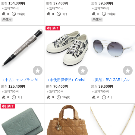
MES エルメス MC2 コペ
ス エールライン カバス ト
レンティノ ガラヴァーニ
154,000
37,400
39,600
現在
円
現在
円
現在
円
ルニクス トゴ ブルージー
ート キャンバス グレー ハ
Valentino Garavani VLTN
＋送料700円
＋送料700円
＋送料700円
ン □D刻印 二つ折り財布
ンドバッグ シルバー金具
ロゴ カードケース 名刺入
0
5時間
0
1日
0
5時間
札入れ レザー
れ レザー ブラック 黒 2Y
未使用
未使用
2P0576LVN
本日終了
（中古）モンブラン MON
（未使用保管品）Christia
（美品）BVLGARI ブルガ
TBLANC 作家シリーズ マ
n Dior クリスチャンディ
リ BV6127 ビー ゼロワン
125,400
70,400
39,600
現在
円
現在
円
現在
円
ルセル プルースト 20000
オール KCK385KPY ウォ
メタル アセテート ブルー
＋送料700円
＋送料700円
＋送料700円
本限定 ボールペン ツイス
ーキン ディオール キャン
グレー サングラス アイウ
0
1日
0
5時間
0
4日
ト式 M 925 樹脂 ブラック
バス ホワイト シューズ 靴
ェア メガネ 眼鏡 ゴールド
本日終了
シルバー 28655
#37 24cm
金具 箱付