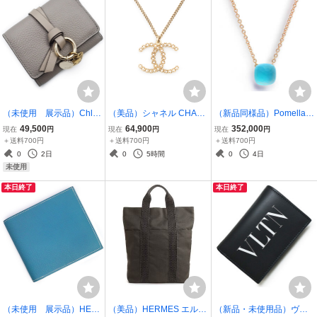
（未使用 展示品）Chloe
（美品）シャネル CHAN
（新品同様品）Pomellato
クロエ CHC21WP719 ア
EL ココマーク ラインスト
ポメラート PCB6012 ヌ
49,500
64,900
352,000
現在
円
現在
円
現在
円
ルファベット ハートチャ
ーン ペンダント ネックレ
ード ジュレ K18 750 スカ
＋送料700円
＋送料700円
＋送料700円
ーム ミニトリフォールド
ス 二段階調節 ゴールド A
イブルートパーズ ターコ
0
2日
0
5時間
0
4日
ウォレット Wホック コン
58216
イズ マザーオブパール ネ
未使用
パクト 箱付
ックレス
本日終了
本日終了
（未使用 展示品）HER
（美品）HERMES エルメ
（新品・未使用品）ヴァ