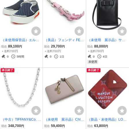
（未使用保管品）エルメ
（美品）フェンディ FEN
（未使用 展示品）サル
ス HERMES グリス スリ
DI クロコダイル ワニ ビジ
ヴァトーレフェラガモ Sal
89,100
29,700
88,000
現在
円
現在
円
現在
円
ッポン シューズ 靴 #40.5
ュー バッグチャーム キー
vatore Ferragamo ビバ ミ
＋送料700円
＋送料700円
＋送料700円
26.5cm キャンバス レザ
ホルダー カーフスキン レ
ニ ショルダー ハンドバッ
0
5時間
0
1日
0
4日
ー ネイビー オレンジ 231
ザー ピンク シルバー金具
グ ヴァラ リボン ブラック
未使用
712Z
7AR424
21 2988
本日終了
本日終了
（中古）TIFFANY&Co. テ
（未使用 展示品）Chloe
（新品・未使用品）LOUI
ィファニー T ナロー SV9
クロエ CHC21WP706F57
S VUITTON ルイ ヴィトン
348,700
59,400
63,800
現在
円
現在
円
現在
円