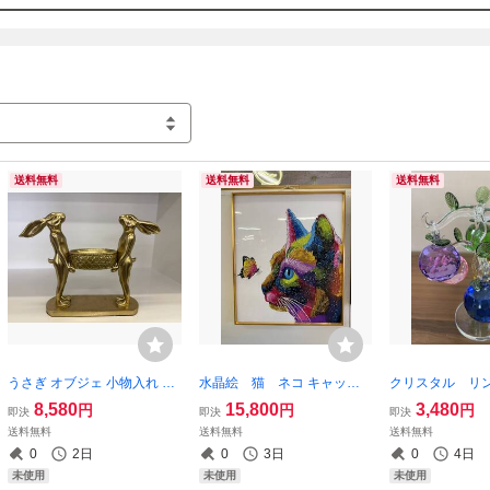
ご購入いただいた現品の写真をご希望の方は、取引メッセージにてご連絡くだ
※配送の際の事故は当店では一切責任を負いません。

万が一破損したものが届いた場合は、

お見舞い申請をお願いしております。

破損した品物の引き取りなども行なっておりません。

お客様にて処分をお願いいたします。

送料無料
送料無料
送料無料
ご理解いただける方のみご購入をお願いいたします。
うさぎ オブジェ 小物入れ ゴ
水晶絵 猫 ネコ キャット
クリスタル リ
ールド インテリア 縁起物 ラ
カラフル アニマル アートパ
ー オブジェ 
8,580
15,800
3,480
円
円
円
即決
即決
即決
ビット トレイ 置物 ウサギ 兎
ネル 絵画 ペイント 絵 50 60
ラ 宝石 アッ
送料無料
送料無料
送料無料
アンティーク おしゃれ 小物
ねこ クリスタル キラキラ ゴ
ル Sサイズ 
0
2日
0
3日
0
4日
トレイ トレー かご 箱
ールド 額縁 額 フレーム
金運 運気 運勢 
未使用
未使用
未使用