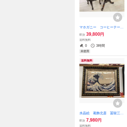
マホガニー コーヒーテーブ
ル サイドテーブル バロッ
39,800
円
即決
ク アンティーク 引出し
送料無料
幅60 高さ65 ダイニン
0
3時間
グ ミニテーブル Φ60 円
未使用
丸
送料無料
水晶絵 葛飾北斎 冨獄三十
六景 神奈川沖浪裏 アート
7,980
円
即決
パネル アート 絵画 壁
送料無料