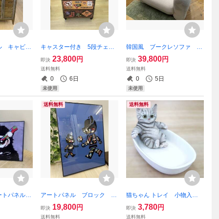
ル キャビネ
キャスター付き 5段チェス
韓国風 ブークレソファ タ
トリアル チ
ト 棚 インダストリアル
オル生地 1人掛け ホワイ
23,800
39,800
円
円
即決
即決
レトロ 棚
収納 引出し スチール
ト ソファ 1P モコモ
送料無料
送料無料
0 ヴィンテー
鉄 ブリキ ペイント スト
コ イス いす 椅子 一人
0
6日
0
5日
 ビンテー
リート レトロ アメリカン
用 シングル スツール
未使用
未使用
布 白
送料無料
送料無料
ートパネル
アートパネル ブロック 額
猫ちゃん トレイ 小物入
 絵 壁掛
絵 絵画 アート パネル
れ ネコ 猫 ねこ キャッ
19,800
3,780
円
円
即決
即決
チンパンジ
壁画 ベアブリック LEGO
ト 置物 オブジェ おきも
送料無料
送料無料