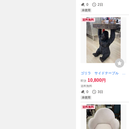
掛 幅52 縦42 額絵 額
0
2日
縁 額 フレーム 浮世絵 日
未使用
本画
送料無料
ゴリラ サイドテーブル ミ
ニテーブル アニマル 動
10,800
円
即決
物 テーブル キングコン
送料無料
グ 猿 アニマルサイドテー
0
3日
ブル ごりら 台 机 オブ
未使用
ジェ
送料無料