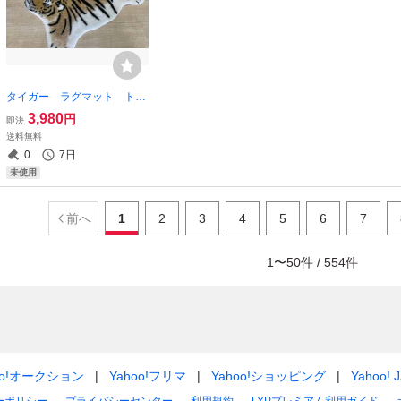
タイガー ラグマット トラ
柄 虎 寅 ラグ マット
3,980
円
即決
敷き物 カーペット 動物
送料無料
毛 アニマル フワフワ 毛
0
7日
トラ 玄関 ソファ ワイルド
未使用
前へ
1
2
3
4
5
6
7
1
〜
50
件 /
554
件
oo!オークション
Yahoo!フリマ
Yahoo!ショッピング
Yahoo! 