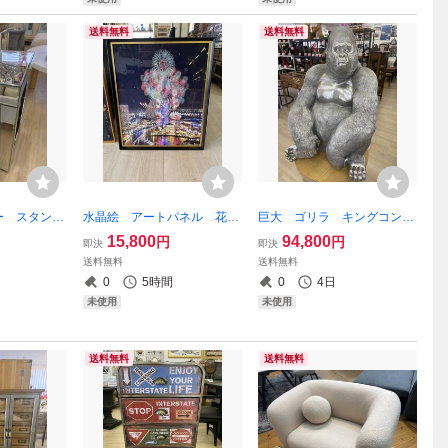
フト
送料無料
送料無料
ー スタン
水晶絵 アートパネル 花
巨大 ゴリラ キングコン
ブル コラ
火 絵画 壁掛 絵 クリス
グ 置物 オブジェ シルバ
15,800
94,800
円
円
即決
即決
 置物 オブジ
タルアート キラキラ 額
ー アニマル 高さ88 銀
送料無料
送料無料
6 コラムスタン
縁 額 横60 縦80 HANA
L キラキラ ビッグサイ
0
5時間
0
4日
ルバー ダイヤ
BI 夜景 カジノ フレーム アー
ズ 高さ88 H88 クリスタ
未使用
未使用
ト
ル
送料無料
送料無料