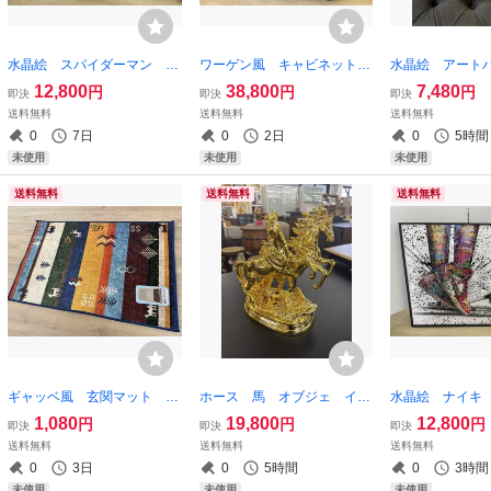
水晶絵 スパイダーマン M
ワーゲン風 キャビネット
水晶絵 アートパ
ARVEL マーベル 絵画
収納 引出し インダストリ
高さ45 クリ
12,800
38,800
7,480
円
円
円
即決
即決
即決
壁掛け 絵 アートパネル
アル チェスト 棚 ラッ
ト 壁掛け 絵
送料無料
送料無料
送料無料
幅80 高さ60 SPIDERMAN ア
ク カウンタ― テーブル
縁 ブラック ホ
0
7日
0
2日
0
5時間
ート フレームアート額縁 額
サイドボード リビングボー
ノトーン 額絵 
未使用
未使用
未使用
絵 額付
ド
ート
送料無料
送料無料
送料無料
ギャッベ風 玄関マット カ
ホース 馬 オブジェ イン
水晶絵 ナイキ 
ーペット キッチンマット エ
テリア インテリア小物 装
ニーカー アー
1,080
19,800
12,800
円
円
円
即決
即決
即決
スニック 廊下マット マット
飾 置物 ゴールド 豪華
ネル 絵画 額
送料無料
送料無料
送料無料
ラグ 60 40 ギャベ 滑り止め
金 ツインホース 運勢 幸
ラ 幅80 高さ
0
3日
0
5時間
0
3時間
バスマット トイレマット
運 開運 競馬 競走馬 飾り
フレームアート 
未使用
未使用
未使用