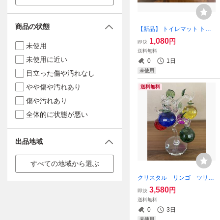
商品の状態
【新品】 トイレマット トイ
レ用 滑り止め ギャッベ ギャ
1,080
円
即決
未使用
ベ マット ラグ カーペット ラ
送料無料
バーマット カラフル 北欧風
未使用に近い
0
1日
北欧 インテリアマット
未使用
目立った傷や汚れなし
やや傷や汚れあり
送料無料
傷や汚れあり
全体的に状態が悪い
出品地域
すべての地域から選ぶ
クリスタル リンゴ ツリ
ー オブジェ 置物 キラキ
3,580
円
即決
ラ 宝石 アップル カラフ
送料無料
ル M プレゼント 金運 運
0
3日
気 運勢 運 幸運 林檎 幸運
未使用