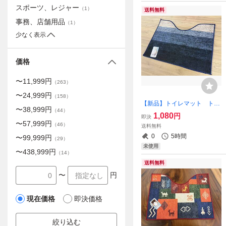
スポーツ、レジャー
（
1
）
送料無料
事務、店舗用品
（
1
）
少なく表示
価格
〜
11,999
円
（
263
）
〜
24,999
円
（
158
）
【新品】トイレマット トイ
〜
38,999
円
（
44
）
レ用 滑り止め グラデ ブ
1,080
円
即決
ルー 青 マット ラグ カー
〜
57,999
円
（
46
）
送料無料
ペット オレンジ ラバーマッ
0
5時間
〜
99,999
円
（
29
）
ト カラフル グラデーション
未使用
〜
438,999
円
（
14
）
送料無料
〜
円
現在価格
即決価格
絞り込む