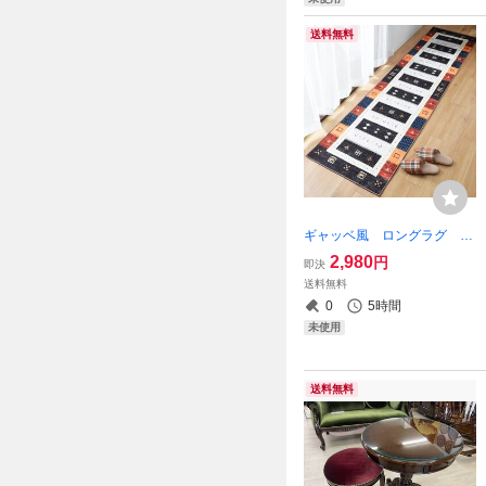
送料無料
ギャッベ風 ロングラグ キ
ッチンマット エスニック
2,980
円
即決
廊下マット マット ラグ
送料無料
長さ180 幅60 ロングマット
0
5時間
ギャベ 滑り止め カーペット
未使用
送料無料