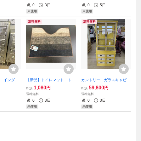
40 額絵
BEARBRIC レゴ 壁掛
の アメリカンショートヘ
0
3日
0
5日
ーム ミュー
け フレームアート 額縁
ア トレー 皿 猫小物 こもの
未使用
未使用
ブルー
いれ
送料無料
送料無料
棚 インダス
【新品】トイレマット トイ
カントリー ガラスキャビネ
 引出し ス
レ用 滑り止め グラデ ブラッ
ット コレクションラック
1,080
59,800
円
円
即決
即決
ック ブリ
ク 黒 ブラウン 茶 マット ラ
レトロ 棚 イエロー 引
送料無料
送料無料
飾り棚 ビン
グ カーペット ラバーマット
出 幅80 高さ175 ハイタ
0
3日
0
3日
ャビネット
カラフル グラデーション
イプ 食器棚 シェルフ 本
未使用
未使用
棚