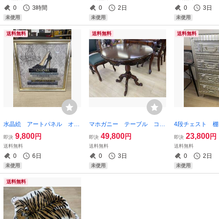
付 開き戸 チェスト 棚
い キッチン収納 すきま収
ー 幅60 高さ
0
3時間
0
2日
0
3日
ラック 飾り棚 シルバー
納 ミニラック 木製ラック
額縁 額 フレ
未使用
未使用
未使用
銀
木
ジック
送料無料
送料無料
送料無料
水晶絵 アートパネル オマ
マホガニー テーブル コー
4段チェスト 
ージュアート ブランド 絵
ヒーテーブル 円形 ラウン
トリアル 収納
9,800
49,800
23,800
円
円
円
即決
即決
即決
画 絵 壁掛け ファッショ
ドテーブル アンティーク
チール 鉄 ラ
送料無料
送料無料
送料無料
ン キラキラ クリスタル
緑 サイドテーブル 猫脚
キ シルバー 
0
6日
0
3日
0
2日
額絵 額縁 フレームアート
ねこあし クラシカル 木製
テージ 銀 キ
未使用
未使用
未使用
男前
送料無料