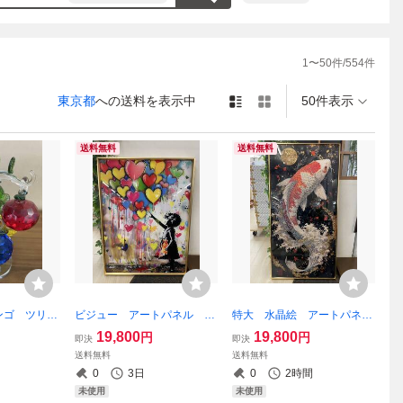
さい。

1
〜
50
件/
554
件
東京都
への送料を表示中
50件表示
送料無料
送料無料
ンゴ ツリ
ビジュー アートパネル バ
特大 水晶絵 アートパネ
置物 キラキ
ンクシー 風船と少女 壁掛
ル 昇り鯉 鯉の滝登り
19,800
19,800
円
円
即決
即決
プル カラフ
け パネル アート 絵 絵
鯉 クリスタル 絵画 アー
送料無料
送料無料
プレゼント
画 幅60 高さ80 キラキ
ト コイ 立身出世 開業祝
0
3日
0
2時間
運 幸運 林檎
ラ 額 額縁 額絵 フレー
い 開店祝い 額縁 額絵 フレー
未使用
未使用
ム
ム