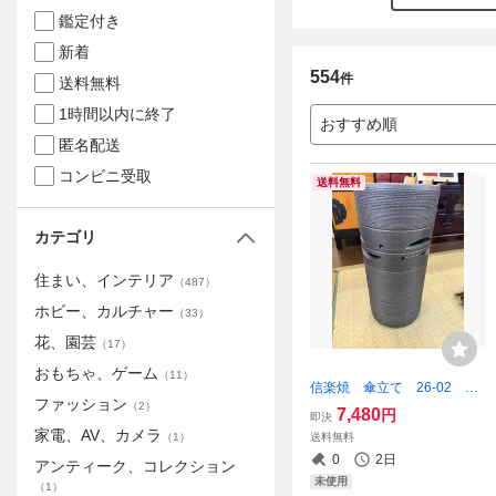
鑑定付き
新着
554
件
送料無料
1時間以内に終了
おすすめ順
匿名配送
コンビニ受取
送料無料
カテゴリ
住まい、インテリア
（
487
）
ホビー、カルチャー
（
33
）
花、園芸
（
17
）
おもちゃ、ゲーム
（
11
）
信楽焼 傘立て 26-02 傘
ファッション
置き 陶器 日本六古窯 焼
（
2
）
7,480
円
即決
物 国産 日本製 工芸品
家電、AV、カメラ
送料無料
（
1
）
かさたて アンブレラホルダ
0
2日
アンティーク、コレクション
ー アンブレラスタンド 和
未使用
風
（
1
）