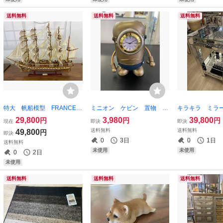
壁掛け
送料無料
送料無料
送料無料
特大 帆船模型 FRANCEⅡ
ミニオン ケビン 置物 レ
キラキラ ミラ
限定モデル 船 モデルシ
トロ ブリキ オブジェ イ
ド サイドテー
29,800
3,980
39,800
円
円
円
現在
即決
即決
ップ 職人手作り 舟 軍
ンダストリアル アンティー
ム 花台 飾り台
送料無料
送料無料
49,800
円
即決
艦 フランス 幅100 高さ
ク ミニオンズ ビンテー
ェ 幅35 高さ5
0
3日
0
1日
送料無料
75 開業祝い ハンドメイド モ
ジ 飾り物 スチール 時計
ド 装飾 豪華 シ
未使用
未使用
0
2日
デル
未使用
送料無料
送料無料
送料無料