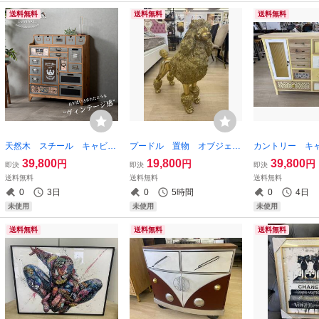
送料無料
送料無料
送料無料
天然木 スチール キャビネ
プードル 置物 オブジェ
カントリー キ
ット インダストリアル チ
ゴールド 犬 フィギア 幅
リビングボー
39,800
19,800
39,800
円
円
円
即決
即決
即決
ェスト 引出 レトロ 棚
58 高さ66 装飾 ドッ
棚 イエロー 
送料無料
送料無料
送料無料
リビングボード ラック レト
グ 等身大 金運 運気
ク 黄 サイド
0
3日
0
5時間
0
4日
ロ アンティーク ビンテージ
運 幸福 いぬ イヌ DOG 金
製 カウンタ― 幅
未使用
未使用
未使用
金色
6 収納
送料無料
送料無料
送料無料