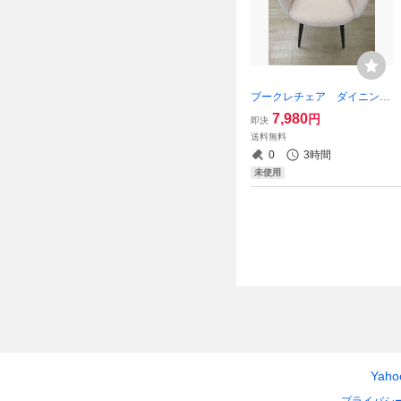
ブークレチェア ダイニング
チェア モコモコ 1人掛
7,980
円
即決
け ホワイト ソファ イ
送料無料
ス チェア 食卓椅子 い
0
3時間
す 1P 一人用 布製 ブ
未使用
ークレ 白
Yah