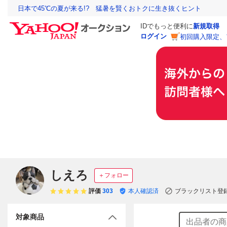
日本で45℃の夏が来る!? 猛暑を賢くおトクに生き抜くヒント
IDでもっと便利に
新規取得
ログイン
初回購入限定、
しえろ
＋フォロー
評価
303
本人確認済
ブラックリスト登
対象商品