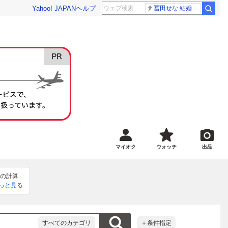
Yahoo! JAPAN
ヘルプ
冨田せな 結婚発表
マイオク
ウォッチ
出品
日の計算
っと見る
色味など
すべてのカテゴリ
＋条件指定