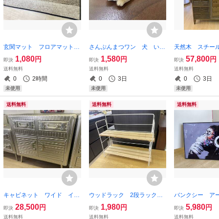
玄関マット フロアマット
さんぷんまつワン 犬 い
天然木 スチー
滑り止め グラデ ブラッ
ぬ イヌ 柴犬 シバ 置
ット インダス
1,080
1,580
57,800
円
円
円
即決
即決
即決
ク マット ラグ カーペッ
物 マグネット 磁石 箸置
ェスト 引出 
送料無料
送料無料
送料無料
ト 幅61 高さ43 キッチ
き オブジェ しばいぬ ア
幅95 高さ12
0
2時間
0
3日
0
3日
ンマット バスマット 黒
ニマル 動物 かわいい 犬
ジ アンティーク
未使用
未使用
未使用
小物
ジ
送料無料
送料無料
送料無料
キャビネット ワイド イン
ウッドラック 2段ラック
バンクシー ア
ダストリアル 収納 引出
ラック 棚 天然木 パイ
ガラス絵 絵画
28,500
1,980
5,980
円
円
円
即決
即決
即決
し スチール ブリキ 扉
ン 幅32 調味料ラック 細
け ポスター 
送料無料
送料無料
送料無料