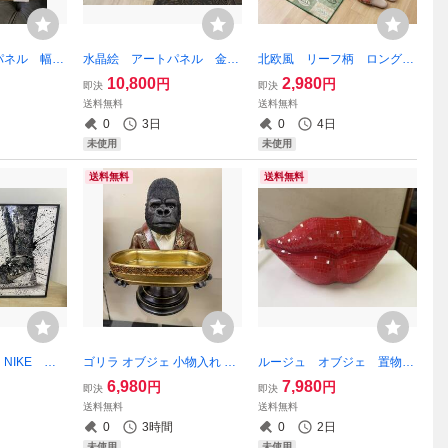
ネル 幅35
水晶絵 アートパネル 金の
北欧風 リーフ柄 ロングマ
スタルアー
なる木 金運 クリスタル
ット キッチンマット 廊下
10,800
2,980
円
円
即決
即決
 香水 額
立体 絵画 アート ゴール
マット マット ラグ 長さ
送料無料
送料無料
ワイト モ
ド 幅80 高さ30 額絵
180 幅60 ロングマット 滑り
0
3日
0
4日
額 フレームア
額縁 フレームアート 運気
止め カーペット ボタニカル
未使用
未使用
送料無料
送料無料
NIKE ス
ゴリラ オブジェ 小物入れ 鍵
ルージュ オブジェ 置物
ト アートパ
置き トレイ 置物 サイドテー
唇 リップ ミラー キラキ
6,980
7,980
円
円
即決
即決
縁 キラキ
ブル トレー 猿 皿 インテリア
ラ レッド おしゃれ 飾
送料無料
送料無料
60 額絵
トレイ キャッシュトレイ ア
り くちびる 幅30 赤
0
3時間
0
2日
ストリート
ニマル POP 動物 台 棚
口 セクシー プレゼント ギ
未使用
未使用