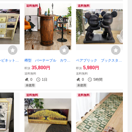
送料無料
送料無料
ャビネット
樽型 バーテーブル カウン
ベアブリック ブックスタン
ド レトロ
ターテーブル 収納付き テ
ド フィギア 置物 BE@R
35,800
5,980
円
円
即決
即決
引出 ラッ
ーブル 樽 バレル カフェ
BRICK ブラック オブジ
送料無料
送料無料
ボード 木
風 高さ100 幅60 ハイテ
ェ クマ くま 熊 BEAR
0
1日
0
5時間
110 高さ8
ーブル ハイタイプ バー
BRICK 本立て 本 本棚
未使用
未使用
本たて
送料無料
送料無料