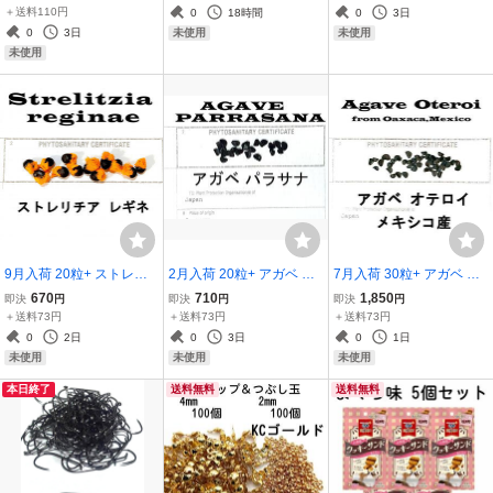
セット
＋送料110円
0
18時間
0
3日
0
3日
未使用
未使用
未使用
9月入荷 20粒+ ストレリ
2月入荷 20粒+ アガベ パ
7月入荷 30粒+ アガベ オ
チア レギネ Strelitzia regi
ラサナ 証明書あり 種 種子
テロイ 種子 チタノタ FO-
670
710
1,850
即決
円
即決
円
即決
円
nae 種 種子
76 証明書あり
＋送料73円
＋送料73円
＋送料73円
0
2日
0
3日
0
1日
未使用
未使用
未使用
本日終了
送料無料
送料無料