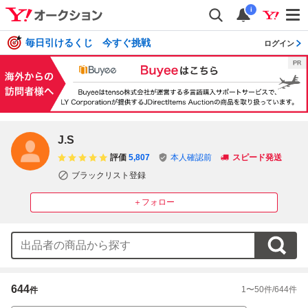
i
毎日引けるくじ 今すぐ挑戦
ログイン
J.S
評価
5,807
本人確認前
スピード発送
ブラックリスト登録
＋フォロー
644
1
〜
50
件/
644
件
件