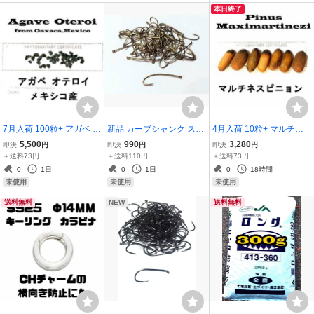
本日終了
7月入荷 100粒+ アガベ オ
新品 カーブシャンク スト
4月入荷 10粒+ マルチネ
テロイ 種子 | チタノタ FO
レートアイ #10 100本セ
スピニョンマツ Maximarti
5,500
990
3,280
即決
円
即決
円
即決
円
-76
ット
nezi 種 種子
＋送料73円
＋送料110円
＋送料73円
0
1日
0
1日
0
18時間
未使用
未使用
未使用
送料無料
NEW
送料無料