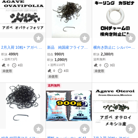
2月入荷 10粒+ アガベ オ
新品 純国産フライフッ
横向き防止に シルバー92
バティフォリア 種子 種 o
ク #12 100本セット
5 カラビナキーリング 10
499
990
2,380
即決
円
現在
円
即決
円
vatifolia
mm
＋送料73円
1,090
送料無料
即決
円
＋送料110円
0
4日
0
3日
0
4日
未使用
未使用
未使用
送料無料