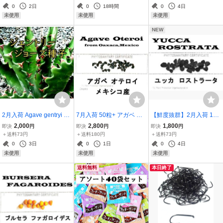
0
2日
0
18時間
0
4日
未使用
未使用
未使用
NEW
2月入荷 Agave gentryi Ja
7月入荷 50粒+ アガベ オ
【鮮度抜群】2月入荷 100
ws アガベ ジェントリー
テロイ チタノタ FO-76 種
粒+ ユッカ ロストラータ
2,000
2,800
1,800
即決
円
即決
円
即決
円
ジョーズ 種子 種 5粒
種子 証明書
種 種子 植物検疫証明書あ
＋送料73円
＋送料180円
＋送料73円
り
0
3日
0
1日
0
4日
未使用
未使用
未使用
送料無料
本日終了