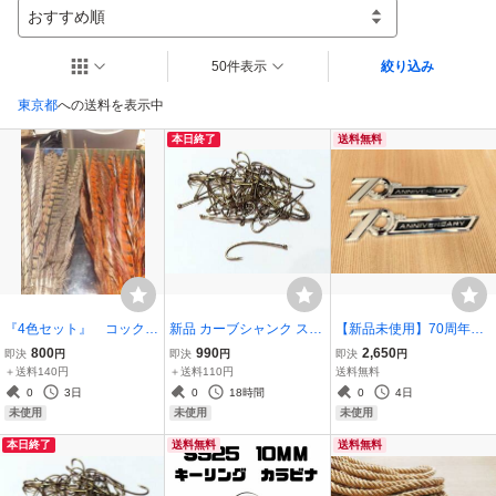
おすすめ順
50件表示
絞り込み
東京都
への送料を表示中
本日終了
送料無料
『4色セット』 コックフ
新品 カーブシャンク スト
【新品未使用】70周年ア
ェザントセンターテール
レートアイ #8 100本セッ
ニバーサリーエンブレム
800
990
2,650
即決
円
即決
円
即決
円
4本セット
ト
2個 トヨタランドクルー
＋送料140円
＋送料110円
送料無料
ザー用LC100 LC200 LC3
0
3日
0
18時間
0
4日
00 LC70 LC71 LC76 FJ7
未使用
未使用
未使用
9サイドリア3D
本日終了
送料無料
送料無料