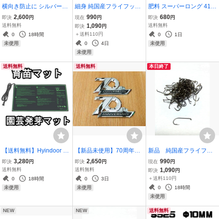
横向き防止に シルバー92
細身 純国産フライフック
肥料 スーパーロング 413-
5 カラビナキーリング 14
#18 バーブレス100本セッ
360 300g 多肉植物 ドラ
2,600
990
680
即決
円
現在
円
即決
円
mm
ト
イガーデン
送料無料
1,090
送料無料
即決
円
＋送料110円
0
18時間
0
1日
0
4日
未使用
未使用
未使用
送料無料
送料無料
本日終了
【送料無料】Hyindoor ヒ
【新品未使用】70周年ア
新品 純国産フライフッ
ートマット 園芸発芽マッ
ニバーサリーエンブレム
ク #10 100本セット
3,280
2,650
990
即決
円
即決
円
現在
円
ト 育苗マット 温床関連 育
2個 トヨタランドクルー
送料無料
送料無料
1,090
即決
円
苗器
ザー用LC100 LC200 LC3
＋送料110円
0
18時間
0
3日
00 LC70 LC71 LC76 FJ7
0
18時間
未使用
未使用
9サイドリア3D
未使用
NEW
NEW
送料無料