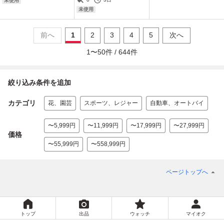
未使用
未使用
前へ
1
2
3
4
5
次へ
1
〜
50
件 /
644
件
絞り込み条件を追加
カテゴリ
花、園芸
スポーツ、レジャー
自動車、オートバイ
〜5,999円
〜11,999円
〜17,999円
〜27,999円
価格
〜55,999円
〜558,999円
ページトップへ
トップ
出品
ウォッチ
マイオク