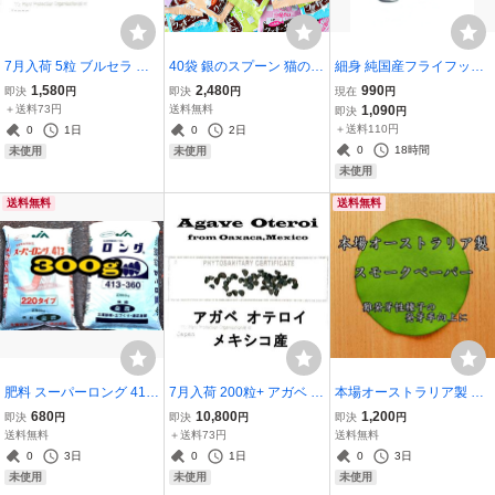
7月入荷 5粒 ブルセラ フ
40袋 銀のスプーン 猫のお
細身 純国産フライフック
ァガロイデス BURSERA
やつ お魚クッキーサンド
#14 バーブレス100本セッ
1,580
2,480
990
即決
円
即決
円
現在
円
FAGAROIDES 種 種子
アソートセット
ト
＋送料73円
送料無料
1,090
即決
円
＋送料110円
0
1日
0
2日
0
18時間
未使用
未使用
未使用
送料無料
送料無料
肥料 スーパーロング 413-
7月入荷 200粒+ アガベ オ
本場オーストラリア製 ス
220 413-360 計300g 多肉
テロイ 種子 | チタノタ FO
モークペーパー 休眠打破/
680
10,800
1,200
即決
円
即決
円
即決
円
植物
-76 証明書
難発芽性種子/発芽促進/発
送料無料
＋送料73円
送料無料
芽率向上
0
3日
0
1日
0
3日
未使用
未使用
未使用