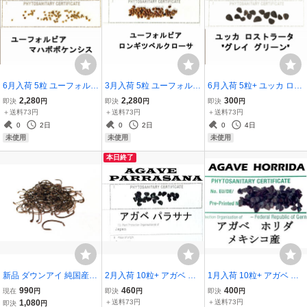
6月入荷 5粒 ユーフォルビ
3月入荷 5粒 ユーフォルビ
6月入荷 5粒+ ユッカ ロス
ア マハボボケンシス 種子
ア ロンギツベルクローサ
トラータ グレイグリーン
2,280
2,280
300
即決
円
即決
円
即決
円
種 証明書
種 種子 植物検疫証明書
種 種子 証明書
＋送料73円
＋送料73円
＋送料73円
0
2日
0
2日
0
4日
未使用
未使用
未使用
本日終了
新品 ダウンアイ 純国産カ
2月入荷 10粒+ アガベ パ
1月入荷 10粒+ アガベ ホ
ーブシャンク バーブレス
ラサナ 証明書あり 種 種子
リダ HORRIDA 種子 種
990
460
400
現在
円
即決
円
即決
円
フライフック #18 100本
1,080
＋送料73円
＋送料73円
即決
円