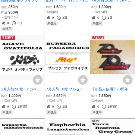
細身 純国産フライフック
肥料 スーパーロング 413-
7月入荷 20粒+ アガベ オ
#10,12,14,16,18,20 80本
220 413-360 計900g 多肉
テロイ チタノタ FO-76 種
850
1,580
1,300
現在
円
即決
円
即決
円
セット
植物
種子 証明書
950
送料無料
＋送料73円
即決
円
＋送料110円
0
3日
0
1日
0
3日
未使用
未使用
未使用
本日終了
送料無料
2月入荷 50粒+ アガベ オ
7月入荷 10粒 ブルセラ フ
【新品未使用】70周年ア
バティフォリア 種子 種 o
ァガロイデス BURSERA
ニバーサリーエンブレム
1,400
2,980
2,650
即決
円
即決
円
即決
円
vatifolia
FAGAROIDES 種 種子
2個 トヨタランドクルー
＋送料73円
＋送料73円
送料無料
ザー用 LC300 LC100 L
0
18時間
0
1日
0
18時間
C200 LC70 LC76 FJ79 サ
未使用
未使用
未使用
イドリア 3D
NEW