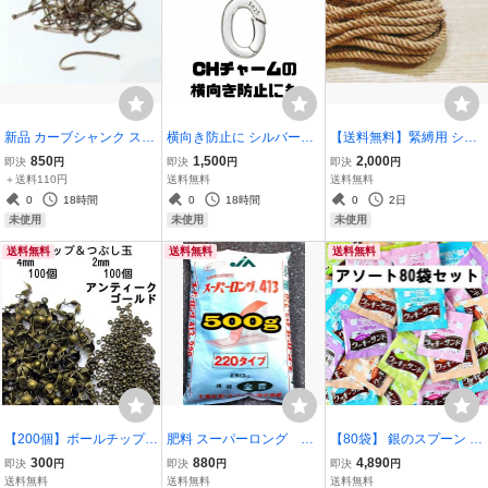
新品 カーブシャンク スト
横向き防止に シルバー92
【送料無料】緊縛用 シル
レートアイ #8,10,12,14,1
5 カラビナキーリング 楕
ク縄 6mm × 10m 縄色 (検)
850
1,500
2,000
即決
円
即決
円
即決
円
6,18,20 80本セット
円
束縛 麻縄 SMロープ
＋送料110円
送料無料
送料無料
0
18時間
0
18時間
0
2日
未使用
未使用
未使用
送料無料
送料無料
送料無料
【200個】ボールチップ1
肥料 スーパーロング 41
【80袋】 銀のスプーン 猫
00個＆つぶし玉100個セ
3-220 500g 多肉植物 ドラ
のおやつ お魚クッキーサ
300
880
4,890
即決
円
即決
円
即決
円
ット 金古美 青銅BAC05
イガーデン
ンド アソートセット
送料無料
送料無料
送料無料