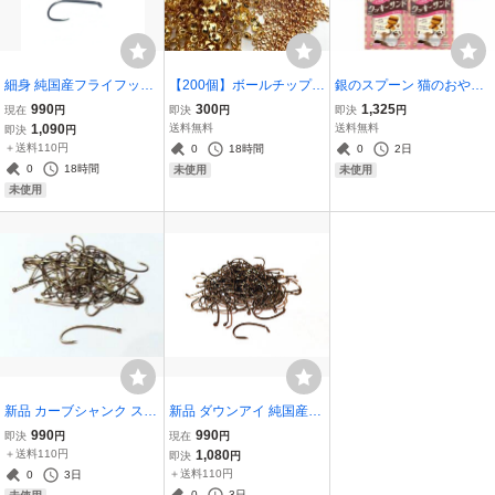
細身 純国産フライフック
【200個】ボールチップ1
銀のスプーン 猫のおやつ
#12 バーブレス100本セッ
00個＆つぶし玉100個セ
お魚クッキーサンド まぐ
990
300
1,325
現在
円
即決
円
即決
円
ト
ット KCゴールドBAC03
ろ味 5個セット
1,090
送料無料
送料無料
即決
円
＋送料110円
0
18時間
0
2日
0
18時間
未使用
未使用
未使用
新品 カーブシャンク スト
新品 ダウンアイ 純国産カ
レートアイ #14 100本セ
ーブシャンク バーブレス
990
990
即決
円
現在
円
ット
フライフック #14 100本
＋送料110円
1,080
即決
円
セット
＋送料110円
0
3日
0
3日