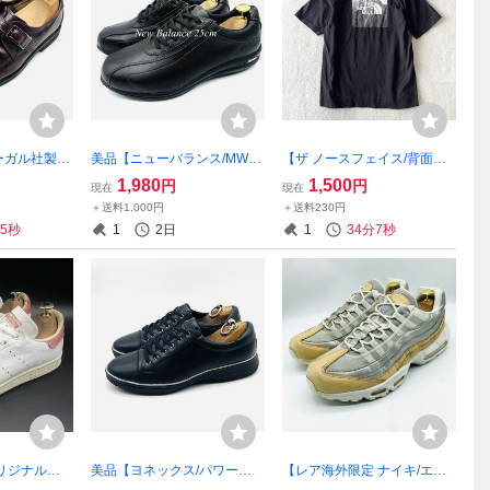
ガル社製/
美品【ニューバランス/MW86
【ザ ノースフェイス/背面ボ
高級本革レザ
3BR/4E】高品質防水レザー
ックスロゴ】ショートスリー
1,980
1,500
円
円
現在
現在
ンクストラッ
ウォーキングシューズ！ダー
ブハーフドームデジタルスク
＋送料1,000円
＋送料230円
ガンディ/2
クブラウン/25cm/衝撃プライ
エアTシャツ！ブラック/L表
44秒
1
2日
1
34分6秒
！6/25
ス！大人気即完売モデル！7/
記/衝撃プライス！H98
29
リジナルス/
美品【ヨネックス/パワーク
【レア海外限定 ナイキ/エア
6910】高級
ッション/SHWLC117】高品
マックス 95 SE PRM W】高