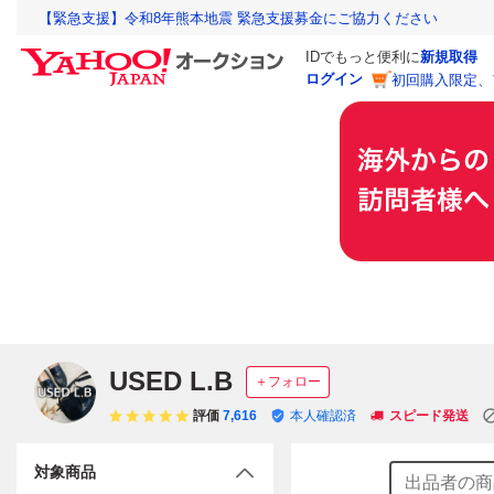
【緊急支援】令和8年熊本地震 緊急支援募金にご協力ください
IDでもっと便利に
新規取得
ログイン
初回購入限定、
USED L.B
＋フォロー
評価
7,616
本人確認済
スピード発送
対象商品