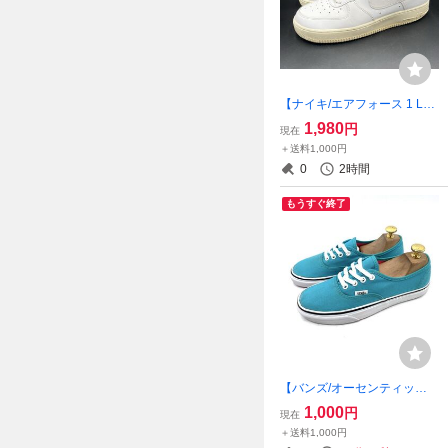
【ナイキ/エアフォース 1 LO
W/DD8959-100】高級本革レ
1,980
円
現在
ザースニーカー！トリプルホ
＋送料1,000円
ワイト/25cm/衝撃プライス！
0
2時間
タイムレスモデル！7/6
もうすぐ終了
【バンズ/オーセンティック/T
C8R/ワッフルソール搭載】
1,000
円
現在
高級キャンバススニーカー！
＋送料1,000円
ターコイズブルー/ピンク/23c