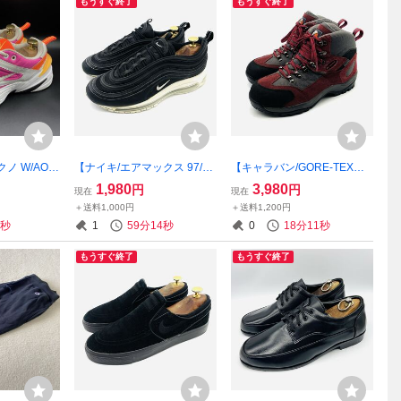
もうすぐ終了
もうすぐ終了
ノ W/AO3
【ナイキ/エアマックス 97/92
【キャラバン/GORE-TEX搭
級レザースニー
1826-001】高級ハイテクス
載/C-1】高級天然皮革スエー
1,980
3,980
円
円
現在
現在
レーザーフ
ニーカー！ブラック/ホワイ
ドトレッキングブーツ！登山
＋送料1,000円
＋送料1,200円
/衝撃プライ
ト/27cm/衝撃プライス！希
靴/レッド/グレー/24cm/3E/衝
8秒
1
59分13秒
0
18分10秒
了・完売品！
少・生産終了廃盤モデル！8/
撃プライス！特別価格！7/19
3
もうすぐ終了
もうすぐ終了