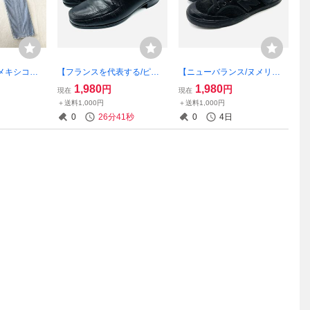
メキシコ製/L
【フランスを代表する/ピエ
【ニューバランス/ヌメリッ
/501】高品
ール・バルマン】高級本革レ
ク 212/MM212CN/D】高級ス
1,980
1,980
円
円
現在
現在
トレートデニ
ザーローファー！ブラック/
エードクラシックスニーカ
＋送料1,000円
＋送料1,000円
ジ古着/36×
ビブラムソール/7表記/4E/24-
ー！ブラック/27cm/衝撃プラ
0
26分40秒
0
4日
I42
24.5cm/衝撃プライス！7/28
イス！完売品！7/27