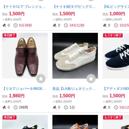
【ナイキ/エア プレシジョン/
【ナイキ/紺タグ/ビッグスウ
【4Lビッグサイ
898455-001】高級バスケッ
ォッシュ】高品質オリジナル
ピオン/刺繍ロゴ
1,500
1,500
1,000
円
円
円
現在
現在
現在
トボールシューズ！ブラッ
スウェットジョガーパンツ！
ジナルスウェッ
＋送料1,000円
＋送料1,000円
＋送料1,000円
ク/ガムソール/26.5cm/衝撃プ
グレー/S表記/衝撃プライス！
メカジ古着ボトム
0
6分37秒
0
34分11秒
0
33分
ライス！希少完売品！7/28
希少生産終了廃盤！H8
ー/衝撃プライス
本日終了
もうすぐ終了
【リネアジョバーネ/9628】
良品【LA発/ジェネリックサ
【アディダスNEO
高級上質レザーシューズ！エ
ープラス】高品質スエードレ
高品質キャンバ
1,980
1,500
1,500
円
円
円
現在
現在
現在
レガントヒールアップ/バー
ザーローカットスニーカー！
スニーカー！ネイ
＋送料1,000円
＋送料1,000円
＋送料1,000円
ガンディー/25.5cm/衝撃プラ
ホワイト/サンドベージュ/28c
イト/28cm/衝
0
2時間
0
1日
0
5分1
イス！上品大人クラシック7/
m/衝撃プライス！8/4
人カジュアルモデ
28
本日終了
もうすぐ終了