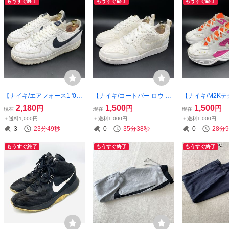
もうすぐ終了
もうすぐ終了
もうすぐ終了
【ナイキ/エアフォース1 '07
【ナイキ/コートバー ロウ SL
【ナイキ/M2Kテク
クラフトホワイトオブシディ
W/845726-111】高級レザー
108-104】高
2,180
1,500
1,500
円
円
円
現在
現在
現在
アン】高級シボ革レザースニ
スニーカー！オールホワイ
カー！ホワイト/
＋送料1,000円
＋送料1,000円
＋送料1,000円
ーカー！26.5cm/衝撃プライ
ト/24cm/衝撃プライス！希
ューシャ/25cm
3
23分48秒
0
35分37秒
0
28分
ス！希少・完売品！8/3
少・生産終了廃盤！7/28
ス！希少生産終
8/3
もうすぐ終了
もうすぐ終了
もうすぐ終了