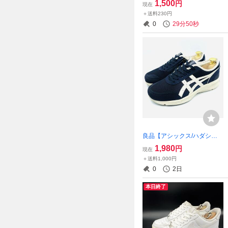
1,500
円
現在
バーサイズプリントTシャ
＋送料230円
ツ！半袖/ホワイト/M表記/衝
0
29分49秒
撃プライス！人気アイテム！
D95
良品【アシックス/ハダシウ
ォーカー/12912A056】高級
1,980
円
現在
ウォーキングシューズ！ネイ
＋送料1,000円
ビー/ライトベージュ/24cm/
0
2日
衝撃プライス！即完売 7/23
本日終了