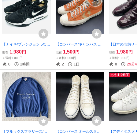
【ナイキ/プレシジョン 5/CW
【コンバース/キャンバス シ
【日本の老舗リー
3403-003】高級バスケット
ェブロンスター OX】高品質
ケンフォード】
1,980
1,500
1,980
円
円
円
現在
現在
現在
ボールシューズ！ブラック/
ローカットスニーカー！オレ
ー艶感のあるモ
＋送料1,000円
＋送料1,000円
＋送料1,000円
ホワイト/28cm/衝撃プライ
ンジ//26.5cm/衝撃プライス！
プシューズ！バー
0
2時間
2
1日
0
29分
ス！希少廃盤・完売品！7/24
希少限定モデル！8/4
5cm/衝撃プライス
もうすぐ終了
【ブルックスブラザーズ/刺
【コンバース オールスター/1
【アディダス オ
繍ロゴ】高級オリジナルコッ
C214】高品質キャンバスハ
スタンスミス/S7