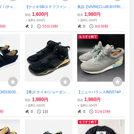
ズ！/チャン
【ナイキSB/ステフファン ジ
美品【VIVRECLUB BY.FRIE
】高級オリ
ャノスキー/833564-008】高
NDLY(ビブルクラブ)】高級
1,600
1,980
円
円
現在
現在
トパンツ！ア
級スエードスリッポンシュー
レザードレスシューズ！Uチ
＋送料1,000円
＋送料1,000円
ス/ネイビ
ズ！ブラック/26.5cm/衝撃プ
ップ/光沢感のあるブラック/2
55秒
2
55分17秒
0
9分35秒
！復刻！F54
ライス！希少・完売品！8/3
6.5cm/衝撃プライス！7/28
もうすぐ終了
/G53035】
【希少 ナイキ/ジョーダン マ
【ニューバランス/MS574PC
スローカット
ーズ 270/CD7070-007】高級
G/D/フレッシュフォーム搭
1,980
1,980
円
円
現在
現在
ビー/ホワ
上質スニーカー！ブラック/
載】高級ランニングシュー
＋送料1,000円
＋送料1,000円
撃プライス！大
メタリックゴールド/28cm/衝
ズ！グレー/ブルー/26.5cm/衝
1秒
0
1日
0
51分14秒
ル！8/3
撃プライス！完売品！8/4
撃プライス！希少・完売品！
8/3
もうすぐ終了