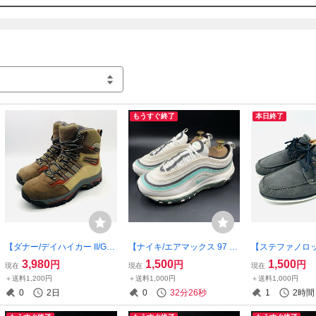
2点までまとめて取引可能、発送サイズに応じて送料変
イズを超える場合の同梱は出来ません。複数落札があ
さい。

※落札後の商品質問については一切お答え致しかねます
もうすぐ終了
本日終了
※撮影用のハンガーやシューキーパーなどは

付属されませんのでご理解お願いします✳︎

※リペア品や中古品をご理解頂けない方、

一度悪い評価をつけられた方は今後のお取引はお断り
【ダナー/デイハイカー II/GO
【ナイキ/エアマックス 97 W/
【ステファノロッ
RE-TEX搭載】高級天然皮革
CZ3574-130】高級ハイテク
ツォ レース/SR0
3,980
1,500
1,500
円
円
円
現在
現在
現在
トレッキングブーツ！登山
スニーカー！ホワイト/ブラ
ヌバックレザー
＋送料1,200円
＋送料1,000円
＋送料1,000円
靴/ビブラムソール搭載/ベー
ック/オーロラグリーン/24c
ューズ！グレー/26
0
2日
0
32分25秒
1
2時間
ジュ/24.5/衝撃プライス！7/1
m/衝撃プライス！生産終了！
プライス！軽量/完
0
8/3
8