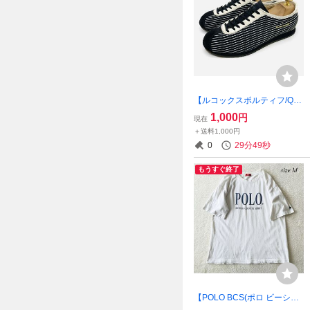
【ルコックスポルティフ/QM
T-1056】高品質カジュアルス
1,000
円
現在
ニーカー！ストライプ/ブラ
＋送料1,000円
ック/ホワイト/24.5cm/衝撃プ
0
29分48秒
ライス！即完売 6/25
もうすぐ終了
【POLO BCS(ポロ ビーシー
エス】高品質オリジナルオン