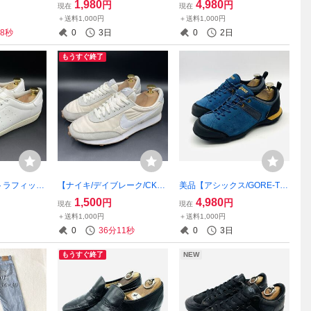
1,980
4,980
円
円
現在
現在
ー！ホワイ
質軽量ウォーキングシュー
級ハイテクスニーカー！ピュ
＋送料1,000円
＋送料1,000円
m/衝撃プライ
ズ！サイドジップ/ブラック/
アプラチナム/メタリックシ
37秒
0
3日
0
2日
復刻！8/3
シルバー/25cm/衝撃プライ
ルバー/28.5/衝撃プライス！
ス！8/6
8/4
もうすぐ終了
トラフィッ
【ナイキ/デイブレーク/CK23
美品【アシックス/GORE-TE
】高品質レザー
51-101】高級スエード×ナイ
X搭載/フィールドウォーカ
1,500
4,980
円
円
現在
現在
ンチング加
ロンクラシックスニーカー！
ー】高級防水ハイキングシュ
＋送料1,000円
＋送料1,000円
cm/衝撃プラ
サミットホワイト/アイボリ
ーズ！マコブルー/23cm/衝撃
0
36分10秒
0
3日
フリーな一
ー/24.5cm/衝撃プライス！8/
プライス！【1293A023】8/6
3
もうすぐ終了
NEW