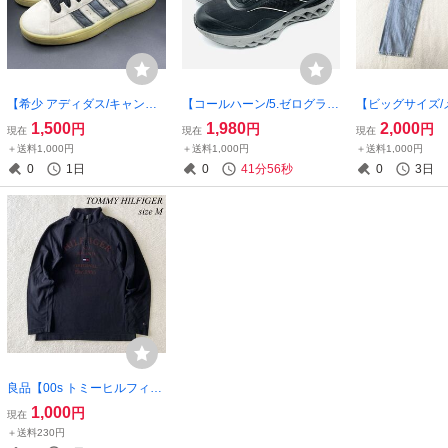
【希少 アディダス/キャンパ
【コールハーン/5.ゼログラン
【ビッグサイズ/
ス 00s/HQ8711】高級プレミ
ド オールテレイン ランナー/
EVIS リーバイス
1,500
1,980
2,000
円
円
円
現在
現在
現在
アムスエードクラシックスニ
W29806】高級ランニングシ
質オリジナルス
＋送料1,000円
＋送料1,000円
＋送料1,000円
ーカー！アルミニウム/ブラ
ューズ！ブラック/グレー/7B/
ムパンツ！アメカ
0
1日
0
41分55秒
0
3日
ック/27cm/衝撃プライス！8/
24cm/衝撃プライス！7/28
30/衝撃プライス！
4
良品【00s トミーヒルフィガ
ー/刺繍ロゴ】高級オリジナ
1,000
円
現在
ルハーフジップトレーナー！
＋送料230円
薄手素材/ブラック/M表記/衝