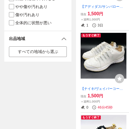
やや傷や汚れあり
【アディダス/サンバローズ
W】高級天然皮革レザースニ
1,500
円
傷や汚れあり
現在
ーカー！ホワイト/ブラック/
＋送料1,000円
ガムソール/24cm/衝衝撃プラ
全体的に状態が悪い
1
3日
イス！2018年限定モデル！8/
6
もうすぐ終了
出品地域
すべての地域から選ぶ
【ナイキ/ヴェイパーコート
W/631713-106】高級テニス
1,500
円
現在
シューズ！ホワイト/メタリ
＋送料1,000円
ックプラチナム/25.5cm/衝撃
0
46分44秒
プライス！アスリート待望 7/
28
もうすぐ終了