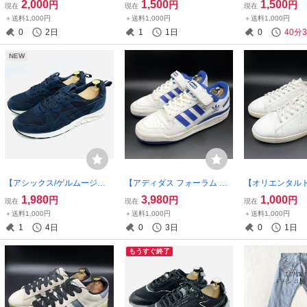
2,000
1,500
1,500
円
円
円
現在
現在
現在
トンブレンドニットセータ
イカットスニーカー！クラシ
レザースニーカ
＋送料1,000円
＋送料1,000円
＋送料1,000円
ー！ブルー/M表記/衝撃プラ
ックホワイト/27.5cm/衝撃プ
ト/ピンク/22c
0
2日
1
1日
0
40分
イス！定番大人カジュアル！
ライス！名作定番品！7/27
ス！ヴィンテージ
I34
NEW
【アシックス/ゲルムージー 0
【アディダス フォーラム ロ
【オリエンタル
07/1293A007】高級ウォーキ
ー/FY7756】高級レザースニ
ク/NS-0002
1,980
3,980
1,000
円
円
円
現在
現在
現在
ングシューズ！ミッドナイト
ーカー！ホワイト/チームロ
スニーカー！パ
＋送料1,000円
＋送料1,000円
＋送料1,000円
ネイビー/ホワイト/27cm/衝
イヤルブルー/26cm/衝撃プラ
工/ホワイト/25
1
4日
0
3日
0
1日
撃プライス！即完売 7/23
イス！希少・廃盤品！7/24
イス！ストレス
足！7/20
もうすぐ終了