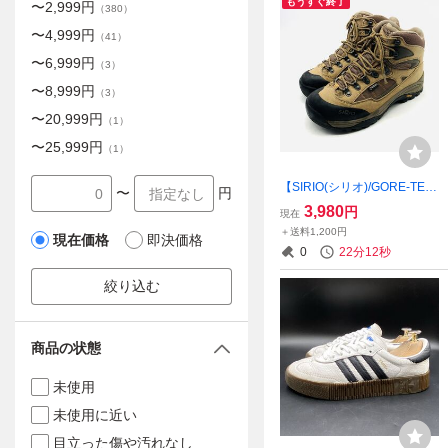
もうすぐ終了
〜
2,999
円
（
380
）
〜
4,999
円
（
41
）
〜
6,999
円
（
3
）
〜
8,999
円
（
3
）
〜
20,999
円
（
1
）
〜
25,999
円
（
1
）
【SIRIO(シリオ)/GORE-TEX
〜
円
搭載】高級天然皮革スエード
3,980
円
現在
トレッキングブーツ！登山
＋送料1,200円
現在価格
即決価格
靴/ベージュ/ビブラムソール/
0
22分11秒
25cm/衝撃プライス！7/19
絞り込む
商品の状態
未使用
未使用に近い
目立った傷や汚れなし