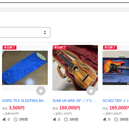
本日終了
本日終了
本日終了
GORE-TEX SLEEPING BAG
SUMI UK-M5K-SP ソプラノ
SCHECTER 
COVER シュラフカバー
ウクレレ Martin Style-5K レ
ター MOON期 
3,500
160,000
165,000
円
円
現在
現在
現在
プリカ
＋送料440円
＋送料1,260円
＋送料1,960円
0
3時間
0
3時間
0
3時間