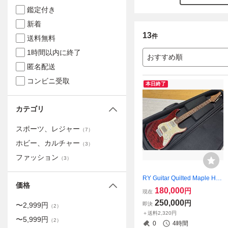
鑑定付き
新着
13
件
送料無料
1時間以内に終了
おすすめ順
匿名配送
コンビニ受取
本日終了
カテゴリ
スポーツ、レジャー
（
7
）
ホビー、カルチャー
（
3
）
ファッション
（
3
）
RY Guitar Quilted Maple HS
価格
H ストラトキャスター
180,000
円
現在
250,000
円
即決
〜
2,999
円
（
2
）
＋送料2,320円
〜
5,999
円
（
2
）
0
4時間