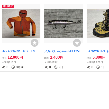
本日終了
tilak ASGARD JACKET Mサ
メガバス kagerou MD 125F
LA SPORTIVA
イズ
要修理 サイズ41
12,000
1,400
5,800
円
円
円
現在
現在
現在
＋送料810円
＋送料185円
＋送料1,020円
0
3時間
0
2日
0
1日