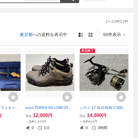
1
〜
13
件/
13
件
東京都
への送料を表示中
50件表示
本日終了
ストラトキャス
ecco TERRA VG LOW GTX
シマノ 17 SUSTAIN C3000H
希少
サイズ42
G ハンドル交換あり 替えス
12,000
14,000
円
円
円
現在
現在
プール付き
＋送料1,020円
＋送料810円
0
1日
0
3時間