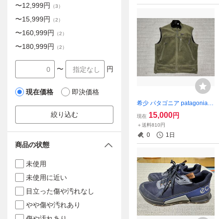
〜
12,999
円
（
3
）
〜
15,999
円
（
2
）
〜
160,999
円
（
2
）
〜
180,999
円
（
2
）
〜
円
現在価格
即決価格
希少 パタゴニア patagonia R
4 フリースベスト刺繍タグ U
絞り込む
15,000
円
現在
SA製
＋送料810円
0
1日
商品の状態
未使用
未使用に近い
目立った傷や汚れなし
やや傷や汚れあり
傷や汚れあり