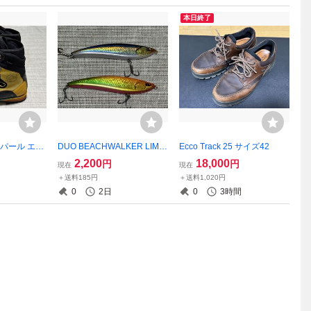
本日終了
 ネパール エボ
DUO BEACHWALKER LIMB
Ecco Track 25 サイズ42
ER 115S
2,200
18,000
円
円
現在
現在
＋送料185円
＋送料1,020円
0
2日
0
3時間