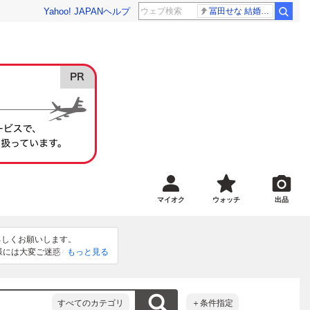
Yahoo! JAPAN
ヘルプ
冨田せな 結婚発表
マイオク
ウォッチ
出品
しくお願いします。

者様には大変ご迷惑をおかけし
もっと見る
すべてのカテゴリ
＋条件指定