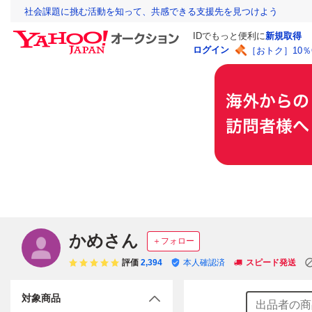
社会課題に挑む活動を知って、共感できる支援先を見つけよう
IDでもっと便利に
新規取得
ログイン
［おトク］10
かめさん
＋フォロー
評価
2,394
本人確認済
スピード発送
対象商品