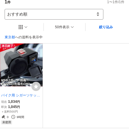
1
1
〜
1
件/
1
件
件
おすすめ順
50件表示
絞り込み
東京都
への送料を表示中
本日終了
バイク用 シガーソケット
USB 2ポート付 12V 防水
1,034
現在
円
キャップ付 ON・OFFスイ
1,045
即決
円
ッチ バッテリー充電 USB
＋送料500円
端子/20Ξ
0
9時間
未使用