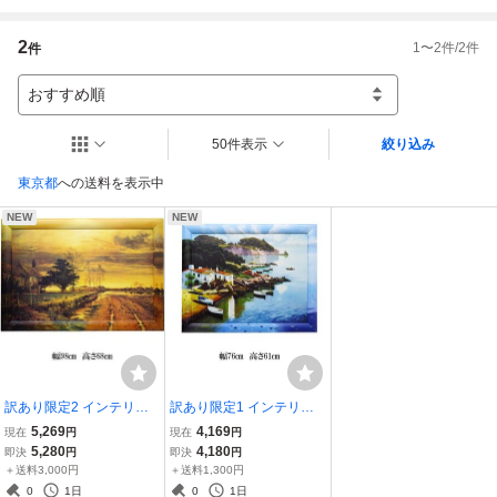
2
1
〜
2
件/
2
件
件
おすすめ順
50件表示
絞り込み
東京都
への送料を表示中
NEW
NEW
訳あり限定2 インテリア
訳あり限定1 インテリア
絵画 壁掛け 大型98cm ポ
絵画 壁掛け 76cm ポスタ
5,269
4,169
現在
円
現在
円
スターフレーム アートフ
ーフレーム アートフレー
5,280
4,180
即決
円
即決
円
レーム ポスターパネル 郷
ム ポスターパネル 地中海
＋送料3,000円
＋送料1,300円
愁 夕焼 A-9
の岬 A-7
0
1日
0
1日