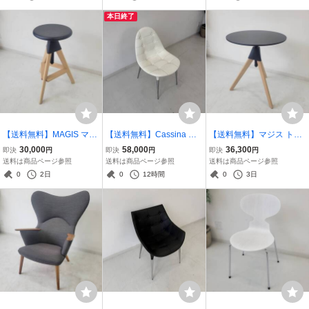
1-11
5-88
本日終了
【送料無料】MAGIS マジ
【送料無料】Cassina カ
【送料無料】マジス トッ
ス Tom & Jerry トム＆ジ
ッシーナ 245 CAPRICE
プシー コンスタンチン・
30,000
58,000
36,300
即決
円
即決
円
即決
円
ェリー ハイ ビーチ ブラッ
カプリスチェア ■管理番
グルチッチ 昇降テーブル
送料は商品ページ参照
送料は商品ページ参照
送料は商品ページ参照
ク ■管理番号：D-06-33
号：D-05-93
■管理番号：D-06-29
0
2日
0
12時間
0
3日