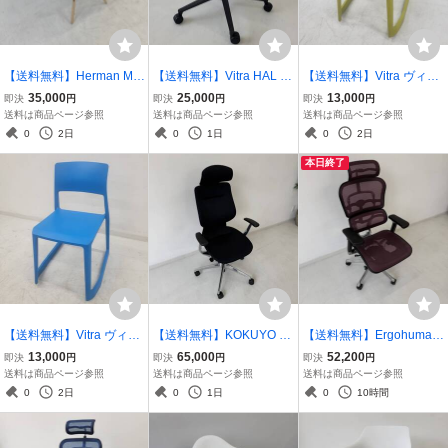
【送料無料】Herman Mill
【送料無料】Vitra HAL R
【送料無料】Vitra ヴィト
er イームズプラスチック
E Studio ハル リ スタジオ
ラ TipTon ティプトンチェ
35,000
25,000
13,000
即決
円
即決
円
即決
円
シェルアームチェア ブラ
オフィスチェア■管理番
ア イエロー■管理番号：D
送料は商品ページ参照
送料は商品ページ参照
送料は商品ページ参照
ック■管理番号：D-05-85
号：D-06-20
-05-79
0
2日
0
1日
0
2日
本日終了
【送料無料】Vitra ヴィト
【送料無料】KOKUYO コ
【送料無料】Ergohuman
ラ TipTon ティプトンチェ
クヨ ing イング バーチカ
エルゴヒューマンプロ ハ
13,000
65,000
52,200
即決
円
即決
円
即決
円
ア ブルー■管理番号：D-0
ルタイプ ヘッドレスト付
イバックデスクチェア ■
送料は商品ページ参照
送料は商品ページ参照
送料は商品ページ参照
5-77
黒 2018年製 ■管理番号：
管理番号：D-05-95
0
2日
0
1日
0
10時間
D-05-99