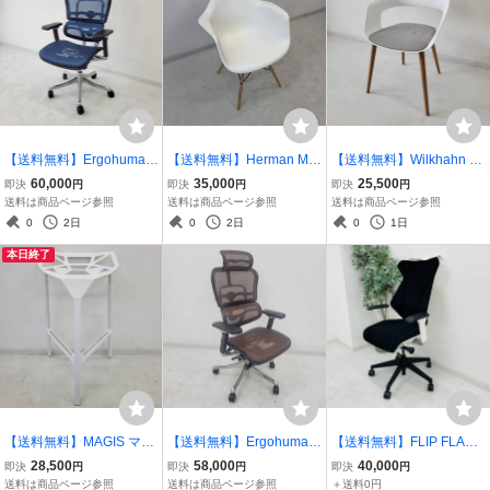
【送料無料】Ergohuman
【送料無料】Herman Mill
【送料無料】Wilkhahn ウ
エルゴヒューマンプロ ハ
er イームズプラスチック
ィルクハーン 222 range
60,000
35,000
25,500
即決
円
即決
円
即決
円
イバックデスクチェア ■
シェルアームチェア ホワ
Occoレンジ オッコ アー
送料は商品ページ参照
送料は商品ページ参照
送料は商品ページ参照
管理番号：D-05-74
イト■管理番号：D-05-87
ムチェア■管理番号：D-0
0
2日
0
2日
0
1日
6-21
本日終了
【送料無料】MAGIS マジ
【送料無料】Ergohuman
【送料無料】FLIP FLAP
ス スツールワン ホワイト
エルゴヒューマンプロ ハ
フリップフラップ ハイバ
28,500
58,000
40,000
即決
円
即決
円
即決
円
■管理番号：D-05-59
イバックデスクチェア レ
ックチェア ブラック ハン
送料は商品ページ参照
送料は商品ページ参照
＋送料0円