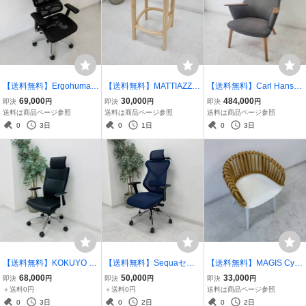
【送料無料】Ergohuman
【送料無料】MATTIAZZI
【送料無料】Carl Hansen
エルゴヒューマンプロ2
マティアッツィ OSSO オ
& Son CH78ラウンジ マ
69,000
30,000
484,000
即決
円
即決
円
即決
円
ハイバックデスクチェア
ッソ スツール ナチュラル
マベアチェア■管理番号：
送料は商品ページ参照
送料は商品ページ参照
送料は商品ページ参照
■管理番号：D-05-96
■管理番号：D-06-34
D-06-38
0
3日
0
1日
0
3日
【送料無料】KOKUYO P
【送料無料】Sequaセク
【送料無料】MAGIS Cyb
UNTO プント エクストラ
アエクストラハイバック
org Wicker Club マジス サ
68,000
50,000
33,000
即決
円
即決
円
即決
円
ハイバックチェア 革張り
チェア ハンガー付 ネイビ
イボーグ ウィッカー クラ
＋送料0円
＋送料0円
送料は商品ページ参照
■管理番号：CH-1-14
ーブルー■管理番号：CH-
ブ チェア■管理番号：D-0
0
3日
0
2日
0
2日