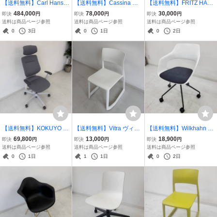
【送料無料】Carl Hansen
【送料無料】Cassina カ
【送料無料】FRITZ HAN
& SonのCH78ラウンジ マ
ッシーナ 246 PASSION
SEN フリッツ・ハンセン
484,000
78,000
30,000
即決
円
即決
円
即決
円
マベアチェア■管理番号：
パシオン アームチェア ■
アントチェア カラードア
送料は商品ページ参照
送料は商品ページ参照
送料は商品ページ参照
D-06-39
管理番号：D-05-94
ッシュ■管理番号：D-06-2
0
3日
0
1日
0
2日
6
【送料無料】KOKUYO コ
【送料無料】Vitra ヴィト
【送料無料】Wilkhahn ウ
クヨ ing イング バーチカ
ラ TipTon ティプトンチェ
ィルクハーン 222 Range
69,800
13,000
18,900
即決
円
即決
円
即決
円
ルタイプ ヘッドレスト付
ア ホワイト■管理番号：D
OCCOチェア■管理番号：
送料は商品ページ参照
送料は商品ページ参照
送料は商品ページ参照
グレー 2018年製 ■管理番
-05-98
D-05-80
0
1日
1
1日
0
2日
号：D-05-92