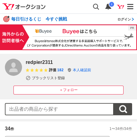
i
毎日引けるくじ 今すぐ挑戦
ログイン
redpier2311
評価
182
本人確認前
ブラックリスト登録
＋フォロー
34
1
〜
34
件/
34
件
件