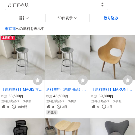
おすすめ順
50件表示
絞り込み
東京都
への送料を表示中
本日終了
【送料無料】MAGIS マジ
送料無料【未使用品】MA
【送料無料】MARUNI マ
ス デジャヴハイカウンタ
GIS マジス デジャヴハイ
ルニ Roundish ラウンデ
33,500
43,500
39,800
即決
円
即決
円
即決
円
ースツール ポリッシュア
カウンタースツール ポリ
ィッシュ アームチェア■
送料は商品ページ参照
送料は商品ページ参照
送料は商品ページ参照
ルミニウム 深澤直人デザ
ッシュアルミニウム 深澤
管理番号：D-06-35
0
10時間
0
3日
0
3日
イン■管理番号：D-05-03
直人デザイン
未使用