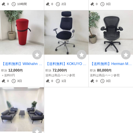
ッド■管理番号：D-05-75
ガー付き ■管理番号：CH-
0
10時間
0
2日
0
3日
1-10
【送料無料】Wilkhahn ウ
【送料無料】KOKUYO コ
【送料無料】Herman Mill
ィルクハーン スタンドア
クヨ ing イング バーチカ
er アーロンチェア ランバ
12,000
72,000
80,000
即決
円
即決
円
即決
円
ップ スツール グレー■管
ルタイプ ヘッドレスト付
ーサポート フル装備B ブ
＋送料0円
送料は商品ページ参照
送料は商品ページ参照
理番号：G-01
黒 ■管理番号：D-06-01
ラック
0
3日
0
1日
0
3日