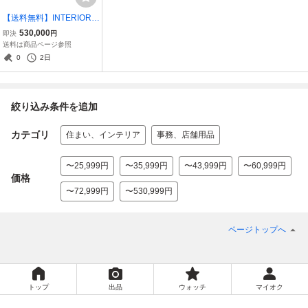
【送料無料】INTERIORS
インテリアズ SUKI SOFA
530,000
即決
円
Tomoyuki Sakakida 榊田
送料は商品ページ参照
倫之 ソファセット■管理
0
2日
番号：D-05-70
絞り込み条件を追加
カテゴリ
住まい、インテリア
事務、店舗用品
〜25,999円
〜35,999円
〜43,999円
〜60,999円
価格
〜72,999円
〜530,999円
ページトップへ
トップ
出品
ウォッチ
マイオク