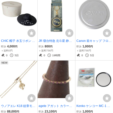
CHIC 帽子 水玉リボン 婦
JR 寝台特急 北斗星 静電
Canon 前キャップ フロン
人 レディース ハット おし
気ショックをとるキーホ
トキャップ シルバー 内径
4,000
800
1,000
即決
円
即決
円
即決
円
ゃれ ブラック 箱 頭周り約
ルダー 全長約10cm、デザ
57mm NT Bランク
＋送料0円
＋送料756円
＋送料756円
52cm 内径約縦19×横17(c
イン部分直径約4.5cm NT
0
5日
0
19時間
0
5日
m) つば約11cm NT Bラン
Bランク
NEW
ク
ウノアエレ K18 紋章モチ
agete アガット カラース
Kenko ケンコー MC-1 フ
ーフペンダントトップ / K
トーン リング 指輪 K10Y
ィルター 77mm 箱 ※箱と
88,000
23,100
1,000
即決
円
即決
円
即決
円