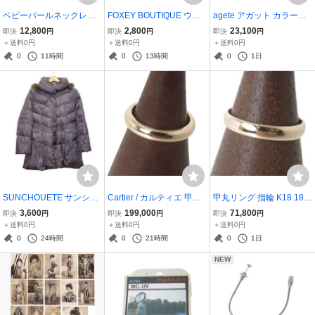
ベビーパールネックレス
FOXEY BOUTIQUE ウー
agete アガット カラース
本真珠×金具SILVER 首回
ルコート 表地:ウール8
トーン リング 指輪 K10Y
12,800
2,800
23,100
即決
円
即決
円
即決
円
り44cm 真珠：約3.2(mm)
0%、ポリエステル20%
G 10金×カラーストーン 1
＋送料0円
＋送料0円
＋送料0円
重量約18.6g NT Bランク
ダークグレー 42サイズ 肩
0号 リング幅1.1~1.3mm
0
11時間
0
13時間
0
1日
幅42×着丈72(cm) NT BC
重量0.8g NT 美品 ABラン
ランク
ク
SUNCHOUETE サンシュ
Cartier / カルティエ 甲丸
甲丸リング 指輪 K18 18金
エット ファーフード付 ダ
リング 56 OWX324 Au75
YG イエローゴールド 12
3,600
199,000
71,800
即決
円
即決
円
即決
円
ウンコート ヒースグレー
0 18金 YG 6.7g 15.5号 N
号 リング幅3.3mm リング
＋送料0円
＋送料0円
＋送料0円
L?LLサイズ バスト86~10
O 美品 Bランク
厚み0.9mm 重量2.3g NT
0
24時間
0
21時間
0
1日
1 身長154?162 肩幅40cm
磨き仕上げ品 Aランク
NEW
NT 美品 ABランク