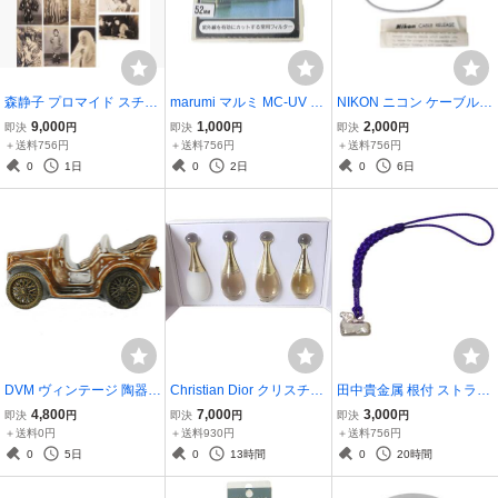
森静子 プロマイド スチー
marumi マルミ MC-UV フ
NIKON ニコン ケーブルレ
ル写真 18枚セット 戦前
ィルター 52mm 箱 NT 美
リーズ NT 美品 Aランク
9,000
1,000
2,000
即決
円
即決
円
即決
円
戦中 戦後 大正 昭和 レト
品 Aランク
＋送料756円
＋送料756円
＋送料756円
ロ 映画 女優 NT Cランク
0
1日
0
2日
0
6日
DVM ヴィンテージ 陶器ボ
Christian Dior クリスチャ
田中貴金属 根付 ストラッ
トル ミニボトル 置物 イタ
ンディオール ジャドール
プ 干支 未 Sv900 全長9c
4,800
7,000
3,000
即決
円
即決
円
即決
円
リア車 クラシックカー 19
ロー インフィニッシム パ
m 重量1.6g NT Bランク
＋送料0円
＋送料930円
＋送料756円
12 縦5×横11×奥4.1(cm)
ルファンドー 4本セット
0
5日
0
13時間
0
20時間
重量163.3g
ノベルティ 計18.5ml NT
未使用品