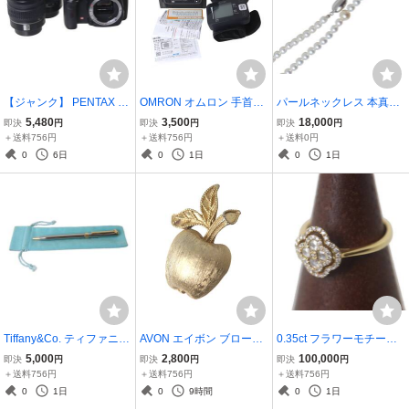
【ジャンク】 PENTAX K-
OMRON オムロン 手首式
パールネックレス 本真珠
m レンズキット デジタル
血圧計 BP-216 箱、ケー
×金具SILVER グリーン系
5,480
3,500
18,000
即決
円
即決
円
即決
円
一眼レフ K-m ボディsmc
ス、取扱説明書 NT ABラ
ホワイト、ベージュ 首周
＋送料756円
＋送料756円
＋送料0円
pentax-DAL 1:3.5-5.6 18-
ンク
り約44.5cm パール：5.9~
0
6日
0
1日
0
1日
55mm AL 1:4-5.6 50-200
8.6mm 重量約27.0g NT B
mm ED
ランク
Tiffany&Co. ティファニー
AVON エイボン ブローチ
0.35ct フラワーモチーフ
ボールペン Tクリップ ツ
リンゴモチーフ ゴールド
ダイヤリング 指輪 K18 18
5,000
2,800
100,000
即決
円
即決
円
即決
円
イスト式 シルバー×ゴー
22.4×32(mm) NT Bランク
金 ダイヤモンド YG イエ
＋送料756円
＋送料756円
＋送料756円
ルド 袋 全長12.8cm 胴
ローゴールド 9.5号 リン
0
1日
0
9時間
0
1日
軸：7.4mm NT ABランク
グ幅2mm 重量3.2g NT B