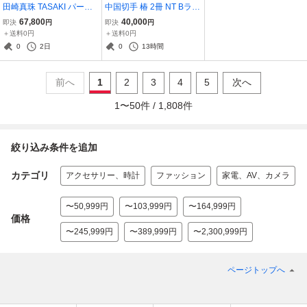
田崎真珠 TASAKI パール
中国切手 椿 2冊 NT Bラン
ステーション ネックレス
ク
67,800
40,000
即決
円
即決
円
K18YG×真珠 首周り約39.
＋送料0円
＋送料0円
5cm パール 7粒 4.4~4.7
0
2日
0
13時間
(mm) 重量約2.3g NT Sラ
ンク
前へ
1
2
3
4
5
次へ
1
〜
50
件 /
1,808
件
絞り込み条件を追加
カテゴリ
アクセサリー、時計
ファッション
家電、AV、カメラ
〜50,999円
〜103,999円
〜164,999円
価格
〜245,999円
〜389,999円
〜2,300,999円
ページトップへ