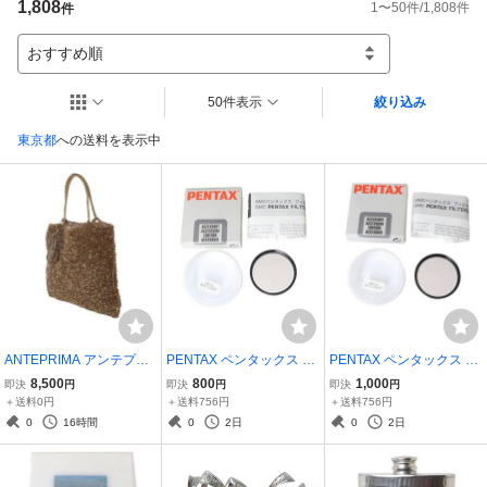
1,808
1
〜
50
件/
1,808
件
件
おすすめ順
50件表示
絞り込み
東京都
への送料を表示中
ANTEPRIMA アンテプリ
PENTAX ペンタックス S
PENTAX ペンタックス S
マ ワイヤー ハンドバッグ
MC スカイライト フィル
MC スカイライト フィル
8,500
800
1,000
即決
円
即決
円
即決
円
メタリックゴールド オー
ター 49mm 箱、説明書 N
ター 49mm 箱、説明書 N
＋送料0円
＋送料756円
＋送料756円
プン開口 30×26×2(cm) N
T 美品 ABランク
T 美品 Aランク
0
16時間
0
2日
0
2日
T Bランク