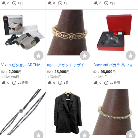
色セット ネイルエナメル
ルド 20cm NT 未使用品 A
0
2日
0
1日
0
2日
888 575 155 228 10ml×4
ランク
NT Aランク
Vixen ビクセン ARENA M
agete アガット デザイン
Baccarat バカラ 馬 フィギ
アリーナ 双眼鏡 8×25 8倍
リング 指輪 K10YG 10金
ュリン 大型 バカラクリス
2,000
28,900
98,000
即決
円
即決
円
即決
円
×25mm 箱、説明書、スト
10号 リング幅1.1~3.6mm
タルガラス クリア 箱 NT
＋送料756円
＋送料0円
＋送料0円
ラップ NT Bランク
重量約1.2g NT 美品 ABラ
美品 Aランク
0
22時間
0
1日
0
12時間
ンク