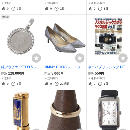
18ボールチェーンネック
G 10金×カラーストーン 1
中身が異なります。 NT
＋送料0円
＋送料0円
＋送料756円
レス 造幣局検定印 首周り
0号 リング幅1~1.3mm 重
美品 ABランク
0
6日
0
2日
0
3日
40.0cm FS 磨き仕上げ品
量約0.9g NT 美品 ABラン
NEW
Aランク
ク
純プラチナ PT999.5 メイ
JIMMY CHOO/ジミーチュ
ネコパブリッシング NEK
プルリーフ コイン 1/10O
ウ パンプス ポインテッド
O MOOK ノスタルジック
128,000
5,000
550
即決
円
即決
円
即決
円
Z ペンダント トップ 枠Pt
トゥ シルバー 35(約22.5c
カメラ マクロ図鑑 Vol.II 1
＋送料0円
＋送料0円
＋送料756円
850 KA Bランク
m) NT-no Cランク
996年12月1日発行 NT B
0
6日
0
22時間
0
1日
ランク