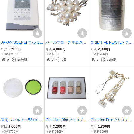
JAPAN SCENERY vol.1
パールブローチ 本真珠×
ORIENTAL PEWTER スキ
東京フォトシーナリー Mi
メタル 40×31.5(mm) パー
ットル ウィスキーボトル
2,500
4,000
2,000
即決
円
即決
円
即決
円
crosoft Flight Simulator 用
ル 14P 6.1~7.5(mm) 重量
MALAYSIA シルバー 86×1
＋送料756円
＋送料0円
＋送料756円
追加ソフト NT Bランク
約12.7g NT BCランク
09.6×23(mm) NT ABラン
0
16時間
0
1日
0
23時間
ク
東芝 フィルター 58mm Y
Christian Dior クリスチャ
Christian Dior クリスチャ
G ケース NT 美品 ABラン
ンディオール ネイルセッ
ンディオール チェーンス
1,000
3,200
1,800
即決
円
即決
円
即決
円
ク
ト ヴェルニ マニキュア 4
トラップ ノベルティ ゴー
＋送料756円
＋送料930円
＋送料756円