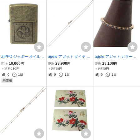
ランク
ZIPPO ジッポー オイルラ
agete アガット ダイヤ ス
agete アガット カラース
イター 帝国華撃団 帝撃 サ
テーションネックレス 小
トーン リング 指輪 K10Y
10,000
28,900
23,100
即決
円
即決
円
即決
円
クラ大戦 ゴールド C XIII
豆チェーン K10YG 10金×
G 10金×カラーストーン 1
＋送料930円
＋送料0円
＋送料0円
(1997年製) ケース NT Aラ
ダイヤモンド 0.04ct 首周
0号 リング幅1.1~1.3mm
0
1日
0
1日
0
1日
ンク
り約45cm 重量約1.3g NT
重量0.8g NT 美品 ABラン
未使用
Bランク
ク