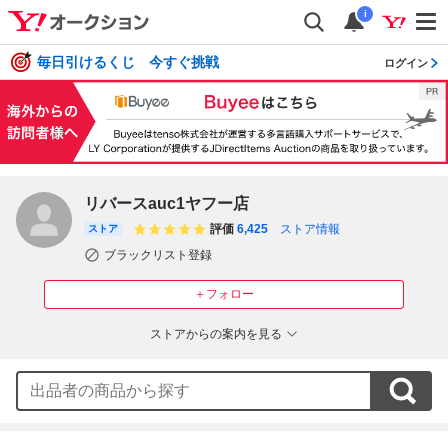
i
毎日引けるくじ 今すぐ挑戦
ログイン
リバースauc1ヤフー店
評価
6,425
ストア情報
ストア
ブラックリスト登録
＋フォロー
ストアからの案内を見る