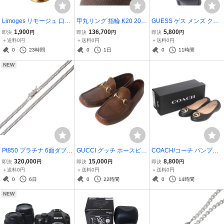
Limoges リモージュ 口紅
甲丸リング 指輪 K20 20金
GUESS ゲス メンズ クォ
ケース リップケース ロイ
イエローゴールド 約18号
ーツ 腕時計 G75862G 箱
1,900
136,700
5,800
即決
円
即決
円
即決
円
ヤルブルー 全長約5.9cm
リング幅約4.2mm 厚み約
腕回り約17~21.5(cm) ケ
＋送料0円
＋送料0円
＋送料0円
内径約1.6cm NT Bランク
1.1mm 重量約4.5g NT 磨
ース28×44(mm) NT 美品
0
23時間
0
1日
0
11時間
き仕上げ品 Aランク
Aランク
NEW
Pt850 プラチナ 6面ダブル
GUCCI グッチ ホースビッ
COACH/コーチ パンプス
喜平 ネックレス 50.2cm 1
ト レザー ローファー メン
6.5C 37 ブラック FG2944
320,000
15,000
8,800
即決
円
即決
円
即決
円
5.4g KA 磨き仕上げ品 Aラ
ズ ブラウン 1101344 表
6.5C(約24.5cm) IS ABラ
＋送料0円
＋送料0円
＋送料0円
ンク
記サイズ42M 日本サイズ
ンク
0
6日
0
22時間
0
14時間
約26.5~27cm NT Bランク
NEW