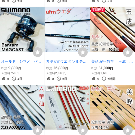
0
6日
0
5日
0
2日
本日終了
オールド シマノ バン
希少 ufmウエダ ソルティ
美品 紀州竹竿 玉成
タム 20SG マグキャス
ープラッガー SPS862SS-
剛 10.2尺 和竿
9,800
26,800
31,000
即決
円
即決
円
即決
円
ト Bantam MAGCAST
Ti 西村雅裕 名竿
＋送料750円
＋送料2,810円
＋送料1,600円
リール
0
4日
0
5日
0
6時間
NEW