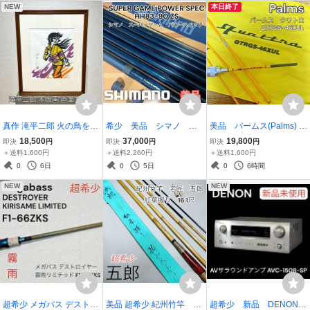
NEW
本日終了
真作 滝平二郎 火の鳥を退
希少 美品 シマノ ス
美品 パームス(Palms) ク
治したあさ 木版画 直筆サ
ーパーゲーム パワース
ワトロ QTRGS-46XUL
18,500
37,000
19,800
即決
円
即決
円
即決
円
イン 額装
ペック HH83-90 ZS SHI
＋送料1,600円
＋送料2,260円
＋送料1,600円
MANO 渓流竿
0
6日
0
5日
0
6時間
NEW
NEW
超希少 メガバス デストロ
美品 超希少 紀州竹竿 名
超希少 新品 DENON A