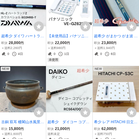
超希少 ダイワ ハートラン
【未使用品】パナソニッ
超希少 がまかつ がま波 3
ドZ 初代カワスペ HL-Z 80
ク デジタルコードレス電
6 三十六 竿 Gamakatsu
28,000
22,000
23,800
即決
円
即決
円
即決
円
2MRB-T DAIWA
話機 子機1台付き 迷惑ブ
＋送料2,260円
＋送料980円
＋送料1,940円
ロックサービス対応 ホワ
0
4日
0
1日
0
6日
イト VE-GZ62DL-W Pana
未使用
sonic
NEW
NEW
古銅 双耳 楼閣山水風景図
超希少 ダイコー コブレ
希少 レア HITACHI 日立
彫 三足 火鉢 木台座付 古
ッティ シェイクダウン R
クレージュ カセットプレ
15,800
21,000
62,000
即決
円
即決
円
即決
円
美術 アンティーク 古道具
CS64/002/S
ーヤー CP-S3C
＋送料1,600円
送料未定
＋送料750円
骨董