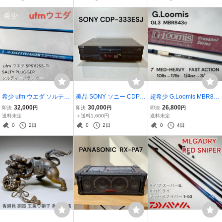
希少 ufm ウエダ ソルティ
美品 SONY ソニー CDP-3
超希少 G.Loomis MBR84
ープラッガー SPS112SS-
33ESJ CDプレイヤー リ
3c GL3 ジールーミス バス
32,000
30,000
26,800
即決
円
即決
円
即決
円
Ti 釣竿
モコン付き
ロッド
送料未定
＋送料1,600円
送料未定
0
2日
0
2日
0
4日