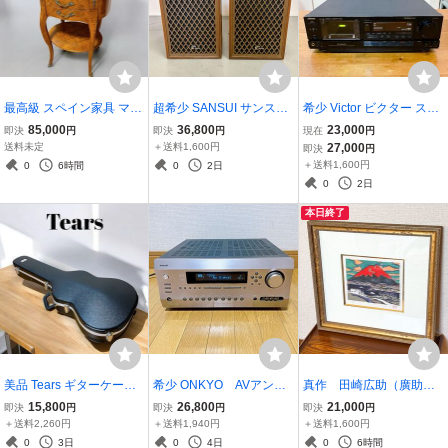
最高級 スペイン家具 マリ
超希少 SANSUI サンスイ
希少 Victor ビクター ステ
ネール コンソールチェス
名器 アルニコ使用 SP-10
レオカセットデッキ TD-V
85,000
36,800
23,000
即決
円
即決
円
現在
円
ト マホガニー材 飾り台 猫
ペア スピーカー 山水 アン
711 3ヘッドカセットデッ
送料未定
＋送料1,600円
27,000
即決
円
脚
ティーク
キ
＋送料1,600円
0
6時間
0
2日
0
2日
本日終了
美品 Tears ギターケース
希少 ONKYO AVアン
真作 田崎広助（廣助）
ハードケース
プ integra DTX-8.9
朱富士（赤富士） 版画 リ
15,800
26,800
21,000
即決
円
即決
円
即決
円
トグラフ 額装
＋送料2,260円
＋送料1,940円
＋送料1,600円
0
3日
0
4日
0
6時間