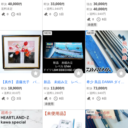
イヤー 霧雨リミテッド F1
匠 五郎 中硬 紅葉握
Vサラウンドアンプ AVC-
40,000
33,000
30,000
即決
円
即決
円
現在
円
-66ZKS Megabass
り 16.1 ヘラ竿 和竿
1508-SP
送料未定
＋送料1,940円
40,000
即決
円
＋送料1,940円
0
6日
0
1日
0
6日
未使用
NEW
NEW
【真作】 斎藤光子 パス
新品 未組み立 レベル
希少 美品 DAIWA ダイワ
テル画 額装 箱あり
1/144 ドイツ LSM EIDEC
飛燕峰 24尺 ヘラブナ へ
18,900
13,800
73,000
即決
円
即決
円
即決
円
HSE-CLASS プラモデル
ら竿
＋送料2,810円
＋送料1,280円
＋送料1,940円
Revell ドイツレベル
0
2日
0
6日
0
6日
未使用
NEW