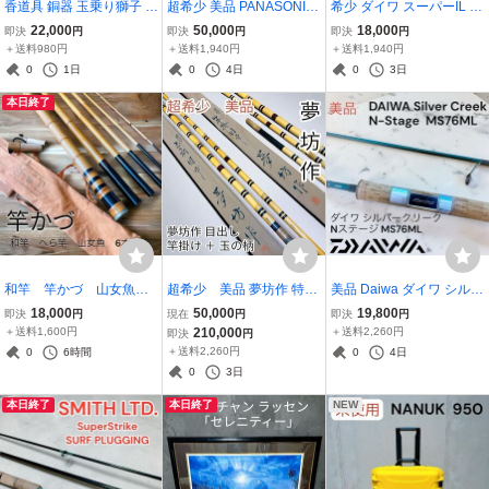
香道具 銅器 玉乗り獅子 香
超希少 美品 PANASONIC
希少 ダイワ スーパーIL メ
炉 香櫨 透かし火屋 仏具
パナソニック RX-PA7 CD
ガドライ レッドスナイパ
22,000
50,000
18,000
即決
円
即決
円
即決
円
骨董品 美術品 魔除け 古美
ラジカセ
ー 1-53 DAIWA MEGADR
＋送料980円
＋送料1,940円
＋送料1,940円
術
Y RED SNIPER
0
1日
0
4日
0
3日
本日終了
和竿 竿かづ 山女魚 6
超希少 美品 夢坊作 特作
美品 Daiwa ダイワ シルバ
本継 山女魚竿 4.5m 竹竿
目出し 玉の柄 竿掛 和竿
ークリーク N-ステージ M
18,000
50,000
19,800
即決
円
現在
円
即決
円
ヘラブナ 竿掛け 二本半
S76ML 2ピース
＋送料1,600円
210,000
＋送料2,260円
即決
円
物4節 ＋ 玉の柄 二本物4
＋送料2,260円
0
6時間
0
4日
節
0
3日
本日終了
本日終了
NEW