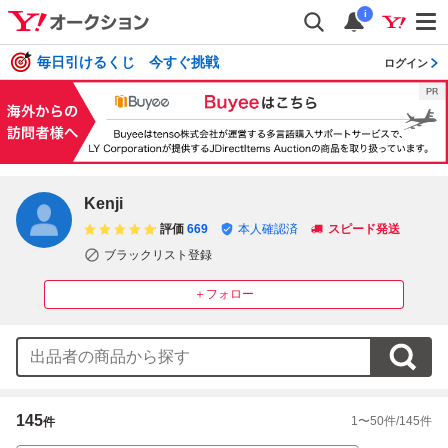
i
毎日引けるくじ 今すぐ挑戦
ログイン
Kenji
評価
669
本人確認済
スピード発送
ブラックリスト登録
＋フォロー
145
1
〜
50
件/
145
件
件