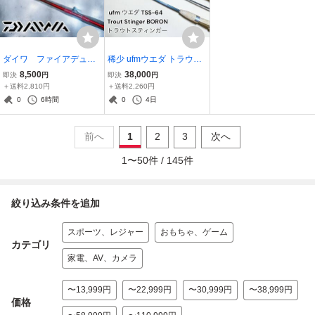
ダイワ ファイアデュー
稀少 ufmウエダ トラウト
ク 310S
スティンガー ボロン TSS-
8,500
38,000
即決
円
即決
円
64 美品 / UEDA Trout Stin
＋送料2,810円
＋送料2,260円
ger BORON 本流 渓流 廃
0
6時間
0
4日
盤
前へ
1
2
3
次へ
1
〜
50
件 /
145
件
絞り込み条件を追加
スポーツ、レジャー
おもちゃ、ゲーム
カテゴリ
家電、AV、カメラ
〜13,999円
〜22,999円
〜30,999円
〜38,999円
価格