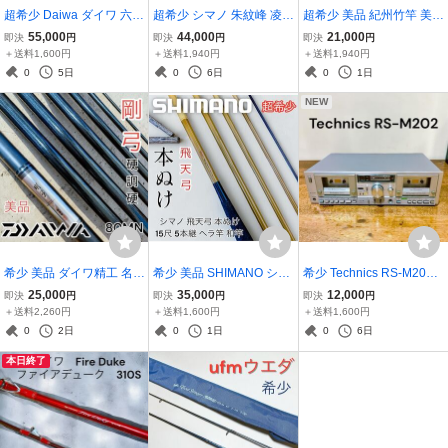
超希少 Daiwa ダイワ 六華
超希少 シマノ 朱紋峰 凌
超希少 美品 紀州竹竿 美峰
仙 13尺 ヘラブナ竿 釣竿
十六 16尺 5本継 ヘラ竿 和
浮雲 16.4尺 和竿
55,000
44,000
21,000
即決
円
即決
円
即決
円
ヘラ竿
竿
＋送料1,600円
＋送料1,940円
＋送料1,940円
0
5日
0
6日
0
1日
NEW
希少 美品 ダイワ精工 名竿
希少 美品 SHIMANO シマ
希少 Technics RS-M202
本流竿 剛弓 硬調硬80MN
ノ 飛天弓 本ぬけ 15尺 ヘ
ダブルカセットデッキ テ
25,000
35,000
12,000
即決
円
即決
円
即決
円
渓流竿
ラ竿 へら竿 ヘラブナ
クニクス オーディオ機器
＋送料2,260円
＋送料1,600円
＋送料1,600円
0
2日
0
1日
0
6日
本日終了