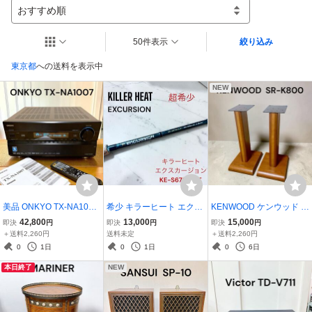
おすすめ順
50件表示
絞り込み
東京都
への送料を表示中
NEW
美品 ONKYO TX-NA1007
希少 キラーヒート エクス
KENWOOD ケンウッド S
定価275,000円 9.1chフロ
カージョン KE-S67SULS
R-K800 スピーカースタン
42,800
13,000
15,000
即決
円
即決
円
即決
円
ントハイ/ワイド対応 オン
T
ド ペア 木製 フロア型 木
＋送料2,260円
送料未定
＋送料2,260円
キョー
目
0
1日
0
1日
0
6日
本日終了
NEW