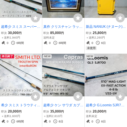
超希少 スミス スーパース
真作 クリスチャン ラッセ
新品 NANUK (ナヌーク) 9
トライク サーフプラッギ
ン 「セレニティー」シル
50 イエロー 防水・耐衝撃
30,000
85,000
25,800
即決
円
即決
円
即決
円
ング 10f
クスクリーン 直筆サイン
キャリーケース
＋送料1,940円
送料未定
＋送料2,260円
美品 額装 絵画
0
6時間
0
6時間
0
6日
未使用
本日終了
NEW
NEW
希少 スミス トラウティン
超希少 ケン サワダ カプラ
超希少 G.Loomis SJR700
スピン インターボロン T
ス アルティスタ マキシマ
GL3 ジールーミス バスロ
20,000
35,000
20,000
即決
円
即決
円
即決
円
RB-56UMT 2ピース トラ
白文字 9’8” #9-10 フライ
ッド
＋送料1,600円
＋送料2,810円
送料未定
ウト
ロッド
0
6時間
0
6日
0
6日