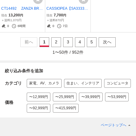
CT14492 ZANZA BRO
CASSIOPEA【SA3333
NICA ゼンザブロニカ 6x6
◎】CASIO カシオ Wi
13,200
7,700
現在
円
現在
円
中判フィルムカメラ 20
ndows CE カシオペア
＋送料1,070円
＋送料870円
260721
ハンドヘルドPC A-60
0
6時間
0
7日
【現状品】260719
前へ
1
2
3
4
5
次へ
1
〜
50
件 /
952
件
絞り込み条件を追加
カテゴリ
家電、AV、カメラ
住まい、インテリア
コンピュータ
〜12,999円
〜25,999円
〜39,999円
〜53,999円
価格
〜92,999円
〜415,999円
ページトップへ