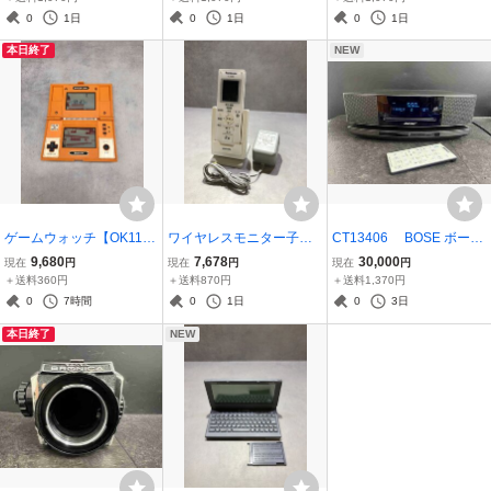
e i5 4GB 1600MHz DDR3
20250714
【未確認】260625
0
1日
0
1日
0
1日
OS X10.9.5【動作品】26
本日終了
NEW
0605
ゲームウォッチ【OK1126
ワイヤレスモニター子機
CT13406 BOSE ボーズ
3】DK-52 Nintendo 任天
【SA2821◎】Panasonic
Wave SoundTouch music
9,680
7,678
30,000
現在
円
現在
円
現在
円
堂 GAME WATCH DONK
パナソニック VL-W60
system IV 412634-SM2 ミ
＋送料360円
＋送料870円
＋送料1,370円
EY KONG ドンキーコング
5 充電台・アダプタ PFA
ュージックシステム オー
0
7時間
0
1日
0
3日
ゲーム レトロ 260320
P1013 付属 初期化済
ディオ機器 リモコン 202
本日終了
NEW
260611
60216