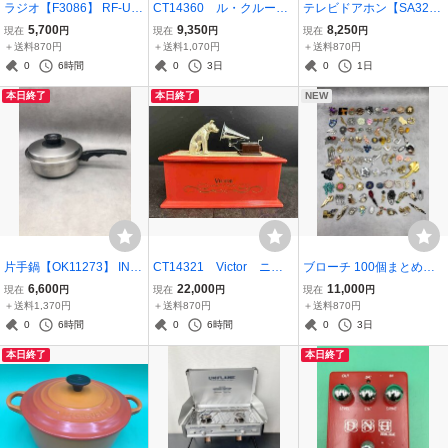
ラジオ【F3086】 RF-U99
CT14360 ル・クルーゼ
テレビドアホン【SA3210
Panasonic パナソニック
LE CREUSET ココット
◎】Panasonic パナソ
5,700
9,350
8,250
現在
円
現在
円
現在
円
ポータブルラジオ FM/AM/
両手鍋 18cm 鍋 202606
ニック モニター親機 V
＋送料870円
＋送料1,070円
＋送料870円
TV 緊急警報機能付き オー
28
L-MWD700KL 玄関子
0
6時間
0
3日
0
1日
トメモリー 260725
機 VL-V564-K【通電の
本日終了
本日終了
NEW
み】260707
片手鍋【OK11273】 INK
CT14321 Victor ニッ
ブローチ 100個まとめ【O
OR インコア MULTI-COR
パー犬 ランジスタラジ
K11604】パール ビジュー
6,600
22,000
11,000
現在
円
現在
円
現在
円
E クックウェア 直径 約2
オ アンティーク 2
イミテーション 色石 アン
＋送料1,370円
＋送料870円
＋送料870円
1.5cm 深さ 約8cm 料理器
02600624
ティーク 式典 装飾品 アク
0
6時間
0
6時間
0
3日
具 料理 キッチン用品【中
セサリー 【中古品】 260
本日終了
本日終了
古品】 260320
801