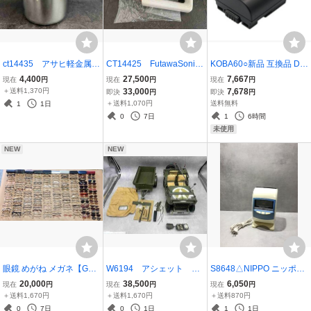
ct14435 アサヒ軽金属
CT14425 FutawaSonic
KOBA60○新品 互換品 DM
家庭用圧力鍋 活力な
フタワソニック Futawa S
W-BL14 Panasonic LUMI
4,400
27,500
7,667
現在
円
現在
円
現在
円
べ 5.5L 20260710
onic フタワ ソニック 専用
X DMC-L1用互換バッテリ
＋送料1,370円
33,000
7,678
即決
円
即決
円
箱 取扱説明書 布 202
ー 【保証あり】240514
＋送料1,070円
送料無料
1
1日
60709
0
7日
1
6時間
未使用
NEW
NEW
眼鏡 めがね メガネ【G59
W6194 アシェット M
S8648△NIPPO ニッポー
6】 200本まとめ LANVIN
Dジープ 完成品 ウィリ
タイムレコーダー タイム
20,000
38,500
6,050
現在
円
現在
円
現在
円
Burberrys COMOEERRO
ス 20260714
カード TIMEBOY8プラス
＋送料1,670円
＋送料1,670円
＋送料870円
Nikon CITIZEN COCOMO
タイムボーイ8プラス【通
0
7日
0
1日
1
1日