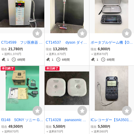
CT14599 フジ医療器 電
CT14537 dyson ダイソ
ポータブルゲーム機【OK
解水素水生成器 purenano
ン 掃除機 コードレスクリ
11624】ANBERNIC RG3
21,780
13,200
6,900
現在
円
現在
円
現在
円
+水素 HX-7000 浄水器 ア
ーナーSV33 20260725
51M アンバーニック 本体
＋送料1,370円
＋送料1,670円
＋送料870円
ルカリイオン整水器 2026
互換機 携帯ゲーム レトロ
1
6時間
1
6時間
1
6時間
0804
ゲーム機 260802
本日終了
本日終了
f3148 SONY ソニー GV-
CT14328 panasonic パ
ICレコーダー【SA3501】
D200 Hi8 Digital8 デジタ
ナソニック KX-HJS200
リニアPCMレコーダー P
49,500
5,500
5,500
現在
円
現在
円
現在
円
ルビデオカセットレコー
-W 人感センサー ドアホ
CM-M10 SONY ソニー
＋送料870円
＋送料870円
＋送料360円