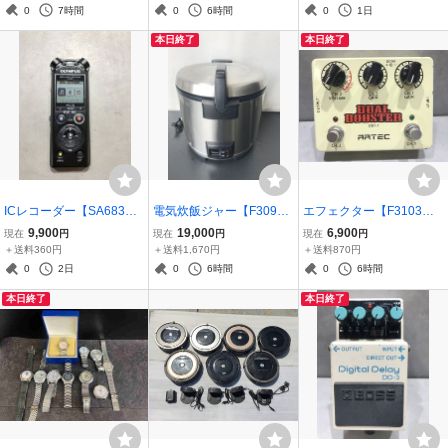
ダー8ミリビデオ 20260
ン 2個まとめ 20260
手のひらサイズ 【通電の
0
7時間
0
6時間
0
1日
801
0624
み】 260803
本日終了
本日終了
ICレコーダー【SA683
電気炊飯ジャー【F309
エフェクター【F3103】D
△】OLYMPUS リニアPC
1】JNO-A360 TAIGE タイ
BT-1 DUAL BOOSTER デ
9,900
19,000
6,900
現在
円
現在
円
現在
円
Mレコーダー LS-P4 ブラ
ガー ステンレス 3.6L 業務
ュアルブースター ARTEC
＋送料360円
＋送料1,670円
＋送料870円
ック【動作確認済】 2602
用 2升炊き 18年製 【動作
【動作品】 260726
0
2日
0
6時間
0
6時間
06
品】 260725
本日終了
本日終了