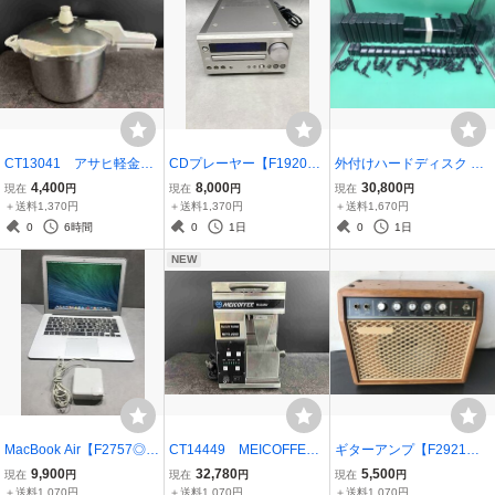
CT13041 アサヒ軽金
CDプレーヤー【F1920
外付けハードディスク 22
属 家庭用圧力鍋 活力
△】ONKYO オンキョー
台まとめ【F2872◎】BU
4,400
8,000
30,800
現在
円
現在
円
現在
円
なべ 5.5L 20251216
CR-D2LTD CDReceiver
FFALO バッファロー 外付
＋送料1,370円
＋送料1,370円
＋送料1,670円
CDプレーヤー【通電の
HDD HD-CL1.0TU2 HD-
0
6時間
0
1日
0
1日
み】 260122
CL500U2 1TB 500GB 等
NEW
同梱不可【未確認】2606
25
MacBook Air【F2757◎】
CT14449 MEICOFFEE
ギターアンプ【F2921
Apple A1466 アップル 1
コーヒーロースター コー
◎】YAMAHA ヤマハ
9,900
32,780
5,500
現在
円
現在
円
現在
円
3インチ 1.3GHz intel Cor
ヒー豆 焙煎機 MPR-2000
G-10W オーディオ機器
＋送料1,070円
＋送料1,070円
＋送料1,070円