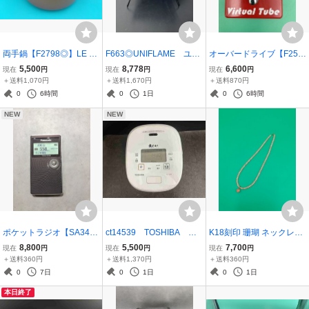
両手鍋【F2798◎】LE C
F663◎UNIFLAME ユニ
オーバードライブ【F254
REUSET 20 ル・クルー
フレーム ツインバーナ
1◎】DNA ANALOGIC
5,500
8,778
6,600
現在
円
現在
円
現在
円
ゼ ココットロンド オ
ー US-1900 アウトド
Virtual Tube ディーエヌ
＋送料1,070円
＋送料1,670円
＋送料870円
レンジ 20cm【中古】26
ア用品 キャンプ 250
エー アナロジック【動作
0
6時間
0
1日
0
6時間
0609
702
品】260507
NEW
NEW
ポケットラジオ【SA3465
ct14539 TOSHIBA 東
K18刻印 珊瑚 ネックレス
◎】Panasonic パナソ
芝真空IHジャンー 炊飯器
【OK11196】コーラル 桃
8,800
5,500
7,700
現在
円
現在
円
現在
円
ニック 1SEG ワンセグT
RC-10VRR 炎匠炊き 22
色 サンゴ 丸玉 約3mm～7
＋送料360円
＋送料1,370円
＋送料360円
V・FM・AM 3バンド
年製 20260725
mm 全長約40㎝ レディー
0
7日
0
1日
0
1日
RF-ND50TV 260731
ス アクセサリー 希少【中
本日終了
古品】 260210