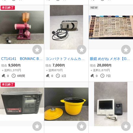
HOPE AGE CONTINENT
電OK】241129
本日終了
NEW
AL 【未確認】 260729
CT14141 BONMAC BM-
コンパクトフィルムカメ
眼鏡 めがね メガネ【G59
250N ボンマック 電動コ
ラ【SA3499】Autoboy L
7】 200本まとめ RODEN
9,500
7,000
20,000
現在
円
現在
円
現在
円
ーヒーミル 20260528
unaXL オートボーイ ルナ
STOCK GAB JEFFREY B
＋送料1,370円
＋送料870円
＋送料1,670円
XL Canon キャノン フィ
ANKS BONOX-A ALOOK
0
6時間
0
1日
0
7日
ルムカメラ 【通電のみ】
Juene HANAE MORI 【未
本日終了
260803
確認】 260729