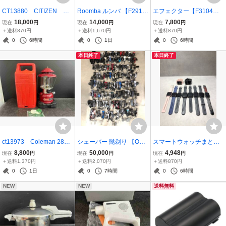
CT13880 CITIZEN 腕
Roomba ルンバ 【F291
エフェクター【F3104】D
時計 2730-274822/4-86
9】 7台まとめ iRobot ア
D-3 BOSS ボス DigitalDel
18,000
14,000
7,800
現在
円
現在
円
現在
円
0357/E031-5048419/A73
イロボット 871 876 880
ay デジタルディレイ 【動
＋送料870円
＋送料1,670円
＋送料870円
5-H10449/6A31-K02802
890 892 e5 ロボット掃除
作品】 260726
0
6時間
0
1日
0
6時間
など 10点まとめ 20
機 充電器【未確認】同梱
本日終了
本日終了
260422
不可 26061
ct13973 Coleman 286A
シェーバー 髭剃り 【OK1
スマートウォッチまとめ
700 ホワイトガソリン
1612】 100台まとめ ひげ
【SA1472△】 腕時計 10
8,800
50,000
4,948
現在
円
現在
円
現在
円
ランタン キャンプ用
そり BRAUN Panasonic
本まとめ ARW-P22他 blo
＋送料1,370円
＋送料2,070円
＋送料870円
20260509
PHILIPS HITACHI IZUMI
otooth 【未確認】260317
0
1日
0
7時間
0
6時間
電器シェーバー 充電器
NEW
NEW
送料無料
【未確認】260712