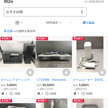
952
1
〜
50
件/
952
件
件
おすすめ順
50件表示
絞り込み
東京都
への送料を表示中
本日終了
本日終了
本日終了
ホームシアターシステム
CT14598 Panasonic パ
ホームルーター【SA3129
【F3090】アンプ AVC-S5
ナソニック DMR-UBZ1 ブ
◎】Speed Wi-Fi HOME 5
5,000
60,500
5,500
現在
円
現在
円
現在
円
00HD ウーファー DSW-S
ルーレイレコーダー 2017
G L11 ZTR01 ホワイ
＋送料1,670円
＋送料1,370円
＋送料870円
500 スピーカー SC-AS50
年製 リモコン付き 202
ト アダプタ UES24B-12
0
7時間
0
6時間
1
6時間
0/CS500 DENON デノン
60804
0200SPA 付属【動作品】
本日終了
本日終了
本日終了
260725
260627