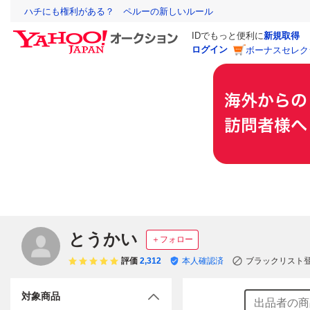
ハチにも権利がある？ ペルーの新しいルール
IDでもっと便利に
新規取得
ログイン
ボーナスセレク
とうかい
＋フォロー
評価
2,312
本人確認済
ブラックリスト
対象商品