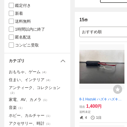
鑑定付き
新着
15
件
送料無料
1時間以内に終了
おすすめ順
匿名配送
コンビニ受取
カテゴリ
おもちゃ、ゲーム
（
4
）
住まい、インテリア
（
4
）
アンティーク、コレクション
（
2
）
8-1 Hazuki ハズキ ハズキル
家電、AV、カメラ
（
1
）
ーペ 1.6ｘ 1.6倍 赤 ケース有
1,400
円
現在
音楽
（
1
）
画像分 現状品 返品交換不可
送料未定
ホビー、カルチャー
（
1
）
4
1日
アクセサリー、時計
（
1
）