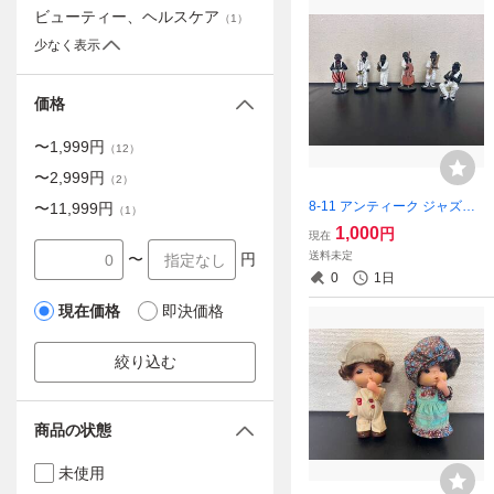
ビューティー、ヘルスケア
（
1
）
少なく表示
価格
〜
1,999
円
（
12
）
〜
2,999
円
（
2
）
8-11 アンティーク ジャズバ
〜
11,999
円
（
1
）
ンド 黒人 6体セット フィギ
1,000
円
現在
ュア 置物 置き物 人形 ミュー
送料未定
〜
円
ジック 画像分 現状品 返品交
0
1日
換不可
現在価格
即決価格
絞り込む
商品の状態
未使用