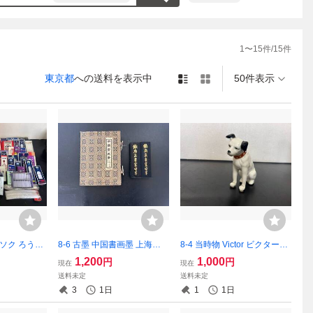
い致しま
す。

1
〜
15
件/
15
件
す。

完了までよ
東京都
への送料を表示中
50件表示
ウソク ろうそ
8-6 古墨 中国書画墨 上海墨
8-4 当時物 Victor ビクター犬
和ろうそく コ
廠出品 鉄斎翁書寶墨 2点 画
ニッパーくん 犬の置物 陶器
1,200
1,000
円
円
現在
現在
源氏 錦盛 他
像分 現状品 返品交換不可
製 画像分 現状品 返品交換不
送料未定
送料未定
 画像分 現状
可
3
1日
1
1日