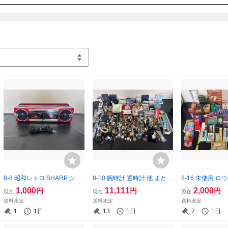
商品到着後、記載のない不具合がございましたら2日以内にご連絡をお願
す。

商品は厳重に梱包を行い宅急便での発送となります。

土日祝日や年末年始、平日9時～15時以降の質疑応答、発送業務は致しかねま
ご入札いただいた時点で上記内容全てご理解ご了承頂けたと判断させて頂きま
迅速かつ丁寧にスムーズなお取引が出来るように努めて参りますので取引
ろしくお願い致します。
8-8 昭和レトロ SHARP シャ
8-10 腕時計 置時計 他 まとめ
8-16 未使用 ロ
ープ QT77R FM/AMステレオ
CITIZEN DIESELTIME SEIKO
く 蝋燭 まとめ 
1,000
11,111
2,000
円
円
円
現在
現在
現在
ダブルカセット ラジカセ 通
CASIO 他 約12.4㎏ 記名有含
ガネ カメヤマ 光
送料未定
送料未定
送料未定
電・ラジオ聴取確認済 画像
む 動作未確認 画像分 現状品
約15㎏ 破損品含
1
1日
13
1日
7
1日
分 現状品 返品交換不可
返品交換不可
品 返品交換不可