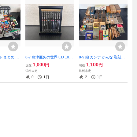
ト まとめ PS
8-7 島津亜矢の世界 CD 10枚
8-9 鉋 カンナ かんな 彫刻刀
 FC など 約1
組 テイチク 演歌 木箱入り B
まとめ みつ弘 播次郎 播龍 他
1,000
1,100
円
円
現在
現在
中身相違有 完全
OXセット 初期動作確認済 画
約17.1㎏ 記名有含 試削未実
送料未定
送料未定
分 現状品 返
像分 現状品 返品交換不可
施 送料重量算出 画像分 現状
0
1日
2
1日
品 返品交換不可