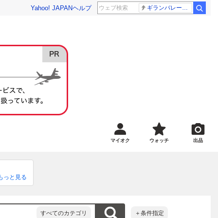
Yahoo! JAPAN
ヘルプ
ギランバレー症候群
マイオク
ウォッチ
出品
もっと見る
等が記載さ
りさせて頂
すべてのカテゴリ
＋条件指定