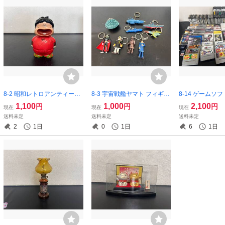
8-2 昭和レトロアンティーク
8-3 宇宙戦艦ヤマト フィギュ
8-14 ゲームソフ
さすがの猿飛 猿飛肉丸 東海
ア キーホルダー まとめ 画像
PSP SEGA SFC
1,100
1,000
2,100
円
円
円
現在
現在
現在
銀行 ソフビ人形 画像分 現状
分 現状品 返品交換不可
6.7㎏ 抜け有 
送料未定
送料未定
送料未定
品 返品交換不可
動作未確認 画像
2
1日
0
1日
6
1日
品交換不可