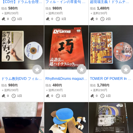
【CD付】ドラムを合理的
フィル・インの常套句 ロ
超現場主義！ドラムチュ
に征するルーディメンツ
ック・ドラミング編 木村
ーニングバイブル2 ～ジ
580
980
1,480
現在
円
現在
円
現在
円
活用法30 染川良成 リット
万作 DVD Rittor Music 楽
ャンル別サウンドメイク
＋送料230円
＋送料230円
＋送料230円
ーミュージック ドラム教
譜なし
術～ DVD 村上敦
0
1日
0
1日
0
2日
則本
ドラム教則DVD フィル・
Rhythm&Drums magazin
TOWER OF POWER In C
インの常套句 ロック・ド
e リズム&ドラム・マガジ
oncert DVD タワー・オ
980
480
1,780
現在
円
現在
円
現在
円
ラミング編 木村万作 Ritto
ン直伝 巧 付録CD2枚付き
ブ・パワー
＋送料230円
＋送料230円
＋送料230円
r Music 楽譜なし
0
1日
0
1日
0
1日