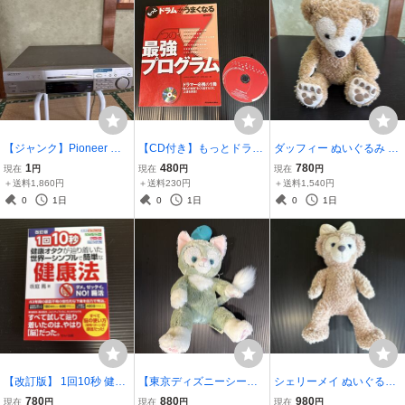
【ジャンク】Pioneer パ
【CD付き】もっとドラム
ダッフィー ぬいぐるみ 東
イオニア HDD&DVDレコ
がうまくなる最強プログ
京ディズニーシー TDS 公
1
480
780
現在
円
現在
円
現在
円
ーダー DVR-77H 本体の
ラム ドラム教則本
式
＋送料1,860円
＋送料230円
＋送料1,540円
み 動作未確認 部品取り・
0
1日
0
1日
0
1日
修理用 2003年製
【改訂版】 1回10秒 健康
【東京ディズニーシー限
シェリーメイ ぬいぐるみ
オタクが辿り着いた世界
定】ジェラトーニ ぬいぐ
リボン付き ディズニー
780
880
980
現在
円
現在
円
現在
円