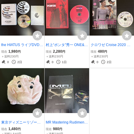
the HIATUS ライブDVD
村上“ポンタ”秀一 ONE&O
クロワゼ Croise 2020 Wi
「Closing Night - Keeper
NLY ～Complete Drummi
nter vol.77 特別付録DVD
1,980
2,280
480
現在
円
現在
円
現在
円
Of The Flame Tour 2014 -
ng Methods～ DVD ドラ
レッスン動画集
＋送料230円
＋送料230円
＋送料230円
日本武道館 2014.12.22」
ム教則
0
2日
0
1日
0
2日
東京ディズニーリゾート
MR Mastering Rudiments
限定 トイ・ストーリー
石川直樹 ドラム教則本 C
1,480
980
現在
円
現在
円
「ハム」ファンキャップ
D付き
＋送料1,540円
＋送料230円