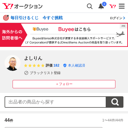
i
毎日引けるくじ 今すぐ挑戦
ログイン
よしりん
評価
182
本人確認済
ブラックリスト登録
＋フォロー
44
1
〜
44
件/
44
件
件