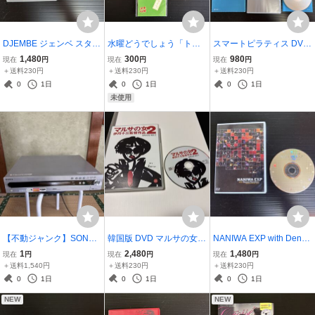
DJEMBE ジェンベ スター
水曜どうでしょう「トリ
スマートピラティス DVD
トガイド DVD 岩原大輔 E
オ・ザ・タイツ」携帯ス
2枚セット①スマート ピ
1,480
300
980
現在
円
現在
円
現在
円
PUB・MP3・PDFファイ
トラップ【未開封】
ラティス／②スマート ピ
＋送料230円
＋送料230円
＋送料230円
ル付き
ラティス ～リンパ刺激デ
0
1日
0
1日
0
1日
トックス～ 有吉与志恵 監
未使用
修
【不動ジャンク】SONY
韓国版 DVD マルサの女2
NANIWA EXP with Denni
ソニー HDD&DVDレコー
（A Taxing Woman’s Ret
s Chambers「DRUM’n’D
1
2,480
1,480
現在
円
現在
円
現在
円
ダー RDR-HX8 (2003年
urn）伊丹十三監督作品 韓
RUM TOUR」DVD
＋送料1,540円
＋送料230円
＋送料230円
製) 本体のみ 電源不可 部
国輸入盤
0
1日
0
1日
0
1日
品取り用
NEW
NEW