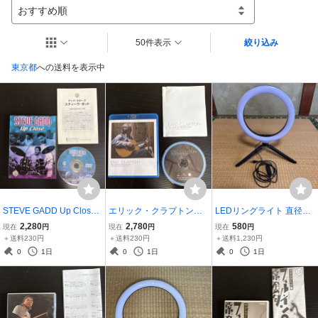
おすすめ順
50件表示
絞り込み
東京都
への送料を表示中
STEVE GADD Up Close
エリック・クラプトン
LEDリングライト 直径26.
スティーヴ・ガッド DVD
「レディ・イン・ザ・バ
5cm 三脚付き USB給電式
2,280
2,780
580
現在
円
現在
円
現在
円
日本語対訳書付き ドラム
ルコニー：ロックダウ
調光可能 撮影 配信 動画撮
＋送料230円
＋送料230円
＋送料1,230円
教則
ン・セッションズ」Blu-ra
影
0
1日
0
1日
0
1日
yEric Clapton