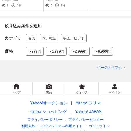
（かぶりもの帽子）
0
1日
0
1日
絞り込み条件を追加
カテゴリ
音楽
本、雑誌
映画、ビデオ
価格
〜999円
〜1,999円
〜2,999円
〜8,999円
ページトップへ
トップ
出品
ウォッチ
マイオク
Yahoo!オークション
Yahoo!フリマ
Yahoo!ショッピング
Yahoo! JAPAN
プライバシーポリシー
プライバシーセンター
利用規約
LYPプレミアム利用ガイド
ガイドライン