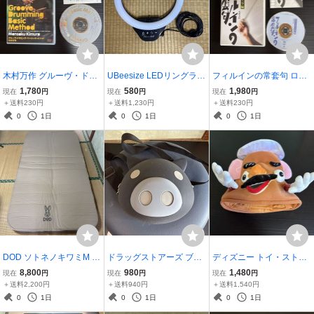
木村万作 グルーヴ・ドラ
UBeesize LEDリングライ
フィルインの常套句 ロッ
ミング・ベーシック・メ
ト 直径24.5cm USB給電
ク・ドラミング編 木村万
1,780
580
1,980
現在
円
現在
円
現在
円
ソッド DVD ドラム教則
式 撮影照明 配信ライト
作 DVD 楽譜付き ドラム
＋送料230円
＋送料1,230円
＋送料230円
教則
0
1日
0
1日
0
1日
DOD ソトネノキワミM キ
ドラッグストアーズ ブタ
ディズニー トイ・ストー
ャンプ用マット【一部欠
ポシェット ショルダーバ
リー ミスター・ポテトヘ
8,800
980
1,480
現在
円
現在
円
現在
円
品・汚れあり】格安出品
ッグ ブラック
ッド かぶりもの 帽子 ファ
＋送料2,200円
＋送料940円
＋送料1,540円
ンキャップ
0
1日
0
1日
0
1日