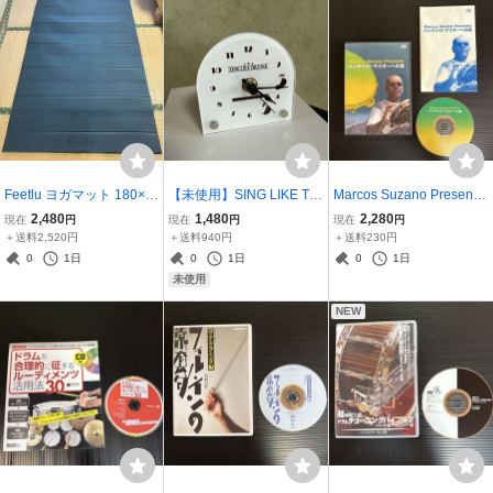
Feetlu ヨガマット 180×1
【未使用】SING LIKE TA
Marcos Suzano Presents
20×8mm 大判 折り畳み P
LKING 35周年記念ライブ
パンデイロ・マスターへ
2,480
1,480
2,280
現在
円
現在
円
現在
円
OE素材
特典 置時計 非売品 シング
の道 DVD 教則
＋送料2,520円
＋送料940円
＋送料230円
ライストーキング 35th An
0
1日
0
1日
0
1日
niversary Live
未使用
NEW