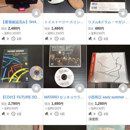
【通電確認済み】SHARP
トイストーリー スリンキ
リズム&ドラム・マガジン
AQUOS 20型 液晶テレビ
ードッグ ファンキャップ
直伝「技」 CD2枚付 ドラ
2,480
1,480
480
現在
円
現在
円
現在
円
LC-20E90 2011年製 シャ
ディズニーリゾート 帽子
ム教則本 リットーミュー
＋送料2,200円
＋送料1,230円
＋送料230円
ープ アクオス 本体のみ ジ
58cm
ジック
0
1日
0
1日
0
1日
ャンク扱い
【CD付】FUTURE SOUN
MATARO セッキョウライ
小田和正 early summer 2
DS ファンク・ドラム強化
ブ2017 DVD 空前絶後の
022 CD FHCL 3009
2,780
1,480
1,280
現在
円
現在
円
現在
円
メソッド デヴィッド・ガ
粉々(57)ライブ!! 三沢また
＋送料230円
＋送料230円
＋送料230円
リバルディ 教則本 ドラム
ろう
0
1日
0
1日
0
1日
教本
未使用