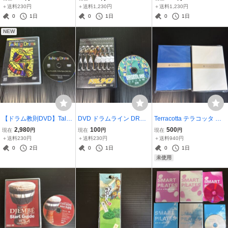
一シンプルで簡単な健康
るみ ダッフィー＆フレン
＋送料230円
＋送料1,230円
＋送料1,230円
法 坂庭鳳著
ズ Disney TDS
0
1日
0
1日
0
1日
NEW
【ドラム教則DVD】Talki
DVD ドラムライン DRUM
Terracotta テラコッタ ポ
ng Drums David Garibaldi
LINE FXBA-23779
ケットアルバム 2冊セッ
2,980
100
500
現在
円
現在
円
現在
円
DVD VIDEO
ト ブルー＆ホワイト2冊
＋送料230円
＋送料230円
＋送料940円
セット
0
2日
0
1日
0
1日
未使用