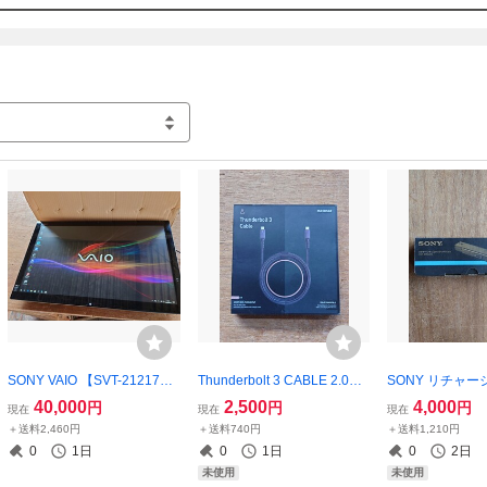
SONY VAIO 【SVT-21217DJ
Thunderbolt 3 CABLE 2.0m
SONY リチャ
B】テーブルトップPC【SO
【新品、未使用品】 【商品
テリーパック 【V
40,000
2,500
4,000
円
円
円
現在
現在
現在
NY オリジナルソフトウェア
説明を必ずお読み下さい】
A/B】新品未使
＋送料2,460円
＋送料740円
＋送料1,210円
あり】【商品説明を必ずお読
象機種は写真、SO
0
1日
0
1日
0
2日
み下さい】【本体のみ動作確
から要確認
未使用
未使用
認済】