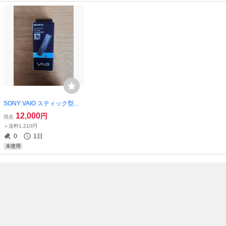
SONY VAIO スティック型AC
アダプター【VGP-AC19V2
12,000
円
現在
9】【商品説明を必ずお読み
＋送料1,210円
下さい】
0
1日
未使用