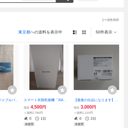
1
〜
8
件/
8
件
東京都
への送料を表示中
50件表示
ージャブルバッ
スマート衣類乾燥機「XIAOL
【最後の出品になります】U
GP-BPS9
ANG（シャオラン）」これか
SB Type-Cハブ（4ポート・U
4,500
3,000
円
円
現在
現在
用品です。対
ら梅雨の時期に室内で除菌乾
SB3.1 Gen2・セルフパワ
＋送料2,780円
＋送料1,210円
NY VAIO
燥を！ 【これが
ー・ブラック） 400-HUB06
0
1日
0
2日
最後の出品です】
1
未使用
未使用