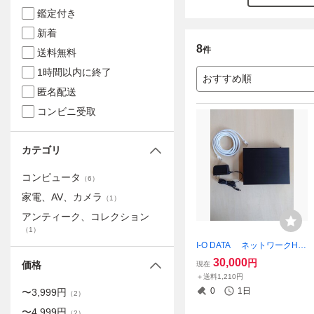
鑑定付き
新着
8
件
送料無料
1時間以内に終了
おすすめ順
匿名配送
コンビニ受取
カテゴリ
コンピュータ
（
6
）
家電、AV、カメラ
（
1
）
アンティーク、コレクション
（
1
）
I-O DATA ネットワークHD
D 4TB RECBOX テレ
30,000
円
価格
現在
ビ録画 nasne スカパー対応
＋送料1,210円
【HVL-LS4】必ず商品説明を
0
1日
〜
3,999
円
（
2
）
お読み下さい】【動作確認
済】
〜
4,999
円
（
2
）