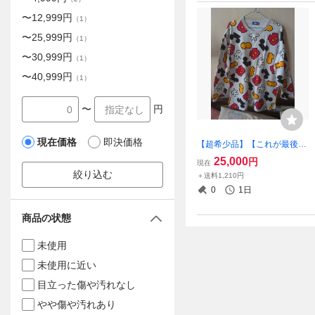
〜
12,999
円
（
1
）
〜
25,999
円
（
1
）
〜
30,999
円
（
1
）
〜
40,999
円
（
1
）
〜
円
現在価格
即決価格
【超希少品】【これが最後の
出品です】1996年 ディズニ
25,000
円
現在
ートゥーンタウンオープン記
絞り込む
＋送料1,210円
念のものです。大人用男女兼
0
1日
用28年前の超希少品、Lサイ
ズ
商品の状態
未使用
未使用に近い
目立った傷や汚れなし
やや傷や汚れあり