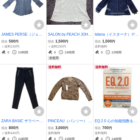
JAMES PERSE（ジェー
SALON by PEACH JOHN
Istana（イスターナ）デニ
ムス パース） シャツ グレ
ピーチジョン レースキ
ム調 ジャケット パーカ
500
1,500
1,500
現在
円
現在
円
現在
円
ー Mサイズ サイズ1 綿
ャミソール ホワイト 未使
ー ネイビー タグ付き
＋送料230円
＋送料230円
送料無料
１００ 一部色褪せあり
用タグ付き 定価4,800円
Ｍサイズ 定価16,500
0
24時間
0
24時間
0
22時間
＋税
円 試着のみ
未使用
送料無料
送料無料
ZARA BASIC ザラベーシ
PINCEAU（パンソー） カ
EQ 2.0 心の知能指数を高
ック スキニーパンツ ブラ
ーディガン 38サイズ
める 66のテクニック 一読
800
3,000
700
現在
円
現在
円
現在
円
ック ジップポケットは
Ｍサイズ レオパード柄
したのみ トラヴィス ブラ
＋送料440円
送料無料
送料無料
飾りです タグ付き 試
ヒョウ柄 ニット 薄手 ア
ッドベリー ジーン グリ
0
24時間
0
22時間
0
24時間