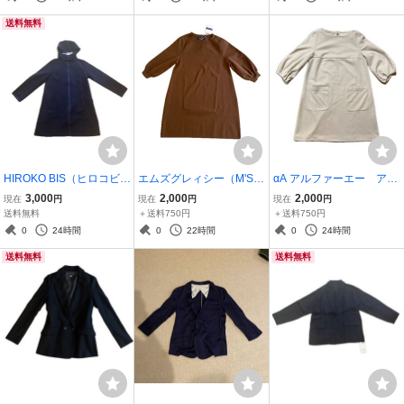
着のみ Ｍサイズ
ンゴラ70
ーブス 定価1,800円＋税
送料無料
HIROKO BIS（ヒロコビ
エムズグレィシー（M'S G
αA アルファーエー アイ
ス）フーデッドコート ジ
RACY）タグ付き 試着
ボリー 無地 ワンピース
3,000
2,000
2,000
現在
円
現在
円
現在
円
ップアップ ネイビー レデ
のみ リボン部分ほつれ
ポケット付き シンプル カ
送料無料
＋送料750円
＋送料750円
ィース 11サイズ Ｌ タ
あり サイズ38 ワンピー
ジュアル Ｍサイズ 38
0
24時間
0
22時間
0
24時間
グ付き 試着のみ
ス ブラウン
サイズ 試着のみ タグ
送料無料
送料無料
付き