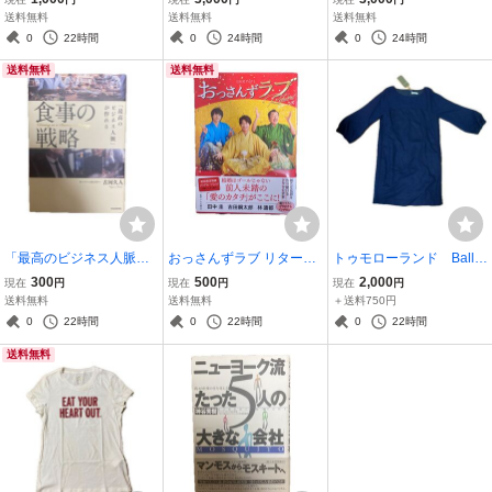
ーナー グレー ロゴ刺繍
スリーブトップス フリル
Ｍ 裾スリット入り ウ
送料無料
送料無料
送料無料
使用感あり フリーサイ
ブラック シルク＆綿 Ｍ
エストゴム おおよそＭ
0
22時間
0
24時間
0
24時間
ズ ショート丈
サイズ 試着のみ
サイズ
送料無料
送料無料
「最高のビジネス人脈」
おっさんずラブ リターン
トゥモローランド Balls
が作れる食事の戦略 古河
ズ 公式ブック 初回限定特
ey（ボールジィ）ネイビ
300
500
2,000
現在
円
現在
円
現在
円
久人／著 定価1600円＋
典クリアカード入り 一
ー ワンピース Mサイ
送料無料
送料無料
＋送料750円
税
読したのみ 田中圭 定価
ズ ウール100% 毛100%
0
22時間
0
22時間
0
22時間
1,760円
ベルトなし タグ付き
送料無料