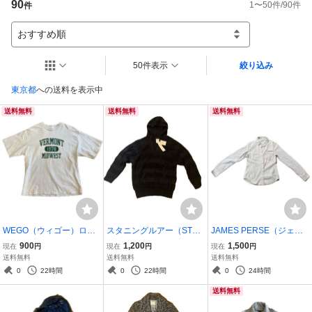
90
1
〜
50
件/
90
件
件
おすすめ順
50件表示
絞り込み
東京都
への送料を表示中
送料無料
送料無料
送料無料
WEGO（ウィゴー）ロゴ
スタニングルアー（STUN
JAMES PERSE（ジェー
プリント 半袖Tシャツ グ
NING LURE）ブラック パ
ムスパース）長袖シャツ
900
1,200
1,500
現在
円
現在
円
現在
円
レー Ｍサイズ 綿100
ーカー セーター ニット 黒
無地 アイボリー カジュア
送料無料
送料無料
送料無料
使用感あり
フーディー ニットパーカ
ルシャツ サイズ１ Ｍ
0
22時間
0
22時間
0
24時間
ー フリーサイズ 試着の
サイズ 数回着用
送料無料
み