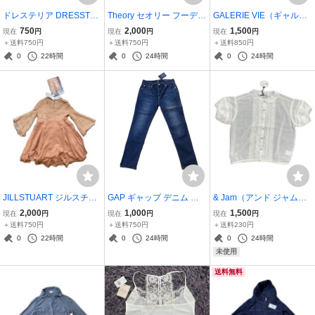
ドレステリア DRESSTER
Theory セオリー フーディ
GALERIE VIE（ギャルリ
IOR 長袖セーター ニッ
ニット ロング カーディガ
ー・ヴィー）コート ウ
750
2,000
1,500
現在
円
現在
円
現在
円
ト ケーブル編みニットセ
ン ホワイト S 綿１００
ール75％ 毛75％ サイ
＋送料750円
＋送料750円
＋送料850円
ーター ピンク 綿100%
コットン ポケットあり
ズ1 Sサイズ相当
0
22時間
0
24時間
0
24時間
Mサイズ 試着のみ
シンプル
JILLSTUART ジルスチュ
GAP ギャップ デニム ジ
& Jam（アンド ジャム）
アート レースワンピース
ーンズ レディース 濃紺 タ
半袖ブラウス 白 フリル パ
2,000
1,000
1,500
現在
円
現在
円
現在
円
ピンクベージュ 難あり
グ付き 試着のみ 定価7,9
フスリーブ 試着のみ
＋送料750円
＋送料750円
＋送料230円
定価37,000円＋税 サイ
00円 27インチ Ｍサイ
Ｓサイズ
0
22時間
0
24時間
0
24時間
ズ４ ＭからＬ インナ
ズ程度
未使用
ーキャミ付き
送料無料