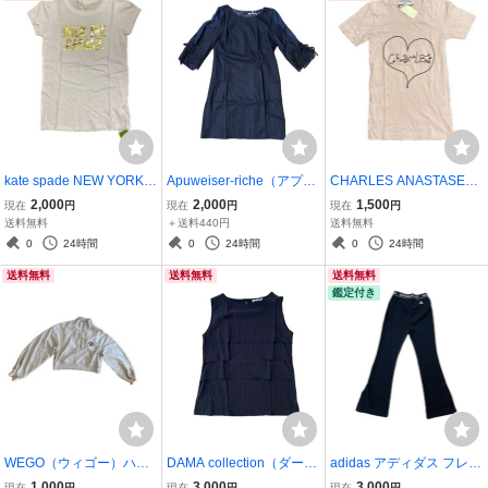
kate spade NEW YORK
Apuweiser-riche（アプワ
CHARLES ANASTASE
ケイトスペード Tシャツ
イザー・リッシェ）サイ
（シャルルアナスタス）
2,000
2,000
1,500
現在
円
現在
円
現在
円
ホワイト 試着のみ タ
ズ２ ネイビー ワンピー
ハートロゴ Tシャツ ピン
送料無料
＋送料440円
送料無料
グ付き Ｓサイズ 綿１
ス 七分袖 レース リボン
ク Ｓサイズ 綿１０
0
24時間
0
24時間
0
24時間
００ コットン 半袖 夏服
タグ付き 試着のみ 定価
０ タグ付き 試着のみ
送料無料
送料無料
送料無料
22,000円＋税
鑑定付き
WEGO（ウィゴー）ハー
DAMA collection（ダー
adidas アディダス フレア
フジップ スウェット トレ
マ・コレクション）ノー
パンツ レギンス ブラック
1,000
3,000
3,000
現在
円
現在
円
現在
円