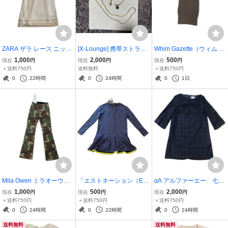
ZARA ザラ レース ニット
[X-Lounge] 携帯ストラッ
Whim Gazette（ウィム ガ
ワンピース アイボリー 半
プ チェーンストラップ 軽
ゼット） ニットワンピー
1,000
2,000
500
現在
円
現在
円
現在
円
袖 ひざ上丈 Ｍサイズ
量80g スマホストラップ
ス 長袖 ロングワンピース
＋送料750円
送料無料
＋送料750円
試着のみ タグ付き
スマホショルダー パッ
リブ リブニットワンピー
0
22時間
0
24時間
0
1日
チ２枚付き (ゴールド) 13
ス 紐ベルト付き 品質
0センチ
ラベルなし
Mila Owen ミラオーウェ
「エストネーション（ES
αA アルファーエー 七分
ン 迷彩柄 カモフラージュ
TNATION）」ジップアッ
袖 レース ワンピース ひざ
1,000
500
2,000
現在
円
現在
円
現在
円
フレアパンツ 試着の
プスウェット チュニッ
丈 ブラック 花柄刺繍＋カ
＋送料750円
＋送料750円
＋送料750円
み タグ付き ウエスト
ク 長袖 ネイビー Mサイ
ットワーク（穴あき加
0
24時間
0
22時間
0
24時間
ゴム サイズ1 Ｍサイズ
ズ タグ付き トリム部
工）タグ付き 試着のみ
送料無料
送料無料
分以外綿100%