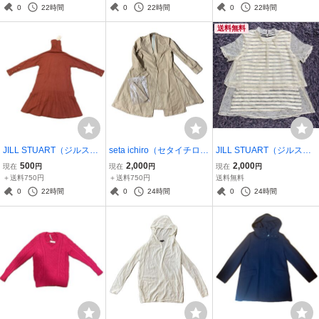
れあり 定価1,800円＋税
ス タグ付き 試着のみ
ありのためポケット使用
0
22時間
0
22時間
0
22時間
不可 取り外し可能肩パ
送料無料
ッド付き
JILL STUART（ジルスチ
seta ichiro（セタイチロ
JILL STUART（ジルスチ
ュアート）ニットドレ
ウ）ベージュ スプリング
ュアート）レース ボー
500
2,000
2,000
現在
円
現在
円
現在
円
ス タートルネック 薄
コート トレンチコート レ
ダー柄 ブラウス 半袖 Ｍ
＋送料750円
＋送料750円
送料無料
手ニットワンピース M
ディース ベルト付 サ
サイズ 試着のみ シース
0
22時間
0
24時間
0
24時間
サイズ タグ付き
イズ１
ルー