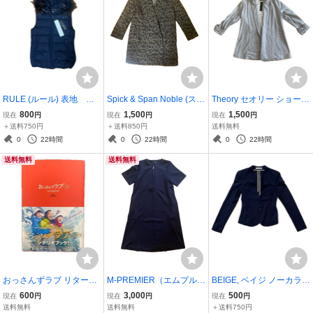
RULE (ルール) 表地 毛1
Spick & Span Noble (スピ
Theory セオリー ショール
00% ダウンベスト 黒 無
ック＆スパン ノーブル)
カラー カーディガン グレ
800
1,500
1,500
現在
円
現在
円
現在
円
地 中わた：ダウン8
コート ヒョウ柄 Sサイ
ー 薄いシミあり Ｓサ
＋送料750円
＋送料850円
送料無料
0％・フェザー20％ Sサ
ズ ウールコート アウ
イズ
0
22時間
0
22時間
0
22時間
イズ ファー取り外しOK
ター 豹柄 タグ付き
送料無料
送料無料
タグ付き
おっさんずラブ リターン
M-PREMIER（エムプルミ
BEIGE, ベイジ ノーカラー
ズ シナリオブック 徳尾浩
エ） ワンピース XS 34
ジャケット 紺 ネイビー 左
600
3,000
500
現在
円
現在
円
現在
円
司 脚本 田中圭 少々削
サイズ ロングワンピー
側ポケット内側切り取り
送料無料
送料無料
＋送料750円