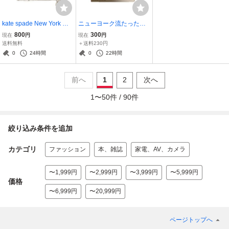
kate spade New York ケ
ニューヨーク流たった５
イトスペードニューヨー
人の「大きな会社」
800
300
現在
円
現在
円
ク Tシャツ EAT YOUR
我々の仕事の仕方・考え
送料無料
＋送料230円
HEART OUT 白 S コット
方 神谷秀樹／著 定価17
0
24時間
0
22時間
ン100 タグ付き 薄いシ
00円＋税
ミあり
前へ
1
2
次へ
1
〜
50
件 /
90
件
絞り込み条件を追加
カテゴリ
ファッション
本、雑誌
家電、AV、カメラ
〜1,999円
〜2,999円
〜3,999円
〜5,999円
価格
〜6,999円
〜20,999円
ページトップへ