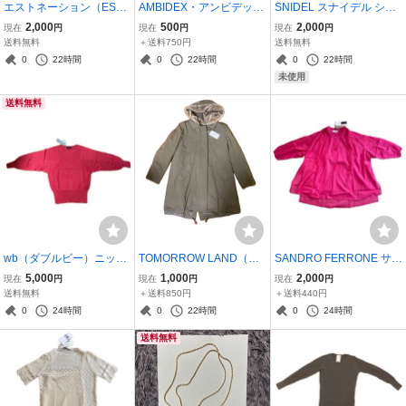
エストネーション（ESTN
AMBIDEX・アンビデック
SNIDEL スナイデル シア
ATION） 黒 ブラック テー
ス・ブラック・フリーサ
ージャケット タグ付き
2,000
500
2,000
現在
円
現在
円
現在
円
ラードジャケット ウー
イズ・日本製・綿100%・
試着のみ サイズ０ ネ
送料無料
＋送料750円
送料無料
ル Sサイズ 36サイ
試着のみ・定価15,540
イビー
0
22時間
0
22時間
0
22時間
ズ 試着のみ
円・テーラードジャケッ
未使用
ト
送料無料
wb（ダブルビー）ニット
TOMORROW LAND（ト
SANDRO FERRONE サン
セーター ピンク タグ付
ゥモローランド）Ballsey
ドロフェローネ ノーカ
5,000
1,000
2,000
現在
円
現在
円
現在
円
き 絹１００ シルク
（ボールジィ） モッズコ
ラー ギャザーブラウス ピ
送料無料
＋送料850円
＋送料440円
定価28,600円 薄手 試
ート カーキ Mサイズ タグ
ンク 長袖 タグ付き 試着の
0
24時間
0
22時間
0
24時間
着のみ フリーサイズ
付き 後ろ左肩付近に白く
み 定価26,400円 綿10
送料無料
なっている部分あり
0％ 36サイズ Ｓ