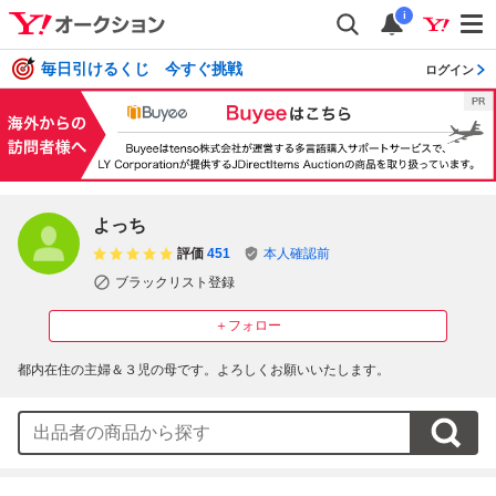
i
毎日引けるくじ 今すぐ挑戦
ログイン
よっち
評価
451
本人確認前
ブラックリスト登録
＋フォロー
都内在住の主婦＆３児の母です。よろしくお願いいたします。