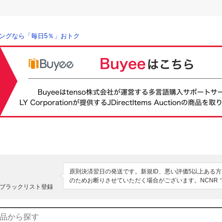
ングなら「毎日5％」おトク
原則決済翌日の発送です。新規ID、悪い評価5以上ある
のためお断りさせていただく場合がございます。NCNR
ブラックリスト登録
を確認できるようにしておりますが、気になる方は必ず
ますようお願いします。中古品に対し新品同様レベルを
入札しないでください。また落札後の変更には一切対応
おりません。オークション終了後24時間以内に連絡、4