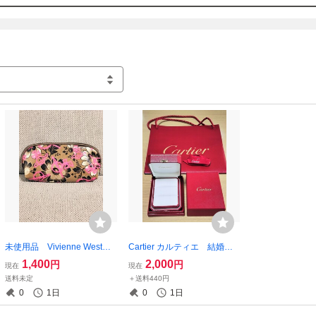
方のみお取引を希望しておりますのでご了承下さい。
未使用品 Vivienne Westwo
Cartier カルティエ 結婚指
od ヴィヴィアンウエスト
輪ケース BOX（2本入）
1,400
2,000
円
円
現在
現在
ウッド/ポーチ メガネケー
ジュエリーケース リング
送料未定
＋送料440円
ス ペンケース 保管期間あ
ケース （ショッパー、リボ
0
1日
0
1日
り
ン付なし）