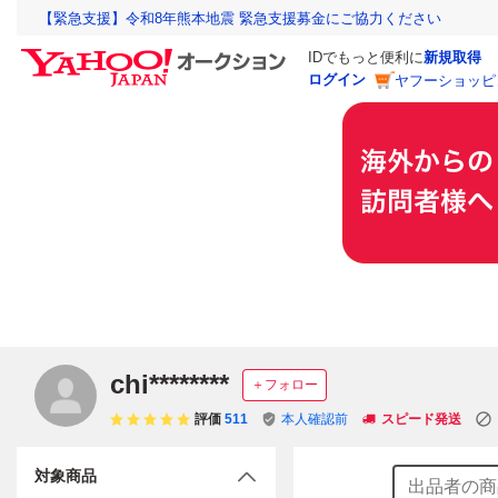
【緊急支援】令和8年熊本地震 緊急支援募金にご協力ください
IDでもっと便利に
新規取得
ログイン
ヤフーショッピ
chi********
＋フォロー
評価
511
本人確認前
スピード発送
対象商品