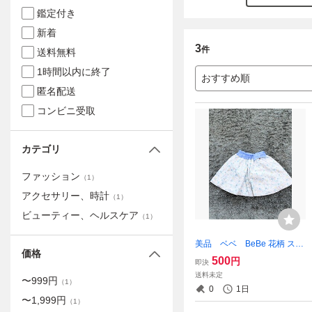
鑑定付き
新着
3
件
送料無料
1時間以内に終了
おすすめ順
匿名配送
コンビニ受取
カテゴリ
ファッション
（
1
）
アクセサリー、時計
（
1
）
ビューティー、ヘルスケア
（
1
）
美品 ベベ BeBe 花柄 スカ
価格
ート 女の子 水色 春夏用 12
500
円
即決
0cm
送料未定
〜
999
円
（
1
）
0
1日
〜
1,999
円
（
1
）