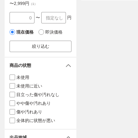
〜
2,999
円
（
1
）
〜
円
現在価格
即決価格
絞り込む
商品の状態
未使用
未使用に近い
目立った傷や汚れなし
やや傷や汚れあり
傷や汚れあり
全体的に状態が悪い
出品地域