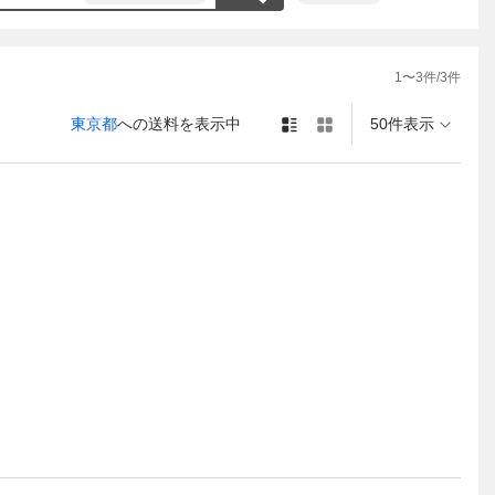
1
〜
3
件/
3
件
東京都
への送料を表示中
50件表示