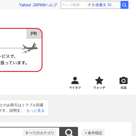
Yahoo! JAPAN
ヘルプ
久保優太 10代女性
マイオク
ウォッチ
出品
方とのお取引はトラブル回避
 です。説明文、写真で現状
もっと見る
質問して状態を確認して頂き
求められる方、神経質な方は
しません。喫煙者やペットは
8時間以内に支払いができる
すべてのカテゴリ
＋条件指定