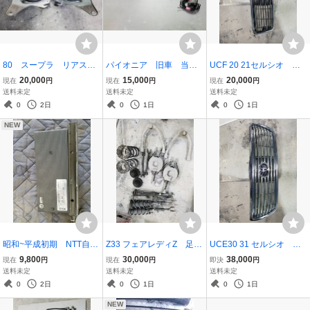
80 スープラ リアスピ
パイオニア 旧車 当時
UCF 20 21セルシオ レ
ーカー ブラケット 左
物 ラジオアンテナ
クサス フロントグリ
20,000
15,000
20,000
現在
円
現在
円
現在
円
右
ハイソカー
ル レクサスエンブレム
送料未定
送料未定
送料未定
0
2日
0
1日
0
1日
NEW
昭和~平成初期 NTT自動
Z33 フェアレディZ 足廻
UCE30 31 セルシオ フ
車電話 本体
りセット ノーマル戻
ロントグリル メッキ
9,800
30,000
38,000
現在
円
現在
円
即決
円
し、車検、売却用にいか
希少
送料未定
送料未定
送料未定
がでしょうか？
0
2日
0
1日
0
1日
NEW