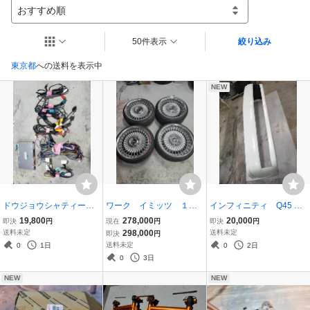
おすすめ順
50件表示
絞り込み
東京都
への送料を表示中
NEW
ドウジョウシャティーブ
ワーク イミッツ １９
インフィニティ Q45 エ
イ TOYOTA、レクサ
インチ 9J 10J 5-114.3
イムゲイン フロントバ
19,800
278,000
20,000
即決
円
現在
円
即決
円
ス
4本
ンパー 加工用 ベース
送料未定
298,000
送料未定
即決
円
本体
送料未定
0
1日
0
2日
0
3日
NEW
NEW