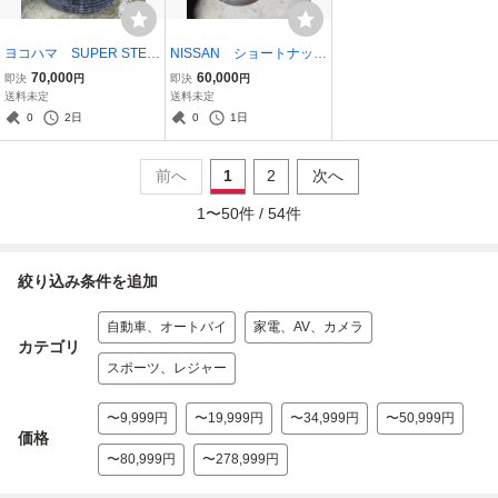
ヨコハマ SUPER STEE
NISSAN ショートナック
L RY108A 2025年9週
ル ハブ付き 左右 40~
70,000
60,000
即決
円
即決
円
製造 195/85R15 113/11
45㎜ショート キャンバ
送料未定
送料未定
1L LT 7本セット 新車外
ー1度増し？ Y51 V37 Z
0
2日
0
1日
し品です キャンター
34
前へ
1
2
次へ
1
〜
50
件 /
54
件
絞り込み条件を追加
自動車、オートバイ
家電、AV、カメラ
カテゴリ
スポーツ、レジャー
〜9,999円
〜19,999円
〜34,999円
〜50,999円
価格
〜80,999円
〜278,999円