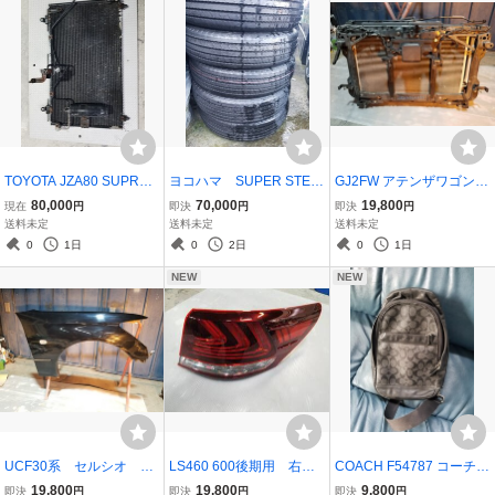
TOYOTA JZA80 SUPRA
ヨコハマ SUPER STEE
GJ2FW アテンザワゴン
RZ コンデンサー
L RY108A 2025年9週
コアサポート ラジエー
80,000
70,000
19,800
現在
円
即決
円
即決
円
製造 195/85R15 113/11
ター コンデンサー
送料未定
送料未定
送料未定
1L LT 7本セット 新車外
諸々付き 平成28年式
0
1日
0
2日
0
1日
し品です キャンター
NEW
NEW
UCF30系 セルシオ 後
LS460 600後期用 右テ
COACH F54787 コーチ
期 右フロントフェンダ
ールランプ 未使用品
ボディバッグ ショルダ
19,800
19,800
9,800
即決
円
即決
円
即決
円