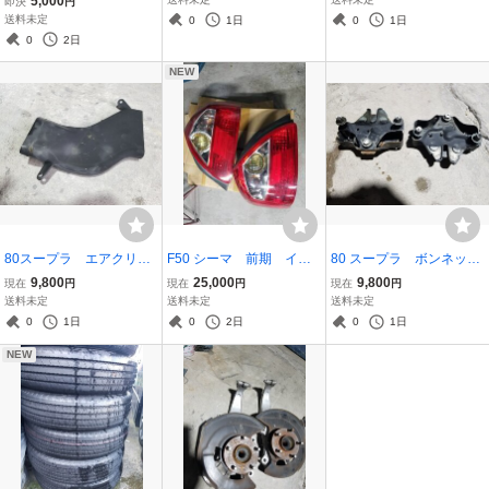
5,000
即決
円
送料未定
0
1日
0
1日
0
2日
NEW
80スープラ エアクリー
F50 シーマ 前期 イン
80 スープラ ボンネット
ナー ダクト
フィニティQ45 北米仕
ロック キャッチ 左右
9,800
25,000
9,800
現在
円
現在
円
現在
円
様 テールランプ 左右
送料未定
送料未定
送料未定
0
1日
0
2日
0
1日
NEW