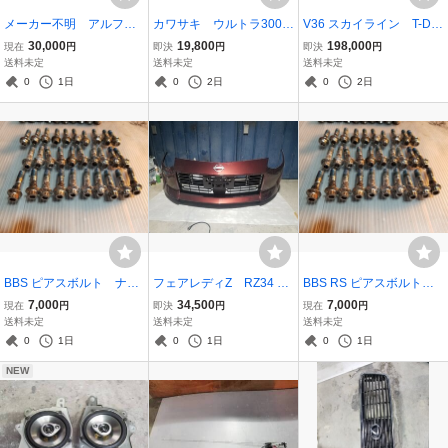
メーカー不明 アルファ
カワサキ ウルトラ300
V36 スカイライン T-DE
ロメオ セレスピード
ワンオフ製作 ストレー
MAND 車高調 80Kダン
30,000
19,800
198,000
現在
円
即決
円
即決
円
パドルシフト ステアリ
トパイプ ジェットスキ
パー フルスペック仕
送料未定
送料未定
送料未定
ングボス 156 147
ー 未使用品です
様 Z34 プロダンパー
0
1日
0
2日
0
2日
BBS ピアスボルト ナッ
フェアレディZ RZ34 フ
BBS RS ピアスボルト、
ト30本セット
ロントバンパー 新車外
ナット 30本セット ③
7,000
34,500
7,000
現在
円
即決
円
現在
円
し バーガンディ NBQ
送料未定
送料未定
送料未定
0
1日
0
1日
0
1日
NEW