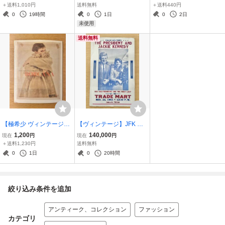
書付
COLLECTION 2010年モ
n Sweden ヴィンテージ
＋送料1,010円
送料無料
＋送料440円
デル 保証書付
陶器 北欧
0
19時間
0
1日
0
2日
未使用
送料無料
【極希少 ヴィンテージ広
【ヴィンテージ】JFK ケ
告】BORGANA 猫 子猫 額
ネディ大統領 ダラス訪問
1,200
140,000
現在
円
現在
円
装用 ボストン専門店スタ
歓迎ポスター 1963年 11
＋送料1,230円
送料無料
ンプ有 50s アンティーク
月22日 暗殺当日 Dallas W
0
1日
0
20時間
elcomes ThePresident
絞り込み条件を追加
アンティーク、コレクション
ファッション
カテゴリ