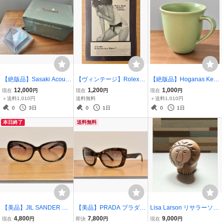
【絶版品】Sasaki Acousti
【ヴィンテージ】Rolex
【絶版品】Hoganas Kera
cs Sound Object SO-3 Pyr
ロレックス ヴィンテージ
mik ホガナス ケラミック
12,000
1,200
1,000
現在
円
現在
円
現在
円
amid サウンドオブジェ
広告 ボストン専門店スタ
Made in Sweden
＋送料1,010円
送料無料
＋送料1,010円
ンプ有 ルディ・ゲルンラ
0
3日
0
1日
0
1日
イヒ 1960年代当時物
本日終了
送料無料
【美品】JIL SANDER ジ
【美品】PRADA プラダ
Lisa Larson リサラーソン
ルサンダー JS602S 保証
サングラス POSTCARDS
ライオン Sサイズ Made i
4,800
7,800
9,000
現在
円
即決
円
現在
円