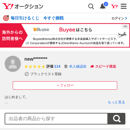
i
毎日引けるくじ 今すぐ挑戦
ログイン
new********
評価
114
本人確認前
スピード発送
ブラックリスト登録
＋フォロー
はじめまして。

もっと見る
出品、落札共に迅速丁寧な対応を心がけております。

送料に誤差のある場合でも追加、返金は致しかねます。

落札頂いた商品はノークレーム、ノーリターンでお願いします。
