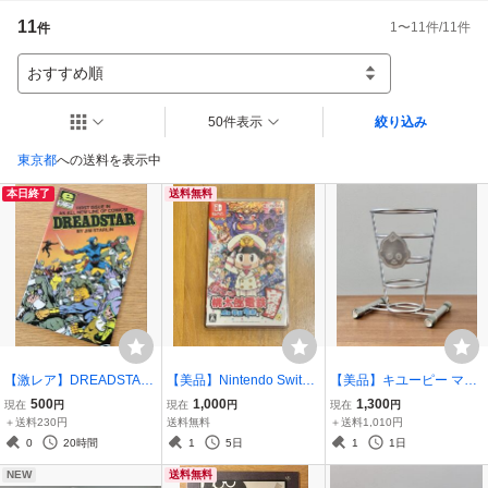
11
1
〜
11
件/
11
件
件
よろしくお願いいたします。
おすすめ順
50件表示
絞り込み
東京都
への送料を表示中
本日終了
送料無料
【激レア】DREADSTAR
【美品】Nintendo Switch
【美品】キユーピー マヨ
#1 EPIC COMICS MARV
桃太郎電鉄 ～昭和 平成 令
ネーズスタンド
500
1,000
1,300
現在
円
現在
円
現在
円
EL COMICS GROUP 198
和も定番！～ 桃鉄
＋送料230円
送料無料
＋送料1,010円
2年
0
20時間
1
5日
1
1日
NEW
送料無料