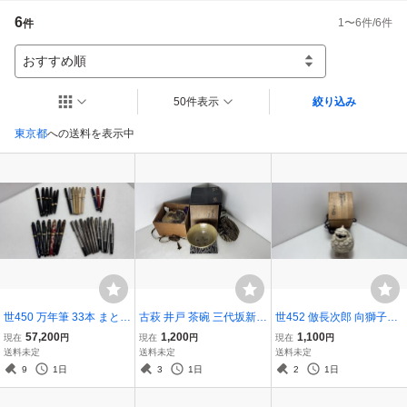
ありましたらご質問ください。

6
1
〜
6
件/
6
件
件
●土日祝日は対応できない時があります。

●基本、中古品であることを前提にご入札ください。

●状態を極度に気にする、神経質な方はご入札をお控えいただくようお願いし
おすすめ順
ます。
50件表示
絞り込み
東京都
への送料を表示中
世450 万年筆 33本 まとめ
古萩 井戸 茶碗 三代坂新兵
世452 倣長次郎 向獅子香
全て ペン先 14K 18K WG
衛 作 十一代坂高麗左衛門
炉 樂 楽 造 茶道具 時代物
57,200
1,200
1,100
現在
円
現在
円
現在
円
750 585 23K 画像参照 モ
茶道具 二重箱 江戸時代 茶
骨董 香炉 陶器
送料未定
送料未定
送料未定
ンブラン パイロット SHE
器 金字 金塗 蔵出し 貴重
9
1日
3
1日
2
1日
AFEER 美品あり