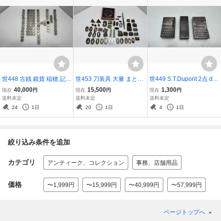
世448 古銭 銀貨 稲穂 記念
世453 刀装具 大量 まとめ
世449 S.T.Dupont 2点 du
硬貨 80枚 まとめ 昭和 34
鍔 切羽 縁頭 小柄 丹波守
nhill 1点 ライター 計3点
40,000
15,500
1,300
現在
円
現在
円
現在
円
年 35年 36年 38年 39年 4
吉道 目貫? 金 銀 金象嵌
まとめ ライン2 デュポ
送料未定
送料未定
送料未定
0年 41年 50年 総額面800
赤銅 装飾 コレクション 骨
ン ダイヤモンドヘッド
24
1日
20
1日
4
1日
0円 レア コレクション
董品 貴重
ダンヒル 喫煙具 ヴィンテ
ージ ローラー式
絞り込み条件を追加
カテゴリ
アンティーク、コレクション
事務、店舗用品
価格
〜1,999円
〜15,999円
〜40,999円
〜57,999円
ページトップへ