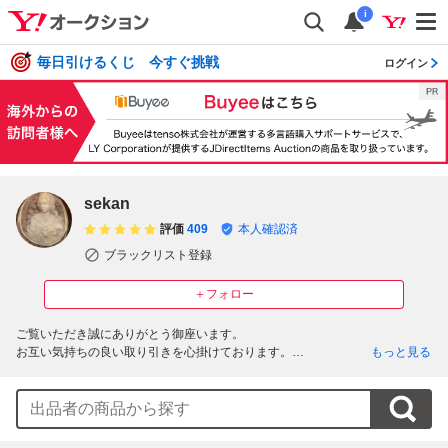
i
毎日引けるくじ 今すぐ挑戦
ログイン
sekan
評価
409
本人確認済
ブラックリスト登録
＋フォロー
ご覧いただき誠にありがとう御座います。

お互い気持ちの良い取り引きを心掛けております。

もっと見る
※基本的に佐川急便での発送になります。

以下をご覧いただきご入札よろしくお願いします。

●画像の物がすべて

●素人による検品の為見落とし等がある可能性がありますので、気になる点が