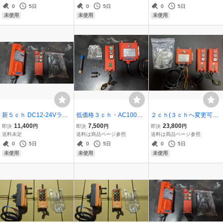
A HONDA
リアカー ウイング車 パワ
イスト ウインチ ポン
0
5日
0
5日
0
5日
ーゲート アームロール ヒ
プ イルミネーション ペ
未使用
未使用
未使用
アブ 極東開発
ンダントスイッチ３
新５ｃｈ DC12-24Vラジ
低価格３ｃｈ・AC100V
２ｃｈ(３ｃｈへ変更可能)
コン リモコン(4ch+1ch)
ラジコン リモコン装置(2c
送信機２個 ＡＣ100-220
11,400
7,500
23,800
即決
円
即決
円
即決
円
積載車 セルフ アウトリガ
h+1ch)天井クレーン ホ
Ｖ ラジコン・リモコン装
送料未定
送料は商品ページ参照
送料は商品ページ参照
ー キャリアカー ローダー
イスト ウインチ ポン
置 天井クレーン ホイス
0
5日
0
5日
0
5日
ウインチ日新工業 写真付
プ イルミネーション ペ
ト ウインチ ポンプ イルミ
未使用
未使用
未使用
日本語取説3
ンダントスイッチ2
ネーション