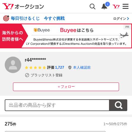
i
毎日引けるくじ 今すぐ挑戦
ログイン
r44********
評価
1,727
本人確認前
ブラックリスト登録
＋フォロー
275
1
〜
50
件/
275
件
件