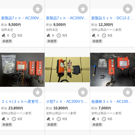
新製品7ｃｈ・AC200Vラ
新製品7ｃｈ・AC200Vラ
新製品５ｃｈ・DC12-24
ジコン・リモコン7ch(6ch
ジコン・リモコン7ch(6ch
Vラジコン・リモコン(4ch
9,500
9,500
12,300
即決
円
即決
円
即決
円
+1ch) 天井クレーン ホ
+1ch) 天井クレーン ホ
+1ch) 動噴スプレーヤー
送料未定
送料未定
送料は商品ページ参照
イスト ウインチ ペンダン
イスト ウインチ ペンダン
ポンプ 換気ファン 電気柵
0
5日
0
5日
0
5日
トスイッチ サドル キトー
トスイッチ サドル キトー
籾摺り機 グレンキャリー
未使用
未使用
未使用
コーケン
コーケン
日本語取説
２ｃｈ(３ｃｈへ変更可能)
小型7ｃｈ・AC200Vラジ
低価格３ｃｈ・AC100V
送信機２個 ＡＣ100-220
コン・リモコン7ch(6ch+
ラジコン リモコン装置(2c
23,800
10,800
7,000
即決
円
即決
円
即決
円
Ｖ ラジコン・リモコン装
1ch) 天井クレーン ホイス
h+1ch)天井クレーン ホ
送料は商品ページ参照
送料は商品ページ参照
送料は商品ページ参照
置 天井クレーン ホイス
ト ペンダントスイッチ サ
イスト ウインチ ポン
0
5日
0
5日
0
5日
ト ウインチ ポンプ イルミ
ドル ガーター キトー コー
プ イルミネーション ペ
未使用
未使用
未使用
ネーション
ケン 2
ンダントスイッチ