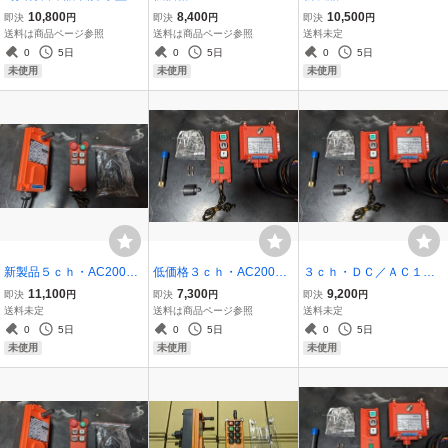
ｃｈ DC12-24V ラジコン
ラジコン リモコン装置(2c
ジコン・リモコン7ch(6ch
10,800
8,400
10,500
即決
円
即決
円
即決
円
リモコン(6ch+1ch) 積載
h+1ch)天井クレーン ホ
+1ch) 天井クレーン、ホ
送料は商品ページ参照
送料は商品ページ参照
送料未定
車 セルフ アウトリガー キ
イスト ウインチ ポン
イスト、ペンダントスイ
0
5日
0
5日
0
5日
ャリアカー ローダー ウイ
プ イルミネーション ペ
ッチ 開閉器、ポンプ動噴
未使用
未使用
未使用
ンチ日新工業
ンダントスイッチ
や農機具などに
新製品５ｃｈ・AC200V
低価格３ｃｈ・AC200V
３ｃｈ・ＤＣ／ＡＣ１０
ラジコン・リモコン(4ch+
ラジコン・リモコン装置
０Ｖラジコン・リモコン
11,100
7,300
9,200
即決
円
即決
円
即決
円
1ch) 天井クレーン ホイス
(2ch+1CH)天井クレー
装置（２ｃｈ＋１ｃｈ）
送料未定
送料は商品ページ参照
送料未定
ト ペンダントスイッチ サ
ン ホイスト ウインチ ペ
天井クレーン ホイス
0
5日
0
5日
0
5日
ドル ガーター キトー コー
ンダントスイッチ サドル
ト ウインチ ポンプ
未使用
未使用
未使用
ケン 2
キトー コーケン 2
イルミネーションなどに