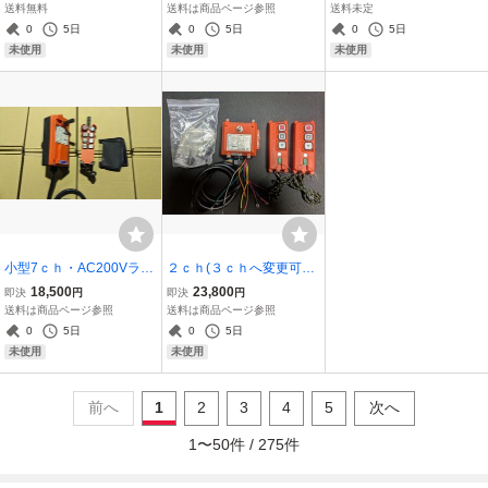
1ch) 天井クレーン ホイス
h+1ch)天井クレーン ホ
+1ch) 天井クレーン ホ
送料無料
送料は商品ページ参照
送料未定
ト ペンダントスイッチ サ
イスト ウインチ ポン
イスト ウインチ ペンダン
0
5日
0
5日
0
5日
ドル ガーター キトー コー
プ イルミネーション ペ
トスイッチ サドル キトー
未使用
未使用
未使用
ケン
ンダントスイッチ2
コーケン
小型7ｃｈ・AC200Vラジ
２ｃｈ(３ｃｈへ変更可能)
コン・リモコン7ch(6ch+
送信機２個 ＡＣ100-220
18,500
23,800
即決
円
即決
円
1ch) 天井クレーン、ホイ
Ｖ ラジコン・リモコン装
送料は商品ページ参照
送料は商品ページ参照
スト、ペンダントスイッ
置 天井クレーン ホイス
0
5日
0
5日
チ 開閉器、ポンプ動噴や
ト ウインチ ポンプ イルミ
未使用
未使用
農機具などに
ネーション
前へ
1
2
3
4
5
次へ
1
〜
50
件 /
275
件