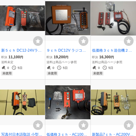
新５ｃｈ DC12-24Vラジ
９ｃｈ DC12V ラジコ
低価格３ｃｈ送信機２個
コン リモコン(4ch+1ch)
ン・リモコン(8ch+1ch)
ＤＣ12Ｖ-24Ｖラジコン・
11,100
19,200
16,300
即決
円
即決
円
即決
円
積載車 車載車 セーフティ
積載車 車載車 カニクレー
リモコン装置（2ｃｈ＋）
送料未定
送料は商品ページ参照
送料は商品ページ参照
ローダー セルフローダー
ン ユニック 積載型クレー
パワーゲート ウイング
0
5日
0
5日
0
5日
フラトップ ウインチ 写真
ン コンクリートポンプ ヒ
車 積載車 写真付日本
未使用
未使用
未使用
付日本語取説
アブ アームロール
語取付取扱説明書
写真付日本語取説 小型7
低価格３ｃｈ・AC100V
新製品7ｃｈ・AC200Vラ