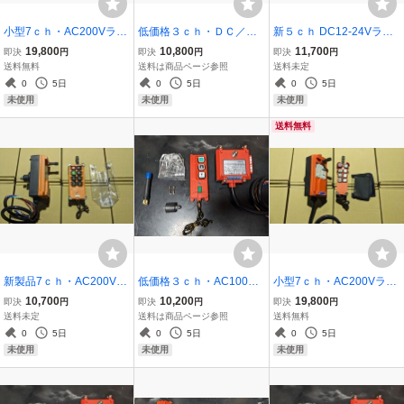
小型7ｃｈ・AC200Vラジ
低価格３ｃｈ・ＤＣ／Ａ
新５ｃｈ DC12-24Vラジ
コン・リモコン7ch(6ch+
Ｃ２００Ｖラジコン・リ
コン リモコン(4ch+1ch)
19,800
10,800
11,700
即決
円
即決
円
即決
円
1ch) 天井クレーン ホイス
モコン装置（２ｃｈ＋１
積載車 セルフ アウトリガ
送料無料
送料は商品ページ参照
送料未定
ト ペンダントスイッチ サ
ｃｈ）天井クレーン ホ
ー キャリアカー ローダー
0
5日
0
5日
0
5日
ドル ガーター キトー コー
イスト ウインチ ポン
ウインチ日新工業 写真付
未使用
未使用
未使用
ケン
プ マグネット
日本語取説3
送料無料
新製品7ｃｈ・AC200Vラ
低価格３ｃｈ・AC100V
小型7ｃｈ・AC200Vラジ
ジコン・リモコン7ch(6ch
ラジコン リモコン装置(2c
コン・リモコン7ch(6ch+
10,700
10,200
19,800
即決
円
即決
円
即決
円
+1ch) 天井クレーン、ホ
h+1ch)天井クレーン ホ
1ch) 天井クレーン ホイス
送料未定
送料は商品ページ参照
送料無料
イスト、ペンダントスイ
イスト ウインチ ポン
ト ペンダントスイッチ サ
0
5日
0
5日
0
5日
ッチ 開閉器、ポンプ動噴
プ イルミネーション ペ
ドル ガーター キトー コー
未使用
未使用
未使用
や農機具などに
ンダントスイッチ
ケン