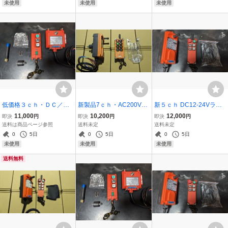
ト ウインチ ポンプ イルミ
イスト ウインチ ポン
動ドア ストロボ 写真付日
未使用
未使用
未使用
ネーション
プ イルミネーション
本語取説4
低価格３ｃｈ・ＤＣ／Ａ
新製品7ｃｈ・AC200Vラ
新５ｃｈ DC12-24Vラジ
Ｃ１００Ｖラジコン・リ
ジコン・リモコン7ch(6ch
コン リモコン(4ch+1ch)
11,000
10,200
12,000
即決
円
即決
円
即決
円
モコン装置（２ｃｈ＋１
+1ch) 天井クレーン、ホ
積載車 車載車 セーフティ
送料は商品ページ参照
送料未定
送料未定
ｃｈ）天井クレーン ホ
イスト、ペンダントスイ
ローダー セルフローダー
0
5日
0
5日
0
5日
イスト ウインチ ポン
ッチ 開閉器、ポンプ動噴
ウインチ パワーゲート写
未使用
未使用
未使用
プ イルミネーション
や農機具などに
真付日本語取説
送料無料