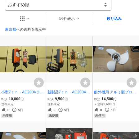
おすすめ順
50件表示
絞り込み
東京都
への送料を表示中
小型7ｃｈ・AC200Vラジ
新製品7ｃｈ・AC200Vラ
船外機用 アルミ製プロペ
コン特別注文
ジコン・リモコン7ch(6ch
ラ 13・1/4×17K スクリュ
10,000
9,500
14,500
即決
円
即決
円
即決
円
+1ch) 天井クレーン、ホ
ー ヤマハ ホンダ YAMAH
送料未定
送料未定
＋送料1,600円
イスト、ペンダントスイ
A HONDA
0
5日
0
5日
0
5日
ッチ 開閉器、ポンプ動噴
未使用
未使用
未使用
や農機具などに 3