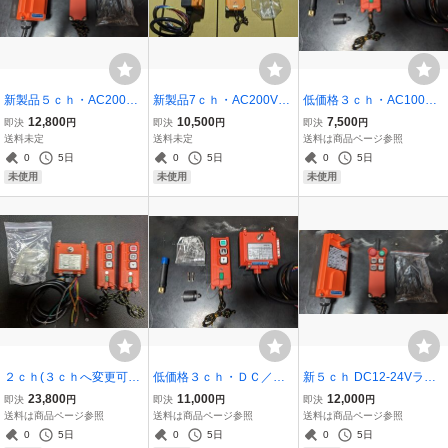
新製品５ｃｈ・AC200V
新製品7ｃｈ・AC200Vラ
低価格３ｃｈ・AC100V
ラジコン・リモコン(4ch+
ジコン・リモコン7ch(6ch
ラジコン リモコン装置(2c
12,800
10,500
7,500
即決
円
即決
円
即決
円
1ch) 天井クレーン、ホイ
+1ch) 天井クレーン、ホ
h+1ch)天井クレーン ホ
送料未定
送料未定
送料は商品ページ参照
スト、ペンダントスイッ
イスト、ペンダントスイ
イスト ウインチ ポン
0
5日
0
5日
0
5日
チ 開閉器、ポンプ動噴や
ッチ 開閉器、ポンプ動噴
プ イルミネーション ペ
未使用
未使用
未使用
農機具などに
や農機具などに
ンダントスイッチ
２ｃｈ(３ｃｈへ変更可能)
低価格３ｃｈ・ＤＣ／Ａ
新５ｃｈ DC12-24Vラジ
送信機２個 ＡＣ100-220
Ｃ１００Ｖラジコン・リ
コン リモコン(4ch+1ch)
23,800
11,000
12,000
即決
円
即決
円
即決
円
Ｖ ラジコン・リモコン装
モコン装置（２ｃｈ＋１
積載車 ウインチ パワース
送料は商品ページ参照
送料は商品ページ参照
送料は商品ページ参照
置 天井クレーン ホイス
ｃｈ）天井クレーン ホ
ライドドア 垂直ゲート 自
0
5日
0
5日
0
5日