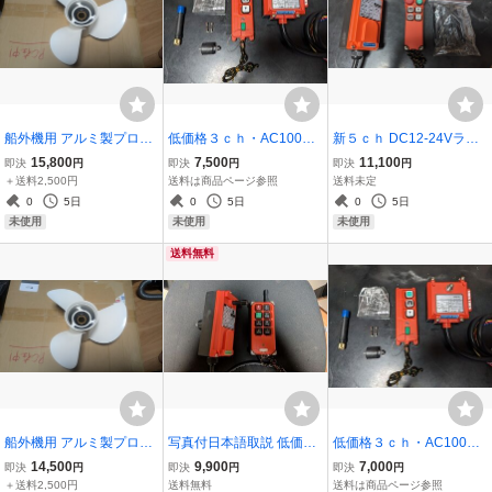
船外機用 アルミ製プロペ
低価格３ｃｈ・AC100V
新５ｃｈ DC12-24Vラジ
ラ 13・1/4×17K スクリュ
ラジコン リモコン装置(2c
コン リモコン(4ch+1ch)
15,800
7,500
11,100
即決
円
即決
円
即決
円
ー ヤマハ ホンダ YAMAH
h+1ch)天井クレーン ホ
セルフローダー クレーン
＋送料2,500円
送料は商品ページ参照
送料未定
A HONDA
イスト ウインチ ポン
アームロール ユニック タ
0
5日
0
5日
0
5日
プ イルミネーション ペ
ダノ 新明和 花見台 写真付
未使用
未使用
未使用
ンダントスイッチ３
日本語取説2
送料無料
船外機用 アルミ製プロペ
写真付日本語取説 低価格
低価格３ｃｈ・AC100V
ラ 13・1/4×17K スクリュ
7ch DC12-24V ラジコン
ラジコン リモコン装置(2c
14,500
9,900
7,000
即決
円
即決
円
即決
円
ー ヤマハ ホンダ YAMAH
リモコン(6ch+1ch) キャ
h+1ch)天井クレーン ホ
＋送料2,500円
送料無料
送料は商品ページ参照