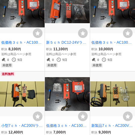
低価格３ｃｈ・AC100V
新５ｃｈ DC12-24Vラジ
低価格３ｃｈ・AC100V
ラジコン リモコン装置(2c
コン リモコン(4ch+1ch)
ラジコン リモコン装置(2c
8,100
11,100
10,000
即決
円
即決
円
即決
円
h+1ch)天井クレーン ホ
積載車 ウインチ パワース
h+1ch)天井クレーン ホ
送料は商品ページ参照
送料は商品ページ参照
送料は商品ページ参照
イスト ウインチ ポン
ライドドア 垂直ゲート 自
イスト ウインチ ポン
0
5日
0
5日
0
5日
プ イルミネーション ペ
動ドア ストロボ 写真付日
プ イルミネーション ペ
未使用
未使用
未使用
ンダントスイッチ
本語取説4
ンダントスイッチ2
送料無料
小型7ｃｈ・AC200Vラジ
低価格３ｃｈ・AC100V
新製品7ｃｈ・AC200Vラ
コン・リモコン7ch(6ch+
ラジコン リモコン装置(2c
ジコン・リモコン7ch(6ch
12,400
7,000
9,300
即決
円
即決
円
即決
円