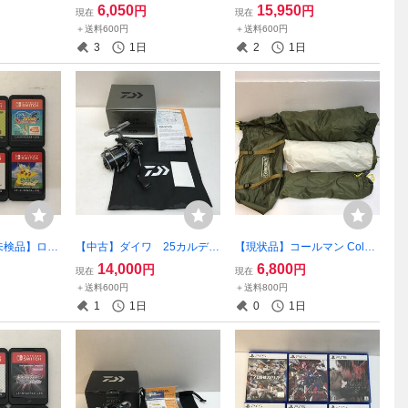
-XH 00060
ディオインターフェース UR
ム左 04113 【釣-571】
6,050
15,950
円
円
現在
現在
】
22 mkⅡ 通電確認のみ
＋送料600円
＋送料600円
【家電-770】
3
1日
2
1日
未検品】ロム
【中古】ダイワ 25カルディ
【現状品】コールマン Cole
ドースイッ
アFCLT2000S-H 00060402
man ツーリングドーム/LX
14,000
6,800
円
円
現在
現在
セット ～ポ
【釣-565】
2000038142 【家電-7
＋送料600円
＋送料800円
ー ピカチュ
63】
1
1日
0
1日
98】