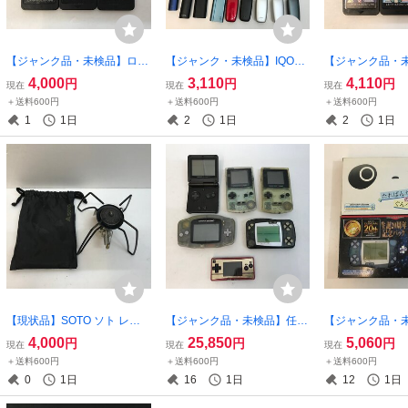
【ジャンク品・未検品】ロム
【ジャンク・未検品】IQOS
【ジャンク品・
のみ ニンテンドースイッ
LIL glo ploom CSVK 電
のみ ニンテン
4,000
3,110
4,110
円
円
円
現在
現在
現在
チ ソフト 6本セット ～ポ
子タバコまとめ 動作未確認
チ ソフト 6本
＋送料600円
＋送料600円
＋送料600円
ケモン 不思議のダンジョ
35点、他小物 【家電-77
ルダの伝説 夢
1
1日
2
1日
2
1日
ン 他【ゲーム-596】
1】
【ゲーム-595】
【現状品】SOTO ソト レギ
【ジャンク品・未検品】任天
【ジャンク品・
ュレーターストーブ モノト
堂 GBA×1、GBASP×1、G
ダイ ワンダー
4,000
25,850
5,060
円
円
円
現在
現在
現在
ーン ST-310MT 【家電-76
Bカラー×2、GBミクロ×1、
セット、たれぱん
＋送料600円
＋送料600円
＋送料600円
1】
ワンダースワン×1 【ゲー
AM ２０th 【
0
1日
16
1日
12
1日
ム-588】
5】