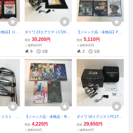
未検品】ロム
ダイワ 23エアリティLT2000
【ジャンク品・未検品】PS5
ドースイッ
S-P 【釣-563】
ソフト 6本セット ～プ
30,200
5,110
円
円
現在
現在
セット ～ド
ロ野球スピリッツ、ライズオ
＋送料600円
＋送料600円
I 他【ゲー
ブローニン 他【ゲーム-58
6
1日
2
1日
2】
トリスト A
【ジャンク品・未検品・年齢
ダイワ 18イグジストFCLT25
アン6本セッ
確認必須】ニンテンドースイ
00S-C【釣-564】
4,220
29,650
円
円
現在
現在
2】
ッチ ソフト 5本セット ～
＋送料600円
＋送料600円
無双OROCHI3 他【ゲーム-