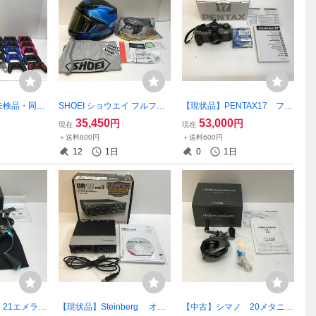
未検品・同梱
SHOEI ショウエイ フルフェ
【現状品】PENTAX17 フィ
 PS5コント
イスヘルメット Z-8 SHEEN
ルムコンパクトカメラ RIC
35,450
53,000
円
円
現在
現在
S4コントロ
TC-2 ブルー×ブラック Lサ
OH 2024年発売 【家電-
＋送料800円
＋送料600円
他周辺おまと
イズ 【家電-775】
766】
12
1日
0
1日
】
21エメラル
【現状品】Steinberg オー
【中古】シマノ 20メタニウ