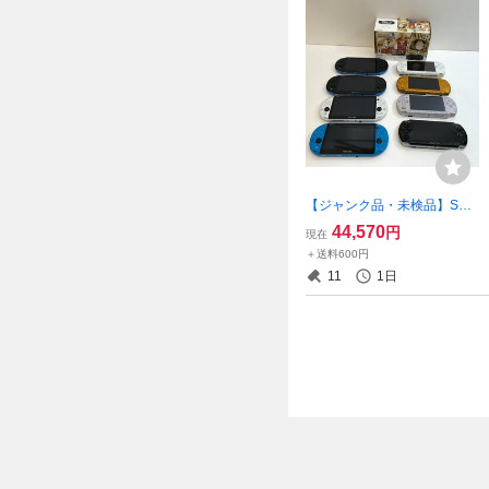
【ジャンク品・未検品】SON
Y PSP/Vita本体 PSP‐300
44,570
円
現在
0×4、1000×1、PSVita PC
＋送料600円
H-2000×4 計9台 本体の
11
1日
み 【ゲーム-586】