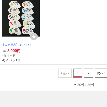
【未使用品】B.C.GOLF アイ
アン用ヘッドカバー 10個セ
3,000
円
現在
ット【ゴルフ-509】
＋送料600円
0
1日
前へ
1
2
次へ
1
〜
50
件 /
56
件