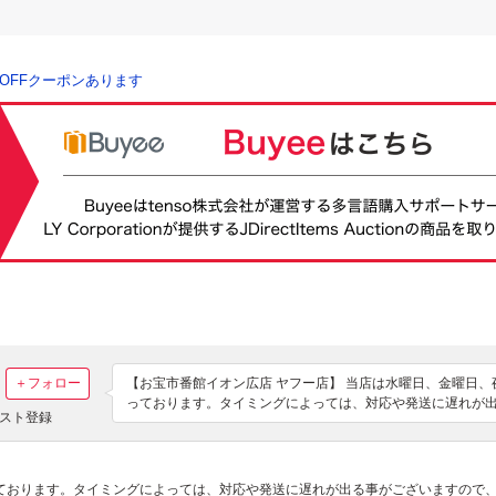
％OFFクーポンあります
＋フォロー
【お宝市番館イオン広店 ヤフー店】 当店は水曜日、金曜日
っております。タイミングによっては、対応や発送に遅れが
スト登録
で、予めご了承下さい。出品商品は基本的に店頭にて買取し
はＣＤ、ＤＶＤ、ゲーム、おもちゃ、各種カード、古本など
おります。 広島にお越しの際には、是非お立ち寄りください
っております。タイミングによっては、対応や発送に遅れが出る事がございますので