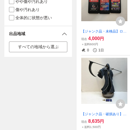
やや傷や汚れあり
傷や汚れあり
全体的に状態が悪い
【ジャンク品・未検品】ロム
出品地域
のみ ニンテンドースイッ
4,000
円
現在
チ ソフト 6本セット ～マ
＋送料600円
すべての地域から選ぶ
リオパーティ スーパースタ
0
1日
ーズ 他【ゲーム-593】
【ジャンク品・破損あり】
死神デス 悪魔城ドラキュラX
8,635
円
現在
月下の夜想曲 スタチュー Firs
＋送料1,500円
t 4 Figures コナミ【T-346