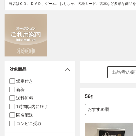
当店はＣＤ、ＤＶＤ、ゲーム、おもちゃ、各種カード、古本など多彩な商品を
対象商品
鑑定付き
新着
56
件
送料無料
1時間以内に終了
おすすめ順
匿名配送
コンビニ受取