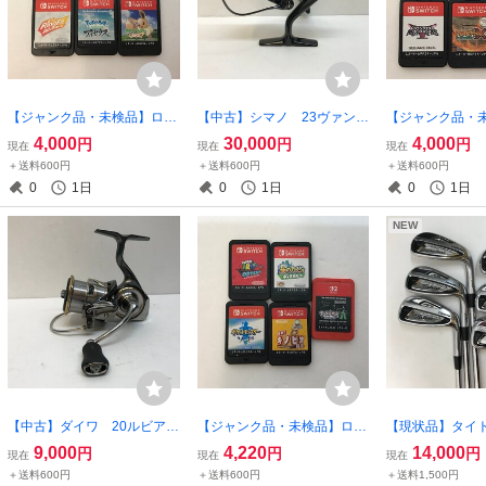
【ジャンク品・未検品】ロム
【中古】シマノ 23ヴァンキ
【ジャンク品・
のみ ニンテンドースイッ
ッシュ4000MHG 045348
のみ ニンテン
4,000
30,000
4,000
円
円
円
現在
現在
現在
チ ソフト 6本セット ～ポ
【釣-572】
チ ソフト 6本
＋送料600円
＋送料600円
＋送料600円
ケットモンスター イーブ
ラゴンクエストX
0
1日
0
1日
0
1日
イ 他【ゲーム-594】
ム-597】
NEW
【中古】ダイワ 20ルビアス
【ジャンク品・未検品】ロム
【現状品】タイ
LT3000S-CXH 00060208
のみ ニンテンドースイッ
P2 714 アイ
9,000
4,220
14,000
円
円
円
現在
現在
現在
【釣-567】
チ ソフト 5本セット ～sw
ト 【ゴルフ-51
＋送料600円
＋送料600円
＋送料1,500円
itch2 ポケモンレジェンズZ