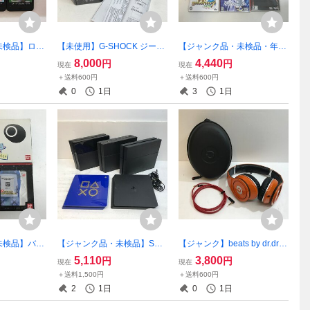
未検品】ロム
【未使用】G-SHOCK ジーシ
【ジャンク品・未検品・年齢
ドースイッ
ョック G-B001MVB-8JR
確認必須】ニンテンドースイ
8,000
4,440
円
円
現在
現在
セット ～ゼ
【アパ-25】
ッチ ソフト 6本セット ～
＋送料600円
＋送料600円
をみる島 他
グランドセフトオート 他
0
1日
3
1日
【ゲーム-590】
未検品】バン
【ジャンク品・未検品】SON
【ジャンク】beats by dr.dre
スワン ２台
Y PS4本体 CUH-1000A×
bpr BEAMS限定カラー B
5,110
3,800
円
円
現在
現在
だ GUND
1、1200A×2、2100A×2 計5
eats Studio ビーツ ドクタ
＋送料1,500円
＋送料600円
ゲーム-58
台 【ゲーム-579】
ードレ 動作確認済み 【家
2
1日
0
1日
電-768】