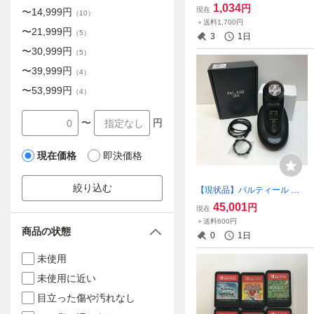
ィックノベル・コレクショ
1,034
円
現在
〜
14,999
円
（
10
）
ン 1～39巻セット 【コミ
＋送料1,700円
ック-016】
〜
21,999
円
（
5
）
3
1日
〜
30,999
円
（
5
）
〜
39,999
円
（
4
）
〜
53,999
円
（
4
）
〜
円
現在価格
即決価格
絞り込む
【現状品】パルティール パ
スリルリュクス オールイン
45,001
円
現在
ワン美顔器 PASURIRE LUX
＋送料600円
S 【家電-774】
商品の状態
0
1日
未使用
未使用に近い
目立った傷や汚れなし