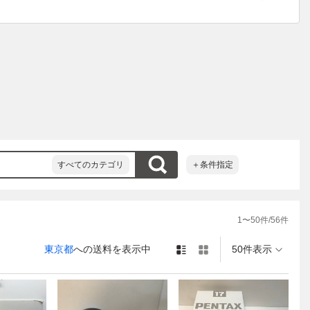
すべてのカテゴリ
＋条件指定
1
〜
50
件/
56
件
東京都
への送料を表示中
50件表示