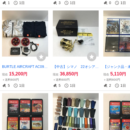
1
1日
3
1日
0
1日
A 他【ゲーム-600】
BURTLE AIRCRAFT AC09 2
【中古】シマノ 22オシアコ
【ジャンク品・未
4V バッテリー ファンユニッ
ンクエスト301HG 04457
ソフト 6本セ
15,200
36,850
5,110
円
円
円
現在
現在
現在
ト AC09-1 空調服セット
【釣-569】
ァイナルファンタ
＋送料600円
＋送料600円
＋送料600円
XL 【家電-773】
モンスターハン
5
1日
5
1日
2
1日
リーズ 他【ゲー