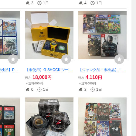
3
1日
4
1日
592】
検品】PS5
【未使用】G-SHOCK ジーシ
【ジャンク品・未検品】ニン
ット ～フ
ョック G-B001MVE-9UJR
テンドースイッチ ソフト
18,000
4,110
円
円
現在
現在
ジー VII、
ジェイソン 海外モデル
5本セット ～あつまれ どう
＋送料600円
＋送料600円
ター ストー
【アパ-24】
ぶつの森 他【ゲーム-584】
0
1日
2
1日
ム-583】