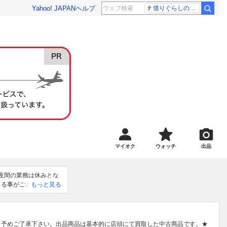
Yahoo! JAPAN
ヘルプ
借りぐらしのアリエッティ 耳をすませば
マイオク
ウォッチ
出品
、夜間の業務は休みとな
出る事がございますの
もっと見る
た中古商品です。★当店
多彩な商品を取り揃えて
。
、予めご了承下さい。出品商品は基本的に店頭にて買取した中古商品です。★