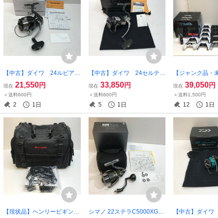
【中古】ダイワ 24ルビアス
【中古】ダイワ 24セルテー
【ジャンク品・
LT4000-XH 00061220
トLT3000-XH 00061180
不可】 SONY
21,550
33,850
39,050
円
円
円
現在
現在
現在
【釣-570】
【釣-566】
ローラー×12、P
＋送料600円
＋送料600円
＋送料1,500円
ーラー×10 
2
1日
5
1日
12
1日
め【ゲーム-589
【現状品】ヘンリービギンズ
シマノ 22ステラC5000XG
【中古】ダイワ 