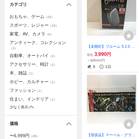
カテゴリ
おもちゃ、ゲーム
（
24
）
スポーツ、レジャー
（
16
）
家電、AV、カメラ
（
6
）
アンティーク、コレクション
【未開封】プルーム S 2.0 ア
（
2
）
イスシルバー PloomS 2.0 I
3,990
円
現在
自動車、オートバイ
（
2
）
CE SILVER 【家電-772】
＋送料600円
アクセサリー、時計
（
2
）
6
1日
本、雑誌
（
1
）
ホビー、カルチャー
（
1
）
ファッション
（
1
）
住まい、インテリア
（
1
）
少なく表示
価格
【現状品】マーベル・グラフ
〜
6,999
円
（
28
）