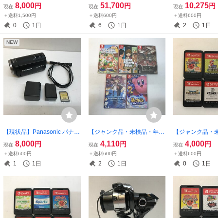
49808 DH-778 シートバッグ
【釣-562】
ダスAIRLT2500
8,000
51,700
10,275
円
円
円
現在
現在
現在
BASIC 2 Lサイズ 37～51L
312 【釣-568
＋送料1,500円
＋送料600円
＋送料600円
【家電-764】
0
1日
6
1日
2
1日
NEW
【現状品】Panasonic パナソ
【ジャンク品・未検品・年齢
【ジャンク品・
ニック HC-V360MS FULL H
確認必須】ニンテンドースイ
のみ ニンテン
8,000
4,110
4,000
円
円
円
現在
現在
現在
D デジタルビデオカメラ 動
ッチ ソフト 5本セット ～
チ ソフト 6本
＋送料600円
＋送料600円
＋送料600円
作確認【家電-776】
星のカービィ スターアライ
ケットモンスタ
1
1日
2
1日
0
1日
ズ 他【ゲーム-591】
ウ 他【ゲーム-5