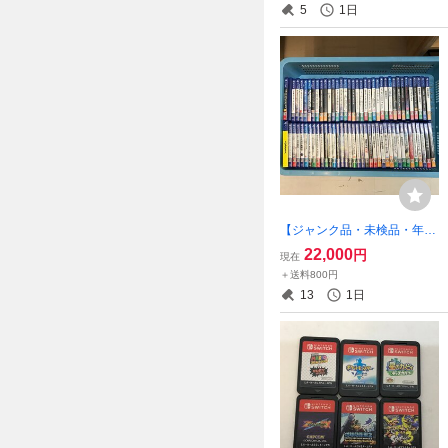
5
1日
1】
【ジャンク品・未検品・年齢
確認必須・同梱不可】PS
22,000
円
現在
４ ソフト ７１本セット
＋送料800円
~グランドセフトオート、他
13
1日
【ゲーム-580】