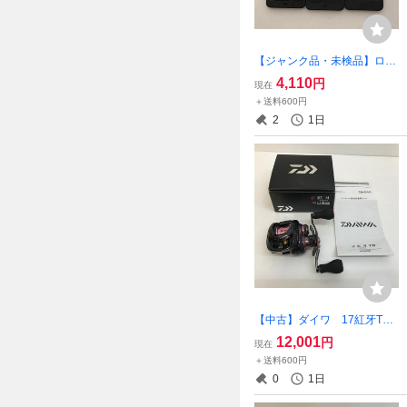
【ジャンク品・未検品】ロム
のみ ニンテンドースイッ
4,110
円
現在
チ ソフト 6本セット ～ス
＋送料600円
プラトゥーン３ 他【ゲー
2
1日
ム-599】
【中古】ダイワ 17紅牙TW
4.9L-RM 00613471【釣-55
12,001
円
現在
3】
＋送料600円
0
1日