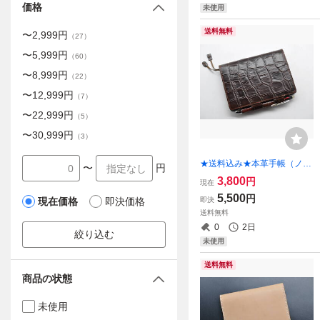
価格
未使用
送料無料
〜
2,999
円
（
27
）
〜
5,999
円
（
60
）
〜
8,999
円
（
22
）
〜
12,999
円
（
7
）
〜
22,999
円
（
5
）
〜
30,999
円
（
3
）
★送料込み★本革手帳（ノー
〜
円
ト）カバー★A6サイズ★オ
3,800
円
現在
イルヌメ（クロコを型押し）
5,500
円
即決
現在価格
即決価格
チョコ★
送料無料
0
2日
絞り込む
未使用
送料無料
商品の状態
未使用