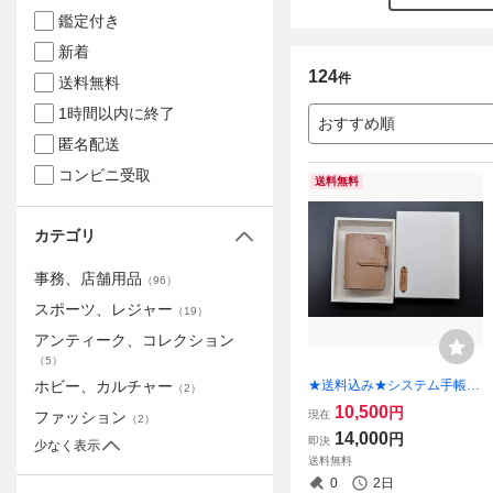
鑑定付き
新着
124
件
送料無料
1時間以内に終了
おすすめ順
匿名配送
コンビニ受取
送料無料
カテゴリ
事務、店舗用品
（
96
）
スポーツ、レジャー
（
19
）
アンティーク、コレクション
（
5
）
★送料込み★システム手帳★
ホビー、カルチャー
（
2
）
ミニ６（ポケット）サイズ★
10,500
円
現在
ファッション
（
2
）
リング内径20ｍｍ★栃木レザ
14,000
円
即決
ー サドルレザー（ナチュラ
少なく表示
送料無料
ル）★
0
2日