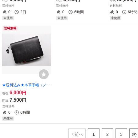
即決
即決
即決
merica ハー
送料無料
送料無料
送料無料
ラウン）特A★
0
2日
0
6時間
0
6時間
未使用
未使用
未使用
送料無料
★送料込み★本革手帳（ノー
ト）カバー★B6サイズ★栃
6,000
円
現在
木レザー ピット本ヌメ（ブ
7,500
円
即決
ラック）★
送料無料
0
6時間
未使用
前へ
1
2
3
次