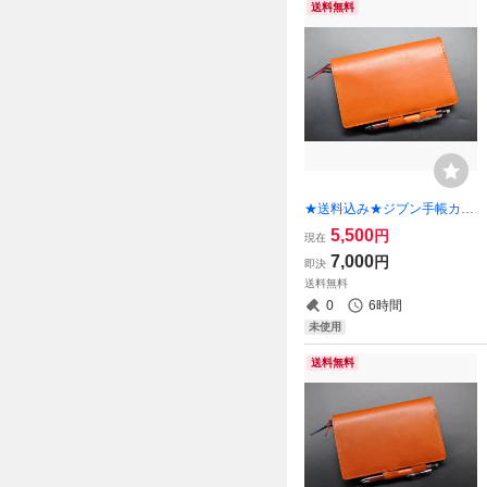
送料無料
★送料込み★ジブン手帳カバ
ー★B6スリムサイズ★Biz mi
5,500
円
現在
niなど★栃木レザー 本ヌメ
7,000
円
即決
（レンガ色）★
送料無料
0
6時間
未使用
送料無料