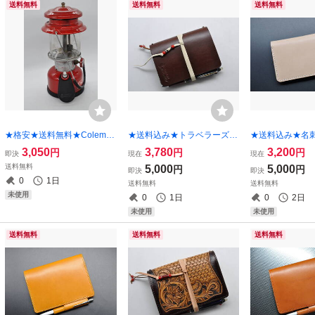
送料無料
送料無料
送料無料
★格安★送料無料★Coleman
★送料込み★トラベラーズノ
★送料込み★名
コールマンガソリンランタ
ートカバー★パスポートサイ
ドケース）★姫
3,050
3,780
3,200
円
円
円
即決
現在
現在
ン、カスタム３点キット★タ
ズ★栃木レザー オイルサド
革（ナチュラル
送料無料
5,000
5,000
円
円
即決
即決
ンク底の直径１３．５ｃｍ★
ル（チョコ）特Ａ★
0
1日
送料無料
送料無料
ヌメ革（ブラック）★
未使用
0
1日
0
2日
未使用
未使用
送料無料
送料無料
送料無料