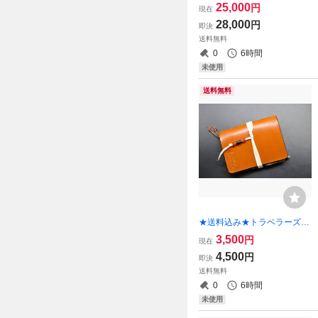
A５サイズ★リング内径２５
25,000
円
現在
ｍｍ★栃木レザー オイルサ
28,000
円
即決
ドル（キャメル）特A★
送料無料
0
6時間
未使用
送料無料
★送料込み★トラベラーズノ
ート革カバー★パスポートサ
3,500
円
現在
イズ★栃木レザー オイルサ
4,500
円
即決
ドル（キャメル）★
送料無料
0
6時間
未使用