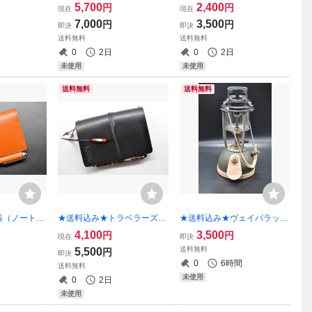
７サイズ★オ
帳カバー★B6スリムサイズ
カバー★A７サイズ★栃木レ
5,700
2,400
円
円
現在
現在
コを型押し）
★栃木レザー 本ヌメ（ネイ
ザー ピット本ヌメワイルド
7,000
3,500
円
円
即決
即決
ビー）特A★
（ナチュラル）★
送料無料
送料無料
0
2日
0
2日
未使用
未使用
送料無料
送料無料
帳（ノート）
★送料込み★トラベラーズノ
★送料込み★ヴェイパラック
ズ★栃木レ
ートカバー★A6サイズ★栃
ス（VAPALUX） ｍ３２０
4,100
3,500
円
円
現在
即決
レンガ色）★
木レザー オイルサドル（ブ
カスタム３点キット（リムガ
送料無料
5,500
円
即決
ラック）★
ード、ベイルカバー、エプロ
0
6時間
送料無料
ン）★栃木ワイルドヌメ★①
未使用
0
2日
未使用