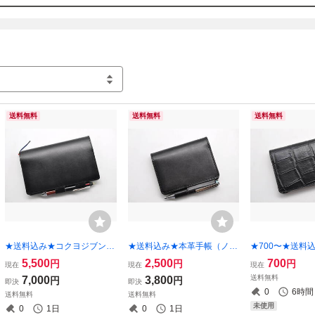
送料無料
送料無料
送料無料
★送料込み★コクヨジブン手
★送料込み★本革手帳（ノー
★700〜★送料
帳カバー★B6スリムサイズ
ト）カバー★A7サイズ★栃
（ノート）カバ
5,500
2,500
700
円
円
円
現在
現在
現在
★栃木レザー 本ヌメ（ブラ
木レザー 本ヌメ（ブラッ
ズ★クロコ型押
送料無料
7,000
3,800
円
円
即決
即決
ック）★
ク）★
ック）★
0
6時間
送料無料
送料無料
未使用
0
1日
0
1日