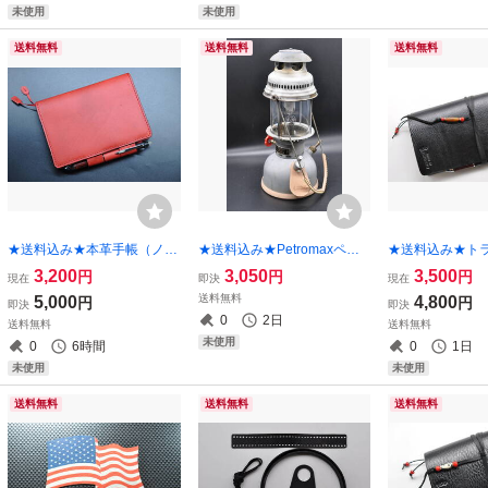
未使用
未使用
送料無料
送料無料
送料無料
★送料込み★本革手帳（ノー
★送料込み★Petromaxペト
★送料込み★ト
ト）カバー★A6サイズ★ほ
ロマックスＨK５００ カス
ートカバー★レ
3,200
3,050
3,500
円
円
円
現在
即決
現在
ぼ日手帳オリジナルなど★ソ
タム３点キット（リムガー
ズ★姫路レザー 
送料無料
5,000
4,800
円
円
即決
即決
フト牛革（アンティークレッ
ド、ベイルカバー、給油口エ
ボ)ブラック★②
0
2日
送料無料
送料無料
ド）★
プロン）★姫路ヌメナチュラ
未使用
0
6時間
0
1日
ル★
未使用
未使用
送料無料
送料無料
送料無料