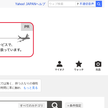
Yahoo! JAPAN
ヘルプ
不適切音声
マイオク
ウォッチ
出品
化では無く、持つ人なりの個性
た時間に革に触れ、安らぎや温
もっと見る
。尚、オーダーメイドも承りま
すべてのカテゴリ
＋条件指定