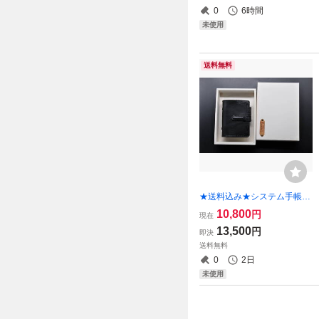
0
6時間
未使用
送料無料
★送料込み★システム手帳★
ミニ６（ポケット）サイズ★
10,800
円
現在
リング内径20ｍｍ★栃木レザ
13,500
円
即決
ー オイルサドル（ブラッ
送料無料
ク）特A★
0
2日
未使用