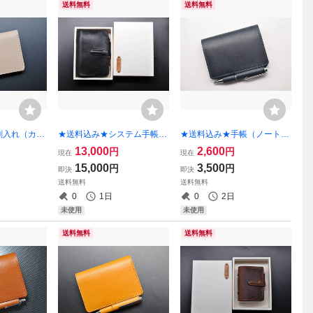
送料無料
送料無料
刺入れ（カー
★送料込み★システム手帳★
★送料込み★手帳（ノート）
路レザーヌメ
バイブルサイズ★リング内径
カバー★A７サイズ★栃木レ
13,000
2,600
円
円
現在
現在
）★
25mm★栃木レザー サドル
ザー ピット本ヌメ（ネイビ
15,000
3,500
円
円
即決
即決
レザー（ブラック）特A★
ー）特A★
送料無料
送料無料
0
1日
0
2日
未使用
未使用
送料無料
送料無料