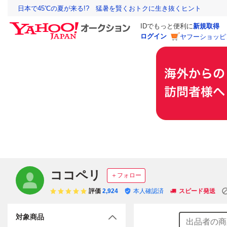
日本で45℃の夏が来る!? 猛暑を賢くおトクに生き抜くヒント
IDでもっと便利に
新規取得
ログイン
ヤフーショッピ
ココペリ
＋フォロー
評価
2,924
本人確認済
スピード発送
対象商品