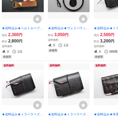
★送料込み★ベルトループキ
★送料込み★ヴェイパラック
★送料込み★ト
ーホルダー★Wickett&Craig
ス（VAPALUX） ｍ３２０
ートカバー★パ
2,300
3,050
2,500
円
円
円
現在
即決
現在
of America ハーネスレザー
カスタム３点キット（リムガ
ズ★ヌメ革（シ
送料無料
2,800
3,200
円
円
即決
即決
★
ード、ベイルカバー、エプロ
★③
0
1日
送料無料
送料無料
ン）★ヌメ革（黒）★
未使用
0
1日
0
6時間
未使用
未使用
送料無料
送料無料
送料無料
★送料込み★トラベラーズノ
★送料込み★トラベラーズノ
★送料込み★本