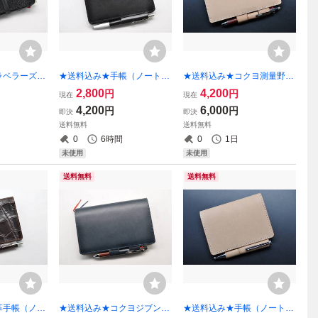
ラベラーズノ
★送料込み★手帳（ノート）
★送料込み★コクヨ測量野
スポートサイ
カバー★Ｂ７サイズ★栃木レ
帳 本革カバー★栃木レザ
2,800
4,200
円
円
現在
現在
ボ）ブラック
ザー 本ヌメ（ブラック）特
ー ワイルドヌメ（ナチュラ
4,200
6,000
円
円
即決
即決
A★②
ル）★
送料無料
送料無料
0
6時間
0
1日
未使用
未使用
送料無料
送料無料
革手帳（ノー
★送料込み★コクヨジブン手
★送料込み★手帳（ノート）