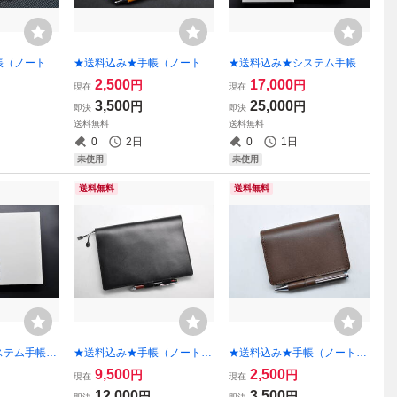
帳（ノート）
★送料込み★手帳（ノート）
★送料込み★システム手帳★
イズ★栃木レ
カバー★A７サイズ★栃木レ
ミニ６（ポケット）サイズ★
2,500
17,000
円
円
現在
現在
レンガ色）★
ザー ピット本ヌメ（キャメ
リング内径20ｍｍ★Wicket &
3,500
25,000
円
円
即決
即決
ル）★
Craig of America ハーネス
送料無料
送料無料
レザー（ブラウン）★
0
2日
0
1日
未使用
未使用
送料無料
送料無料
ステム手帳★
★送料込み★手帳（ノート）
★送料込み★手帳（ノート）
★リング内径
カバー★正規B5サイズ★栃
カバー★A7サイズ★栃木レ
9,500
2,500
円
円
現在
現在
 Creig of A
木レザー 本ヌメ革（ブラッ
ザー 本ヌメ（チョコ）特A
12,000
3,500
円
円