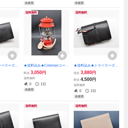
未使用
未使用
送料無料
送料無料
ラベラーズノ
★送料込み★Colemanコール
★送料込み★トラベラーズノ
ギュラーサイ
マンガソリンランタン、カス
ートカバー★パスポートサイ
3,050
3,880
円
円
即決
現在
ヌメ革(シ
タム３点キット★タンク底の
ズ★栃木レザー オイルサド
送料無料
4,500
円
即決
直径13.5ｃｍ★姫路本ヌメ
ル（ブラック）特Ａ★
0
1日
送料無料
（ナチュラル）★
未使用
0
2日
未使用
送料無料
送料無料