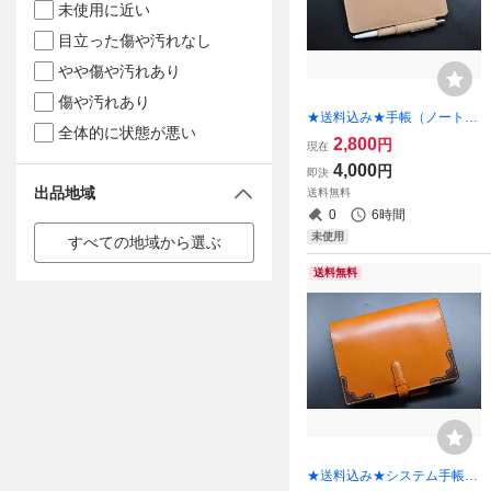
未使用に近い
目立った傷や汚れなし
やや傷や汚れあり
傷や汚れあり
★送料込み★手帳（ノート）
全体的に状態が悪い
カバー★Ｂ７サイズ★栃木レ
2,800
円
現在
ザー ワイルドヌメ（ナチュ
4,000
円
即決
ラル）★
出品地域
送料無料
0
6時間
未使用
すべての地域から選ぶ
送料無料
★送料込み★システム手帳★