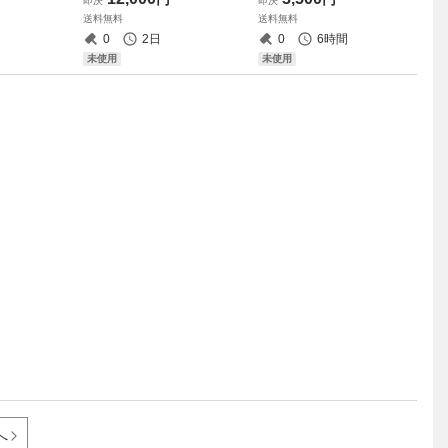
即決
即決
ネスレザー（ブ
ク）特A★
★②
送料無料
送料無料
0
2日
0
6時間
未使用
未使用
へ