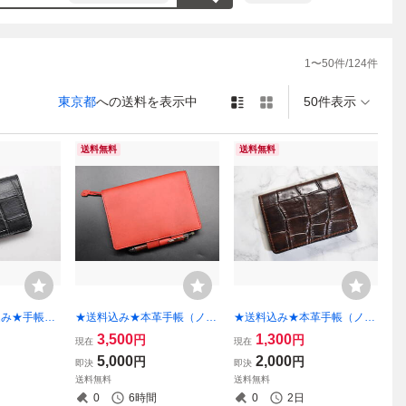
1
〜
50
件/
124
件
東京都
への送料を表示中
50件表示
送料無料
送料無料
込み★手帳
★送料込み★本革手帳（ノー
★送料込み★本革手帳（ノー
ー★A７サイ
ト）カバー★B6サイズ★ソ
ト）カバー★A７サイズ★ヌ
3,500
1,300
円
円
現在
現在
し牛革（ブラ
フト牛革（アンティークレッ
メ革クロコ型押し（チョコ）
5,000
2,000
円
円
即決
即決
ド）
★
送料無料
送料無料
0
6時間
0
2日