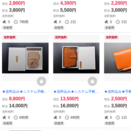
ートカバー★パスポートサイ
ートカバー★A6サイズ★栃
ト）カバー★Ｂ
2,800
4,300
2,200
円
円
円
現在
現在
現在
ズ★ヌメ革（シボ）ブラック
木レザー オイルサドル（ブ
イルヌメ（クロ
3,800
5,500
3,000
円
円
円
即決
即決
即決
★②
ラック）特A★
チョコ★
送料無料
送料無料
送料無料
0
7時間
0
2日
0
2日
未使用
未使用
未使用
送料無料
送料無料
送料無料
★送料込み★システム手帳★
★送料込み★システム手帳★
★送料込み★手
ミニ６（ポケット）サイズ★
バイブルサイズ★リング内径
カバー★A7サイ
8,800
13,500
2,500
円
円
円
現在
現在
現在
シェリダンスタイルカービン
25mm★栃木レザー サドル
ザー 本ヌメ（
14,000
16,000
3,500
円
円
円
即決
即決
即決
グ★リング内径20ｍｍ★栃木
レザー（キャメル）特A★
送料無料
送料無料
送料無料
レザー ピット本ヌメ★
0
6時間
0
6時間
0
1日
未使用
未使用
未使用