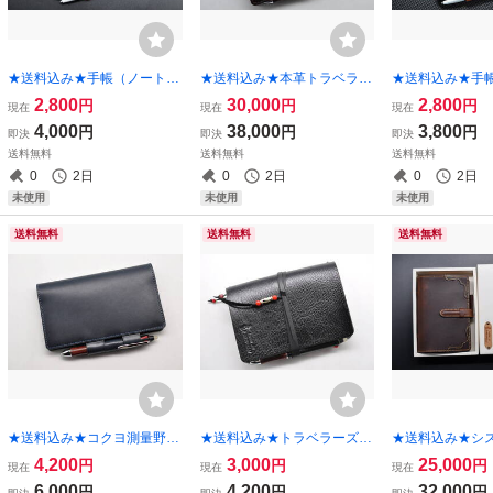
★送料込み★手帳（ノート）
★送料込み★本革トラベラー
★送料込み★手
カバー★Ｂ７サイズ★栃木レ
ズノートカバー★A6サイズ
カバー★Ｂ７サ
2,800
30,000
2,800
円
円
円
現在
現在
現在
ザー 本ヌメ（キャメル）特
★シェリダンスタイルカービ
ザー 本ヌメ（
4,000
38,000
3,800
円
円
円
即決
即決
即決
A★
ング★
送料無料
送料無料
送料無料
0
2日
0
2日
0
2日
未使用
未使用
未使用
送料無料
送料無料
送料無料
★送料込み★コクヨ測量野
★送料込み★トラベラーズノ
★送料込み★シ
帳 革カバー★栃木レザー
ートカバー★A6サイズ★ヌ
バイブルサイズ
4,200
3,000
25,000
円
円
円
現在
現在
現在
ピット本ヌメ（ネイビー）★
メ革（シボ）ブラック★②
25mm★Wickett &
6,000
4,200
32,000
円
円
円