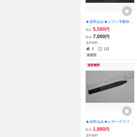
★送料込み★ジブン手帳Biz
mini用カバー★Ｂ６スリムサ
5,500
円
現在
イズ★栃木レザー ピット本
7,000
円
即決
ヌメ（レンガ色）★
送料無料
0
1日
未使用
送料無料
★送料込み★レザークラフト
道具 ヘラ★黒檀★①★
1,980
円
即決
送料無料