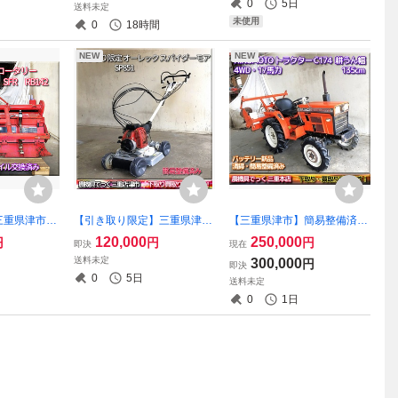
0
5日
送料未定
46F 同型
O逆転など
輪付き
未使用
0
18時間
NEW
NEW
三重県津市
【引き取り限定】三重県津市
【三重県津市】簡易整備済み
タリー SFR
白山 オーレック 草刈機 ス
日の本 トラクター C174 バ
120,000
250,000
円
円
円
即決
現在
交換済み 耕
パイダーモア SP851 共立 ロ
ッテリー新品 17馬力 4WD ヒ
送料未定
300,000
円
即決
ータリモーア 斜面刈り 平面
ノモト HINOMOTO
0
5日
送料未定
法面
0
1日