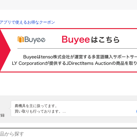
アプリで使えるお得なクーポン
農機具を主に扱ってます。

買い取りも行っております。

登録
現物確認、ご質問等お気軽にご連絡下さい。

ご来店の際は、当方不定休の為、必ず電話で確認後お越しください。

三重県津市白山町川口2200

（JR名松線 伊勢川口駅 西約300ｍ）
