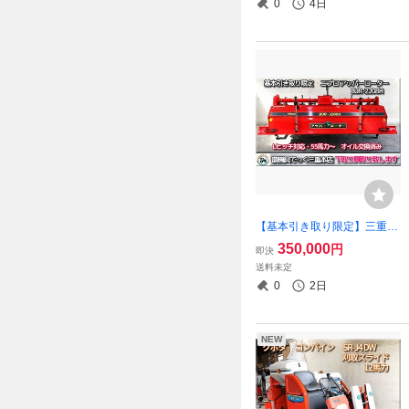
0
4日
【基本引き取り限定】三重県
津市白山 ニプロ アッパーロ
350,000
円
即決
ーター BUR-2208H Lヒッチ
送料未定
対応 オイル交換済み 55馬力
0
2日
以上
NEW