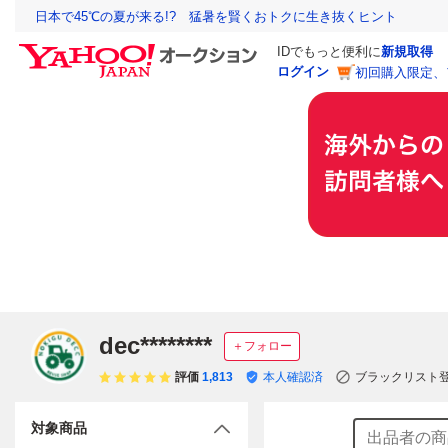
日本で45℃の夏が来る!? 猛暑を賢くおトクに生き抜くヒント
IDでもっと便利に
新規取得
ログイン
初回購入限定、
dec********
＋フォロー
評価
1,813
本人確認済
ブラックリスト
対象商品