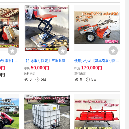
NEW
重県津市】簡
【引き取り限定】三重県津市
使用少なめ【基本引取り限
タ コンバイ
白山 トラスコ中山 テーブ
定】三重県津市 簡易整備済
0
50,000
170,000
円
円
円
即決
即決
MW2 4条刈り
ルリフト HDL15-406W 電源
み クボタ ディーゼル 耕運機
送料未定
送料未定
0
円
三相200V 最大荷重150kg
K1-85 8.5馬力
0
5日
0
5日
NEW