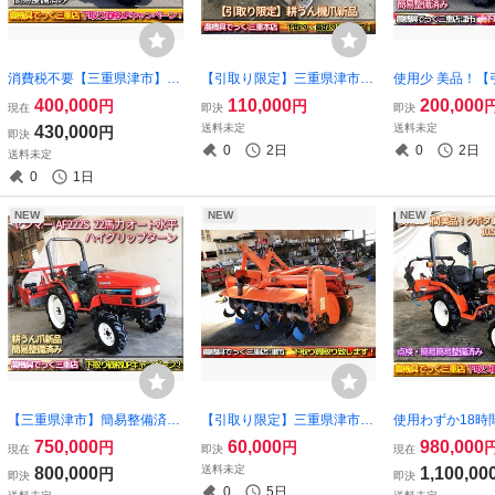
消費税不要【三重県津市】簡
【引取り限定】三重県津市
使用少 美品！【
易整備済み クボタ トラクタ
クボタ ロータリー S900 爪新
定】三重県津市 
400,000
110,000
200,000
円
円
現在
即決
即決
ー ASTE A-13 モンロー水平
品 トラクター B5000 より取
理機 YK650MR
送料未定
送料未定
430,000
円
即決
PTO逆転 13馬力
り外し
マット 耕うん幅5
0
2日
0
2日
送料未定
ート 6.3馬力
0
1日
NEW
NEW
NEW
【三重県津市】簡易整備済み
【引取り限定】三重県津市白
使用わずか18時
ヤンマー トラクター AF222S
山 クボタ ロータリー RL135
【三重県津市】
750,000
60,000
980,000
円
円
現在
即決
現在
自動水平 ハイグリップター
2 鋤柄農機 汎用平高畦マルチ
クボタ トラクター 
送料未定
800,000
1,100,00
円
即決
即決
ン 22馬力 爪新品
PHM-V-15 畝 成形
0.5馬力 4WD 
0
5日