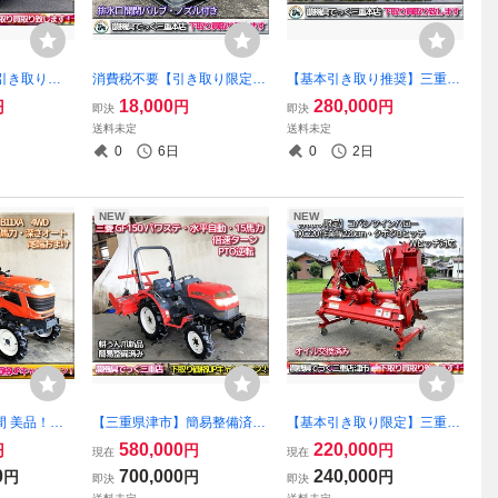
引き取り限
消費税不要【引き取り限定】
【基本引き取り推奨】三重県
ヤンマー 管
三重県津市 SCHUTZ 1000L
津市白山 ニプロ ロータリ
18,000
280,000
円
円
円
即決
即決
-ZL うね立て
タンク 排水開閉バルブ ノズ
ー SX1810-S オイル交換済み
送料未定
送料未定
50mm iスタ
ル付き 貯水タンク ローリー
Sヒッチ 30～50馬力対応
0
6日
0
2日
タンク
NEW
NEW
間 美品！
【三重県津市】簡易整備済み
【基本引き取り限定】三重県
簡易整備済み
三菱 トラクター GF150 パワ
津市 消費税不要 コバシ ツイ
580,000
220,000
円
円
円
現在
現在
JB11XA 1
ステ 倍速ターン PTO逆転な
ンハロー TXC220 オイル交
0
700,000
240,000
円
円
円
即決
即決
深さオート PT
ど 耕うん爪新品
換済み 代かき 220cm Ｂヒッ