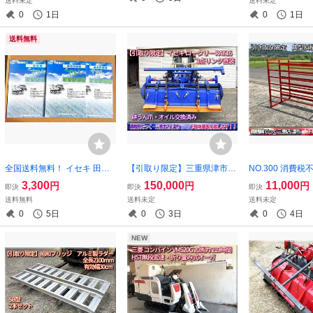
送料未定
送料未定
O逆転
0
1日
0
1日
送料無料
全国送料無料！ イセキ 田植
【引取り限定】三重県津市
NO.300 消費
機 PPZ4 本体・施肥機・Zロ
イセキ ロータリー RAT16 爪
り限定】三重県
3,300
150,000
11,000
円
円
円
即決
即決
即決
ータ 取扱説明書 各1冊
新品 オイル交換済み
積コンテナ 苗コン
送料無料
送料未定
送料未定
苗ラック 苗箱 田
0
5日
0
3日
0
4日
納
NEW