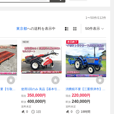
1
〜
50
件/
112
件
東京都
への送料を表示中
50件表示
NEW
本日終了
税不要【引取り
使用1回のみ 美品【基本引取
消費税不要【三重県津市】簡
 カサハラ
り限定】三重県津市 簡易整
易整備済み イセキ トラクタ
350,000
220,000
円
円
現在
現在
ダー CBG型
備済み 三菱 耕うん機 MR750
ー TU1700 2WD 17馬力
400,000
240,000
円
円
即決
即決
 最大積載100
A セルスタート 7.2馬力 ヤン
送料未定
送料未定
.4m 1トン 1ト
マー YA80 同型？ 耕運機
0
1日
0
18時間