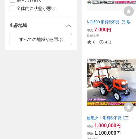
全体的に状態が悪い
NO.600 消費税不要【引取り
出品地域
限定】三重県津市 鉄製 ラダ
7,000
円
即決
ー 長さ1.8m 2本セット 180c
送料未定
m 1800mm スチール ブリッ
すべての地域から選ぶ
0
4日
ジ 足場 歩み板
NEW
使用少 ！消費税不要【三重
県津市】簡易整備済み クボ
1,000,000
円
現在
タ トラクター JB16-BSMAG
1,100,000
円
即決
126時間 パワステ 16.5馬力