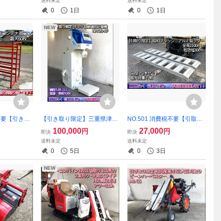
送料未定
送料未定
チ Ｗヒッチ対応 KOBASHI
0
1日
0
1日
NEW
税不要【引き取
【引き取り限定】三重県津市
NO.501 消費税不要【引取り
津市 角型斜
白山 サタケ 選別計量機 NPA
限定】三重県津市 昭和ブリ
100,000
27,000
円
円
即決
即決
テナ 60枚
20 AF 選別網1.85（L) 電源単
ッジ アルミブリッジ SB 全長
送料未定
送料未定
植え 搬送 収
相100V
2100mm 有効幅 30cm 積載
0
5日
0
3日
荷重不明 ラダー 2.1ｍ 210c
m
NEW