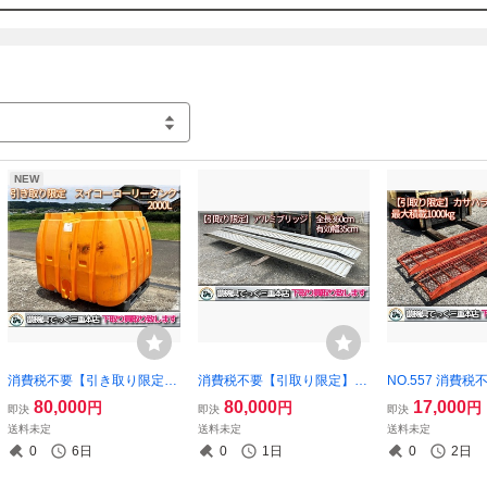
（株）ケイエムハート

　農機具　でっく

　担当/丸山

090-4255-6604
NEW
消費税不要【引き取り限定】
消費税不要【引取り限定】三
NO.557 消費
三重県津市 スイコー スーパ
重県津市 詳細不明 アルミブ
限定】三重県津市
80,000
80,000
17,000
円
円
円
即決
即決
即決
ー ローリータンク SLT-2000
リッジ 全長 360cm 有効幅 3
鉄製 ブリッジ ラ
送料未定
送料未定
送料未定
？ 2000L 水タンク
5cm 爪タイプ 長さ 3600mm
240cm 幅36cm
0
6日
0
1日
0
2日
3.6ｍ ラダー 歩み板 足場
0kg 2400mm 2
ン