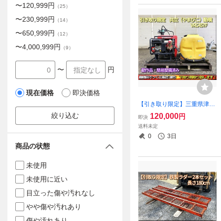
〜
120,999
円
（
25
）
〜
230,999
円
（
14
）
〜
650,999
円
（
12
）
〜
4,000,999
円
（
9
）
〜
円
現在価格
即決価格
【引き取り限定】三重県津市
共立 やまびこ 動噴 VRC457
絞り込む
120,000
円
即決
F リモコン欠品
送料未定
0
3日
商品の状態
未使用
未使用に近い
目立った傷や汚れなし
やや傷や汚れあり
傷や汚れあり