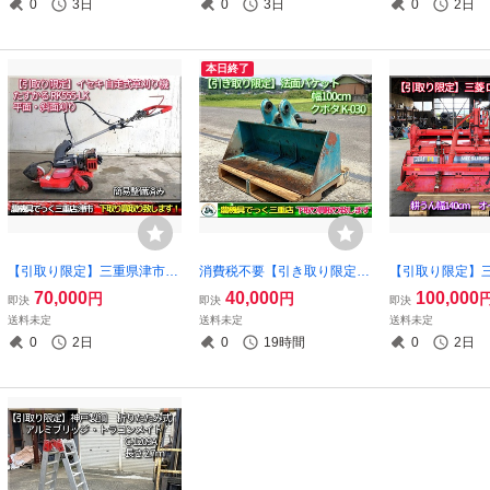
0
3日
0
3日
0
2日
効幅30cm 1.8ｍ 180cm ラダ
イングモア WM7
ー
本日終了
【引取り限定】三重県津市
消費税不要【引き取り限定】
【引取り限定】
簡易整備済み イセキ 自走式
三重県津市 法面バケット ク
クボタ 三菱 ロー
70,000
40,000
100,000
円
円
即決
即決
即決
草刈機 たすかる RK555 LK
ボタ K-030 より外し 平バケ
RB142 オイル
送料未定
送料未定
送料未定
平面 斜面 法面
ット バックホー 3トンクラス
うん幅140cm
0
2日
0
19時間
0
2日