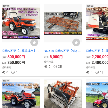
NEW
NEW
消費税不要【三重県津市】簡
NO.580 消費税不要【引き取
消費税不要【三
易整備済み クボタ トラクタ
り限定】三重県津市 鉄製 ラ
易整備済み クボ
800,000
6,000
2,200,00
円
円
現在
即決
現在
ー GL201 パワステ モンロー
ダー 長さ 180cm 2本セット
ン ER467 SD4
送料未定
850,000
2,400,00
円
即決
即決
21馬力 PTO逆転 倍速ターン
有効幅24cm スチール 1.8ｍ
67馬力 4PC
0
2日
送料未定
送料未定
耕うん爪新品
1800ｍｍ ブリッジ 足場
0
1日
0
1日
NEW