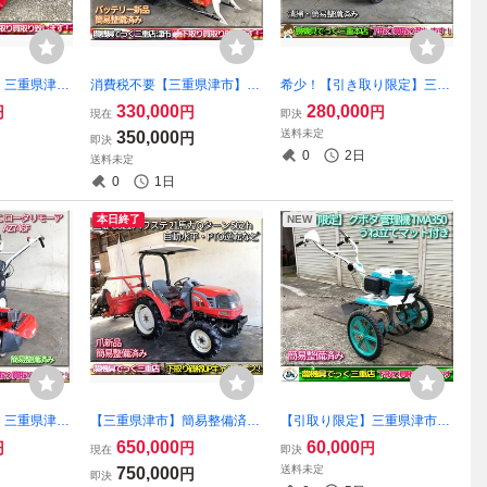
】三重県津市
消費税不要【三重県津市】簡
希少！【引き取り限定】三重
ー RZ120
易整備済み ヤンマー コンバ
県津市 簡易整備済み 和同産
330,000
280,000
円
円
円
現在
即決
み 2点リンク
イン Ee211 袋取り バッテリ
業 ワドー ビーンハーベスタ
送料未定
350,000
円
即決
ー新品 刈取スライド HST無
― M1-GS 小豆 大豆 刈取り
0
2日
送料未定
段変速 10.5馬力
バインダ―
0
1日
本日終了
NEW
】三重県津市
【三重県津市】簡易整備済み
【引取り限定】三重県津市
！ 簡易整
三菱 トラクター GS21 キャ
簡易整備済み クボタ 管理機
650,000
60,000
円
円
円
現在
即決
 ロータリモ
ノピー付き 爪新品 パワステ
ニューミディ TMA350 TMA3
送料未定
750,000
円
即決
オーレック ウ
21馬力 Qターン 自動水平 PT
00 うね立てマット 移動用車