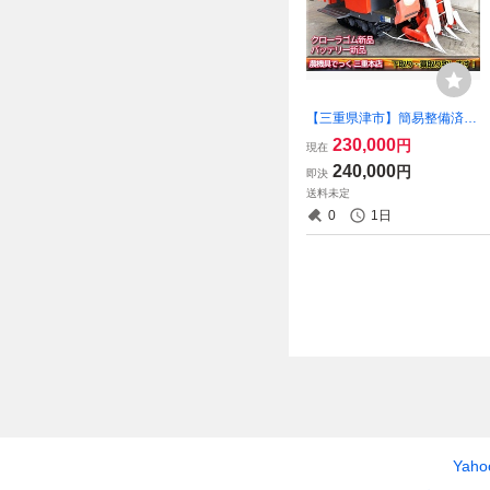
【三重県津市】簡易整備済み
クボタ 袋取り コンバイン SR
230,000
円
現在
-J4 DW ゴムクローラ新品 バ
240,000
円
即決
ッテリー新品 アワー179時間
送料未定
12馬力 刈取スライド
0
1日
Yah