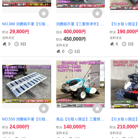
NO.388 消費税不要【引取り
消費税不要【三重県津市】簡
【引き取り限定
限定】三重県津市 昭和ブリ
易整備済み 三菱 2条刈り コ
ヤンマー ロータリ
29,800
400,000
190,000
円
円
即決
現在
即決
ッジ アルミブリッジ SB 全長
ンバイン VMS20 G HST無段
S オイル交換済
送料未定
送料未定
450,000
円
即決
2100mm 積載荷重1500kg/組
変速 20馬力 折り畳み式オー
0
3日
0
2日
送料未定
ラダー 2.1ｍ 210cm
ガ 219時間
0
1日
NO.550 消費税不要【引取り
美品【引取り限定】三重県津
【引き取り限定
限定】三重県津市 アルミス
市 簡易整備済み クボタ 管理
使用少なめ 美品
24,000
140,000
210,000
円
円
即決
即決
即決
アルミブリッジ 2本セット A
機 TRS60 うね立てマット付
備済み やまびこ
送料未定
送料未定
送料未定
BS型 1800mm 0.5トン/組 有
き 6.2馬力 正転 逆転
ーア AZ746F 