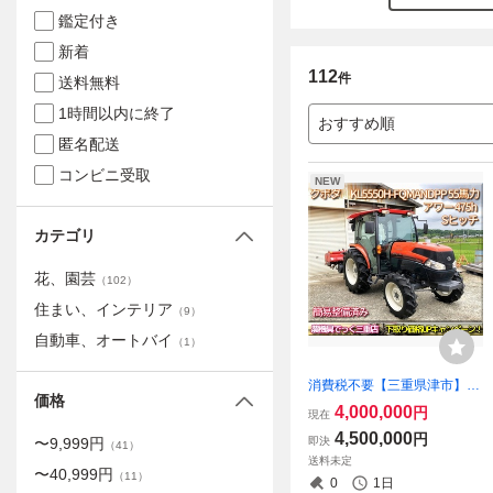
鑑定付き
新着
112
件
送料無料
1時間以内に終了
おすすめ順
匿名配送
コンビニ受取
NEW
カテゴリ
花、園芸
（
102
）
住まい、インテリア
（
9
）
自動車、オートバイ
（
1
）
消費税不要【三重県津市】
価格
クボタ トラクター KL5550 H
4,000,000
円
現在
-FQMANDPP 55馬力 ハイス
4,500,000
円
即決
〜
9,999
円
ピード Uシフト エアコン CD
（
41
）
送料未定
デッキ Sヒッチ
〜
40,999
円
（
11
）
0
1日