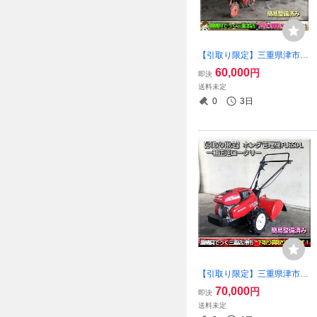
【引取り限定】三重県津市
三菱 畝間 管理機 MM500S ハ
60,000
円
即決
ンドル反転 5.0馬力 うね間 耕
送料未定
うん 土あげ 除草 カルチ （M
0
3日
M501S）
【引取り限定】三重県津市
簡易整備済み ホンダ 管理機
70,000
円
即決
FU650 -L 一軸正逆ロータリ
送料未定
ー 5馬力 耕運機 耕うん