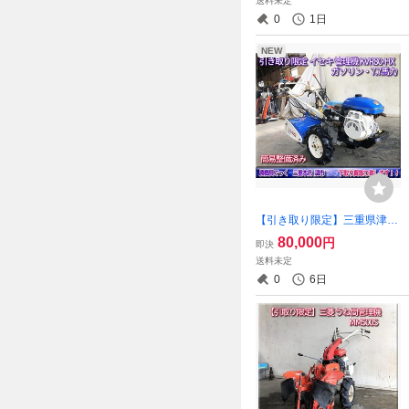
送料未定
モンロー水平 PTO逆転など
0
1日
NEW
【引き取り限定】三重県津市
簡易整備済み イセキ 管理機
80,000
円
即決
耕運機 KVR80-HX 耕うん機
送料未定
8馬力 ガソリンエンジン
0
6日