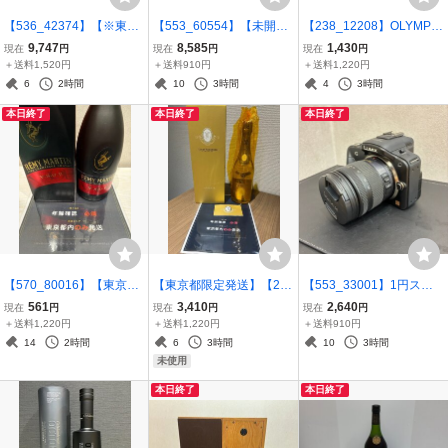
【536_42374】【※東京
【553_60554】【未開
【238_12208】OLYMPU
都内限定発送※】Finest O
封】1円スタート～ TIFFA
S OM-1 フィルムカメラ
9,747
8,585
1,430
現在
円
現在
円
現在
円
ld Vintage Cognac F.O.V.
NY&Co. オールドパルフ
動作未確認 現状品
＋送料1,520円
＋送料910円
＋送料1,220円
700ml 40% ブランデー コ
ァム 50ml 香水 NATURAL
6
2時間
10
3時間
4
3時間
ニャック 【未開栓古酒】
SPRAY VAPORISATEUR
本日終了
本日終了
本日終了
100サイズ
ティファニー 趣味
【570_80016】【東京都
【東京都限定発送】【231
【553_33001】1円スタ
限定発送商品】未開栓 RE
_95584】ルイ ロデレール
ート～ ※動作未確認 LUM
561
3,410
2,640
現在
円
現在
円
現在
円
MY MARTIN レミーマル
クリスタル シャンパン 20
IX DMC-G3 ミラーレス一
＋送料1,220円
＋送料1,220円
＋送料910円
タン V.S.O.P ブランデー
15年 750ml LOUIS ROED
眼カメラ パナソニック G
14
2時間
6
3時間
10
3時間
コニャック 700ml 40% ラ
ERER
VARIO 14-45㎜ / F3.5-5.6
未使用
ベルキズあり 箱あり
レンズ付き
本日終了
本日終了