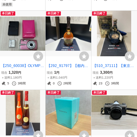
ヤ 電池式 光学機器 レトロ
未使用
(通電未確認)
本日終了
本日終了
本日終了
【250_60038】OLYMPU
【292_91797】【都内限
【510_37111】【東京都
S μ1020 コンパクトデジ
定発送】CHATELAIN V.S.
限定発送商品】古酒 約1
1,320
1
3,300
現在
円
現在
円
現在
円
タルカメラ 付属品付き 動
O.P ブランデー 720ml 4
306g ロイヤルサルー
＋送料1,180円
＋送料1,040円
＋送料1,220円
作未確認 60
0％ キリンシーグラム
ト 青 700ml 40度
5
3時間
0
2時間
23
3時間
未開栓 現状品
本日終了
本日終了
本日終了