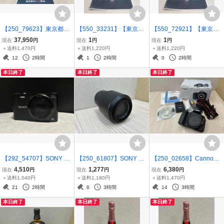
【250_79623】東京都内
【550_33231】【東京都
【550_72921】【東京都
限定発送 サントリー シン
内の方のみ落札可】未開
内の方のみ落札可】未開
37,950
1
1
現在
円
現在
円
現在
円
グルモルトウイスキー 山
栓 モエ・エ・シャンドン
栓 モエ・エ・シャンドン
＋送料1,470円
＋送料1,220円
＋送料1,220円
崎 LIMITED EDITION 201
ロゼ・アンぺリアル ハー
ロゼ・アンぺリアル ハー
12
2時間
1
2時間
0
2時間
6 現状品 80
フボトル 果実酒 375ml 1
フボトル 果実酒 375ml 1
本日終了
本日終了
本日終了
2.5%
2.5% 傷や汚れあり
【292_54707】SONY ソ
【250_61807】SONY 望
【250_02658】Cannon
ニー Cyber-shot DSC-WX
遠ズームレンズ E 55-210
EOS 60D ボディのみ デジ
4,510
1,277
6,380
現在
円
現在
円
現在
円
300 コンパクト デジタル
mm F4.5-6.3 OSS 動作未
タル一眼レフカメラ 使用
＋送料1,040円
＋送料1,180円
＋送料1,470円
カメラ ■バッテリー付 動
確認 60
説明書付き 付属品あり 動
21
2時間
6
3時間
14
3時間
作未確認
作未確認 現状品 80
本日終了
本日終了
本日終了