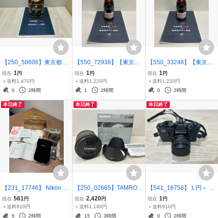
【250_58606】東京都限
【550_72938】【東京都
【550_33248】【東京都
定発送 バランタイン 12年
内の方のみ落札可】未開
内の方のみ落札可】未開
1
1
1
現在
円
現在
円
現在
円
ゴールドシール スペシャ
栓 モエ・エ・シャンドン
栓 モエ・エ・シャンドン
＋送料1,470円
＋送料1,220円
＋送料1,220円
ル リザーブ スコッチウイ
ロゼ・アンぺリアル ハー
ロゼ・アンぺリアル ハー
0
2時間
1
2時間
0
2時間
スキー 現状品 80
フボトル 果実酒 375ml 1
フボトル 果実酒 375ml 1
本日終了
本日終了
本日終了
2.5%
2.5%
【231_17746】 Nikon ニ
【250_02665】TAMRON
【541_16756】１円～ 一
コン Lite Touch Zoom 140
タムロン SP AF 17-50mm
眼レフ フィルムカメラ M
561
2,420
1
現在
円
現在
円
現在
円
ED AF フィルムカメラ 未
F2.8 XR Di Ⅱ VC B005E
amiya ZE QUARTZ Mami
＋送料910円
＋送料1,180円
＋送料910円
使用
動作未確認 現状品 60
ya-sekor E50mm f2 マミ
6
2時間
15
3時間
0
2時間