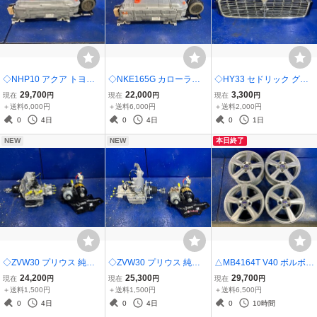
◇NHP10 アクア トヨタ
◇NKE165G カローラフ
◇HY33 セドリック グロ
純正 ハイブリッドバッテ
ィールダー トヨタ純正 ハ
リア 日産純正 フロントグ
29,700
22,000
3,300
現在
円
現在
円
現在
円
リー HVバッテリー HVB
イブリッドバッテリー HV
リル ラジエターグリル メ
＋送料6,000円
＋送料6,000円
＋送料2,000円
コア リビルト G9280-520
バッテリー コア リビルト
ッキグリル 62310-4P100
0
4日
0
4日
0
1日
60 スキャン未テスト ジャ
G9280-52031 スキャン未
NEW
NEW
本日終了
ンク
テスト ジャンク
◇ZVW30 プリウス 純正
◇ZVW30 プリウス 純正
△MB4164T V40 ボルボ
ブレーキブースター ABS
ブレーキブースター ABS
純正 アルミホイール 16イ
24,200
25,300
29,700
現在
円
現在
円
現在
円
ブレーキアクチュエータ
ブレーキアクチュエータ
ンチ 7J +50 PCD108 5穴
＋送料1,500円
＋送料1,500円
＋送料6,500円
ー ポンプセット RA 4721
ー ポンプセット SC 4721
4本セット
0
4日
0
4日
0
10時間
0-47330/47070-47050 ジ
0-47410/47070-12010 ジ