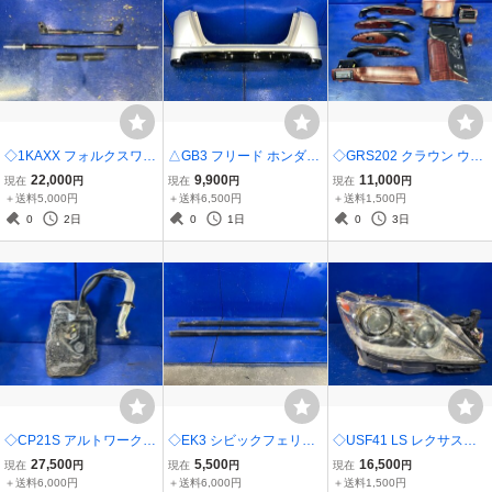
◇1KAXX フォルクスワー
△GB3 フリード ホンダ純
◇GRS202 クラウン ウッ
ゲン ゴルフ5 COX ボディ
正 リアバンパー MUGEN
ドパネル 木目調 インテリ
22,000
9,900
11,000
現在
円
現在
円
現在
円
ーダンパー ヤマハ パフォ
無限 リアバンパースポイ
アパネル インパネ 内装 ト
＋送料5,000円
＋送料6,500円
＋送料1,500円
ーマンスダンパー 前後セ
ラー 71501-SYY-Z000 84
リム
0
2日
0
1日
0
3日
ット 補強 ブレース
111-XLKB-0000 NH704M
◇CP21S アルトワークス
◇EK3 シビックフェリオ
◇USF41 LS レクサス純
スズキ純正 燃料タンク ガ
セダン ホンダ純正 サイド
正 ヘッドランプ ヘッドラ
27,500
5,500
16,500
現在
円
現在
円
現在
円
ソリンタンク フューエル
スポイラー サイドスカー
イト 右側 運転席側 HID K
＋送料6,000円
＋送料6,000円
＋送料1,500円