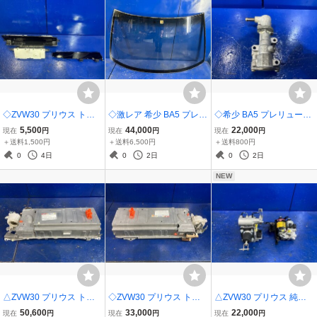
◇ZVW30 プリウス トヨ
◇激レア 希少 BA5 プレリ
◇希少 BA5 プレリュード
タ純正 スピードメーター
ュード Si TCV 後期 ホン
Si TCV 後期 ホンダ純正
5,500
44,000
22,000
現在
円
現在
円
現在
円
速度計 83800-47261-B 7
ダ純正 フロントガラス 前
ファーストアイドルバル
＋送料1,500円
＋送料6,500円
＋送料800円
69861-980 769204-740
ガラス 窓 ウィンドウガラ
ブ ファーストアイドルコ
0
4日
0
2日
0
2日
動作確認済み
ス アサヒ M384
ントロールバルブ ISCV B
NEW
20A
△ZVW30 プリウス トヨ
◇ZVW30 プリウス トヨ
△ZVW30 プリウス 純正
タ純正 ハイブリッドバッ
タ純正 ハイブリッドバッ
ブレーキブースター ABS
50,600
33,000
22,000
現在
円
現在
円
現在
円