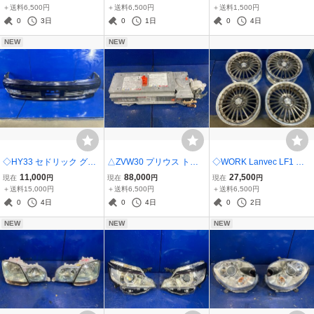
テリー HVバッテリー HV
テリー HVバッテリー HV
ブレーキアクチュエータ
＋送料6,500円
＋送料6,500円
＋送料1,500円
B コア リビルト G9280-7
B コア リビルト G9280-4
ー ポンプセット EB 4721
0
3日
0
1日
0
4日
6011 スキャン未テスト
7080 スキャン未テスト
0-47200 47070-47050 ジ
NEW
NEW
ジャンク
ジャンク
ャンク コア
◇HY33 セドリック グロ
△ZVW30 プリウス トヨ
◇WORK Lanvec LF1 ラ
リア 日産純正 フロントバ
タ純正 ハイブリッドバッ
ンベック 18インチ 7J+53
11,000
88,000
27,500
現在
円
現在
円
現在
円
ンパー
テリー HVバッテリー HV
PCD114.3 5穴 4本セット
＋送料15,000円
＋送料6,500円
＋送料6,500円
B コア リビルト G9510-7
シルビア スカイライン マ
0
4日
0
4日
0
2日
6012 スキャン未テスト
ークⅡ チェイサー RX7 ク
NEW
NEW
NEW
ジャンク
ラウン IS