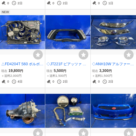
タンク ポンプ付き CN21
ト サイドシルパネル 718
OITO 50-103 点灯確認済
0
2日
0
2日
0
1日
S CL11V F6A
50-S04-00 71800-S04-00
み
NEW
素地
△FD4204T S60 ボルボ
◇JT221F ピアッツァ 純
◇ANH10W アルファード
純正 電動ファン付き 動作
正 メーターフード メータ
社外 メーカー不明 メッキ
19,800
5,500
3,300
現在
円
現在
円
現在
円
確認済み 実働車取り外し
ーカバー トリム 内装 イン
アウターハンドルプロテ
＋送料2,000円
＋送料1,500円
＋送料1,500円
30668629
パネ スイッチ付
クター/アイライン 左右セ
0
4日
0
2日
0
2日
ット