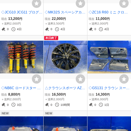
◇JCG10 JCG11 プログレ
◇MK32S スペーシアカス
◇ZC16 R60 ミニ クロス
NC300 後期 トヨタ純正
タム スズキ純正 ヘッドラ
オーバー ミニ純正 ヘッド
13,200
22,000
11,000
現在
円
現在
円
現在
円
ヘッドライト ヘッドラン
イト ヘッドランプ 左右セ
ライト ヘッドランプ 左右
＋送料2,000円
＋送料3,500円
＋送料2,000円
プ 左右セット HID KOITO
ット アイライン付き ZED
セット 動作確認済み 030
0
4日
0
4日
0
4日
51-25 点灯確認済み
ICHIKOH 1872
126767400/0301267673
本日終了
00
◇NB6C ロードスター 純
△クラウンスポーツ AZS
◇GS131 クラウン スーパ
正 BILSTEIN ビルシュタ
H36W トヨタ 純正ホイー
ーセレクト トヨタ純正 ド
8,800
16,500
14,300
現在
円
現在
円
現在
円
イン スポーツショック ダ
ル 21インチ 8.5J オフセ
アパネル トリム 内張り ブ
＋送料2,000円
＋送料2,000円
＋送料6,000円
ウンサス スポーツサス B6
ット35 5穴 PCD114.3 1本
ルー系 1台分
0
3日
0
10時間
0
1日
-ZE
AZSH37W
NEW
NEW