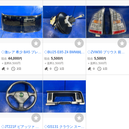
ャンク コア
ャンク コア
◇激レア 希少 BA5 プレリ
◇BU25 E85 Z4 BMW純正
◇ZVW30 プリウス 前期
ュード Si TCV 後期 ホン
ブレーキブースター ブレ
トヨタ純正 テールライト
44,000
5,500
5,500
現在
円
現在
円
現在
円
ダ純正 リアガラス リアウ
ーキマスターシリンダー
テールランプ 左右セット
＋送料6,500円
＋送料1,500円
＋送料1,500円
ィンドウガラス 窓 熱線付
29 6769850 01 AT車用
STANLEY 47-37 LED 点
0
2日
0
1日
0
1日
き 73211-SF1-941
灯確認済み
◇JT221F ピアッツァ い
◇GS131 クラウン スーパ