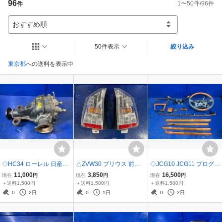
96
1
〜
50
件/
96
件
件
おすすめ順
50件表示
絞り込み
東京都
への送料を表示中
◇HC34 ローレル 日産純
△ZVW30 プリウス 前期
◇JCG10 JCG11 プログレ
正 リアデフ オープンデフ
トヨタ純正 テールライト
ブレビス NC300 後期 ト
11,000
3,850
16,500
現在
円
現在
円
現在
円
ノーマルデフ 47:12 3831
テールランプ 左右セット
ヨタ純正 ステアリング 内
＋送料1,500円
＋送料1,500円
＋送料1,500円
1 20E40
STANLEY 47-37 LED 点
装パネル トリムパネル イ
0
2日
0
1日
0
2日
灯確認済み
ンパネ 木目調 ウッドパネ
ル