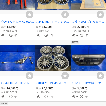
◇DY5W デミオ AutoExe
△MID RMP レーシング 0
◇希少 BA5 プレリュード
オートエクゼ ダウンサス
25F アルミホイール 17イ
後期 ホンダ純正 サンルー
14,300
13,200
27,500
現在
円
現在
円
現在
円
ショックアブソーバー M
ンチ 7J ＋50 5穴 PCD100
フユニット 天井 ルーフト
＋送料2,000円
＋送料3,500円
＋送料15,000円
DY7701 DY3W DC5W ベ
2本セット
リム サンルーフレール サ
0
3日
0
4日
0
2日
リーサ
ンルーフモーター
NEW
◇GXE10 SXE10 アルテ
◇BREYTON MAGIC ブレ
◇1Z06 i3 BMW純正 エア
ッツァ トヨタ純正オプシ
イトン マジック アルミホ
コン操作パネル エアコン
14,300
22,000
5,500
現在
円
現在
円
現在
円
ョン コーナーポール サイ
イール 18インチ 8.5J+13
スイッチ 9335255-01
＋送料1,500円
＋送料6,500円
＋送料1,500円
ドポール スイッチ付き 動
5穴 PCD120 4本セット E
0
3日
0
3日
0
4日
作確認済み
85 E46 E92
NEW