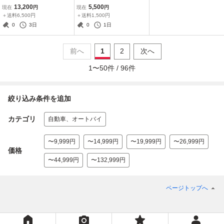
すゞ純正 ステアリング ハ
ーセレクト トヨタ純正 メ
13,200
5,500
現在
円
現在
円
ンドル MOMO モモステ
ーターフード メーターカ
＋送料6,500円
＋送料1,500円
バー インパネ トリム 554
0
3日
0
1日
04-30640
前へ
1
2
次へ
1
〜
50
件 /
96
件
絞り込み条件を追加
カテゴリ
自動車、オートバイ
〜9,999円
〜14,999円
〜19,999円
〜26,999円
価格
〜44,999円
〜132,999円
ページトップへ