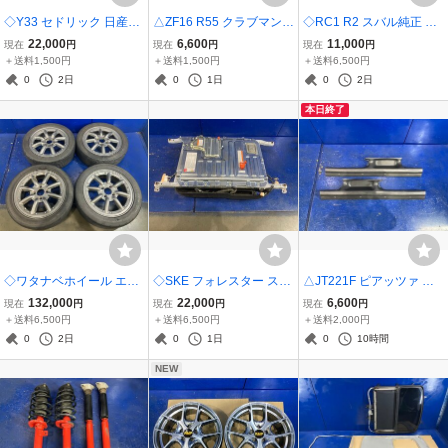
◇Y33 セドリック 日産純
△ZF16 R55 クラブマン
◇RC1 R2 スバル純正 フ
正 リアデフ オープンデフ
ミニ純正 スピードメータ
ロントバンパー 社外 メー
22,000
6,600
11,000
現在
円
現在
円
現在
円
デファレンシャルギア 49:
ー タコメーター 速度計 C
カー不明 フロントリップ
＋送料1,500円
＋送料1,500円
＋送料6,500円
12 38311-43M10 VQ30
Dプレイヤーカバー欠品
スポイラー/フォグランプ
0
2日
0
1日
0
2日
付き 02C
本日終了
◇ワタナベホイール エイ
◇SKE フォレスター スバ
△JT221F ピアッツァ 純
トスポーク RS8R 15イン
ル純正 ハイブリッドバッ
正 スカッフプレート トリ
132,000
22,000
6,600
現在
円
現在
円
現在
円
チ 5J+45 165/55/R15 75V
テリー HV EV FCVバッテ
ム 内装 インパネ
＋送料6,500円
＋送料6,500円
＋送料2,000円
ナンカン NS2-R 転がしタ
リー HVB コア リビルト
0
2日
0
1日
0
10時間
イヤ付き 4本セット
スキャン未テスト ジャン
NEW
ク