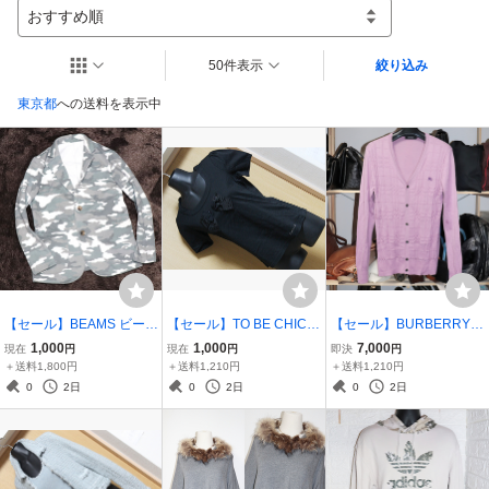
おすすめ順
50件表示
絞り込み
東京都
への送料を表示中
【セール】BEAMS ビーム
【セール】TO BE CHIC
【セール】BURBERRY B
ス カモフラ柄 セットアッ
トゥービーシック キュー
LACKLABEL ブラックレ
1,000
1,000
7,000
現在
円
現在
円
即決
円
プ カジュアルルームウェ
トモデル♪ BIGリボンデザ
ーベル チェック模様 ロゴ
＋送料1,800円
＋送料1,210円
＋送料1,210円
ア 裏起毛 ボア ストレッチ
イン ロゴストーン 半袖 T
付き 春色 カーディガン メ
0
2日
0
2日
0
2日
ゴムのウエスト
シャツ インナー 女性 婦人
ンズ
ブラック 黒