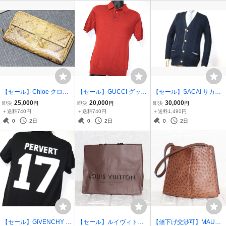
ンズ 男性
性 紳士
ズ 男性
【セール】Chloe クロエ
【セール】GUCCI グッチ
【セール】SACAI サカイ
激レアドリューモデル♪ セ
高級モデル♪☆美品☆カシ
お洒落デザイン♪☆美良品
25,000
20,000
30,000
即決
円
即決
円
即決
円
ンター パイソンレザー 蛇
ミヤ シルクMIX パンチン
☆金革ボタン ケーブルニ
＋送料740円
＋送料740円
＋送料1,490円
革 小銭入れ付き ジッピー
グライン 襟付き ポロシャ
ット Wポケット セーター
0
2日
0
2日
0
2日
ウォレット 長財布 女性 婦
ツ 半袖 インナー メンズ
カーディガン アウター メ
人用 1365
男性 紳士
ンズ 男性
【セール】GIVENCHY ジ
【セール】ルイヴィトン
【値下げ交渉可】MAURO