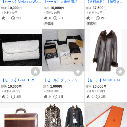
【セール】Vivienne West
【セール】☆未使用品☆
【送料無料】【値引き
wood ヴィヴィアン お洒
クロコレザー 鰐革 マルチ
可】廃盤 未使用 BVLGAR
10,000
10,000
37,500
即決
円
現在
円
即決
円
落オーブ♪☆美品☆収納◎
ポケット 小銭入れ付き パ
I ブルガリ オ パフメ オー
＋送料740円
＋送料230円
＋送料740円
小銭入れ ラウンドジップ
ッチワーク ラウンドジッ
テルージュ EAU PARFUM
0
2日
0
2日
0
2日
ジッピーウォレット 黒 男
プ ギャランティカード付
EE AU THE ROUGE 100
未使用
未使用
女兼用
き 黒
ml
【セール】GRACE グレ
【セール】ブランド☆美
【セール】MONCADA モ
ース お洒落デザイン♪☆美
品☆複数セット 大量 保存
ンカーダ Wファーモデル♪
10,000
1,000
20,000
即決
円
現在
円
即決
円
品☆カービング レザー 彫
袋
ラム ムートン レザー 羊革
＋送料1,490円
＋送料1,490円
＋送料1,800円
刻 革 ポケット付き クラッ
FOX フォックス 毛皮 襟
0
2日
0
2日
0
2日
チバッグ 手持ち鞄 女性 婦
袖 パッチワーク コート ア
人
ウター 女性