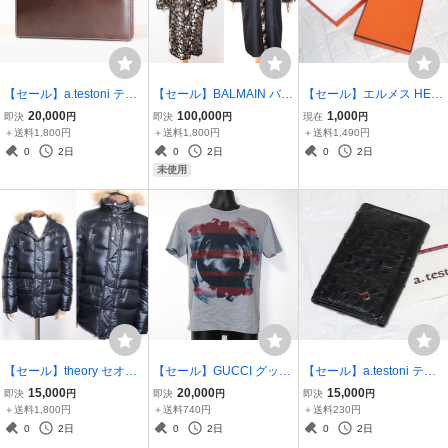
【セール】a.testoni テス
【セール】BALMAIN バル
【セール】エルメス HER
トーニ お洒落デザイン♪☆
マン タグ付き 未使用品 ロ
MES☆美品☆ 小物 装飾品
20,000
100,000
1,000
即決
円
即決
円
現在
円
良品☆ レザー 革 鍵付き
シアンリス ロリス ロシア
保存箱 ケース
＋送料1,800円
＋送料1,800円
＋送料1,490円
アタッシュケース 書類バ
リス シルク 100% リバー
0
2日
0
2日
0
2日
ッグ 仕事鞄 メンズ 男性
シブル ロング コート アウ
未使用
紳士
ター 女性
【セール】theory セオリ
【セール】GUCCI グッチ
【セール】a.testoni テス
ー レアなメンズモデル♪☆
お洒落デザイン♪☆美品☆
トーニ エキゾチックライ
15,000
20,000
15,000
即決
円
即決
円
即決
円
美良品☆脱着可能 ラクー
国内正規タグ付き GG ロ
ン♪☆極美品☆オーストリ
＋送料1,800円
＋送料740円
＋送料230円
ンファー 毛皮 フード付き
ゴ マルチペイント 半袖 T
ッチレザー 駝鳥革 6連 キ
0
2日
0
2日
0
2日
ダウンコート アウター メ
シャツ インナー メンズ 男
ーケース 黒 ブラック メン