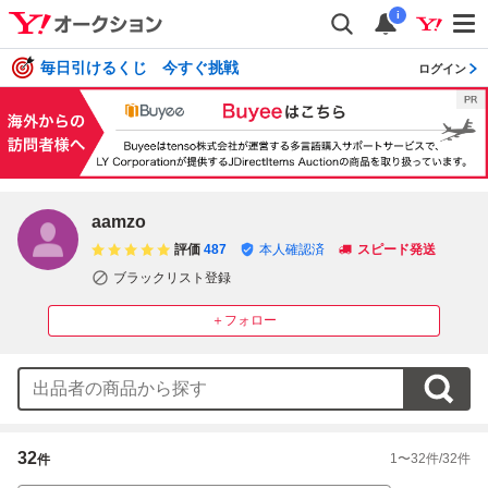
i
毎日引けるくじ 今すぐ挑戦
ログイン
aamzo
評価
487
本人確認済
スピード発送
ブラックリスト登録
＋フォロー
32
1
〜
32
件/
32
件
件