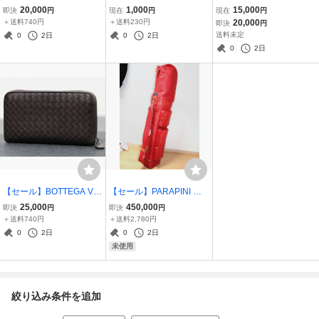
バンシィ 人気モデル♪☆極
LOUIS VUITTON ☆美品
GOVERNA マウロゴヴェ
20,000
1,000
15,000
即決
円
現在
円
現在
円
美品☆PERVERT 17 ナン
☆紙素材 手提げ 保存袋
ルナ ☆美良品☆オースト
＋送料740円
＋送料230円
20,000
即決
円
バリング Tシャツ 半袖 イ
リッチレザー 駝鳥革 ピア
送料未定
0
2日
0
2日
ンナー 黒 ブラック メンズ
ッシング加工 ショルダー
0
2日
男性 紳士
バッグ 肩掛け鞄
【セール】BOTTEGA VE
【セール】PARAPINI パ
NETA ボッテガ 人気モデ
ラピニ 激レアモデル♪ 定
25,000
450,000
即決
円
即決
円
ル♪ イントレ レザー メン
価270万 オーストリッチ
＋送料740円
＋送料2,780円
ズ ラウンドジップ ウォレ
レザー 駝鳥革 ゴルフ キャ
0
2日
0
2日
ット 長財布 男女兼用 ユニ
ディバッグ スポーツ 男女
未使用
セックス
兼用
絞り込み条件を追加