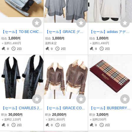
【セール】TO BE CHIC
【セール】GRACE グレ
【セール】adidas アディ
トゥービーシック 可愛い
ース お洒落デザイン♪☆良
ダス オリジナル GD5955
1,000
1,000
1,000
現在
円
現在
円
現在
円
デザイン☆ 編み込み アン
好☆ 脱着可能 ラクーン フ
フード付き パーカー メン
＋送料1,490円
送料未定
＋送料1,490円
サンブル モヘヤIN セット
ァー 毛皮 ポケット フード
ズ
0
2日
0
2日
0
2日
ジャケット ノースリーブ
付き ポンチョ アウター 女
女性 婦人用
性 婦人
【セール】CHARLES JO
【セール】GRACE CONT
【セール】BURBERRY
URDAN シャルルジョル
INENTAL グレース コンチ
バーバリー ☆未使用品☆
30,000
20,000
3,000
即決
円
即決
円
即決
円
ダン☆美良品☆ 表革 ムー
ネンタル レア☆良品☆ ラ
チェック 手帳カバー セッ
＋送料2,120円
＋送料1,800円
＋送料230円
トン ラム 羊革 マキシ丈
ム ムートン レザー 羊革
ト しおり付き 文具
0
2日
0
2日
0
2日
超ロングコート アウター
Wベルト ブルゾン ジャケ