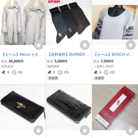
送料無料
ブラック 女性 婦人
ット 女性 婦人
【セール】theory セオリ
【送料無料】BURBERRY
【セール】BOSCH ボッ
ー カーリー ムートン ラム
バーバリー セット品♪☆未
シュ お洒落デザイン♪☆未
45,000
5,000
7,500
即決
円
即決
円
即決
円
レザー 羊革 Wジップ ネッ
使用品☆無地 ロゴ 3足 25
使用☆ タグ付き フリンジ
送料未定
送料無料
＋送料1,490円
クベルトデザイン ロング
-26cm 灰 茶 緑 メンズ 男
ボーダー ニット ロング ワ
0
2日
0
2日
0
2日
コート 女性 婦人
性 紳士
ンピース インナー 女性 婦
未使用
未使用
人用