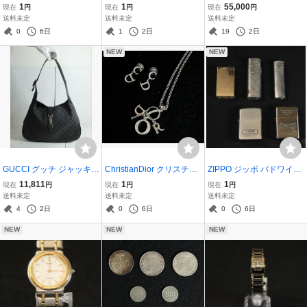
編集 日本切手アルバム
アンプ KENWOOD ケンウ
ィトン ボストンバッグ キ
1
1
55,000
現在
円
現在
円
現在
円
第27巻(2020) 使用切手 5
ッド KA-7090R オーディ
ーポル50 モノグラム キャ
送料未定
送料未定
送料未定
0,838円分 付き 切手アル
オ機器 音響機器
ンバス レザー ブラウン
0
6日
1
2日
19
2日
バム 日本切手アルバム
NEW
NEW
GUCCI グッチ ジャッキー
ChristianDior クリスチャ
ZIPPO ジッポ バドワイザ
GGキャンバス ワンショル
ンディオール ラインスト
ー ヴィンテージ オイルラ
11,811
1
1
現在
円
現在
円
現在
円
ダーバッグ レザー 黒 ショ
ーン ネックレス シルバー
イター 立体ロゴ Maruma
送料未定
送料未定
送料未定
ルダーバッグ
系 イヤリング Dior ロゴ
n IC ガスライター 他 5点
4
2日
0
6日
0
6日
まとめ 喫煙具 ライター
NEW
NEW
NEW