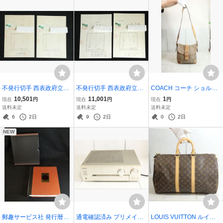
7.8
不発行切手 西表政府立公
不発行切手 西表政府立公
COACH コーチ ショルダ
園マリュウドの滝 証紙使
園マリュウドの滝 証紙使
ーバッグ シグネチャー ブ
10,501
11,001
1
現在
円
現在
円
現在
円
用例 通貨切替証明書 楕円
用例 通貨切替証明書 楕円
ラウン 6377 レザー 斜め
送料未定
送料未定
送料未定
赤色印 琉球政府 2枚セッ
赤色印 琉球政府 2枚セッ
掛け
6
2日
9
2日
0
2日
ト 9
ト .10
NEW
郵趣サービス社 発行暦年
通電確認済み プリメイン
LOUIS VUITTON ルイヴ