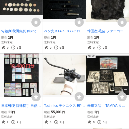
匁銀判 秋田銀判 約76g 白
ペン先 K14 K18 パイロッ
韓国産 毛皮 ファーコート
銅？ 大金運小判 天保小判
ト PILOT WEDGWOOD
リアルファーコート ブラ
1
1
1
現在
円
現在
円
現在
円
レプリカ 他 コレクション
万年筆 4本セット
ック コート 毛皮コート ア
送料未定
送料未定
送料未定
古銭 まとめ 日本 硬貨 貨
ウター
0
6日
0
6日
0
2日
幣 時代物 古銭
NEW
日本郵便 特殊切手 自然と
Technics テクニクス EPA-
未組立品 TAMIYA タミ
の共生 シリーズ1.2.3.4 日
100MK2 ユニバーサルト
ヤ プラモデル 1/24 ミニク
11
55,001
1
現在
円
現在
円
現在
円
本の山岳シリーズ 1.2.3.4.
ーンアーム BORON
ーパー ラリー 「スポーツ
送料未定
送料未定
送料未定
5.6集 ふるさと切手、季節
カーシリーズ No.48」
2
2日
8
2日
0
6日
の花シリーズ1.2.3.4.5.6.