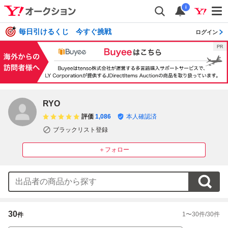
i
毎日引けるくじ 今すぐ挑戦
ログイン
RYO
評価
1,086
本人確認済
ブラックリスト登録
＋フォロー
30
1
〜
30
件/
30
件
件