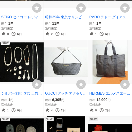
SEIKO セイコー レディー
昭和39年 東京オリンピッ
RADO ラドー ダイアスタ
ス腕時計 7321-0560 エク
ク 記念硬貨 銀貨 1000円
ー 153.0383.3 レディース
1
11
1
現在
円
現在
円
現在
円
セリーヌ 18KTベゼル 腕
銀貨 東京五輪 コレクショ
スクエア 黒文字盤 ゴール
送料未定
送料未定
送料未定
時計 クォーツ
ン 鳳凰 稲穂 100円銀貨 約
ド×ブラック セラミック×
0
6日
2
6日
1
6日
699グラム
チタン クォーツ
NEW
シルバー刻印 含む 天然素
GUCCI グッチ アクセサリ
HERMES エルメスエール
材 他 ネックレス イヤリン
ーポーチ キャンバス デニ
ライン 肩掛けトートバッ
1
6,305
12,000
現在
円
現在
円
現在
円
グ ネックレストップ 工芸
ム GG サブバッグ 黒 ブラ
グGM グレー 保存袋付き
送料未定
送料未定
送料未定
品
ック
1
6日
4
2日
8
2日
NEW
NEW
NEW