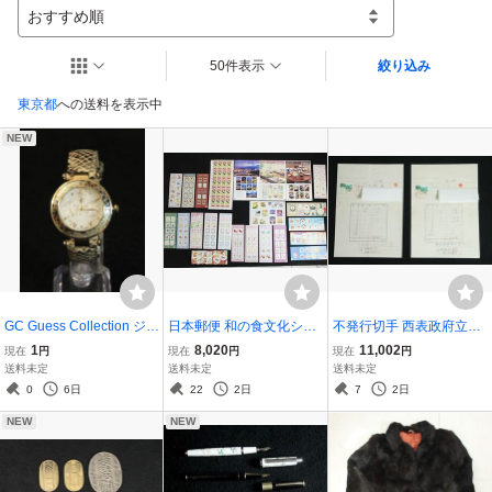
おすすめ順
50件表示
絞り込み
東京都
への送料を表示中
NEW
GC Guess Collection ジー
日本郵便 和の食文化シリ
不発行切手 西表政府立公
シー ゲスコレクション 腕
ーズ1.2.3集 春のグリーテ
園マリュウドの滝 証紙使
1
8,020
11,002
現在
円
現在
円
現在
円
時計 Lady Chic Y09003L
ィング グリーティング切
用例 通貨切替証明書 楕円
送料未定
送料未定
送料未定
1 1/03 クォーツ レディー
手 年賀切手平成29年用 デ
赤色印 琉球政府 2枚セッ
0
6日
22
2日
7
2日
ス ブランド スイス製
ィズニー シール切手 切手
ト
NEW
NEW
まとめ