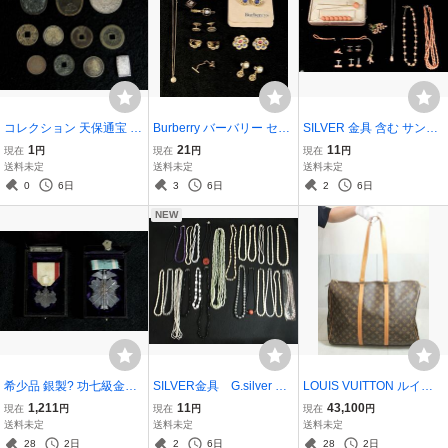
コレクション 天保通宝 龍
Burberry バーバリー セリ
SILVER 金具 含む サンゴ
図一圓硬貨 永楽通宝 古
ーヌ CELINE ChristianDi
珊瑚 コーラル 含む アクセ
1
21
11
現在
円
現在
円
現在
円
銭 絵銭 七福神 背二
or ディオール イヤリング
サリー ネックレス ブロー
送料未定
送料未定
送料未定
十一波 他 日本古銭 古銭
アクセサリー カフス ジバ
チ かんざし
0
6日
3
6日
2
6日
ンシィ ネックレス まとめ
NEW
売り
希少品 銀製? 功七級金鵄
SILVER金具 G.silver 金
LOUIS VUITTON ルイヴ
勲章 大東亜戦争以前 旧日
具 パール 真珠 パールアク
ィトン モノグラム フラネ
1,211
11
43,100
現在
円
現在
円
現在
円
本軍旧日本軍 勲八等白色
セサリー アクセサリー ネ
リー50 バッグ トートバッ
送料未定
送料未定
送料未定
桐葉章 勲章 アンティーク
ックレス 水晶 ネックレス
グ ユニセックス
28
2日
2
6日
28
2日