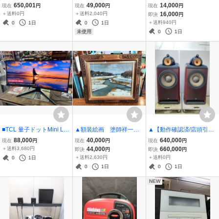
FORD'S BISCUITS ビスケ
ンベ式 インバータ発電機
プロ仕様 HIKARI / 東京理
650,001
49,000
14,000
現在
円
現在
円
現在
円
ットディスプレイキャビ
XYG950i-B 未使用品▲
器 他 6本セット 中古
＋送料0円
＋送料2,040円
16,000
即決
円
ネット 1900年代 アンテ
現状品◆
＋送料940円
0
1日
0
1日
ィーク家具■
0
1日
未使用
■TCL 量子ドットMini LE
▲額装絵画 塗師祥一朗
▲【動作確認済/店頭引取
Dモニター 34インチ 34R
「雪後の川」外箱なし▲
限定品】 B&W (Bowers &
88,000
40,000
640,000
現在
円
現在
円
現在
円
83Q '24年製 元箱付■
Wilkins) Nautilus 801 ス
＋送料3,680円
44,000
660,000
即決
円
即決
円
ピーカーシステムペア パ
＋送料2,630円
＋送料0円
0
1日
ーツ欠品・外装キズ・ツ
0
1日
0
1日
イータ凹み等有
NEW