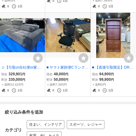
＋送料0円
＋送料7,585円
0
1日
ED（有料自社便もあり）
0
1日
0
1日
■
☆【引取or自社便or家財
■ ヤマト家財便Cランク発
■ 【直接引取限定】DREX
便配送】ボーコンセプト
送 エルゴヒューマン ENJ
EL HERITAGE/ドレクセル
329,901
48,000
94,900
現在
円
現在
円
現在
円
ハンプトン2Pソファ 右肘
OY ハイタイプ オフィス
ヘリテイジ Triune トライ
330,000
50,000
99,900
即決
円
即決
円
即決
円
掛 BoConcept Hampton 2
チェア 中古品 ■
ユン 本棚 リビングボード
＋送料23,425円
＋送料7,585円
＋送料0円
p Sofa 売場並行販売品☆
■
0
1日
0
1日
0
1日
絞り込み条件を追加
住まい、インテリア
スポーツ、レジャー
カテゴリ
家電、AV、カメラ