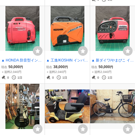
▲ HONDA 防音型インバ
▲ 工進/KOSHIN インバー
▲ 新ダイワ/やまびこ イン
ーター発電機 EU9i entry
ター発電機 GV-9i 定格出
バーター発電機 iEG900M
50,000
38,000
50,000
現在
円
現在
円
現在
円
箱なし 使用感少々▲
力0.9kVA 災害対策 使用感
-Y 箱なし 使用感多少あり
＋送料2,040円
＋送料2,040円
＋送料2,040円
中程度 保管汚れあり▲
▲
0
1日
0
1日
0
1日