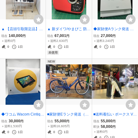
▲ 【店頭引取限定品】BO
▲ 新ダイワ/やまびこ 防音
◆家財便Aランク発送 中
SE ホームシアターシステ
型インバーター発電機 箱
古品 Panasonic パナソニ
140,000
67,001
27,000
現在
円
現在
円
現在
円
ム 4点セット Soundbar 7
なし未使用品 ガソリンエ
ック 食器洗い乾燥機 NP-
＋送料0円
＋送料2,630円
＋送料3,240円
00/Bass Module 700/Surr
ンジン iEG1600M-Y 1.6k
TH4-W 2022年製 食器40
0
1日
0
1日
0
1日
ound Speakers ▲
VA ▲
点 5人分◆
未使用
NEW
◆ワコム Wacom Cintiq D
■家財便Eランク発送（来
■送料着払い ボークス VO
TK-1660 2019年モデル 液
店引取可）サイモト自転
LKS LEGEND OF DARKS
30,000
55,000
55,000
現在
円
現在
円
現在
円
晶ペンタブレット 付属品
車 電動アシストEVA PLU
IDE 仮面ライダー 死神博
＋送料1,530円
＋送料16,605円
58,000
即決
円
完備 使用感少々あり◆
S 226インチ EB10.4FV-B
士 王座の像 元箱なし ガレ
＋送料0円
0
1日
0
1日
266ALR-B 2023年購入■
ージキット完成品■
0
1日