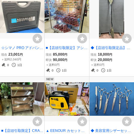
☆シマノ PRO アドバンス
■【店頭引取限定】アシェ
◆【店頭引取限定品】ワ
ドツールボックス PRTL0
ット Ferrari フェラーリコ
ーナー WERNER ダブル
23,001
85,000
18,000
現在
円
現在
円
現在
円
106 使用感少な目美品☆
レクション 1/43スケール
ダイヤモンドパドル ベン
＋送料2,040円
90,000
20,000
即決
円
即決
円
105台セット／バラ売りな
トシャフト 1ピース 19
＋送料0円
＋送料0円
0
1日
し■
3㎝ 使用感有り◆
0
1日
0
1日
NEW
■【店頭引取限定】CRAW
▲ EENOUR カセットボ
◆ 美容室用シザーセット