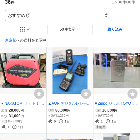
36
1
〜
36
件/
36
件
件
おすすめ順
50件表示
絞り込み
東京都
への送料を表示中
● NAKATOMI ナカトミ イ
▲AOR デジタルレシーバ
■ Zippo ジッポ TOYOTA 7
ンバーター発電機 EIVG-
ー AR-DV10 ハンディ受
0スープラ1999年 No.012
28,000
80,000
20,000
現在
円
現在
円
現在
円
1600D 極美品 1600VA ●
信機 簡易クリーニング・
5/限定1000個 未使用品 ■
31,000
＋送料1,230円
＋送料720円
即決
円
電源チェック済▲
＋送料2,630円
0
1日
1
1日
1
1日
未使用