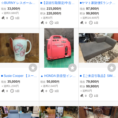
☆BURNY レスポールタ
■【店頭引取限定/中古動
■ヤマト家財便Eランク発
イプエレキギター RLC-6
作確認済み】SUZUKI ス
送（来店引取可） Panaso
33,000
215,000
97,900
現在
円
現在
円
現在
円
0【動作確認動画あり】
ズキ セニアカー ET4DB 2
nic 電動アシスト自転車 2
＋送料3,680円
220,000
99,900
即決
円
即決
円
キズ汚れ・パーツくすみ
023年12月発売/2024年購
025年購入 26インチ ビビ
＋送料0円
＋送料16,605円
0
1日
有☆
入車 ■
DX BE-FD633■
0
1日
0
1日
■ Susie Cooper 【スージ
▲ HONDA 防音型インバ
■【ご来店引取品】SIMM
ークーパー】Tigerlily タ
ーター発電機 EU9i entry
ONS シモンズ Rettu レテ
35,000
50,000
79,900
現在
円
現在
円
現在
円
イガーリリー コーヒーポ
箱なし 使用感ごく僅か▲
ュ ポケットコイル肩肘ソ
＋送料1,230円
＋送料2,040円
99,900
即決
円
ット ケストレルシェイプ
ファ デイベッド グレー
＋送料0円
0
1日
0
1日
シリーズ■
（地方発送はご相談下さ
0
1日
い）■