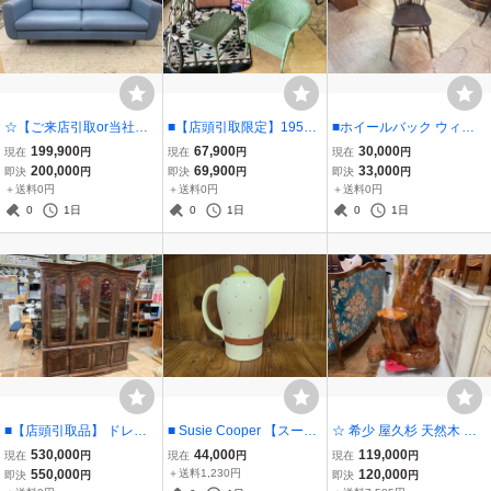
☆【ご来店引取or当社有
■【店頭引取限定】1950
■ホイールバック ウィン
料配送限定】エコーネス
年代紙ラベル付 当時もの
ザーチェア アンティーク
199,900
67,900
30,000
現在
円
現在
円
現在
円
EKORNES ほぼ未使用 ス
LLOYD LOOM／ロイドル
エルム材チェア 来店引取
200,000
69,900
33,000
即決
円
即決
円
即決
円
トレスレス 2Pワイドソフ
ームルーム チェア＋オッ
or家財便Bランク■
＋送料0円
＋送料0円
＋送料0円
ァ 受注品 ジョイ パテック
トマンセット ヴィンテー
0
1日
0
1日
0
1日
売場並行販売 ☆
ジ品■
■【店頭引取品】 ドレク
■ Susie Cooper 【スージ
☆ 希少 屋久杉 天然木 オ
セルヘリテイジ DREXEL
ークーパー】Tyrol チロル
ブジェ【店頭引取か家財
530,000
44,000
119,000
現在
円
現在
円
現在
円
HERITAGE フランチェス
コーヒーポット ケストレ
便発送】☆
550,000
＋送料1,230円
120,000
即決
円
即決
円
カ 4枚扉キャビネット US
ルシェイプシリーズ■