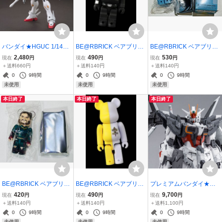
バンダイ★HGUC 1/144
BE@RBRICK ベアブリッ
BE@RBRICK ベアブリッ
クロスボーン・ガンダム
ク シリーズ51 ★ヒーロ
ク シリーズ51★BASIC 【
2,480
490
530
現在
円
現在
円
現在
円
Ｘ1★未組み立て
ー G.I.JOE
K 】
＋送料660円
＋送料140円
＋送料140円
0
9時間
0
9時間
0
9時間
未使用
未使用
未使用
本日終了
本日終了
本日終了
BE@RBRICK ベアブリッ
BE@RBRICK ベアブリッ
プレミアムバンダイ★Ｍ
ク シリーズ49★HERO T
ク シリーズ51 ★FLAG
Ｇ 1/100 ガンダムエクス
420
490
9,700
現在
円
現在
円
現在
円
HE BOYS
インパルス「ガンダムビ
＋送料140円
＋送料140円
＋送料1,100円
ルドダイバーズ Genius H
0
9時間
0
9時間
0
9時間
ead Line」未組み立て品
未使用
未使用
未使用