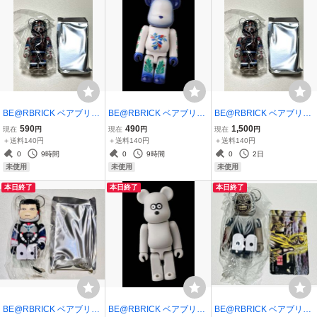
BE@RBRICK ベアブリッ
BE@RBRICK ベアブリッ
BE@RBRICK ベアブリッ
ク series 52 BRZRKR 裏
ク シリーズ51 ★パターン
ク series 52 BRZRKR キ
590
490
1,500
現在
円
現在
円
現在
円
PATTERN
アヌリーブス裏
＋送料140円
＋送料140円
＋送料140円
0
9時間
0
9時間
0
2日
未使用
未使用
未使用
本日終了
本日終了
本日終了
BE@RBRICK ベアブリッ
BE@RBRICK ベアブリッ
BE@RBRICK ベアブリッ