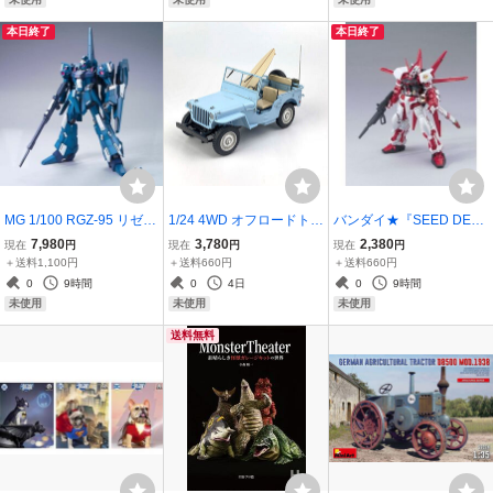
本日終了
本日終了
MG 1/100 RGZ-95 リゼル
1/24 4WD オフロードトラ
バンダイ★『SEED DEST
［機動戦士ガンダムUC
ック サーフトリップ プラ
INY ASTRAY』HG 1/144
7,980
3,780
2,380
現在
円
現在
円
現在
円
（ユニコーン）] 未組み
モデル[プラッツ]
ガンダムアストレイレッ
＋送料1,100円
＋送料660円
＋送料660円
立て品
ドフレーム（フライトユ
0
9時間
0
4日
0
9時間
ニット装備）★未組み立
未使用
未使用
未使用
て
送料無料