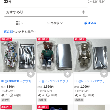
32
1
〜
32
件/
32
件
件
おすすめ順
50件表示
絞り込み
東京都
への送料を表示中
本日終了
本日終了
本日終了
BE@RBRICK ベアブリッ
BE@RBRICK ベアブリッ
BE@RBRICK ベアブリッ
ク シリーズ52 ★ たべっ
ク シリーズ52 ★ シーク
ク シリーズ52 ★ ベーシ
880
1,550
1,000
現在
円
現在
円
現在
円
子どうぶつ
レット セブンイレブン
ック @マーク
＋送料140円
＋送料140円
＋送料140円
0
9時間
0
9時間
0
9時間
未使用
未使用
未使用
本日終了
本日終了