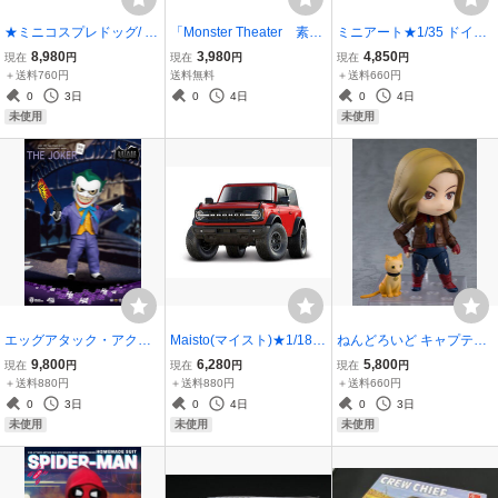
★ミニコスプレドッグ/ ジ
「Monster Theater 素晴
ミニアート★1/35 ドイツ
ャスティスリーグ: バット
らしき怪獣ガレージキッ
製トラクター D8500 193
8,980
3,980
4,850
現在
円
現在
円
現在
円
マン・スーパーマン・ シ
トの世界」【小森陽一】
8年モデル プラモデル
＋送料760円
送料無料
＋送料660円
ャザム！●3点セット 新
未組み立て
0
3日
0
4日
0
4日
品未使用品
未使用
未使用
エッグアタック・アクシ
Maisto(マイスト)★1/18
ねんどろいど キャプテ
ョン #062『バットマン
フォード ブロンコ ワイル
ン・マーベル ヒーロー
9,800
6,280
5,800
現在
円
現在
円
現在
円
アニメイテッド』ジョー
ドトラック 2021 レッ
ズ・エディション DX Ver.
＋送料880円
＋送料880円
＋送料660円
カー[ビーストキングダム]
ド 未使用品
［グッドスマイルカンパ
0
3日
0
4日
0
3日
ニー］未開封品
未使用
未使用
未使用