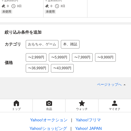
＋送料880円
＋送料880円
パイダーマン（売店の看
パイダーマン（サイボー
0
3日
0
3日
板猫スーツ版）新品
グ・スパイダーマン・ス
未使用
未使用
ーツ版） 新品
絞り込み条件を追加
カテゴリ
おもちゃ、ゲーム
本、雑誌
〜2,999円
〜5,999円
〜7,999円
〜9,999円
価格
〜36,999円
〜43,999円
ページトップへ
トップ
出品
ウォッチ
マイオク
Yahoo!オークション
Yahoo!フリマ
Yahoo!ショッピング
Yahoo! JAPAN