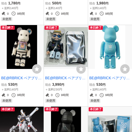
ク シリーズ49★SF裏★イ
ク シリーズ51 ★ANIMAL
ク シリーズ51 ★HORRO
1,780
500
1,980
現在
円
現在
円
現在
円
サミ・アオ（勇気爆発バ
アニマル 『ANDY THE M
R ホラー『IRON MAIDE
＋送料140円
＋送料140円
＋送料140円
ーンブレイバーン）
OUSE 』アンディーザマ
N』アイアンメイデン【
0
9時間
0
9時間
0
9時間
ウス
裏 】
未使用
未使用
未使用
本日終了
本日終了
本日終了
BE@RBRICK ベアブリッ
BE@RBRICK ベアブリッ
BE@RBRICK ベアブリッ
ク シリーズ51 ★『SF JU
ク シリーズ51 ★シークレ
ク シリーズ51 ★MEDICO
530
3,990
530
現在
円
現在
円
現在
円
NK WORLD』 ロビン
ット MR BRAINWASH
M TOY TOKYO／ノベルテ
＋送料140円
＋送料230円
＋送料140円
ィー
0
9時間
0
9時間
0
9時間
未使用
未使用
未使用
本日終了
本日終了
本日終了