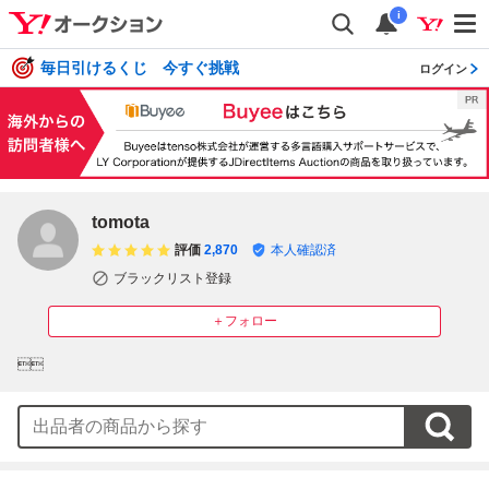
i
毎日引けるくじ 今すぐ挑戦
ログイン
tomota
評価
2,870
本人確認済
ブラックリスト登録
＋フォロー
