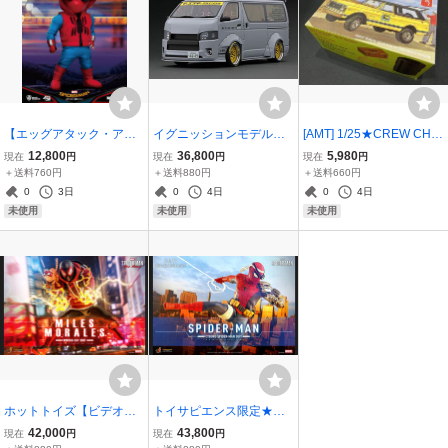
【エッグアタック・アク
イグニッションモデル★
[AMT] 1/25★CREW CHIE
ション】＃０５６ スパイ
1/18 T・S・D WORKS HI
F “シェビー シボレー クル
12,800
36,800
5,980
現在
円
現在
円
現在
円
ダーマン：ホームカミン
ACE Gray ハイエース ワ
ー チーフ” プラモデル
＋送料760円
＋送料880円
＋送料660円
グ（ホームメイド・スー
イドボディ 新品
0
3日
0
4日
0
4日
ツ版） [ビースト・キング
未使用
未使用
未使用
ダム] 未開封
ホットトイズ【ビデオゲ
トイサピエンス限定★ホ
ーム・マスターピース】
ットトイズ【ビデオゲー
42,000
43,800
現在
円
現在
円
マイルス・モラレス／ス
ム・マスターピース】ス