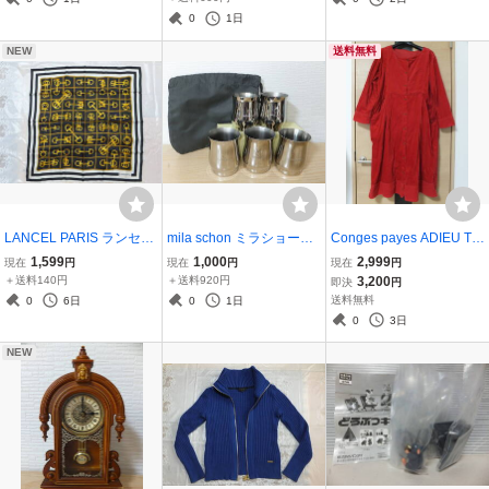
ホースマークロゴ入り 綿
E TOWEL HANDKERCHI
チュアキーホルダー ファ
0
1日
100% コットン
EF RETRO レア
ンシーチョコレート
NEW
送料無料
LANCEL PARIS ランセル
mila schon ミラショーン
Conges payes ADIEU TRI
パリ シルク スカーフ 絹1
ステンレスカップ コッ
STESS コンジェペイエ ア
1,599
1,000
2,999
現在
円
現在
円
現在
円
00% 58×58cm ゴールド
プ タンブラー ＋ MENA
デュートリステス レッド
＋送料140円
＋送料920円
3,200
即決
円
チェーン柄 白黒金カラー
RD メナード 巾着袋 アウ
赤系 ビギ 2WAY ワンピー
送料無料
0
6日
0
1日
ブランドロゴ入り SILK S
トドア キャンプ 割れない
ス 羽織コート コーデュロ
0
3日
CARF
グラス 酒器
イ ゆったり
NEW