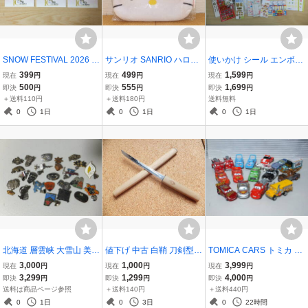
SNOW FESTIVAL 2026 R
サンリオ SANRIO ハロー
使いかけ シール エンボス
e:ゼロから始める異世界
キティ HELLO KITTY 201
ぷくぷく 立体 3D ドラえ
399
499
1,599
現在
円
現在
円
現在
円
生活 リゼロ ポストカード
4 フェイスポーチ あすな
もん ペコちゃん ガッチャ
500
555
1,699
即決
円
即決
円
即決
円
札幌雪まつり 非売品 3枚
ろ舎 ぬいぐるみ生地 Face
マン アドレス帳 ポケモン
＋送料110円
＋送料180円
送料無料
セット 10th ANNIVERSA
Pouch メイクポーチ チャ
等 色々 まとめ 平成レトロ
0
1日
0
1日
0
1日
RY
ック式 CASE
当時物
北海道 層雲峡 大雪山 美幌
値下げ 中古 白鞘 刀剣型
TOMICA CARS トミカ カ
峠 狩勝峠 旭岳 札幌 佐渡
ペーパーナイフ ステンレ
ーズ ライトニングマック
3,000
1,000
3,999
現在
円
現在
円
現在
円
アイヌ 等 ピンズ ピンバッ
ス製 刃紋風の模様入り ミ
ィーン シルバーレーサー
3,299
1,299
4,000
即決
円
即決
円
即決
円
ジ まとめ 平成 昭和レトロ
ニチュア インテリア 1本
メーター ミスフリッター
送料は商品ページ参照
＋送料140円
＋送料440円
当時物 お土産 HOKKAIDO
ディズニートミカ 等 色々
0
1日
0
3日
0
22時間