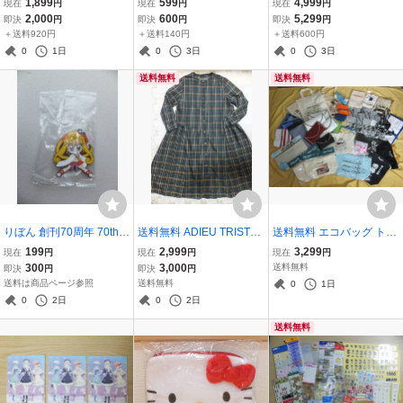
1,899
599
4,999
現在
円
現在
円
現在
円
黒文字 フォーク コースタ
ー necklace チェーン メ
ed ハリスツイード ノーカ
2,000
600
5,299
即決
円
即決
円
即決
円
ー 和柄 花瓶 レトロ 鎌倉
ッキアクセサリー ノーブ
ラー ジップアップ ジャケ
＋送料920円
＋送料140円
＋送料600円
彫 ? TEA ceremony JAPA
ランド
ット 38 ウール 100％ 毛
0
1日
0
3日
0
3日
N TABLEWARE
トゥモローランド
送料無料
送料無料
りぼん 創刊70周年 70th
送料無料 ADIEU TRISTES
送料無料 エコバッグ トー
カプセルラバーマスコッ
SE アデュートリステス BI
トバッグ ランチ 巾着 企業
199
2,999
3,299
現在
円
現在
円
現在
円
ト ラバーストラップ 神風
GI ビギ チェック ロング丈
ノベルティ 等 まとめ 大量
300
3,000
送料無料
即決
円
即決
円
怪盗ジャンヌ 日下部まろ
ワンピース 長袖 軽量 ゆっ
ほぼ未使用 未開封品 IKEA
送料は商品ページ参照
送料無料
0
1日
ん 種村有菜 ガシャポン G
たり 前開き ネイビー系 透
iLLUMS 国稀 VISA BAG J
0
2日
0
2日
ASHAPON ANIME
け感
APAN
送料無料