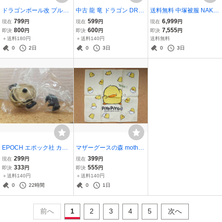
ドラゴンボール改 プルバ
中古 龍 竜 ドラゴン DRA
送料無料 中塚被服 NAKAT
ックカー サントリー BOS
GON 昇龍 昇竜 ネックレ
SUKA TOP CROWN トッ
799
599
6,999
現在
円
現在
円
現在
円
S プルバックコレクショ
ス メンズ アクセサリー n
プクラウン EXPAC エク
800
600
7,555
即決
円
即決
円
即決
円
ン 孫悟空 超サイヤ人悟空
ecklace チェーン メッキ
スパック NO.540 Lサイズ
＋送料180円
＋送料140円
送料無料
ギニュー セル 等 DRAGO
アクセサリー ノーブラン
＋ NO.510 82 85 ブルー
0
2日
0
3日
0
3日
N BOLL ミニカー
ド
グレー 作業着 作業服
EPOCH エポック社 カラ
マザーグースの森 mother
スとネズミ 増殖 カプセル
goose no mori ぴよちゃん
299
399
現在
円
現在
円
コレクション ネズミAと
PIYOPIYO ハンカチ 当時
333
555
即決
円
即決
円
ボコボコなアルミ鍋 未使
物 レア レトロ ファンシー
＋送料140円
＋送料140円
用 ミニチュア フィギュア
RETRO HANDKERCHIEF
0
22時間
0
1日
ねずみ FIGURE
マザーガーデン
前へ
1
2
3
4
5
次へ