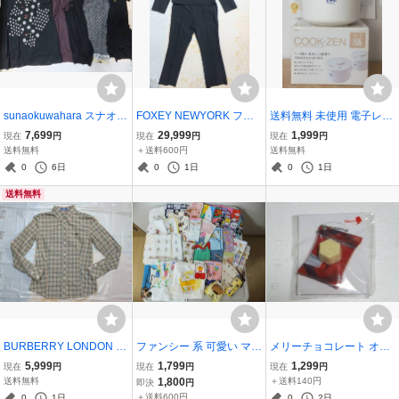
sunaokuwahara スナオク
FOXEY NEWYORK フォ
送料無料 未使用 電子レン
ワハラ すなおくわはら チ
クシー ニューヨーク ノー
ジ 専用調理鍋 COOK-ZEN
7,699
29,999
1,999
現在
円
現在
円
現在
円
ュニック ワンピース 5点
カラー ジャケット 40 パ
クック膳 SKATER スケー
送料無料
＋送料600円
送料無料
ゆったり 大きめ エイ・ネ
ンツ ズボン 42 上下2点 セ
ター 千葉真知子 器具 レシ
0
6日
0
1日
0
1日
ット ブラック ブラウン系
ットアップ スーツ モワテ
ピ付 1.7Ｌ 煮る 炊く 蒸し
送料無料
まとめ
ィエ 43768/43778
炊飯
BURBERRY LONDON BL
ファンシー 系 可愛い マイ
メリーチョコレート オリ
UE LABEL バーバリーロ
ナー キャラクター レトロ
ジナルチャーム キーホル
5,999
1,799
1,299
現在
円
現在
円
現在
円
ンドンブルーレーベル 38
ハンカチ タオルハンカチ
ダー Mary's FANCY CHO
送料無料
1,800
＋送料140円
即決
円
長袖 ノバチェック シャツ
巾着 まとめ 色々 VINTAG
COLATE ノベルティ ミニ
＋送料600円
0
1日
0
2日