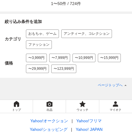
1
〜
50
件 /
724
件
絞り込み条件を追加
おもちゃ、ゲーム
アンティーク、コレクション
カテゴリ
ファッション
〜3,999円
〜7,999円
〜10,999円
〜15,999円
価格
〜29,999円
〜123,999円
ページトップへ
トップ
出品
ウォッチ
マイオク
Yahoo!オークション
Yahoo!フリマ
Yahoo!ショッピング
Yahoo! JAPAN