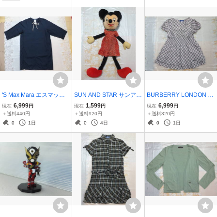
'S Max Mara エスマック
SUN AND STAR サンアン
BURBERRY LONDON BL
スマーラ 長袖 ネイビー ゆ
ドスター WALT DISNEY
UE LABEL バーバリーロ
6,999
1,599
6,999
現在
円
現在
円
現在
円
ったり ワンピース 40 レ
ウォルト ディズニー MIN
ンドン ブルーレーベル 38
＋送料440円
＋送料920円
＋送料320円
ディース ひもリボン ポケ
NIE MOUSE ミニーマウ
半袖 ノバチェック ピンク
0
1日
0
4日
0
1日
ット付 ブランドロゴ入り
ス レトロ ヴィンテージ ぬ
2段 フリル トップス ホー
Dress 大きめ
いぐるみ 84cm 足長
スマーク入