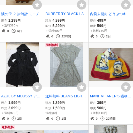
涙の雫 ？ 掛時計 ミニチュ
BURBERRY BLACK LAB
内袋未開封 どうぶつキャ
ア レプリカ 置き物 アンテ
EL バーバリーブラックレ
ンプ 07 ねずみ バンダイ
1,299
4,999
499
現在
円
現在
円
現在
円
ィーク風 インテリア 全長
ーベル レディース 38 ブ
BANDAI ガシャポン GAS
＋送料390円
5,299
599
即決
円
即決
円
15cm 土産物 振り子 秒針
ルー ジップアップ カーデ
HAPON カプセルトイ ネ
＋送料600円
＋送料140円
0
6日
動作不良 電池なし
ィガン ニット ジャケット
ズミ 鼠 ミニブック付 フィ
0
22時間
0
2日
ロゴ入 アウター
ギュア
送料無料
AZUL BY MOUSSY アズ
送料無料 BEAMS LIGHTS
MANHATTANER'S 猫柄
ール バイ マウジー フード
ビームス ライツ 花柄 ワン
ねこ ネコ タオルハンカチ
1,999
1,399
399
現在
円
現在
円
現在
円
付 コットン ロング ブラッ
ピース 半袖 ウエストゴム
マンハッタナーズ レッド
2,099
1,599
500
即決
円
即決
円
即決
円
ク コート ウエストひも調
＋ リボン 丸首 綿100％ コ
×オレンジ系 タグ付 TOW
＋送料920円
送料無料
＋送料140円
節可 綿100％ アウター 長
ットン 38 イエロー × ブル
EL HANDKERCHIEF
0
2日
0
1日
0
22時間
袖 ジャケット
ー
送料無料