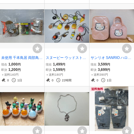
まとめ 破損有
未使用 千本鳥居 両部鳥居
スヌーピー ウッドストッ
サンリオ SANRIO ハロー
鳥居コレクション カプセ
ク スヌーピーワールドグ
キティ HELLO KITTY 199
1,000
1,499
3,599
現在
円
現在
円
現在
円
ルトイ カプセルコレクシ
ルメツアー ペプシネック
7 90年代 90’s キルティン
1,200
1,599
3,699
即決
円
即決
円
即決
円
ョン EPOCH エポック社
ス PEPSI NEX SNOOPY
グ ピンクキルトポーチ 2
＋送料140円
＋送料180円
＋送料390円
ミニチュア フィギュア ミ
Woodstock ストラップ 等
点 パステルピンク レア Q
0
1日
0
22時間
0
1日
ニブック付
未使用 おまけ
uilted Pouch
送料無料