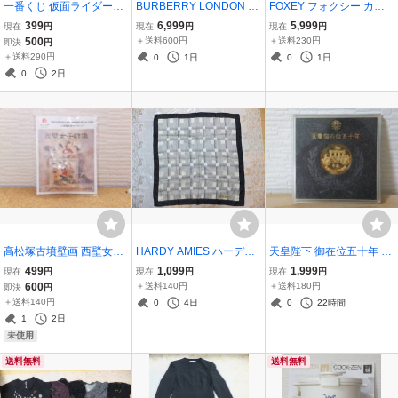
一番くじ 仮面ライダージ
BURBERRY LONDON BL
FOXEY フォクシー カシ
オウ vol.2 F賞 2nd 仮面ラ
UE LABEL バーバリーロ
ミヤ シルク 絹 グリーン
399
6,999
5,999
現在
円
現在
円
現在
円
イダーデフォルメフィギ
ンドン ブルーレーベル 38
緑系 カーディガン 40 ブ
500
＋送料600円
＋送料230円
即決
円
ュア 仮面ライダーゲイツ
半袖シャツ ワンピース グ
ランドロゴ入り ニット 軽
＋送料290円
0
1日
0
1日
KAMEN RIDER ② ジャン
リーン系 ノバチェック フ
量 レディース 羽織 cashm
0
2日
ク 日焼けあり
リルスカート
ere cardigan
高松塚古墳壁画 西壁女子
HARDY AMIES ハーディ
天皇陛下 御在位五十年 記
群像 国宝高松塚古墳壁画
エイミス 大版 シルク スカ
念メダル 50年 ケース付
499
1,099
1,999
現在
円
現在
円
現在
円
修理作業室の公開 ご来場
ーフ 絹100% ムーンバッ
奉祝 ゴールドカラー 馬車
600
＋送料140円
＋送料180円
即決
円
記念 マグネット 文化庁 非
ト製 77×77cm ストール
菊紋 コレクション 日本 J
＋送料140円
0
4日
0
22時間
売品 奈良県 ご当地 飛鳥
白黒 総柄 ブランドロゴ入
APAN Emperor Medal
1
2日
歴史 レア
り SILK SCARF
未使用
送料無料
送料無料