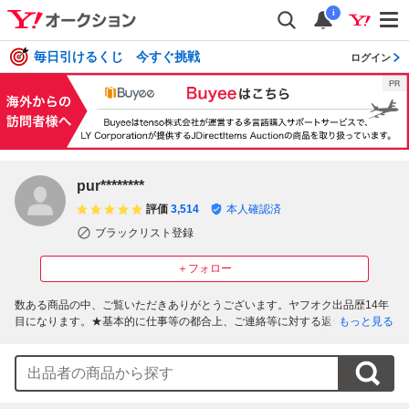
i
毎日引けるくじ 今すぐ挑戦
ログイン
pur********
評価
3,514
本人確認済
ブラックリスト登録
＋フォロー
数ある商品の中、ご覧いただきありがとうございます。ヤフオク出品歴14年
目になります。★基本的に仕事等の都合上、ご連絡等に対する返信は概ね20:
もっと見る
00～21:00(連絡手段:パソコンのみ)です。★上記の事情から即決価格で御落札
頂いた際、当方からすぐにご対応ができない場合もあるため、お急ぎの方は
ご遠慮下さいますようお願い致します。