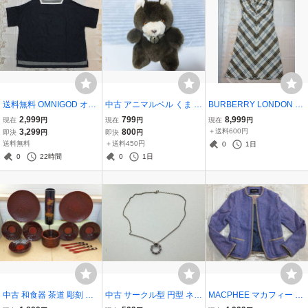
送料無料 OMNIGOD オム
中古 アニマルベル くま ク
BURBERRY LONDON バ
ニゴッド ネイビー インデ
マ 熊 ぬいぐるみ AMUSE
ーバリーロンドン 38 ノバ
2,999
799
8,999
現在
円
現在
円
現在
円
ィゴ ブルー 綿100% デニ
アミューズ PREMIUM US
チェック ノースリーブ フ
3,299
800
＋送料600円
即決
円
即決
円
ム調 トップス ゆったり ワ
E ONLY レトロ 動物 BEA
リル ロング ラメ糸 ワンピ
送料無料
＋送料450円
0
1日
イド フリーサイズ 日本製
R ANIMAL
ース レーヨン 麻 リネン混
0
22時間
0
1日
ドミンゴ
Nova Check
中古 和食器 茶道 彫刻 皿
中古 サークル型 円型 ネッ
MACPHEE マカフィー H
菓子器 工芸品 漆器 茶托
クレス メンズ アクセサリ
AND WOVEN Harris Twe