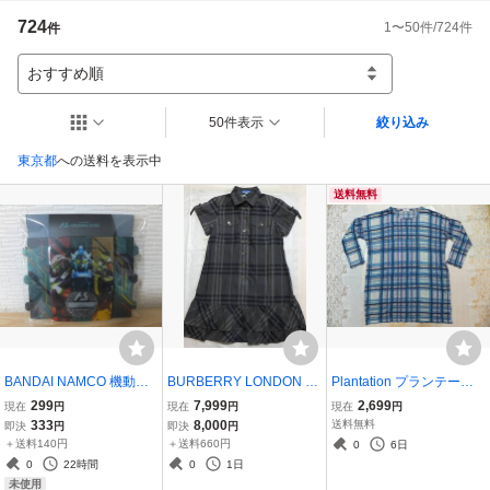
724
1
〜
50
件/
724
件
件
おすすめ順
50件表示
絞り込み
東京都
への送料を表示中
送料無料
BANDAI NAMCO 機動戦
BURBERRY LONDON BL
Plantation プランテーシ
士ガンダム アーセナルベ
UE LABEL バーバリーロ
ョン 格子柄 チュニック ロ
299
7,999
2,699
現在
円
現在
円
現在
円
ース バンダイナムコ GUN
ンドン ブルーレーベル 36
ング カットソー 長袖 毛1
333
8,000
送料無料
即決
円
即決
円
DAM ARSENAL BASE カ
半袖 シャツ チェック ワン
00% ゆったり 大き目 サ
＋送料140円
＋送料660円
0
6日
ードケース ハーフイヤー
ピース ロゴボタン ホース
イズ 2 エイ・ネット オー
0
22時間
0
1日
アニバーサリー
マーク
バーサイズ
未使用