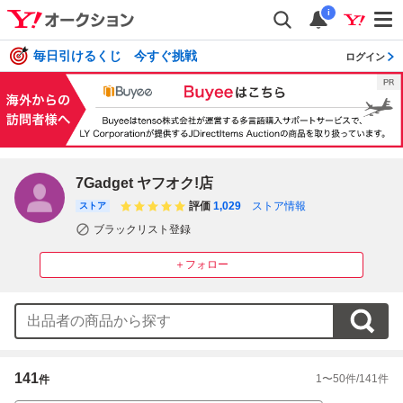
i
毎日引けるくじ 今すぐ挑戦
ログイン
7Gadget ヤフオク!店
評価
1,029
ストア情報
ストア
ブラックリスト登録
＋フォロー
141
1
〜
50
件/
141
件
件