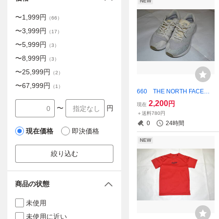
NEW
〜
1,999
円
（
66
）
〜
3,999
円
（
17
）
〜
5,999
円
（
3
）
〜
8,999
円
（
3
）
〜
25,999
円
（
2
）
〜
67,999
円
（
1
）
660 THE NORTH FACE
スニーカー ホワイト×グレ
2,200
円
現在
〜
円
ー Ultra Repulsion Smooth
＋送料780円
27.0cm Vibram FASTF
0
24時間
ORM 品番：NF0A3RFF
現在価格
即決価格
NEW
絞り込む
商品の状態
未使用
未使用に近い