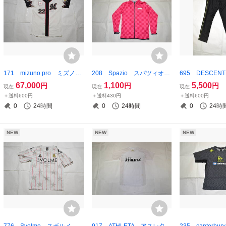
171 mizuno pro ミズノプ
208 Spazio スパツィオ
695 DESCE
ロ プロ野球 千葉ロッテマ
フード付きジャージジャケッ
ト ジャージパ
67,000
1,100
5,500
円
円
円
現在
現在
現在
リーンズ 背番号22 里崎捕
ト ピンク Mサイズ
ェッショナル PR
＋送料600円
＋送料430円
＋送料600円
手 誠ユニフォーム 実使用
NAL タグ付
0
24時間
0
24時間
0
24時
品？ プロコレ？
ブラック×イエロ
イズ
NEW
NEW
NEW
776 Svolme スボルメ プ
917 ATHLETA アスレタ
235 canterb