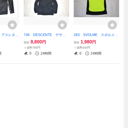
TA アスレタ
746 DESCENTE デサン
283 SVOLME スボルメ
ジャケット
ト ベースボール プルオー
トレーニングシャツ 蛍光イ
8,800
1,980
円
円
現在
現在
ック
バー フリースジャケット
エロー×ブラック Lサイズ
＋送料780円
＋送料430円
品番：DBX-2765 XOサイ
間
0
24時間
0
24時間
ズ ネイビー