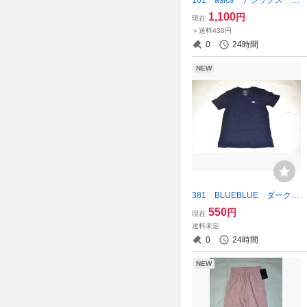
山県 作陽高校 サッカー
1,100
円
現在
部 シャツ 番号入り ホワ
＋送料430円
イト Lサイズ
0
24時間
NEW
381 BLUEBLUE ダークネ
イビー VネックTシャツ S
550
円
現在
サイズ
送料未定
0
24時間
NEW