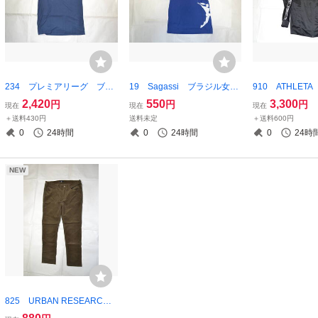
234 プレミアリーグ ブラ
19 Sagassi ブラジル女子
910 ATHLE
イトン ホープ アルビオ
サッカー ポロシャツ ブル
サッカー 防風
2,420
550
3,300
円
円
円
現在
現在
現在
ン オフィシャル ポロシャ
ー×ホワイト Gサイズ
Oサイズ ブラ
＋送料430円
送料未定
＋送料600円
ツ ネイビー XL 三苫薫
0
24時間
0
24時間
0
24時
選手
NEW
825 URBAN RESEARCH
アーバンリサーチ ITEMS