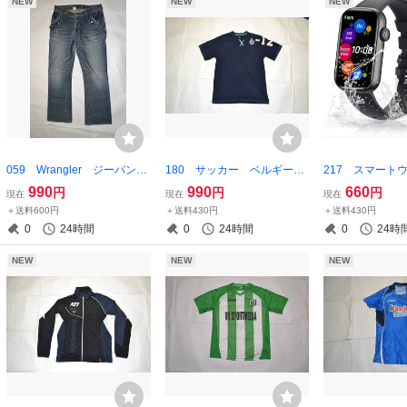
NEW
NEW
NEW
059 Wrangler ジーパン
180 サッカー ベルギーリ
217 スマートウ
ジーンズ 品番：WO527
ーグ クラブ・ブルッヘ ク
7インチ画面 ip
990
990
660
円
円
円
現在
現在
現在
フレアパンツ Lサイズ
ラブ・ブルージュ Tシャ
ドロイド対応
＋送料600円
＋送料430円
＋送料430円
ツ ネイビー
0
24時間
0
24時間
0
24時
NEW
NEW
NEW