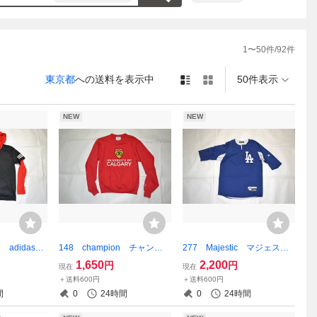
1
〜
50
件/
92
件
東京都
への送料を表示中
50件表示
NEW
NEW
 adidas
148 champion チャンピ
277 Majestic マジェステ
 フード付
オン カナダ カルガリー大
ィック メジャーリーグ ロ
1,650
2,200
円
円
現在
現在
ッド Lサイ
学 スウェット XSサイ
サンゼルス ドジャース ト
＋送料600円
＋送料600円
ズ UNIVERSITY OF CALG
レーニングシャツ COOLBA
間
0
24時間
0
24時間
ARY
SE