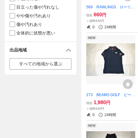
目立った傷や汚れなし
569 RAWLINGS ローリン
グス Tシャツ レッド ポ
660
円
やや傷や汚れあり
現在
リエステル100% Sサイズ
＋送料430円
傷や汚れあり
0
24時間
全体的に状態が悪い
NEW
出品地域
すべての地域から選ぶ
273 BEAMS GOLF ビーム
スゴルフ STARWARS ス
1,980
円
現在
ターウォーズ ゴルフポロシ
＋送料430円
ャツ レディースLサイズ
0
24時間
ネイビー
NEW