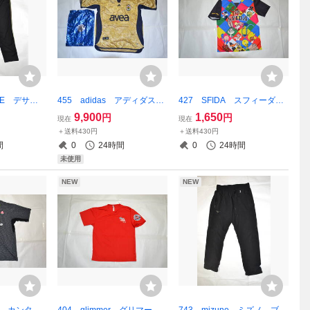
NTE デサン
455 adidas アディダス
427 SFIDA スフィーダ
ンツ プロフ
トルコリーグ フェネルバフ
LOONEY TUNES ルーニ
9,900
1,650
円
円
現在
現在
OFESSIO
チェ 限定品100周年ユニフ
ー・テューンズ サッカー
＋送料430円
＋送料430円
き 番号入り
ォーム XLサイズ ゴール
コラボユニフォーム Mサイ
間
0
24時間
0
24時間
ー XXLサ
ド×ネイビー 未使用品
ズ
未使用
NEW
NEW
ury カンタベ
404 glimmer グリマー
743 mizuno ミズノ ブレ