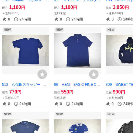
ロ野球 パ・リーグ ソフト
ホワイト トレーニングウェ
リー ラグビー
1,100
1,100
3,850
円
円
円
現在
現在
現在
バンクホークス コラボ シ
ア Mサイズ
R＋ ラグビー
＋送料430円
送料未定
＋送料430円
ャツ
ーニングシャツ
0
24時間
0
24時間
0
24時
ー 4L
NEW
NEW
NEW
512 久保田スラッガー ベ
86 H&M BASIC FINE CO
809 SWEET 
ースボールシャツ ブルー
TTON STRETCH ポロシャ
ジップパーカー
770
550
990
円
円
円
現在
現在
現在
Ｌサイズ
ツ Mサイズ ネイビー
ライムイエロー
＋送料430円
送料未定
＋送料600円
0
24時間
0
24時間
0
24時
NEW
NEW
NEW