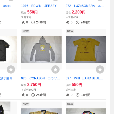
 asics イ
1076 EDWIN JERSEYS
272 LUZeSOMBRA ルー
レーボール
ホワイト サイズ不明
スイソンブラ ジャージハー
550
2,200
円
円
現在
現在
ブルー スポ
フパンツ ブラック Sサイ
送料未定
＋送料430円
サイズ
ズ
間
0
24時間
0
24時間
NEW
NEW
尽誠学園高
026 CORAZON コラゾ
097 WHITE AND BLUE T
cs アシッ
ン キン肉マン コラボ パ
シャツ イエロー×ブラウ
2,750
550
円
円
現在
現在
AGE ゴール
ーカー テリーマン Lサイ
ン Mサイズ
＋送料600円
送料未定
ロシャツ ブ
ズ グレー
間
0
24時間
0
24時間
ズ
NEW
NEW