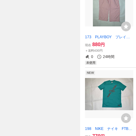
173 PLAYBOY プレイボ
ーイ Lサイズ ピンク カ
880
円
現在
ーゴパンツ 未使用品
＋送料430円
0
24時間
未使用
NEW
198 NIKE ナイキ FTBL
フットボール Tシャツ