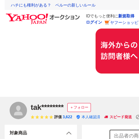
ハチにも権利がある？ ペルーの新しいルール
IDでもっと便利に
新規取得
ログイン
ヤフーショッピ
tak********
＋フォロー
評価
3,622
本人確認済
スピード発送
対象商品