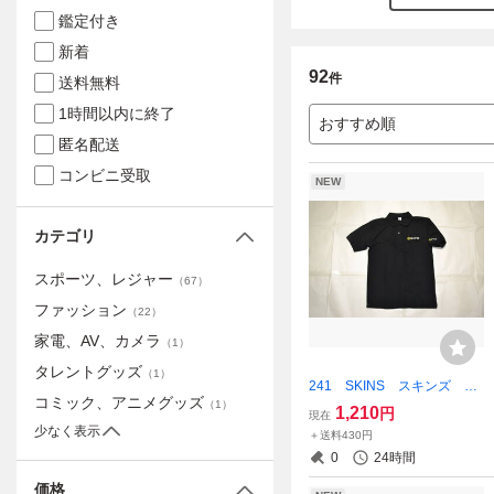
鑑定付き
新着
92
件
送料無料
1時間以内に終了
おすすめ順
匿名配送
コンビニ受取
NEW
カテゴリ
スポーツ、レジャー
（
67
）
ファッション
（
22
）
家電、AV、カメラ
（
1
）
タレントグッズ
（
1
）
241 SKINS スキンズ Un
コミック、アニメグッズ
itedAthle製 ポロシャツ L
（
1
）
1,210
円
現在
サイズ ブラック
少なく表示
＋送料430円
0
24時間
価格