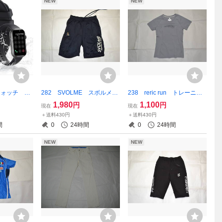
NEW
NEW
ォッチ 1.4
282 SVOLME スボルメ
238 reric run トレーニン
hone・アン
ジャージ ハーフパンツ ネ
グシャツ レディースMサイ
1,980
1,100
円
円
現在
現在
イビー Lサイズ
ズ グレー
＋送料430円
＋送料430円
間
0
24時間
0
24時間
NEW
NEW