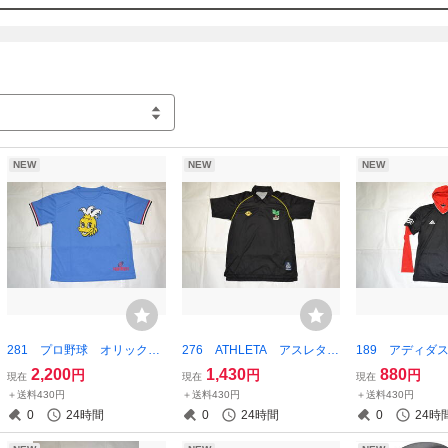
NEW
NEW
NEW
281 プロ野球 オリックス
276 ATHLETA アスレタ
189 アディダス
バファローズ 阪急ブレーブ
ポロシャツ ポリエステル10
サッカーシャツ
2,200
1,430
880
円
円
円
現在
現在
現在
ス ブレイビー Tシャツ
0% ブラック×イエロー
き ブラック×レ
＋送料430円
＋送料430円
＋送料430円
ライトブルー フリーサイズ
ズ
0
24時間
0
24時間
0
24時