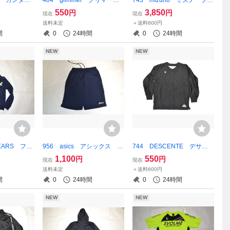
 日本代表
大阪 常翔学園 ラグビー
スサーモ ウインドブレーカ
550
3,850
円
円
現在
現在
プラス トレ
Tシャツ レッド Sサイズ
ーパンツ ブラック XLサ
送料未定
＋送料600円
 ダークグレ
イズ 背番号1
間
0
24時間
0
24時間
NEW
NEW
YEARS フル
956 asics アシックス ハ
744 DESCENTE デサン
 ネイビー×
ーフパンツ ネイビー 品
ト サウナウエア ブラッ
1,100
550
円
円
現在
現在
 Mサイズ
番：XA687G Oサイズ
ク 汗出し ブラック The
送料未定
＋送料600円
Stadium Oサイズ 品番：S
間
0
24時間
0
24時間
TD-350A
NEW
NEW