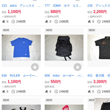
215 asics アシックス A
777 JOMA ホマ エスト
236 アシックス
77 ジャージジャケット O
ニアリーグ FCフローラ
タリア代表 バ
1,100
880
2,200
円
円
円
現在
現在
現在
サイズ ブラック×ネイビー×
背番号8 ボーイズMサイ
ユニフォーム 
＋送料600円
＋送料430円
＋送料430円
ホワイト 品番：XAT709
ズ グリーン×ホワイト
ンサー入り M
0
24時間
0
24時間
0
24時
NEW
NEW
NEW
636 RULER ルーラー H
808 hobo ホーボー バッ
451 香川県 
appy HERBS Tシャツ X
クパック リュック ブラッ
校 野球部 asi
1,100
550
3,300
円
円
円
現在
現在
現在
XLサイズ
ク 難あり
クス GOLDST
＋送料430円
送料未定
＋送料430円
ドステージ ポ
0
24時間
0
24時間
0
24時
ラック Mサイ
NEW
NEW
NEW