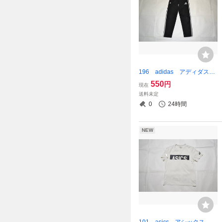
196 adidas アディダス
ウインドパンツ KIDS REN
550
円
現在
GI 裏メッシュ付 品番：B
送料未定
R7515 ブラック×ホワイ
0
24時間
ト 160サイズ
NEW
101 asics アシックス 岡