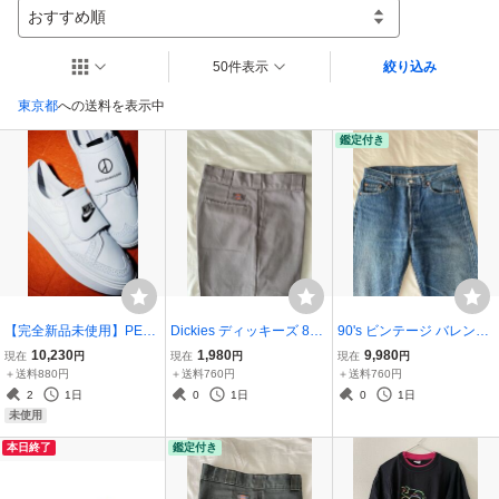
おすすめ順
50件表示
絞り込み
東京都
への送料を表示中
鑑定付き
【完全新品未使用】PEAC
Dickies ディッキーズ 874
90's ビンテージ バレンシ
EMINUSONE NIKE ピー
ワークパンツ グレー W31
ア工場 Levi's リーバイス
10,230
1,980
9,980
現在
円
現在
円
現在
円
スマイナスワン ナイキ G-
野村訓市 藤原ヒロシ
501 デニムパンツ USA製
＋送料880円
＋送料760円
＋送料760円
DRAGON KWONDO1 ク
ヴィンテージ 米国製 野村
2
1日
0
1日
0
1日
ウォンド1 ホワイト27.5
訓市
未使用
DH2482-100
本日終了
鑑定付き