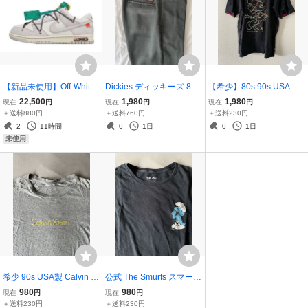
【新品未使用】Off-White
Dickies ディッキーズ 874
【希少】80s 90s USA製 V
× Nike Dunk Low Sail/Ne
ワークパンツ オリーブグ
elva Sheen ミニーマウス
22,500
1,980
1,980
現在
円
現在
円
現在
円
utral Grey/Gridiron 27.5c
リーン W32 野村周平 野
ネオン Tシャツ L ブラッ
＋送料880円
＋送料760円
＋送料230円
m オフホワイト ナイキ ダ
村訓市 スケーター
ク ピンク ディズニー ベル
2
11時間
0
1日
0
1日
ンク ロー ヴァージル
バシーン ヴィンテージ C
未使用
alifornia
希少 90s USA製 Calvin Kl
公式 The Smurfs スマーフ
ein カルバンクライン ヴ
Tシャツ S ブラック キャ
980
980
現在
円
現在
円
ィンテージ Tシャツ M グ
ラクター フォトプリント
＋送料230円
＋送料230円