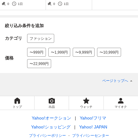
レー HONGKONG バック
バックプリント 古着 ブラ
0
1日
0
1日
プリント シングルステッ
ック 半袖
チ
絞り込み条件を追加
カテゴリ
ファッション
〜999円
〜1,999円
〜9,999円
〜10,999円
価格
〜22,999円
ページトップへ
トップ
出品
ウォッチ
マイオク
Yahoo!オークション
Yahoo!フリマ
Yahoo!ショッピング
Yahoo! JAPAN
プライバシーポリシー
プライバシーセンター