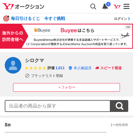
i
毎日引けるくじ 今すぐ挑戦
ログイン
シロクマ
評価
1,011
本人確認済
スピード発送
ブラックリスト登録
＋フォロー
8
1
〜
8
件/
8
件
件