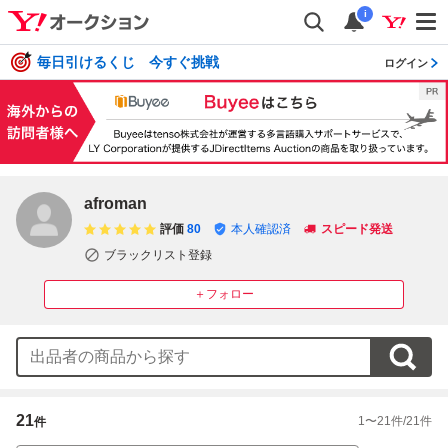
i
毎日引けるくじ 今すぐ挑戦
ログイン
afroman
評価
80
本人確認済
スピード発送
ブラックリスト登録
＋フォロー
21
1
〜
21
件/
21
件
件