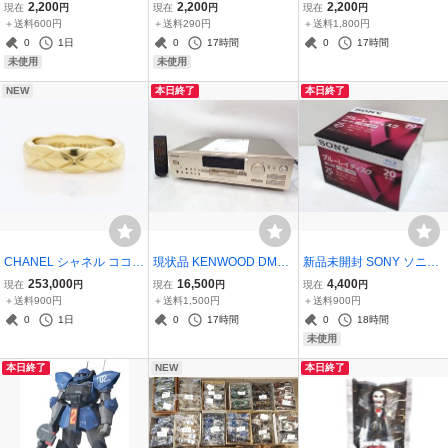
リップスティック クリー
ル ChristianDior ルージュ
ーヤマ サーキュレーター
2,200
2,200
2,200
現在
円
現在
円
現在
円
ムスムースリップカラー
ディオール ROUGE DIOR
衣類乾燥除湿機 DDD-50E
＋送料600円
＋送料290円
＋送料1,800円
ローヤルオーキッド・ス
520 FEELGOOD 赤系■未
デシカント式 除湿器 201
0
1日
0
17時間
0
17時間
パイスローズ 口紅■未使
使用 3.5g■検索用/コスメ
9年製 ホワイト
未使用
未使用
用■検索用/コスメ
化粧品
NEW
本日終了
本日終了
CHANEL シャネル ココク
現状品 KENWOOD DMF-
新品未開封 SONY ソニー
ラッシュコレクション リ
7020 MDデッキ レコーダ
20BNE1VLPS2 BD-RE く
253,000
16,500
4,400
現在
円
現在
円
現在
円
ング ＃52（実寸 約11.5
ー ケンウッド リモコン・
り返し録画用 ブルーレイ
＋送料900円
＋送料1,500円
＋送料900円
号） AU750 K18YG
説明書付き
ディスク 25GB 20枚入り
0
1日
0
17時間
0
18時間
未使用
本日終了
NEW
本日終了