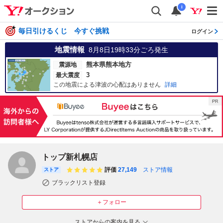
i
毎日引けるくじ 今すぐ挑戦
ログイン
地震情報
8月8日19時33分
ごろ発生
熊本県熊本地方
震源地
3
最大震度
この地震による津波の心配はありません
詳細
トップ新札幌店
評価
27,149
ストア情報
ストア
ブラックリスト登録
＋フォロー
ストアからの案内を見る