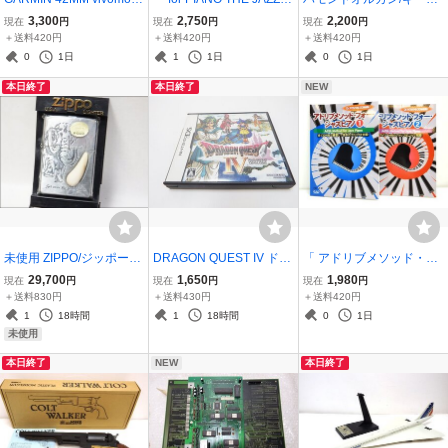
style スマートウォッチ ブ
アドリブの扉 」 CD付き
ード ジョーイ・デフラン
3,300
2,750
2,200
現在
円
現在
円
現在
円
ラック アルミ 50m防水 ガ
2015年発行 石井彰監修
セスコ 「 インプロヴィゼ
＋送料420円
＋送料420円
＋送料420円
ーミン■動作未確認/現状
書籍 楽譜 教則本 教本
イション・コンセプト 」
0
1日
1
1日
0
1日
品■本体のみ
ザ・ジャズ道 ピアノ
書籍 楽譜 教則本 教本
本日終了
本日終了
NEW
未使用 ZIPPO/ジッポー◆
DRAGON QUEST IV ドラ
「 アドリブメソッド・フ
オイルライター/遥かなる
ゴンクエスト 導かれし者
ォー・ジャズピアノ1＆2
29,700
1,650
1,980
現在
円
現在
円
現在
円
時を越えて◆マンモスの
たち Nintendo DS ソフト
」 川島茂 2冊セット 楽譜
＋送料830円
＋送料430円
＋送料420円
牙 シルバー made in USA
教則本 教本
1
18時間
1
18時間
0
1日
2002年4月製
未使用
本日終了
NEW
本日終了