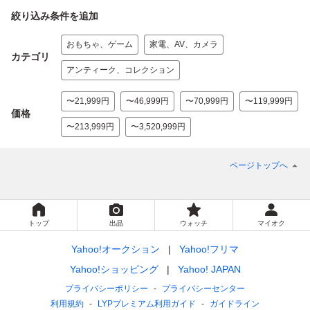
絞り込み条件を追加
おもちゃ、ゲーム
家電、AV、カメラ
カテゴリ
アンティーク、コレクション
〜21,999円
〜46,999円
〜70,999円
〜119,999円
価格
〜213,999円
〜3,520,999円
ページトップへ
トップ
出品
ウォッチ
マイオク
Yahoo!オークション
Yahoo!フリマ
Yahoo!ショッピング
Yahoo! JAPAN
プライバシーポリシー
プライバシーセンター
利用規約
LYPプレミアム利用ガイド
ガイドライン