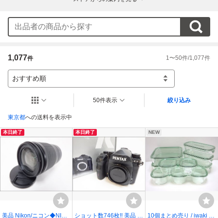
1,077
1
〜
50
件/
1,077
件
件
おすすめ順
50件表示
絞り込み
東京都
への送料を表示中
本日終了
本日終了
NEW
美品 Nikon/ニコン◆NIKK
ショット数746枚!! 美品 P
10個まとめ売り / iwaki パ