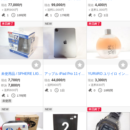
OR Z 24-200mm f/4-6.3 V
ENTAX/ペンタックス◆デ
ック＆レンジ 耐熱ガラス
77,000
99,000
4,400
現在
円
現在
円
現在
円
R/望遠ズームレンズ◆フ
ジタル一眼レフ/K-1◆ボ
保存容器 200ml 500ml 1.
＋送料900円
＋送料1,000円
＋送料1,000円
ルサイズ対応 手ブレ補正
ディ 防塵・防滴 手ブレ補
2L グリーン イワキ 硝子
1
18時間
1
17時間
0
1日
防滴・防塵 ニコンZマウ
正 フルHD ブラック 元箱
キッチン タッパー
本日終了
NEW
本日終了
ント系
付
未使用品 / SPHERE LIGH
アップル iPad Pro 11イン
YURiiRO ユリイロ インテ
T スフィアライト RIZING
チ 第2世代 Wi-Fi+celluer
ィメイト＆ボディオイル
7,700
44,000
3,300
現在
円
現在
円
現在
円
α ライジングアルファ SR
512GB スペースグレイ M
ホワイトリリー 100ml■中
7,800
＋送料900円
＋送料830円
即決
円
ACH4060-02 日本製 LED
XE62J/A■現状品 画面にヤ
古 残量9割ほど
＋送料600円
1
1日
0
18時間
ヘッドライト ホワイト H
ケ、変色あり■SIMフリー
1
17時間
4 6000K 2個入り
タブレット
未使用
NEW
NEW
本日終了