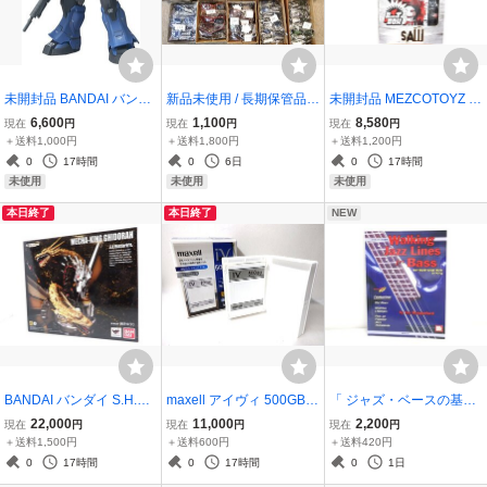
未開封品 BANDAI バンダ
新品未使用 / 長期保管品
未開封品 MEZCOTOYZ メ
イ ジオノグラフィ 機動戦
サングラス 271本まとめ
ズコトイズ SAW BURST
6,600
1,100
8,580
現在
円
現在
円
現在
円
士ガンダム #3007 MS-11
OCEAN PACIFIC SHAD
A BOX バースト ア ボック
＋送料1,000円
＋送料1,800円
＋送料1,200円
アクトザク ザクフリッパ
E’S XOXO カラーレンズ
ス ビリー パペット ソウ
0
17時間
0
6日
0
17時間
ー ZEONOGRAPHY
UVカット
びっくり箱 フィギュア
未使用
未使用
未使用
本日終了
本日終了
NEW
BANDAI バンダイ S.H.Mo
maxell アイヴィ 500GB M
「 ジャズ・ベースの基本
nsterArts メカキングギド
-VDRS500G.C. ホワイト
ウォーキング・ジャズ・
22,000
11,000
2,200
現在
円
現在
円
現在
円
ラ 魂ウェブ商店 ゴジラvs
カセットハードディスク i
ライン for ベース 」 CD付
＋送料1,500円
＋送料600円
＋送料420円
キングギドラ フィギュア
VDRS マクセル
き 楽譜 教則本 Jay Hunge
0
17時間
0
17時間
0
1日
酒井ゆうじ
rford Walking Jazz Lines f