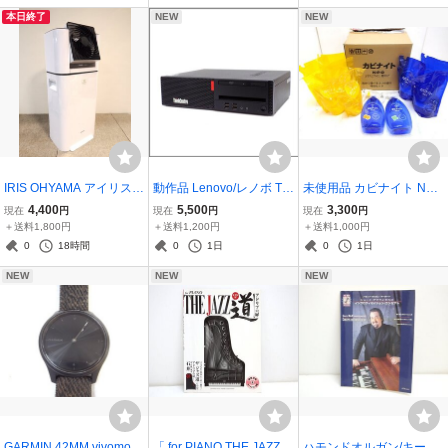
本 教本 JAZZ STANDARD
テージ管・厳選管多数/20
本日終了
NEW
NEW
BIBLE
23年整備品/ハモンド
IRIS OHYAMA アイリスオ
動作品 Lenovo/レノボ Thi
未使用品 カビナイト Neo
ーヤマ サーキュレーター
nkCentre M710s 10M7CT
STRONG防カビ 特別セッ
4,400
5,500
3,300
現在
円
現在
円
現在
円
衣類乾燥除湿機 KIJDC-L5
01WW デスクトップPC i3
ト 詰め替え 440ml×8 乳酸
＋送料1,800円
＋送料1,200円
＋送料1,000円
0 デシカント式 除湿器 20
-7100U/8GB/HDD1TB/Wi
除菌 カビ取り 掃除
0
18時間
0
1日
0
1日
21年製 ホワイト
ndows10 本体のみ
NEW
NEW
NEW
GARMIN 42MM vivomove
「 for PIANO THE JAZZ道
ハモンドオルガン/キーボ