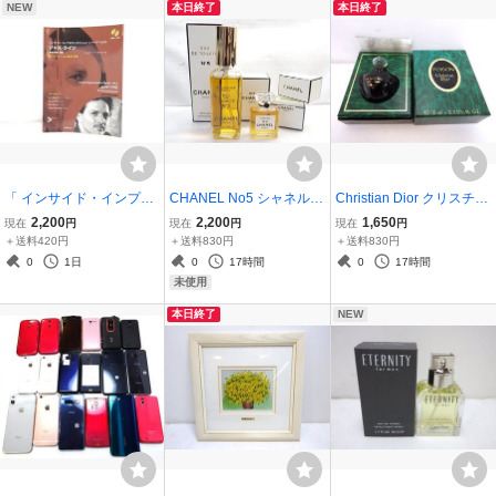
NEW
本日終了
本日終了
or Bass
「 インサイド・インプロ
CHANEL No5 シャネル
Christian Dior クリスチャ
ヴィゼイション・シリー
ナンバーファイブ 【2点
ンディオール POISON プ
2,200
2,200
1,650
現在
円
現在
円
現在
円
ズ Vol.3 ジャズ・ライン
セット】■オードトワレ 5
ワゾン エスプリ ドゥ パル
＋送料420円
＋送料830円
＋送料830円
」 書籍 楽譜 教則本 教本
0ml + 7ml 未使用品■検索
ファム ■EDP 15ml 残量8
0
1日
0
17時間
0
17時間
ジェリー・バーガンジィ
用/香水 フレグランス
割程度■検索用/香水 フレ
未使用
CD付き
グランス
本日終了
NEW