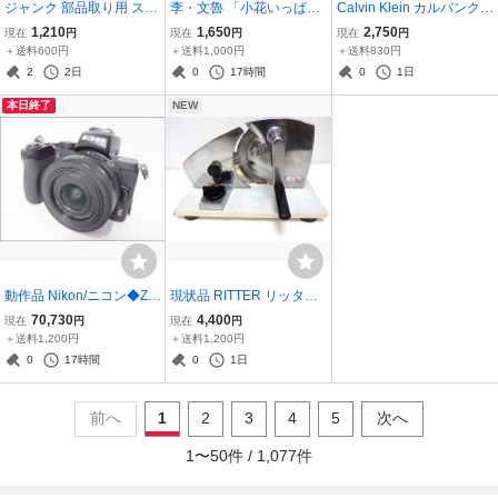
ジャンク 部品取り用 スマ
李・文魯 「小花いっぱ
Calvin Klein カルバンクラ
ホ 18台まとめ■iPhone G
い」黄色 絵画 油彩 リー・
イン ETERNITY for men
1,210
1,650
2,750
現在
円
現在
円
現在
円
alaxy ARROWS 等/アップ
ムンロー M.LEE 額サイズ
エタニティ フォーメン■
＋送料600円
＋送料1,000円
＋送料830円
ル サムスン OPPO LG 等■
高さ36.5×幅37㎝
オードトワレ EDT 50ml
2
2日
0
17時間
0
1日
スマートフォン 本体
残量ほぼ満量■検索用/香
本日終了
NEW
水 フレグランス
動作品 Nikon/ニコン◆Z5
現状品 RITTER リッター
0/ミラーレス一眼◆4K・
手動式万能スライサー・
70,730
4,400
現在
円
現在
円
Wi-Fi・Bluetooth対応 NIK
ドイツ製 ダイヤル調整器
＋送料1,200円
＋送料1,200円
KOR Z DX 16-50mm f/3.5-
付
0
17時間
0
1日
6.3 レンズキット ニコンZ
マウント系
前へ
1
2
3
4
5
次へ
1
〜
50
件 /
1,077
件