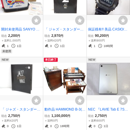
開封未使用品 SANYO サ
「 ジャズ・スタンダー
保証残有!! 美品 CASIO/カ
ンヨー SK-ART2 アートオ
ド・バイブル2 セッショ
シオ◆GMW-BZ5000BD-1
2,200
2,970
90,200
現在
円
現在
円
現在
円
リジナル ドラえもんトー
ンをもっと楽しむ不朽の2
JF/Gショック◆フルメタ
＋送料1,000円
＋送料420円
＋送料900円
スター2 自動トースター
27曲 」改訂版 CD付き 納
ル タフソーラー Bluetoot
1
1日
0
1日
1
18時間
おしゃべり アート引越セ
浩一 楽譜 教則本 教本 JAZ
h対応 冊子・元箱付
未使用
ンター
Z STANDARD BIBLE
NEW
本日終了
NEW
「 ジャズ・スタンダー
動作品 HAMMOND B-3(1
NEC 『LAVIE Tab E 7SD
ド・バイブル セッション
973年)+Leslie 122RV(19
1』 32GB シルバー Wi-Fi
2,750
1,100,000
2,750
現在
円
現在
円
現在
円
に役立つ不朽の227曲 」
74年)/ジャズオルガン巨匠
android Ver.9■初期化済み
＋送料420円
＋送料0円
＋送料600円
CD付き 納浩一 楽譜 教則
3名サイン有/米国製ビン
■タブレット 本体
0
1日
0
18時間
0
1日