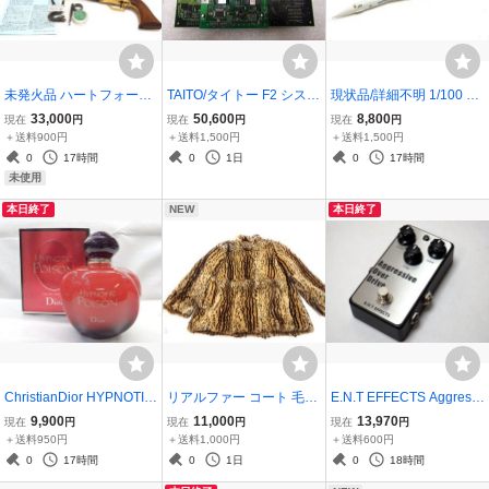
未発火品 ハートフォード
TAITO/タイトー F2 システ
現状品/詳細不明 1/100 ア
HWS モデルガン COLT W
ム マザーボード マジェス
イデンティカルスケール
33,000
50,600
8,800
現在
円
現在
円
現在
円
ALKER コルトウォーカー
ティックトウェルブ (MJ-
コンコルド エールフラン
＋送料900円
＋送料1,500円
＋送料1,500円
M1847 SPG リボルバー
12) (SUBボード) 動作確認
ス 模型 British airways 英
0
17時間
0
1日
0
17時間
済
国空港 飛行機
未使用
本日終了
NEW
本日終了
ChristianDior HYPNOTIC
リアルファー コート 毛皮
E.N.T EFFECTS Aggressi
POISON クリスチャンデ
毛種不明 ハーフコート ブ
ve Over Drive エフェクタ
9,900
11,000
13,970
現在
円
現在
円
現在
円
ィオール ヒプノティック
ラウン 11号 豹柄
ー オーバードライブ
＋送料950円
＋送料1,000円
＋送料600円
プワゾン EDT 100ml ほぼ
0
17時間
0
1日
0
18時間
満量■検索用/香水 フレグ