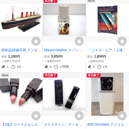
本日終了
NEW
ランス
現状品/詳細不明 グンゼ 1/
Maison Matine メゾンマ
「 ジャズ・ピアノ上達の
350 ルシタニア号 プラモ
ティン WARNI WARNI ワ
ための50のエチュード ジ
1,100
3,850
1,650
現在
円
現在
円
現在
円
デル 全長67㎝ R.M.S.LUS
ルニワルニ■オードパルフ
ャズ・インヴェンション
＋送料1,500円
＋送料830円
＋送料420円
ITANIA 客船 模型
ァム EDP 15ml 残量9割程
」 CD付き 書籍 楽譜 教則
1
1日
0
17時間
0
1日
度■検索用/香水 フレグラ
本 教本 Bill cunliffe ビル・
NEW
本日終了
本日終了
ンス
カンリフ
【2本】ローラメルシエ
クリスチャン・ディオー
IRIS OHYAMA アイリスオ