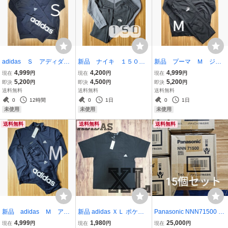
adidas Ｓ アディダ
新品 ナイキ １５０
新品 プーマ Ｍ ジャ
ス ジャージ上下 メン
ジャージ 上下 NIKE キ
ージ上下 PUMA ブラ
4,999
4,200
4,999
現在
円
現在
円
現在
円
ズ ブラック セット
ッズ グレー セット
ック 黒 セットアップ
5,200
4,500
5,200
即決
円
即決
円
即決
円
ブラック
送料無料
送料無料
送料無料
0
12時間
0
1日
0
1日
未使用
未使用
未使用
送料無料
送料無料
送料無料
新品 adidas Ｍ アデ
新品 adidas ＸＬ ポケッ
Panasonic NNN71500 パ
ィダス ジャージ上下
ト付きTシャツ ブラック
ナソニック LED照明器具
4,999
1,980
25,000
現在
円
現在
円
現在
円