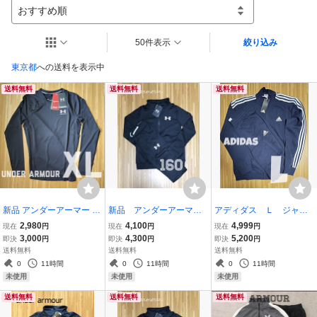
おすすめ順
50件表示
絞り込み
東京都
への送料を表示中
送料無料
送料無料
送料無料
新品 アンダーアーマー H
新品 アンダーアーマ
アディダス Ｌ ジャー
EATGEAR コンプレッシ
ー １６０ ジャージ上
ジ上下 adidas ネイビー
2,980
4,100
4,999
現在
円
現在
円
現在
円
ョンインナー 黒 XL 長袖
下 キッズ 黒 ブラッ
セット
3,000
4,300
5,200
即決
円
即決
円
即決
円
ク
送料無料
送料無料
送料無料
0
11時間
0
11時間
0
11時間
未使用
未使用
未使用
送料無料
送料無料
送料無料