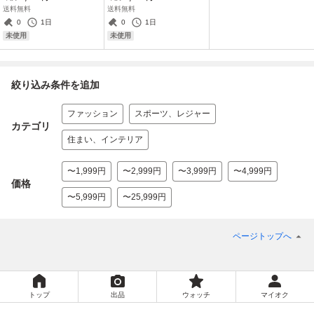
プ グレー
送料無料
送料無料
0
1日
0
1日
未使用
未使用
絞り込み条件を追加
ファッション
スポーツ、レジャー
カテゴリ
住まい、インテリア
〜1,999円
〜2,999円
〜3,999円
〜4,999円
価格
〜5,999円
〜25,999円
ページトップへ
トップ
出品
ウォッチ
マイオク