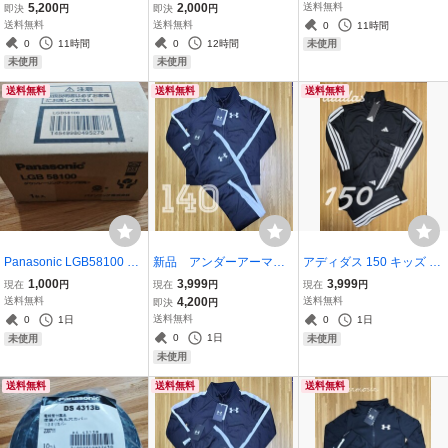
メンズ ネイビー、紺
ポケT ヘビーコットン ワ
15個セット
5,200
2,000
送料無料
即決
円
即決
円
ンポイント
送料無料
送料無料
0
11時間
0
11時間
0
12時間
未使用
未使用
未使用
送料無料
送料無料
送料無料
Panasonic LGB58100 ダ
新品 アンダーアーマ
アディダス 150 キッズ ジ
ウンシーリングライト ラ
ー ジャージ上下 １４
ャージ上下 ３本線 adidas
1,000
3,999
3,999
現在
円
現在
円
現在
円
ンプ別売 1台入
０ ガールズ セットアッ
ブラック 黒
送料無料
4,200
送料無料
即決
円
プ ブラック
送料無料
0
1日
0
1日
0
1日
未使用
未使用
未使用
送料無料
送料無料
送料無料