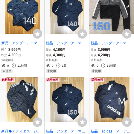
新品 アンダーアーマ
新品 アンダーアーマ
新品 アンダーアーマ
ー １４０ ジャージ上
ー １４０ ジャージ上
ー １６０ ジャージ上
3,999
4,100
3,999
現在
円
現在
円
現在
円
下 キッズ ネイビー
下 キッズ 黒 ブラッ
下 キッズ セット グ
4,200
4,300
4,200
即決
円
即決
円
即決
円
紺 セットアップ
ク
レー ブラック
送料無料
送料無料
送料無料
0
11時間
0
1日
0
12時間
未使用
未使用
未使用
送料無料
送料無料
送料無料
新品◆アディダス ジャ
新品 アンダーアーマ
新品 adidas Ｍ アデ