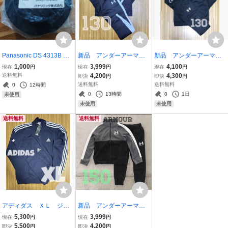
Panasonic DS 4313B 電
新品 アンダーアーマ
新品 アンダーアーマ
線管付属品 塗装八角丸穴
ー ジャージ上下 １３
ー １３０ ジャージ上
1,000
3,999
4,100
現在
円
現在
円
現在
円
カバー 13ミリカバー 10
０ ガールズ セットアッ
下 キッズ 黒 ブラッ
送料無料
4,200
4,300
即決
円
即決
円
コ入
プ ブラック
ク
送料無料
送料無料
0
12時間
0
13時間
0
1日
未使用
未使用
未使用
送料無料
送料無料
アディダス ＸＬ ジャ
新品 アンダーアーマ
ージ上下 adidas ネイビ
ー １５０ ジャージ上
5,300
3,999
現在
円
現在
円
ー セット
下 キッズ セットアッ
5,500
4,200
即決
円
即決
円