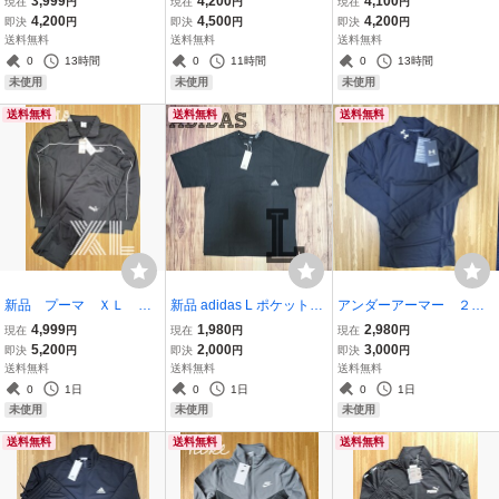
3,999
4,200
4,100
現在
円
現在
円
現在
円
ッズ グレー セット
ッズ グレー セット
ラック 黒 セットアップ
4,200
4,500
4,200
即決
円
即決
円
即決
円
送料無料
送料無料
送料無料
0
13時間
0
11時間
0
13時間
未使用
未使用
未使用
送料無料
送料無料
送料無料
新品 プーマ ＸＬ ジ
新品 adidas L ポケット付
アンダーアーマー ２Ｘ
ャージ上下 PUMA ブ
きTシャツ ブラック ポケT
Ｌ コンプレッションイ
4,999
1,980
2,980
現在
円
現在
円
現在
円
ラック 黒 セット ブ
ヘビーコットン
ンナー ブラック 黒
5,200
2,000
3,000
即決
円
即決
円
即決
円
ラック
長袖シャツ
送料無料
送料無料
送料無料
0
1日
0
1日
0
1日
未使用
未使用
未使用
送料無料
送料無料
送料無料