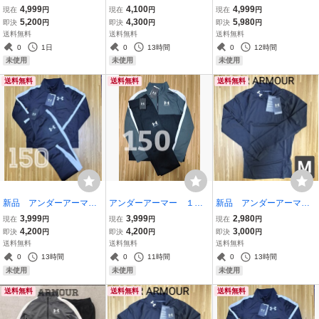
ージ上下 Ｌ メンズ adi
ー １５０ ジャージ上
ィダス ジャージ上下
4,999
4,100
4,999
現在
円
現在
円
現在
円
das ブラック 白ライン
下 キッズ 黒 ブラッ
メンズ ブラック セッ
5,200
4,300
5,980
即決
円
即決
円
即決
円
ク
ト
送料無料
送料無料
送料無料
0
1日
0
13時間
0
12時間
未使用
未使用
未使用
送料無料
送料無料
送料無料
新品 アンダーアーマ
アンダーアーマー １５
新品 アンダーアーマ
ー ジャージ上下 １５
０ ジャージ上下 キッ
ー M コンプレッショ
3,999
3,999
2,980
現在
円
現在
円
現在
円
０ ガールズ セットアッ
ズ セットアップ グレ
ンインナー ブラック
4,200
4,200
3,000
即決
円
即決
円
即決
円
プ ブラック UNDER AR
ー ブラック
黒 長袖シャツ
送料無料
送料無料
送料無料
MOUR
0
13時間
0
11時間
0
13時間
未使用
未使用
未使用
送料無料
送料無料
送料無料