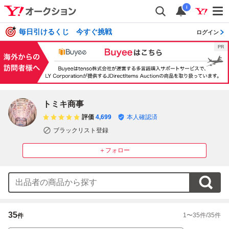
i
毎日引けるくじ 今すぐ挑戦
ログイン
トミキ商事
評価
4,699
本人確認済
ブラックリスト登録
＋フォロー
35
1
〜
35
件/
35
件
件