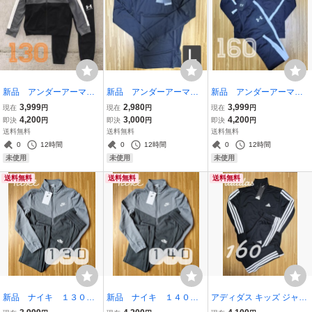
新品 アンダーアーマ
新品 アンダーアーマ
新品 アンダーアーマ
ー １３０ ジャージ上
ー Ｌ コンプレッショ
ー ジャージ上下 １６
3,999
2,980
3,999
現在
円
現在
円
現在
円
下 キッズ セットアッ
ンインナー ブラック
０ ガールズ セットアッ
4,200
3,000
4,200
即決
円
即決
円
即決
円
プ グレー
黒 長袖シャツ
プ ブラック UNDER AR
送料無料
送料無料
送料無料
MOUR
0
12時間
0
12時間
0
12時間
未使用
未使用
未使用
送料無料
送料無料
送料無料
新品 ナイキ １３０
新品 ナイキ １４０
アディダス キッズ ジャー
ジャージ 上下 NIKE キ
ジャージ 上下 NIKE キ
ジ上下 ３本線 adidas ブ