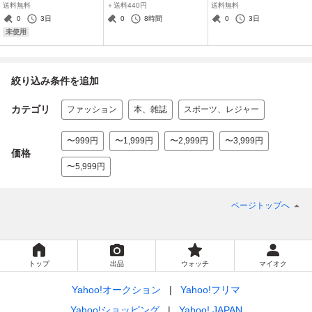
ォーマル イベントコン
びゅんジェットドラ (チ
ト USED 総柄 大きい
送料無料
＋送料440円
送料無料
パニオン 制服 受付
ョロQ) 非売品
サイズ
0
3日
0
8時間
0
3日
日本製 新品
未使用
絞り込み条件を追加
カテゴリ
ファッション
本、雑誌
スポーツ、レジャー
〜999円
〜1,999円
〜2,999円
〜3,999円
価格
〜5,999円
ページトップへ
トップ
出品
ウォッチ
マイオク
Yahoo!オークション
Yahoo!フリマ
Yahoo!ショッピング
Yahoo! JAPAN