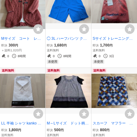
Mサイズ コート レー
◯ 3L ハーフパンツ クォ
Sサイズ トレーニングパ
ス ファー ニット ダッ
ーターサイズ ショートパ
ンツ Reebok リーボック
300
1,680
1,700
即決
円
即決
円
即決
円
フルコート 長袖 カーディ
ンツ 大きいサイズ 体操服
赤 レッド ジャージ 部活
＋送料1,020円
送料無料
送料無料
ガン
体操着 学校 ジャージ 新品
高校 中学 日本製 新品 男
0
8時間
0
8時間
0
3日
日本製 男女兼用
女兼用 体操着 体操服
未使用
未使用
送料無料
送料無料
送料無料
LL 半袖 シャツ kanko 白
M～Lサイズ ドット柄
スカーフ マフラー 格
ホワイト カッターシャツ
半袖 チュニック 未使
子 チェック柄
1,800
500
800
即決
円
即決
円
即決
円
メンズ 制服 男子 高校 中
用品 トップス ブラウス
送料無料
送料無料
送料無料