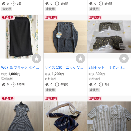
学 日本製 新品タグ付き 送
0
3日
0
8時間
0
8時間
料無料
未使用
未使用
未使用
送料無料
送料無料
送料無料
W67 黒 ブラック タイト
サイズ 130 ニッケ Vネ
2個セット リボン ネク
スカート ロングスカート
ック スクールベスト グレ
タイ 制服 女子 学生 新
1,000
1,200
800
即決
円
即決
円
即決
円
テンセル 日本製
ー 未使用 ニット ベス
品 コスプレ スクールリボ
送料無料
送料無料
送料無料
ト 制服 男女兼用 学生
ン
0
8時間
0
8時間
0
3日
服 冬用
未使用
未使用
送料無料
送料無料
送料無料