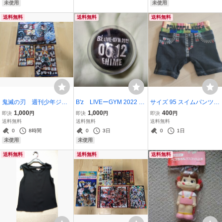
未使用
未使用
送料無料
送料無料
送料無料
鬼滅の刃 週刊少年ジャ
B'z LIVEーGYM 2022 E
サイズ 95 スイムパンツ
ンプ 雑誌 付録 ポス
HIME 0612 リストバン
男の子 水着 デニム風 ホー
1,000
1,000
400
即決
円
即決
円
即決
円
ター シール
ド 黒 ブラック BLAC
ムクリーニング済
送料無料
送料無料
送料無料
K ガチャ
0
8時間
0
3日
0
1日
未使用
未使用
送料無料
送料無料
送料無料