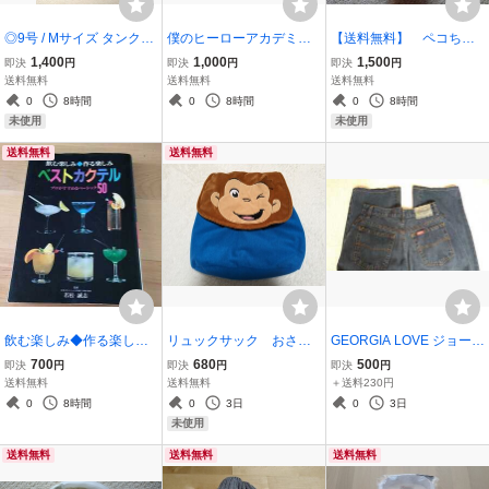
◎9号 / Mサイズ タンクト
僕のヒーローアカデミ
【送料無料】 ペコちゃ
ップ 黒ブラック U-FACT
ア 少年ジャンプ おま
ん マスコット人形 不
1,400
1,000
1,500
即決
円
即決
円
即決
円
ORY ユー・ファクトリ
け シール クリアしお
二家 未開封
送料無料
送料無料
送料無料
ー 制服 フォーマル 事務
り クリアファイル
0
8時間
0
8時間
0
8時間
服 新品
未使用
未使用
送料無料
送料無料
飲む楽しみ◆作る楽し
リュックサック おさる
GEORGIA LOVE ジョージ
み ベストカクテル 作
のジョージ ブルー 未
ア ラブ レディース
700
680
500
即決
円
即決
円
即決
円
り方 プロがすすめるベ
使用
デニム ジーンズ パン
送料無料
送料無料
＋送料230円
ーシック 監修 日本ホ
ツ ビッグジョン w66
0
8時間
0
3日
0
3日
テルバーメンズ協会 （H
G509
未使用
BA）会長 若松 誠志
送料無料
送料無料
送料無料