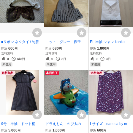
■リボン ネクタイ / 制服 O
ニット グレー 帽子
EL 半袖 シャツ kanko 白
L 学生 新品 コスプレ
キャップ ダメージ風
ホワイト カッターシャツ
600
680
1,800
即決
円
即決
円
即決
円
新品
メンズ 制服 男子 高校 中
送料無料
送料無料
送料無料
学 日本製 新品タグ付き
0
6時間
0
3日
0
3日
未使用
未使用
未使用
送料無料
本日終了
送料無料
9号 半袖 ドット柄 ワ
ドラえもん のび太のワ
Lサイズ nanoca by mac
ンピース（株）チクマ フ
ンニャン時空伝 びゅん
o キュロット スカー
5,000
1,000
600
即決
円
即決
円
即決
円