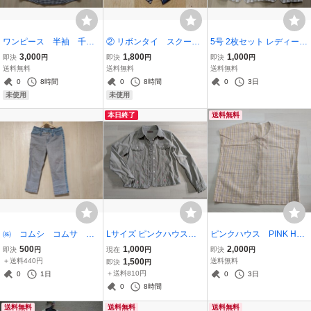
ワンピース 半袖 千鳥
② リボンタイ スクール
5号 2枚セット レディース
柄 制服 受付 コンパ
タイ 制服 中学生 高
半袖 シャツ ブラウス 制服
3,000
1,800
1,000
即決
円
即決
円
即決
円
ニオン 衣装 新品 タ
校生 ワンタッチタイ
夏服 ストライプ トップス
送料無料
送料無料
送料無料
グ付き ブラックホワイ
プ コスプレ
0
8時間
0
8時間
0
3日
ト 日本製
未使用
未使用
本日終了
送料無料
㈱ コムシ コムサ サ
Lサイズ ピンクハウス PI
ピンクハウス PINK HO
イズ40 ジーンズ デニ
NK HOUSE カーキ ベー
USE チェック柄 ノース
500
1,000
2,000
即決
円
現在
円
即決
円
ムパンツ
ジュ シャツ ジャケット
リーブ ブラウス
＋送料440円
1,500
送料無料
即決
円
コーディロイ フリル
＋送料810円
0
1日
0
3日
花柄 刺繍
0
8時間
送料無料
送料無料
送料無料