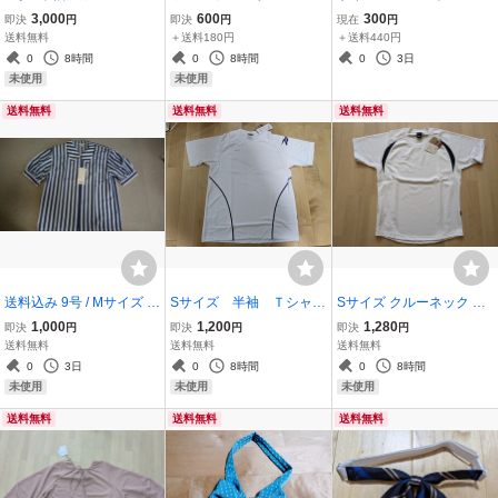
制服 受付 コンパニオ
系ストライプ柄 制服 事務
ー 長袖トップス 5点セッ
3,000
600
300
即決
円
即決
円
現在
円
ン フォーマル 黒 ド
服 受付 OL オフィス 日本
ト 長袖Tシャツ 長袖 女
送料無料
＋送料180円
＋送料440円
ット柄ストライプ 新
製 レディース 新品
の子 ベビー服 used
0
8時間
0
8時間
0
3日
品 タグ付き 日本製
未使用
未使用
（株）チクマ
送料無料
送料無料
送料無料
送料込み 9号 / Mサイズ ネ
Sサイズ 半袖 Ｔシャ
Sサイズ クルーネック 半
イビーストライプシャツ
ツ Reebok リーボッ
袖 Tシャツ 男女兼用 Ree
1,000
1,200
1,280
即決
円
即決
円
即決
円
ブラウス 制服 事務服 受付
ク 日本製 SPORTS
bok リーボック 新品 スポ
送料無料
送料無料
送料無料
体操服 新品
ーツ 日本製 部活 体育 中
0
3日
0
8時間
0
8時間
学 高校 体操服
未使用
未使用
未使用
送料無料
送料無料
送料無料