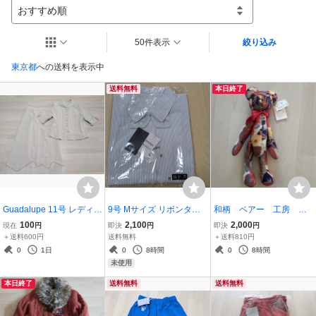
おすすめ順
50件表示
絞り込み
東京都
への送料を表示中
送料無料
本日終了
Guadalupe 11号 レディー
9号 Mサイズ リボンタイ
和柄 ベアー 工房 手
ス セットアップ スーツ 半
付 半袖 ブラウス BONMA
作り 花柄 くま 熊 ぬいぐ
100
2,100
2,000
現在
円
即決
円
即決
円
袖 ジャケット ロングスカ
X Rizal ボンマックス スト
るみ 身長約33cn
＋送料600円
送料無料
＋送料810円
ート ベージュ系
ライプ シャツ 事務服 レデ
0
1日
0
8時間
0
8時間
ィース ファッション
未使用
本日終了
送料無料
送料無料