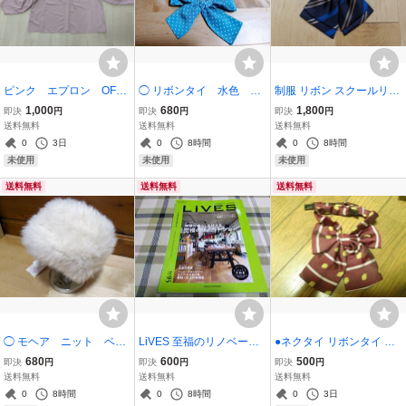
ピンク エプロン OFAL
◯ リボンタイ 水色
制服 リボン スクールリボ
O 新品 タグ付き スモ
白 ドット柄 水玉模
ン リボンタイ 女子 中学
1,000
680
1,800
即決
円
即決
円
即決
円
ック ワンピースの上に
様 スクールリボン
生 女子 高校生 ワンタ
送料無料
送料無料
送料無料
いかが？ 調理実習用
ッチタイプ コスプレ
0
3日
0
8時間
0
8時間
に コスプレ
未使用
未使用
未使用
送料無料
送料無料
送料無料
◯ モヘア ニット ベレ
LiVES 至福のリノベーシ
●ネクタイ リボンタイ 制
ー帽 アイボリー 新品
ョン 日本＆台湾のリノ
服 女子高生 コスプレ 新
680
600
500
即決
円
即決
円
即決
円
タグ付き
ベーション大特集！ 参考
品
送料無料
送料無料
送料無料
本
0
8時間
0
8時間
0
3日