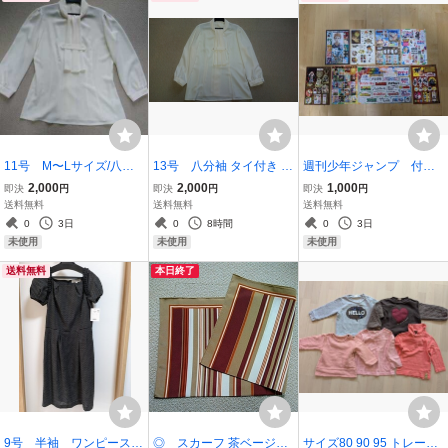
11号 M〜Lサイズ/八分
13号 八分袖 タイ付き チ
週刊少年ジャンプ 付
袖 タイ付き チリメンブラ
リメン風ブラウス 制服 フ
録 シール 全8種
2,000
2,000
1,000
即決
円
即決
円
即決
円
ウス 制服 フォーマル コン
ォーマル 上質 高級 新品
送料無料
送料無料
送料無料
パニオン (株)チクマ U-
0
3日
0
8時間
0
3日
FACTORY 上質 高級 新品
未使用
未使用
未使用
送料無料
本日終了
9号 半袖 ワンピース
◎ スカーフ 茶ベージュ
サイズ80 90 95 トレーナ