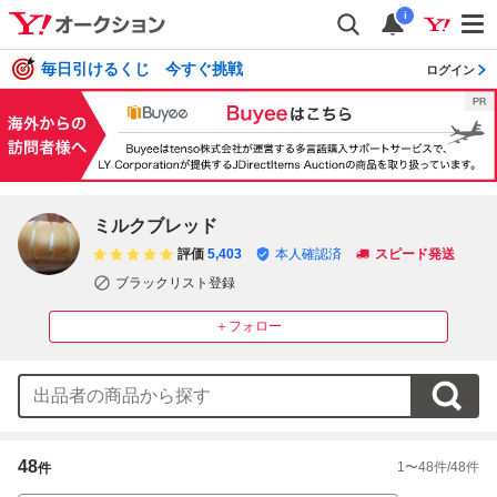
i
毎日引けるくじ 今すぐ挑戦
ログイン
ミルクブレッド
評価
5,403
本人確認済
スピード発送
ブラックリスト登録
＋フォロー
48
1
〜
48
件/
48
件
件