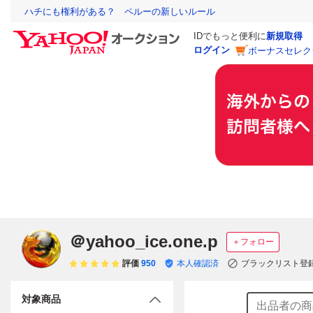
ハチにも権利がある？ ペルーの新しいルール
IDでもっと便利に
新規取得
ログイン
ボーナスセレク
＠yahoo_ice.one.p
＋フォロー
評価
950
本人確認済
ブラックリスト登
対象商品