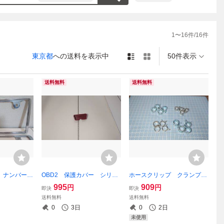
1
〜
16
件/
16
件
東京都
への送料を表示中
50件表示
送料無料
送料無料
ワ ナンバーフ
OBD2 保護カバー シリコ
ホースクリップ クランプ
ンス 金属
ンキャップ ダークレッド
4種類 内径11.0-13.4 13.5
995
909
円
円
即決
即決
-16.5 14.5-17.9 13.0-15.5
送料無料
送料無料
メッキ 16個
0
3日
0
2日
未使用