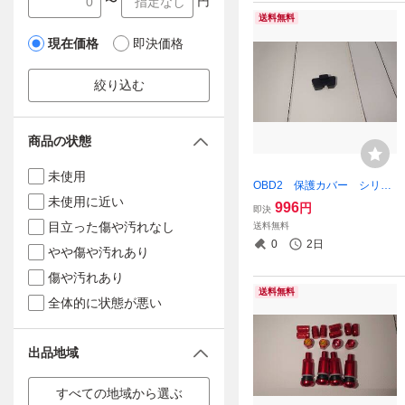
〜
円
送料無料
現在価格
即決価格
絞り込む
商品の状態
未使用
OBD2 保護カバー シリコ
未使用に近い
ンキャップ ブラック
996
円
即決
目立った傷や汚れなし
送料無料
0
2日
やや傷や汚れあり
傷や汚れあり
送料無料
全体的に状態が悪い
出品地域
すべての地域から選ぶ