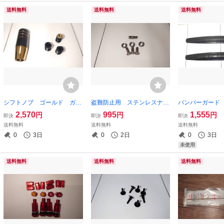
送料無料
送料無料
送料無料
シフトノブ ゴールド ガン
盗難防止用 ステンレスナン
バンパーガード
メタ ロゴ無し 樹脂と金属
バーボルト ライセンス M
ー カーボン調 
2,570
995
1,555
円
円
円
即決
即決
即決
のアダプター付き
6 3本 専用レンチ
m
送料無料
送料無料
送料無料
0
3日
0
2日
0
3日
未使用
送料無料
送料無料
送料無料