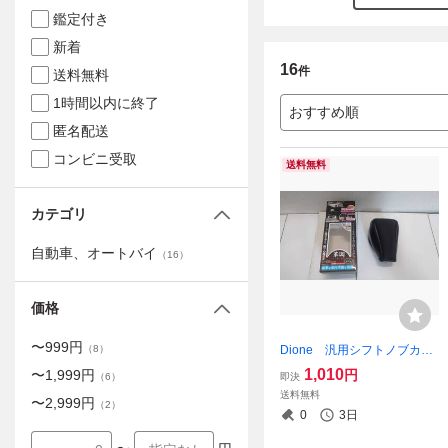
鑑定付き
新着
16
件
送料無料
1時間以内に終了
おすすめ順
匿名配送
コンビニ受取
送料無料
カテゴリ
自動車、オートバイ
（
16
）
価格
〜
999
円
Dione 汎用シフトノブカバ
（
8
）
ー PUレザー DI-148
1,010
円
〜
1,999
円
即決
（
6
）
送料無料
〜
2,999
円
（
2
）
0
3日