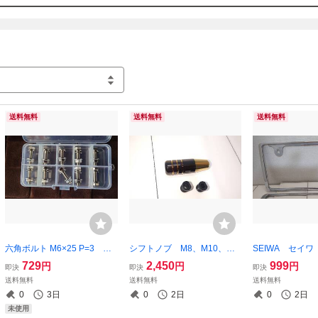
新品やチェックのみの物は、常に購入して

おりません。新たに出品することはなく、

もし出品する時は不定期になります。

−−−−−−−−−−−−−−−−−−−−−−−−−−−−−−−−−−

迅速対応を心がけておりますが、遅くなる

場合はご連絡をします。

−−−−−−−−−−−−−−−−−−−−−−−−−−−−−−−−−−

評価の内容によっては削除を致します。

−−−−−−−−−−−−−−−−−−−−−−−−−−−−−−−−−−
送料無料
送料無料
送料無料
六角ボルト M6×25 P=3 ニ
シフトノブ M8、M10、M1
SEIWA セイ
ッケルメッキ 六角ナット
2 ゴールド ガンメタ ロ
レーム ライセ
729
2,450
999
円
円
円
即決
即決
即決
ステンレス セレートフラン
ゴ無し アダプター付き
メッキ 前後2枚
送料無料
送料無料
送料無料
ジ
0
3日
0
2日
0
2日
未使用