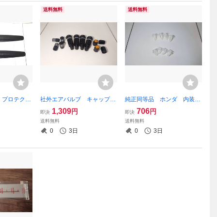
送料無料
送料無料
 プロテクタ
社外エアバルブ キャップ付
純正同等品 ホンダ 内装ク
PVC 40c
き 黒色 RAYSタイプ VOL
リップ4個ずつ 内張り 91
1,309
706
円
円
即決
即決
K プロドライブ等
560-S84-A01 91560-SM4-
送料無料
送料無料
003 アコード シビック
0
3日
0
3日
ライフ ストリーム他