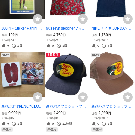
100円～Sticker Panini Su
90s reyn spoonerフィ
NIKE ナイキ JORDANジ
percalcio 2000 Paolo Mal
ル・エドワーズ・レイン
ョーダン３Tシャツ Lサイ
100
4,750
1,750
現在
円
現在
円
現在
円
dini MADE IN ITALY パオ
スプーナー プルオーバー
ズメキシコ製 ブラック
＋送料230円
＋送料250円
＋送料250円
ロ・マルディーニ
ハワイアンアロハ シャ
0
2日
0
3日
0
4日
ツ・ヴィンテージ古着ハ
NEW
本日終了
NEW
ワイ製
新品/未開封/ENCYCLOPE
新品バスプロショップメ
新品バスプロショップメ
DIA OF AIR JORDANS W/
ッシュキャップ・ネイビ
ッシュキャップ・ベージ
9,990
2,490
2,990
現在
円
現在
円
現在
円
SLIPCASE + 2016 Calen
ー Bass Pro Shops サイ
ュ系Bass Pro Shops サイ
＋送料850円
＋送料390円
＋送料390円
dar Bonus SEALED BRA
ズ：フリー
ズ：フリー
0
3日
0
11時間
0
3日
ND NEW
未使用
未使用
未使用