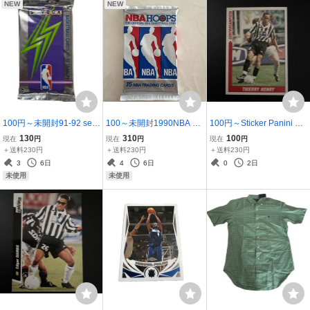
NEW
NEW
100円～未開封91-92 sea
100～未開封1990NBA H
100円～Sticker Panini Su
son skybox basketball car
OOPS 15NBA TRADING
percalcio 2000 Thierry He
130
310
100
現在
円
現在
円
現在
円
dsバスケットボール・カ
CARDSバスケットボール
nry Juventus MADE IN IT
＋送料230円
＋送料230円
＋送料230円
ード
トレーディングカード
ALY アンリ
3
6日
4
6日
0
2日
未使用
未使用