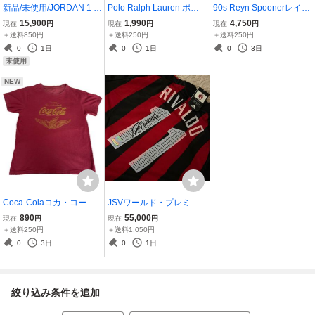
新品/未使用/JORDAN 1 L
Polo Ralph Lauren ポロ
90s Reyn Spoonerレイン
OW SE WHITE/MEDIUM
ラルフローレンMADE IN
スプーナー プルオーバー
15,900
1,990
4,750
現在
円
現在
円
現在
円
OLIVE-LIGHT CURRY-W
USA 半袖 ポロシャツ古着
ハワイアンアロハ シャ
＋送料850円
＋送料250円
＋送料250円
HITE26.5ｃｍレア
サイズ：M
ツ・ヴィンテージ古着ハ
0
1日
0
1日
0
3日
ワイ製
未使用
NEW
Coca-Colaコカ・コー
JSVワールド・プレミア
ラ Tシャツ古着
ム/リバウドRIVALDO 直
890
55,000
現在
円
現在
円
筆サイン AC.ミランユニ
＋送料250円
＋送料1,050円
フォーム
0
3日
0
1日
絞り込み条件を追加