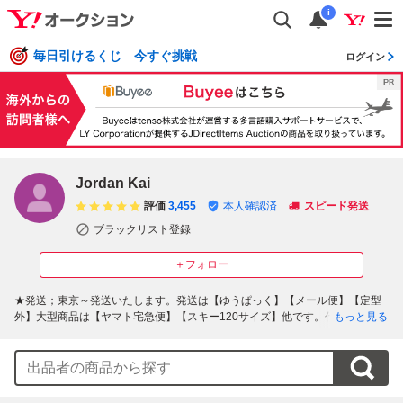
i
毎日引けるくじ 今すぐ挑戦
ログイン
Jordan Kai
評価
3,455
本人確認済
スピード発送
ブラックリスト登録
＋フォロー
★発送；東京～発送いたします。発送は【ゆうぱっく】【メール便】【定型
外】大型商品は【ヤマト宅急便】【スキー120サイズ】他です。代金引換は
もっと見る
行いません★商品の発送は入金確認後になります。取引ナビ～ご連絡になり
ます。★新規の方評価に悪いが複数（5以上）ある方とのお取引はいたしかね
ます。ご入札されても削除させていただく場合もありますのでご理解くださ
い。★落札後48時間以内のご連絡3日以内にご入金可能な方以外とのお取引
もこちらの判断で落札者削除させていただきます。★年代物商品（古着シュ