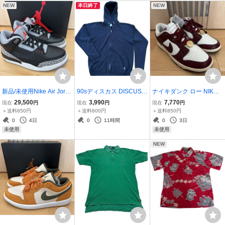
NEW
本日終了
NEW
新品/未使用Nike Air Jorda
90sディスカス DISCUSフ
ナイキダンク ロー NIKE S
n 3 Retro OG "Black Cem
ルジップ パーカー アメリ
E DUNK LOW SE セイル/
29,500
3,990
7,770
現在
円
現在
円
現在
円
entブラックセメント" (20
カ製Mサイズ ネイビーMa
チームレッド DV1160-10
＋送料850円
＋送料600円
＋送料850円
18)
de in USAレア
1
0
4日
0
11時間
0
3日
未使用
未使用
NEW