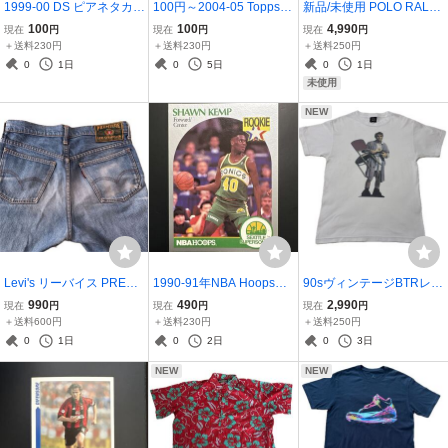
1999-00 DS ピアネタカル
100円～2004-05 Topps c
新品/未使用 POLO RALP
シオカード #95 [edgar Da
hrome #57 マイケル・フ
H LAURENラルフローレ
100
100
4,990
現在
円
現在
円
現在
円
vids] Juventus
ィンリー ダラス・マー
ン 胸ロゴ半袖ボタンダウ
＋送料230円
＋送料230円
＋送料250円
ベリックス
ンシャツCLASSIC FIT
0
1日
0
5日
0
1日
未使用
NEW
Levi's リーバイス PREMI
1990-91年NBA Hoopsル
90sヴィンテージBTRレア
ERE 日本製 ｗ31 ＢＩ
ーキーカードSHAWN KE
古着スティーブ・マーテ
990
490
2,990
現在
円
現在
円
現在
円
Ｇ Ｅ
MP
ィンTシャツ MADE IN US
＋送料600円
＋送料230円
＋送料250円
AサイズM
0
1日
0
2日
0
3日
NEW
NEW