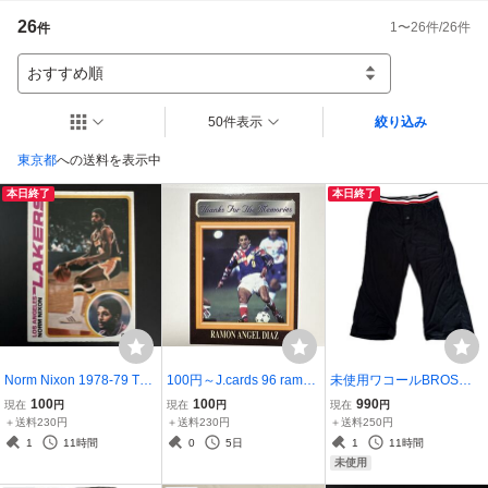
ーズ等）の経年劣化の状態、送料（梱包料含む）差額等に神経質な方、完品
26
1
〜
26
件/
26
件
件
をお求めの方のご入札はお断りします。また落札後のキャンセルもお断りし
ます★「評価不要」の場合は落札後、取引メッセージよりご連絡頂けますと

幸いです。
おすすめ順
50件表示
絞り込み
東京都
への送料を表示中
本日終了
本日終了
Norm Nixon 1978-79 Top
100円～J.cards 96 ramon
未使用ワコールBROS
ps RC ルーキーカード #6
angel diazラモン・ディア
【冷やテコ】冷感ステテ
100
100
990
現在
円
現在
円
現在
円
3ロサンゼルスレイカーズ
ス レア・カードJリーグ初
コ サイズ：L 日本製
＋送料230円
＋送料230円
＋送料250円
代得点王
1
11時間
0
5日
1
11時間
未使用