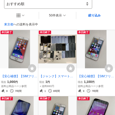
おすすめ順
50件表示
絞り込み
東京都
への送料を表示中
本日終了
本日終了
本日終了
【安心補償】【SIMフリ
【ジャンク】スマートフ
【安心補償】【SIMフリ
ー】 Apple iPhone7 256G
ォン パーツ・部品まとめ
ー】 Apple iPhone7 128G
1,000
1
1,100
現在
円
現在
円
現在
円
B 0727-303
（パーツ取り用） Motor
B 0727-304
送料は商品ページ参照
＋送料880円
送料は商品ページ参照
ola系 0806-302
9
7時間
1
8時間
9
7時間
本日終了
本日終了
本日終了