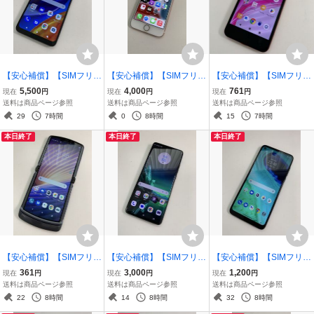
【安心補償】【SIMフリ
【安心補償】【SIMフリ
【安心補償】【SIMフリ
ー】Motorola moto e32s
ー】 Apple iPhone7 128G
ー】SHARP AQUOS sens
5,500
4,000
761
現在
円
現在
円
現在
円
0805-305
B 0722-307
e lite SH-M05 0804-301
送料は商品ページ参照
送料は商品ページ参照
送料は商品ページ参照
29
7時間
0
8時間
15
7時間
本日終了
本日終了
本日終了
【安心補償】【SIMフリ
【安心補償】【SIMフリ
【安心補償】【SIMフリ
ー】Motorola Razr 5G 0
ー】motorola edge40 neo
ー】Motorola Moto G8 0
361
3,000
1,200
現在
円
現在
円
現在
円
805-304
0805-303
805-309
送料は商品ページ参照
送料は商品ページ参照
送料は商品ページ参照
22
8時間
14
8時間
32
8時間