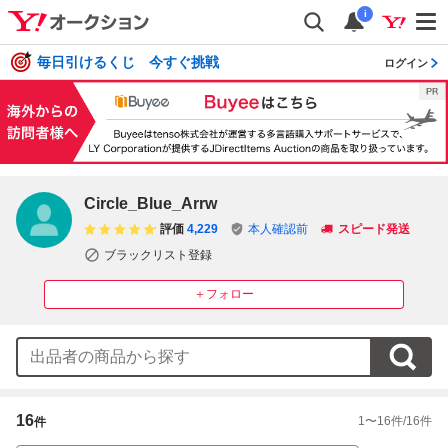
i
毎日引けるくじ 今すぐ挑戦
ログイン
Circle_Blue_Arrw
評価
4,229
本人確認前
スピード発送
ブラックリスト登録
＋フォロー
16
1
〜
16
件/
16
件
件