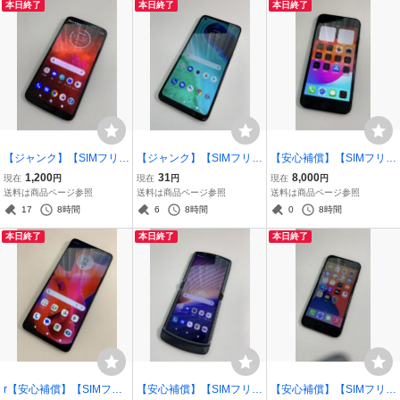
本日終了
本日終了
本日終了
【ジャンク】【SIMフリ
【ジャンク】【SIMフリ
【安心補償】【SIMフリ
ー】Motorola moto Z3 Pla
ー】Motorola Moto G8 0
ー】 Apple iPhoneSE2 64
1,200
31
8,000
現在
円
現在
円
現在
円
y 64G/4G 0805-308
805-302
GB 0722-304
送料は商品ページ参照
送料は商品ページ参照
送料は商品ページ参照
17
8時間
6
8時間
0
8時間
本日終了
本日終了
本日終了
r【安心補償】【SIMフリ
【安心補償】【SIMフリ
【安心補償】【SIMフリ