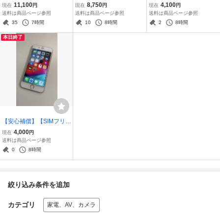
ー】Motorola Moto G24
ー】Motorola Razr 5G 0
ー】 Apple iPhone7 128G
11,100
8,750
4,100
現在
円
現在
円
現在
円
0805-306
805-301
B 0727-305
送料は商品ページ参照
送料は商品ページ参照
送料は商品ページ参照
35
7時間
10
8時間
2
8時間
本日終了
【安心補償】【SIMフリ
ー】 Apple iPhone6 64G
4,000
現在
円
B 0722-305
送料は商品ページ参照
0
8時間
絞り込み条件を追加
カテゴリ
家電、AV、カメラ