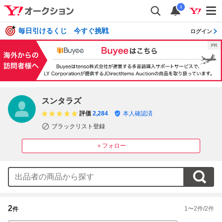
i
毎日引けるくじ 今すぐ挑戦
ログイン
スンタラズ
評価
2,284
本人確認済
ブラックリスト登録
＋フォロー
2
1
〜
2
件/
2
件
件