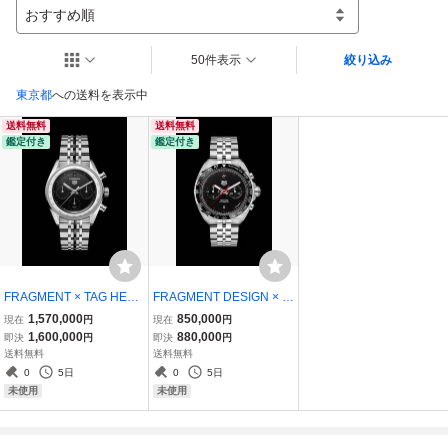
おすすめ順
50件表示
絞り込み
東京都
への送料を表示中
送料無料
送料無料
鑑定付き
鑑定付き
FRAGMENT × TAG HEUE
FRAGMENT DESIGN × T
R CARRERA CHRONOG
AG HEUER FORMULA 1
1,570,000
850,000
現在
円
現在
円
RAPH LIMITED EDITION
LIMITED EDITION 500本
1,600,000
880,000
即決
円
即決
円
500本限定 新品未使用品
限定 新品未使用品 タグ・
送料無料
送料無料
タグ・ホイヤー カレラ ク
ホイヤー フォーミュラ フ
0
5日
0
5日
ロノグラフ フラグメント
ラグメント デザイン
未使用
未使用