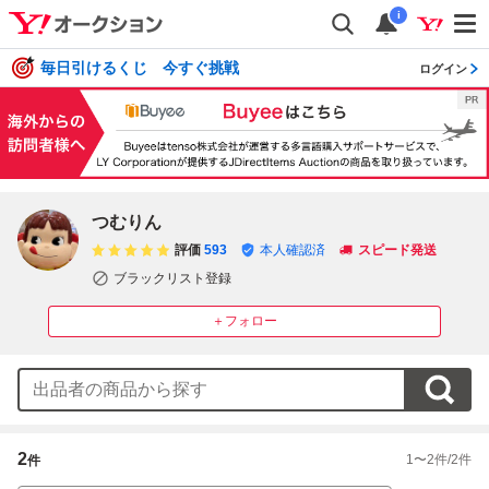
i
毎日引けるくじ 今すぐ挑戦
ログイン
つむりん
評価
593
本人確認済
スピード発送
ブラックリスト登録
＋フォロー
2
1
〜
2
件/
2
件
件