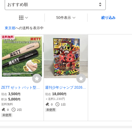
おすすめ順
50件表示
絞り込み
東京都
への送料を表示中
送料無料
ZETT ゼット バット型ス
週刊少年ジャンプ 2026年
クイーズ 2本セット プロ
33号 ONE PIECE 連載29
3,500
18,000
現在
円
現在
円
ステイタス
周年記念号 付録カード付
5,000
＋送料1,230円
即決
円
き 8冊セット
送料無料
0
1日
0
2日
未使用
未使用