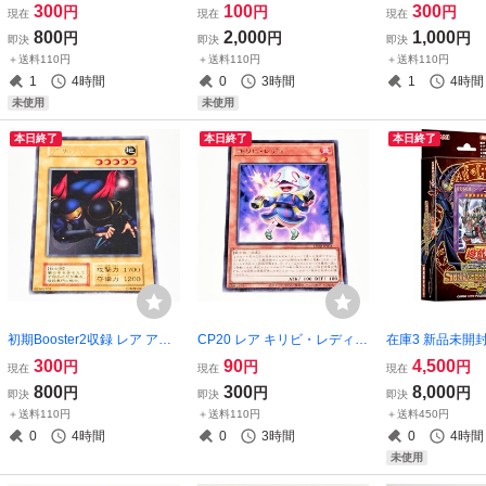
那・F・セイエイ RP-022 機
号 ヨクル 遊戯王OCG
イレイザー 遊戯
300
100
300
円
円
円
現在
現在
現在
動戦士ガンダム00 GUNDAM
三邪神
800
2,000
1,000
円
円
円
即決
即決
即決
ガンダム CARD GAME カー
＋送料110円
＋送料110円
＋送料110円
ドゲーム Vジャンプ付録 OO
1
4時間
0
3時間
1
4時間
未使用
未使用
本日終了
本日終了
本日終了
初期Booster2収録 レア アサ
CP20 レア キリビ・レディ
在庫3 新品未開
シン 遊戯王OCG
遊戯王OCG
ャーデッキ 武藤
300
90
4,500
円
円
円
現在
現在
現在
OCG STRUCTU
800
300
8,000
円
円
円
即決
即決
即決
石の戦士 マグネ
＋送料110円
＋送料110円
＋送料450円
リアー 闇遊戯
0
4時間
0
3時間
0
4時間
未使用