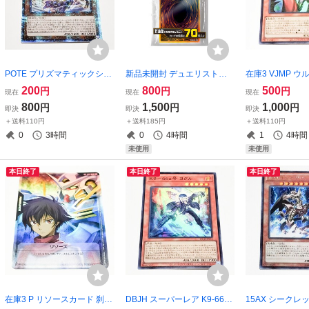
POTE プリズマティックシー
新品未開封 デュエリストカ
在庫3 VJMP 
クレットレア セリオンズ・
ードプロテクター 共通面 ホ
悪なる魔王-ゾー
200
800
500
円
円
円
現在
現在
現在
イレギュラー 遊戯王OCG プ
ログラムVer. 遊戯王OCG RU
G 闇バクラ 獏良
800
1,500
1,000
円
円
円
即決
即決
即決
リシク
SH DUEL DUELIST CARD P
＋送料110円
＋送料185円
＋送料110円
ROTECTOR カードスリーブ
0
3時間
0
4時間
1
4時間
裏面
未使用
未使用
本日終了
本日終了
本日終了
在庫3 P リソースカード 刹
DBJH スーパーレア K9-66a
15AX シークレ