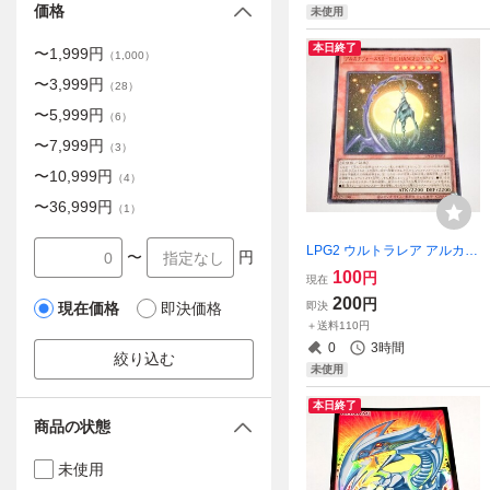
価格
未使用
本日終了
〜
1,999
円
（
1,000
）
〜
3,999
円
（
28
）
〜
5,999
円
（
6
）
〜
7,999
円
（
3
）
〜
10,999
円
（
4
）
〜
36,999
円
（
1
）
LPG2 ウルトラレア アルカナ
〜
円
フォースXII-THE HANGED M
100
円
現在
AN 遊戯王OCG
200
円
即決
現在価格
即決価格
＋送料110円
0
3時間
絞り込む
未使用
本日終了
商品の状態
未使用