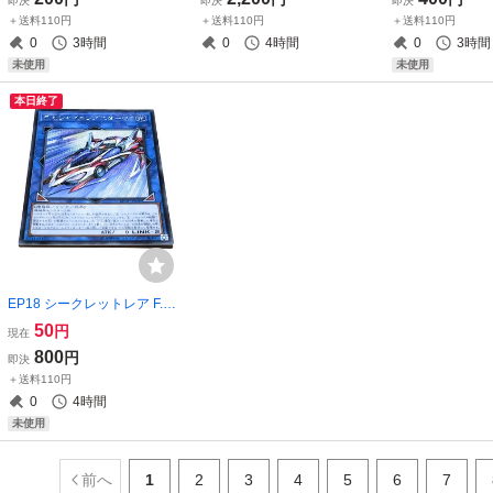
即決
即決
即決
違い デフォルメ
＋送料110円
＋送料110円
＋送料110円
0
3時間
0
4時間
0
3時間
未使用
未使用
本日終了
EP18 シークレットレア F.A.
シャイニングスターGT 遊戯
50
円
現在
王OCG シク
800
円
即決
＋送料110円
0
4時間
未使用
前へ
1
2
3
4
5
6
7