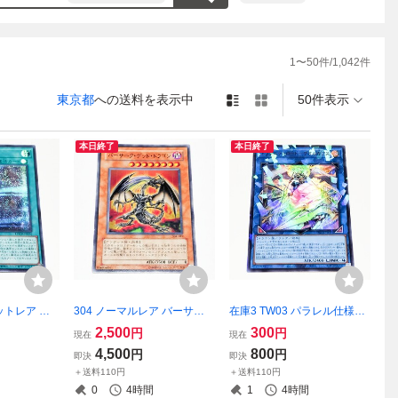
1
〜
50
件/
1,042
件
東京都
への送料を表示中
50件表示
本日終了
本日終了
ットレア 原
304 ノーマルレア バーサー
在庫3 TW03 パラレル仕様ウ
CG シク
ク・デッド・ドラゴン 遊戯
ルトラレア ドラグニティロ
2,500
300
円
円
現在
現在
王OCG ノーレア
ード-ゲオルギアス 遊戯王OC
4,500
800
円
円
即決
即決
G ウルパラ ドラグニティ
＋送料110円
＋送料110円
0
4時間
1
4時間