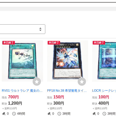
本日終了
本日終了
本日終了
RV01 ウルトラレア 魔女の聖
PP18 No.38 希望魁竜タイタ
LOCR シークレ
夜行 遊戯王OCG ウィッチク
ニック・ギャラクシー 遊戯
石の皇脈 遊戯王O
700
150
100
円
円
円
現在
現在
現在
ラフト
王OCG フォトン
1,200
300
400
円
円
円
即決
即決
即決
＋送料110円
＋送料110円
＋送料110円
0
4時間
0
3時間
0
3時間