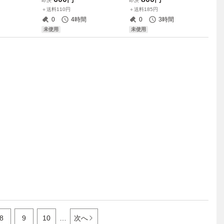
即決
即決
イム 太陽神合一 処刑人-マキ
＋送料110円
＋送料185円
ュラ ジュラゲド 死者蘇生
0
4時間
0
3時間
未使用
未使用
8
9
10
…
次へ