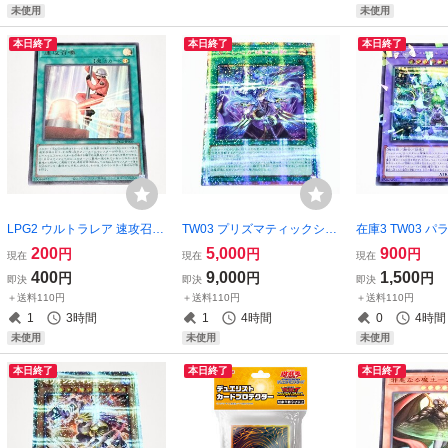
未使用
未使用
本日終了
本日終了
本日終了
LPG2 ウルトラレア 速攻召喚
TW03 プリズマティックシー
在庫3 TW03 
遊戯王OCG
クレットレア 凍てし心が映
ークレットレア 
200
5,000
900
円
円
円
現在
現在
現在
す神影 遊戯王OCG プリシク
ール・メシャフレ
400
9,000
1,500
円
円
円
即決
即決
即決
シャドール
王OCG シクパ
＋送料110円
＋送料110円
＋送料110円
1
3時間
1
4時間
0
4時間
未使用
未使用
未使用
本日終了
本日終了
本日終了