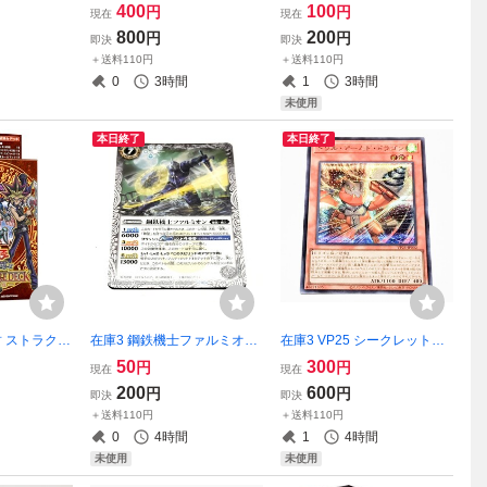
王OCG シク
壊竜ガンドラ 遊戯王OCG 表
輪鏡 遊戯王OCG
400
100
円
円
現在
現在
遊戯
800
200
円
円
即決
即決
＋送料110円
＋送料110円
0
3時間
1
3時間
未使用
本日終了
本日終了
封 ストラクチ
在庫3 鋼鉄機士ファルミオン
在庫3 VP25 シークレットレ
遊戯 遊戯王
P24-02 Battle Spirits バトル
ア ドリル・アームド・ドラ
50
300
円
円
現在
現在
RE DECK 磁
スピリッツ Vジャンプ付録 カ
ゴン 遊戯王OCG シク 万丈目
200
600
円
円
即決
即決
ット・ウォ
ード
準
＋送料110円
＋送料110円
0
4時間
1
4時間
未使用
未使用