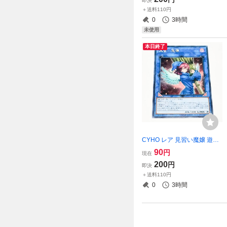
即決
＋送料110円
0
3時間
未使用
本日終了
CYHO レア 見習い魔嬢 遊戯
王OCG
90
円
現在
200
円
即決
＋送料110円
0
3時間