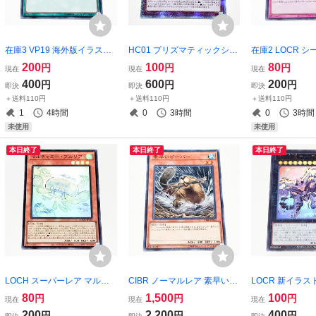
在庫3 VP19 海外版イラスト
HC01 プリズマティックシー
在庫2 LOCR 
シークレットレア 死者蘇生
クレットレア 運命の囚人 遊
ア 御前試合 遊戯
200
100
80
円
円
円
現在
現在
現在
遊戯王OCG イラスト違い 絵
戯王OCG プリシク Playmak
400
600
200
円
円
円
即決
即決
即決
違い
er 藤木遊作
＋送料110円
＋送料110円
＋送料110円
1
4時間
0
3時間
0
3時間
未使用
未使用
本日終了
本日終了
本日終了
LOCH スーパーレア マルチ
CIBR ノーマルレア 素早いビ
LOCR 新イラス
ャミー・プルリア 遊戯王OC
ーバー 遊戯王OCG ノーレア
レア 厄災の星テ
80
1,500
100
円
円
円
現在
現在
現在
G
遊戯王OCG イ
200
2,200
400
円
円
円