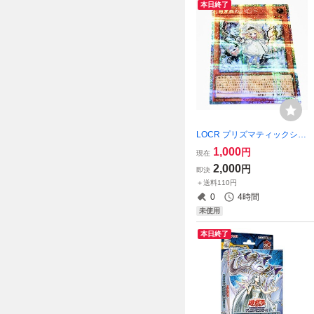
本日終了
LOCR プリズマティックシー
クレットレア 白き森のリゼ
1,000
円
現在
ット 遊戯王OCG プリシク
2,000
円
即決
＋送料110円
0
4時間
未使用
本日終了