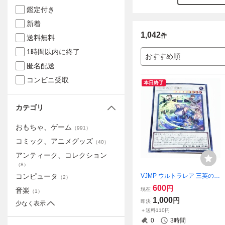
鑑定付き
新着
1,042
件
送料無料
1時間以内に終了
おすすめ順
匿名配送
コンビニ受取
本日終了
カテゴリ
おもちゃ、ゲーム
（
991
）
コミック、アニメグッズ
（
40
）
アンティーク、コレクション
（
8
）
VJMP ウルトラレア 三英の相
コンピュータ
（
2
）
剣師 遊戯王OCG 相剣 アルバ
600
円
現在
音楽
（
1
）
ス
1,000
円
即決
少なく表示
＋送料110円
0
3時間