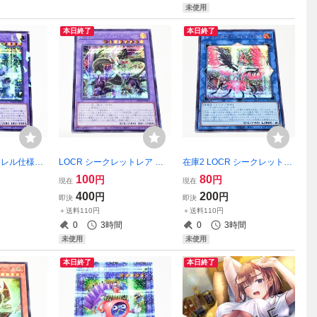
未使用
本日終了
本日終了
パラレル仕様シ
LOCR シークレットレア 四
在庫2 LOCR シークレットレ
エルシャド
天の龍 スターヴ・ヴェノ
ア トロイメア・フェニック
100
80
円
円
現在
現在
ール 遊戯
ム・フュージョン・ドラゴン
ス 遊戯王OCG シク
400
200
円
円
即決
即決
ラ シャドール
遊戯王OCG シク 捕食植物
＋送料110円
＋送料110円
0
3時間
0
3時間
未使用
未使用
本日終了
本日終了