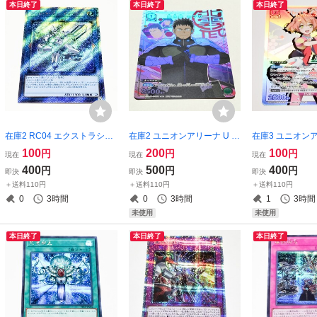
本日終了
本日終了
本日終了
在庫2 RC04 エクストラシー
在庫2 ユニオンアリーナ U 日
在庫3 ユニオンア
クレットレア コード・トー
比野カフカ UAPR/KJ8-1-061
レイア・ヴィオン 
100
200
100
円
円
円
現在
現在
現在
カー・インヴァート 遊戯王O
怪獣8号 トレーディングカー
R-2-035 マク
400
500
400
円
円
円
即決
即決
即決
CG EXシク Playmaker 藤木
ドゲーム UNION AREA Vジ
ィングカードゲーム
＋送料110円
＋送料110円
＋送料110円
遊作
ャンプ付録 カード
AREA Vジャン
0
3時間
0
3時間
1
3時間
未使用
未使用
本日終了
本日終了
本日終了