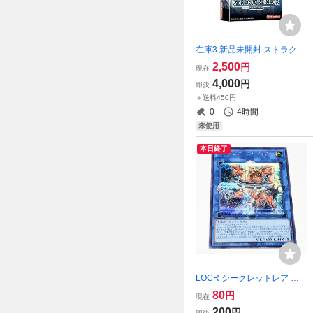
在庫3 新品未開封 ストラクチ
ャーデッキ 青き眼の光臨 遊
2,500
円
現在
戯王OCG STRUCTURE DEC
4,000
円
即決
K ブルーアイズ 海馬瀬人
＋送料450円
0
4時間
未使用
本日終了
LOCR シークレットレア ト
ロイメア・ケルベロス 遊戯
80
円
現在
王OCG シク
200
円