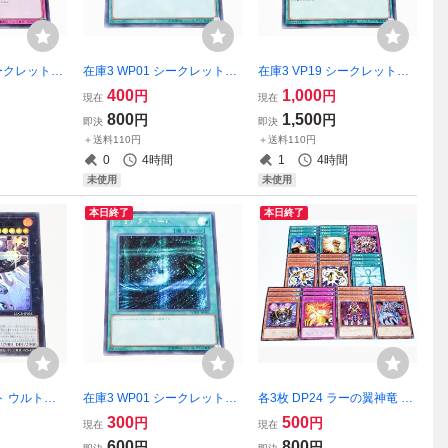
シークレットレ
在庫3 WP01 シークレットレ
在庫3 VP19 シークレットレ
王OCG シク
ア 封印の黄金櫃 遊戯王OCG
ア 融合 遊戯王OCG シク E・
400
1,000
円
円
現在
現在
シク 武藤遊戯
HERO
800
1,500
円
円
即決
即決
＋送料110円
＋送料110円
0
4時間
1
4時間
未使用
未使用
本日終了
本日終了
ト ウルトラ
在庫3 WP01 シークレットレ
各3枚 DP24 ラーの翼神竜 デ
ィ・フォン
ア ブラック・ホール 遊戯王
ッキパーツ 遊戯王OCG マリ
300
500
円
円
現在
現在
ラスト違い 絵
OCG シク
ク 三幻神 リアクター・スラ
600
800
円
円