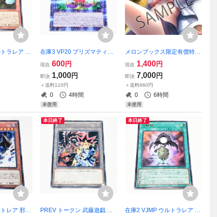
ウルトラレア 邪
在庫3 VP20 プリズマティッ
メロンブックス限定有償特典
ク 遊戯王OC
クシークレットレア 時の魔
描き下ろしB2タペストリー
600
1,400
円
円
現在
現在
了
導士 遊戯王OCG プリシク 時
古賀希望 制服カノジョ2.5 エ
1,000
7,000
円
円
即決
即決
の魔導師
ンターグラム 桐沢さき 葉月
＋送料110円
＋送料660円
玉兎
0
4時間
0
6時間
未使用
未使用
本日終了
本日終了
ットレア 邪神
PREV トークン 武藤遊戯 破
在庫2 VJMP ウルトラレア 月