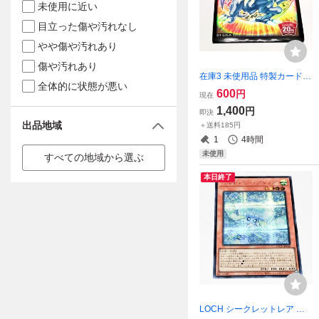
未使用に近い
目立った傷や汚れなし
やや傷や汚れあり
傷や汚れあり
在庫3 未使用品 特製カードプ
全体的に状態が悪い
ロテクター 10枚入り 青眼の
600
円
現在
白龍 遊戯王OCG 20th ANNIV
1,400
円
即決
ERSARY SPECIAL カードス
出品地域
＋送料185円
リーブ Vol.1 ブルーアイズ
1
4時間
未使用
すべての地域から選ぶ
本日終了
LOCH シークレットレア マ