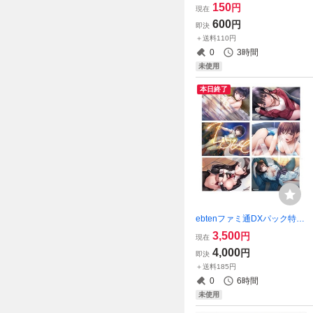
ルチャミー・プルリア 遊戯
150
円
現在
王OCG シク
600
円
即決
＋送料110円
0
3時間
未使用
本日終了
ebtenファミ通DXパック特典
L版ブロマイド10枚セット 許
3,500
円
現在
斐ゆい 玉依ひまり 八尋実桜
4,000
円
即決
桃尻芹香 制服カノジョ2 桐沢
＋送料185円
さき 葉月玉兎 エビテン
0
6時間
未使用