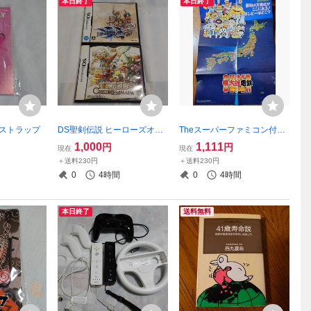
本日終了
本日終了
 ストラップ
DS聖剣伝説 ヒーローズオブ
Theスーパーファミコン付録
マナ チルドレンオブマナ 2本
ポスター「スーパー桃太郎電
1,000
1,111
円
円
現在
現在
セット
鉄DX」
＋送料230円
＋送料230円
0
4時間
0
4時間
本日終了
送料無料