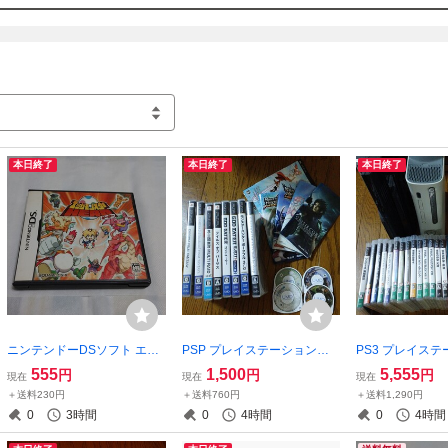
本日終了
本日終了
本日終了
ニンテンドーDSソフト エッ
PSP プレイステーションポ
PS3 プレイス
グモンスターヒーロー（HER
ータブル ソフト12本
体（初期型）& ソ
555
1,500
5,555
円
円
円
現在
現在
現在
O）
box360本体&
＋送料230円
＋送料760円
＋送料1,290円
ャンク）
0
3時間
0
4時間
0
4時間