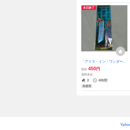
本日終了
「アリス・イン・ワンダーラ
ンド」ストラップ
450
円
現在
送料未定
0
4時間
未使用
Yah