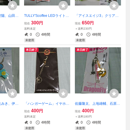
聖陽、山田孝
TULLY'Scoffee LEDライトス
「アイスエイジ3」クリアフ
者あり」携帯ス
トラップ全4種類×2 計8つ
ァイル、ストラップ
300
650
円
円
現在
現在
送料未定
＋送料230円
0
4時間
0
4時間
未使用
未使用
本日終了
本日終了
矢みき、伊東
「ハンガーゲーム」イヤホン
佐藤隆太、上地雄輔、石原さ
国で君に逢えた
ジャックストラップ
とみ「漫才ギャング」ストラ
400
400
円
円
現在
現在
2個、クリア
ップ
送料未定
＋送料180円
0
4時間
0
4時間
未使用
未使用