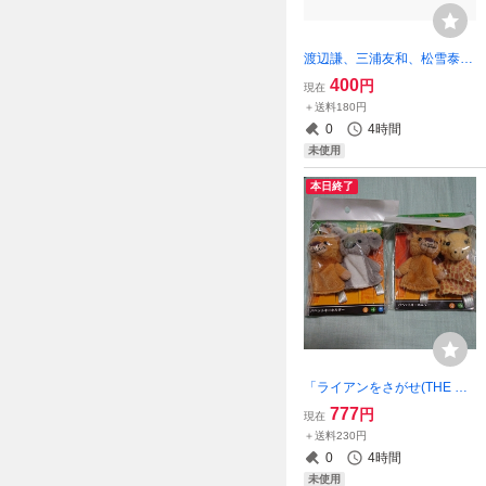
渡辺謙、三浦友和、松雪泰子
『沈まぬ太陽』携帯ストラッ
400
円
現在
プ
＋送料180円
0
4時間
未使用
本日終了
「ライアンをさがせ(THE WI
LD)」パペットキーホルダー
777
円
現在
＋送料230円
0
4時間
未使用