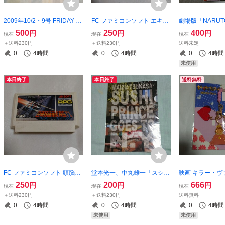
2009年10/2・9号 FRIDAY フ
FC ファミコンソフト エキサ
劇場版「NARU
ライデー「加護亜依」特大ポ
イトバイク
ップ
500
250
400
円
円
円
現在
現在
現在
スター付き
＋送料230円
＋送料230円
送料未定
0
4時間
0
4時間
0
4時間
未使用
本日終了
本日終了
送料無料
FC ファミコンソフト 頭脳戦
堂本光一、中丸雄一「スシ王
映画 キラー・ヴ
艦ガル
子」クリアファイル
ード天使ストラ
250
200
666
円
円
円
現在
現在
現在
＋送料230円
＋送料230円
送料無料
0
4時間
0
4時間
0
4時間
未使用
未使用