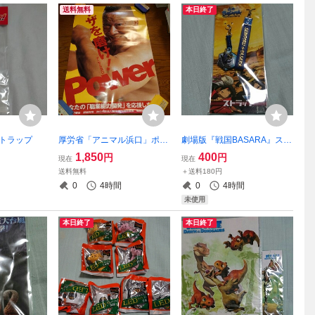
送料無料
本日終了
ストラップ
厚労省「アニマル浜口」ポス
劇場版『戦国BASARA』スト
ター B2サイズ
ラップ
1,850
400
円
円
現在
現在
送料無料
＋送料180円
0
4時間
0
4時間
未使用
本日終了
本日終了