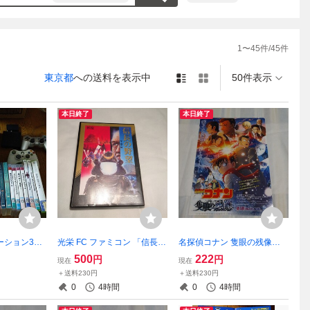
1
〜
45
件/
45
件
東京都
への送料を表示中
50件表示
本日終了
本日終了
テーション3本
光栄 FC ファミコン 「信長の
名探偵コナン 隻眼の残像（
フト20本 x-
野望」
フラッシュバック）クリアフ
500
222
円
円
現在
現在
ソフト3本（ジ
ァイル
＋送料230円
＋送料230円
0
4時間
0
4時間