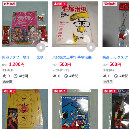
送料無料
本日終了
送料無料
阿部サダヲ、堤真一、柴咲コ
未発掘の玉手箱 手塚治虫/芸
映画 ボックス 
ウ「舞妓Haaaan!!!」ストラ
術芸能エンタメアート
1,200
500
500
円
円
円
現在
現在
現在
ップ、クリアファイル、キー
送料無料
＋送料230円
送料無料
ホルダー
0
4時間
0
4時間
0
4時間
未使用
未使用
本日終了
本日終了
本日終了