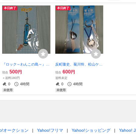
本日終了
本日終了
『ロック～わんこの島～』ス
反町隆史、菊川怜、松山ケン
トラップ
イチ「蒼き狼 地果て海尽き
500
600
円
円
現在
現在
るまで」キーホルダー、スト
＋送料180円
送料未定
ラップ2個セット
0
4時間
0
4時間
未使用
未使用
oo!オークション
Yahoo!フリマ
Yahoo!ショッピング
Yahoo! 