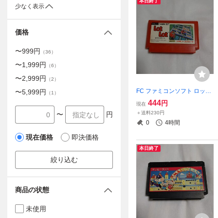
本日終了
少なく表示
価格
〜
999
円
（
36
）
〜
1,999
円
（
6
）
〜
2,999
円
（
2
）
FC ファミコンソフト ロット
〜
5,999
円
（
1
）
ロット
444
円
現在
＋送料230円
〜
円
0
4時間
現在価格
即決価格
本日終了
絞り込む
商品の状態
未使用