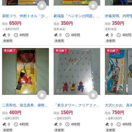
柴咲コウ、仲村トオル「少林
劇場版「ペンギンの問題」ス
伊藤英明、内野
少女」携帯ストラップ、クリ
トラップ
之「252 生存
650
350
350
円
円
円
現在
現在
現在
アファイル
トラップ
＋送料230円
送料未定
送料未定
0
4時間
0
4時間
0
4時間
未使用
未使用
未使用
本日終了
本日終了
本日終了
二宮和也、堀北真希、柴咲コ
「東京タワー」クリアファイ
大沢たかお、真
ウ『男女逆転大奥』ストラッ
ル
美咲『Life 天
400
150
750
円
円
円
現在
現在
現在
プ
ら』ストラップ
＋送料180円
＋送料230円
＋送料180円
ファイルセット
0
4時間
0
4時間
0
4時間
未使用
未使用
未使用