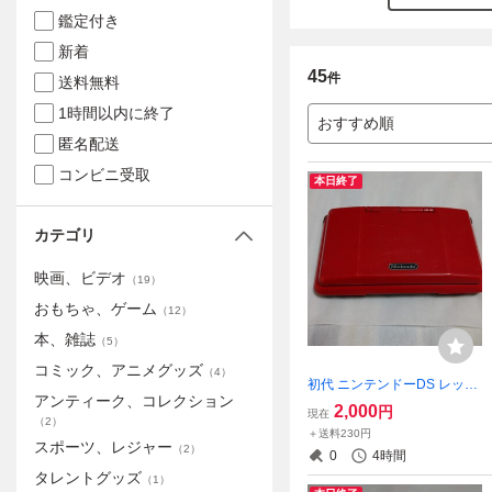
鑑定付き
新着
45
件
送料無料
1時間以内に終了
おすすめ順
匿名配送
コンビニ受取
本日終了
カテゴリ
映画、ビデオ
（
19
）
おもちゃ、ゲーム
（
12
）
本、雑誌
（
5
）
コミック、アニメグッズ
（
4
）
初代 ニンテンドーDS レッド
アンティーク、コレクション
（ジャンク）
2,000
円
現在
（
2
）
＋送料230円
スポーツ、レジャー
（
2
）
0
4時間
タレントグッズ
（
1
）