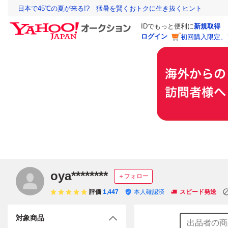
日本で45℃の夏が来る!? 猛暑を賢くおトクに生き抜くヒント
IDでもっと便利に
新規取得
ログイン
初回購入限定、
oya********
＋フォロー
評価
1,447
本人確認済
スピード発送
対象商品