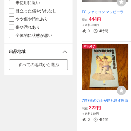
未使用に近い
目立った傷や汚れなし
FC ファミコン マッピーラン
ド
やや傷や汚れあり
444
円
現在
＋送料230円
傷や汚れあり
0
4時間
全体的に状態が悪い
本日終了
出品地域
すべての地域から選ぶ
7勝7敗の力士が勝ち越す理由
222
円
現在
＋送料230円
0
4時間