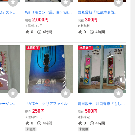
TO」ストラ
Wii リモコン（黒、白）wiiヌ
西丸震哉「41歳寿命説」
ンチャク wiiクラシックコン
2,000
300
円
円
現在
現在
トローラー wiiハンドル
＋送料760円
送料無料
0
4時間
0
4時間
本日終了
本日終了
ァージンロ
「ATOM」クリアファイル
前田敦子、川口春奈『もしド
ップ
ラ』ストラップ2個セット
250
500
円
円
現在
現在
＋送料230円
送料未定
0
4時間
0
4時間
未使用
未使用