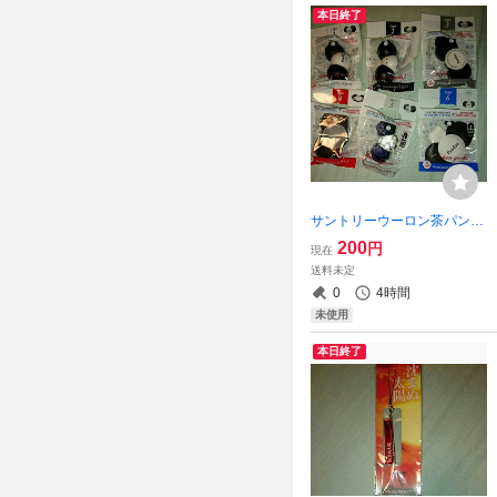
本日終了
サントリーウーロン茶パンダ
オキッチングッズ全６種類
200
円
現在
送料未定
0
4時間
未使用
本日終了