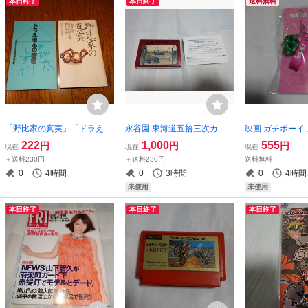
本日終了
本日終了
送料無料
「野比家の真実」「ドラえも
永谷園 東海道五拾三次カー
映画 ガチボーイ
んの秘密」2冊セット
ド フルセット 歌川広重 当選
222
1,000
555
円
円
円
現在
現在
現在
品 未開封
＋送料230円
＋送料230円
送料無料
0
4時間
0
3時間
0
4時間
未使用
未使用
本日終了
本日終了
本日終了