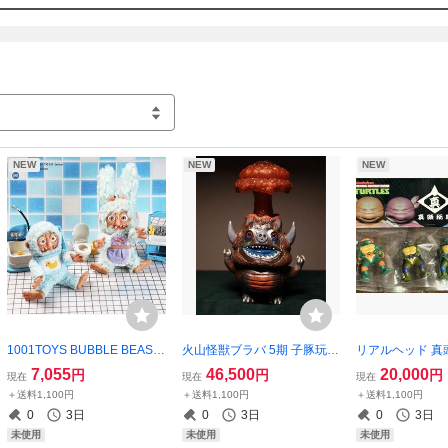
NEW
NEW
NEW
1001TOYS BUBBLE BEAST
火山怪獣ブラバ 5期 子豚玩具
リアルヘッド 真頭玩
S.FOAM DRIPリアルヘッreal
ワンダーピッグ リアルヘッ
ead real head un
7,055
46,500
20,000
円
円
円
現在
現在
現在
head uamou IZUMONSTER
ド realhead uamou IZUMON
es ミュータン
＋送料1,100円
＋送料1,100円
＋送料1,100円
mvh ZOLLMEN ^ Fロックス
STER mvh ZOLLMEN ヘッド
イズモンスター
0
3日
0
3日
0
3日
タジオ
ロックスタジオ
スタジオ
未使用
未使用
未使用