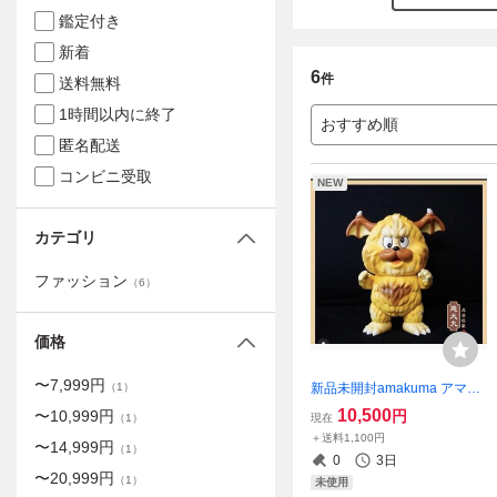
鑑定付き
新着
6
件
送料無料
1時間以内に終了
おすすめ順
匿名配送
コンビニ受取
NEW
カテゴリ
ファッション
（
6
）
価格
〜
7,999
円
新品未開封amakuma アマク
（
1
）
マ 忍者怪獣 悪犬丸第1期War
10,500
円
〜
10,999
円
現在
（
1
）
uinu Maru 1st.ソフビ SOFUB
＋送料1,100円
〜
14,999
円
I（検ZUMONSTERmvh hxs Z
（
1
）
0
3日
OLLMEN iluiluuzumark
〜
20,999
円
（
1
）
未使用