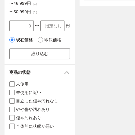
〜
46,999
円
（
1
）
〜
50,999
円
（
1
）
〜
円
現在価格
即決価格
絞り込む
商品の状態
未使用
未使用に近い
目立った傷や汚れなし
やや傷や汚れあり
傷や汚れあり
全体的に状態が悪い