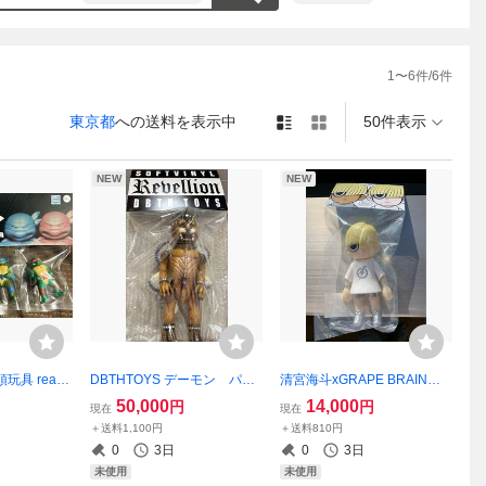
1
〜
6
件/
6
件
東京都
への送料を表示中
50件表示
NEW
NEW
具 realh
DBTHTOYS デーモン パズ
清宮海斗xGRAPE BRAINの
boxindustri
ズ D.B.T.H TOYS リアルヘ
りくん” イズモンスター ス
50,000
14,000
円
円
現在
現在
トタートルズ
ッド izumonster ヘッドロ
イミーデザインラボ ZOLLM
＋送料1,100円
＋送料810円
へツドロック
ックスタジオ
EN HEADLOCKSTUDIO
0
3日
0
3日
未使用
未使用