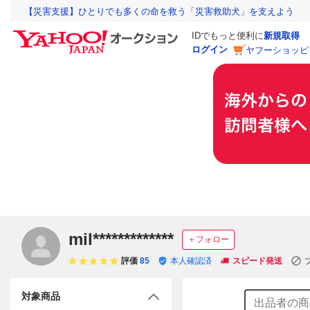
【災害支援】ひとりでも多くの命を救う「災害救助犬」を支えよう
IDでもっと便利に
新規取得
ログイン
ヤフーショッピ
mil*************
＋フォロー
評価
85
本人確認済
スピード発送
対象商品