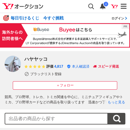
i
毎日引けるくじ 今すぐ挑戦
ログイン
ハヤヤッコ
評価
4,817
本人確認済
スピード発送
ブラックリスト登録
＋フォロー
競馬、プロ野球、トレカ、トミカ関連を中心に、ミニチュアフィギュアやト
ミカ、プロ野球カードなどの商品を取り扱ってます　迅速かつ丁寧なご対応
もっと見る
を心掛け、

ご購入頂いた商品はできるだけ早くお届け致します。　その為取引成立後、
御入金はお早めにお願いします。

遅れる場合には必ずご連絡下さいませ。何卒宜しくお願いします。