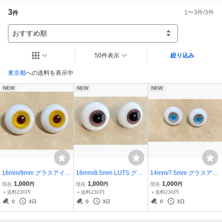
3
1
〜
3
件/
3
件
件
おすすめ順
50件表示
絞り込み
東京都
への送料を表示中
NEW
NEW
NEW
16mm/9mm グラスアイ 1
16mm/8.5mm LUTS グラ
14mm/7.5mm グラスアイ
6ミリ SD ドールアイ スー
スアイ 16ミリ SD ドール
14ミリ SD ドールアイ ス
1,000
1,000
1,000
現在
円
現在
円
現在
円
パードルフィー 人形 球体
アイ スーパードルフィー
ーパードルフィー 人形 球
＋送料230円
＋送料230円
＋送料230円
関節人形 doll ドール
人形 球体関節人形 ドール
体関節人形 ドール
0
3日
0
3日
0
3日