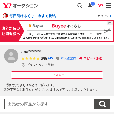
i
毎日引けるくじ 今すぐ挑戦
ログイン
ana********
評価
945
本人確認前
スピード発送
ブラックリスト登録
＋フォロー
ご覧いただきありがとうございます。

迅速丁寧なお取引を心がけておりますので宜しくお願いいたします。