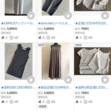
★UNFILOアンフィーロキ
★euro-starユーロスター
★定価1.5万UNTITLEDア
ーネックジャンパースカ
ジュニア乗馬パンツキュ
ンタイトルVネックブラウ
3,900
3,000
700
即決
円
即決
円
即決
円
ート ワンピXS★B
ロットジョッパーズ140★
ス0★送料\185白
送料未定
送料未定
送料未定
黒
0
1日
0
3日
0
4日
NEW
NEW
★送料\185 23区VINGT-T
★新品定価1万UNFILO自
★送料\185定価1.5万UNTI
ROIS ARRONDISSEMEN
由区Tシャツ＆ジャンパー
TLEDアンタイトルノース
1,000
3,000
700
即決
円
即決
円
即決
円
TSリブタンクトップ32★
スカートセット32★カー
リーブ付きサマーニット0
送料未定
送料未定
送料未定
黒
キ
★白
0
2日
0
4日
0
4日
未使用