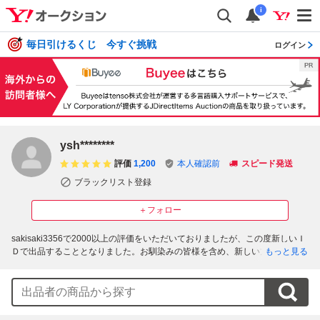
i
毎日引けるくじ 今すぐ挑戦
ログイン
ysh********
評価
1,200
本人確認前
スピード発送
ブラックリスト登録
＋フォロー
sakisaki3356で2000以上の評価をいただいておりましたが、この度新しいＩ
Ｄで出品することとなりました。お馴染みの皆様を含め、新しい方との出会
もっと見る
いも楽しみに、いろいろと出品していくつもりです。これからどうぞ新しい
ＩＤをよろしくお願いいたします♪