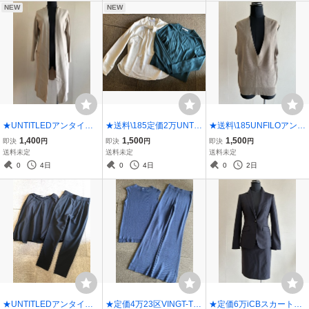
NEW
NEW
★UNTITLEDアンタイト
★送料\185定価2万UNTIT
★送料\185UNFILOアンフ
ルベルト付きロングカー
LEDアンタイトルカーデ&
ィーロゆったりVネックベ
1,400
1,500
1,500
即決
円
即決
円
即決
円
ディガン0★B
ブラウスアンサンブル0★
ストS★カーキベージュ
送料未定
送料未定
送料未定
G
0
4日
0
4日
0
2日
★UNTITLEDアンタイト
★定価4万23区VINGT-TR
★定価6万iCBスカートス