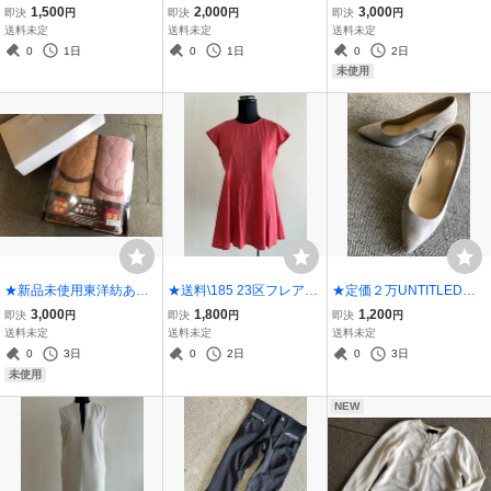
ウィンストレッチスキニ
端丈パンツ30★白黒
アチュニックカットソー3
1,500
2,000
3,000
即決
円
即決
円
即決
円
ージーンズXS★黒
2★カーキ
送料未定
送料未定
送料未定
0
1日
0
1日
0
2日
未使用
★新品未使用東洋紡あっ
★送料\185 23区フレアチ
★定価２万UNTITLEDア
たか素材使用の敷きパッ
ュニックカットソー32★
ンタイトルパンプス22.5
3,000
1,800
1,200
即決
円
即決
円
即決
円
ト2枚セット★
朱色
★GB
送料未定
送料未定
送料未定
0
3日
0
2日
0
3日
未使用
NEW