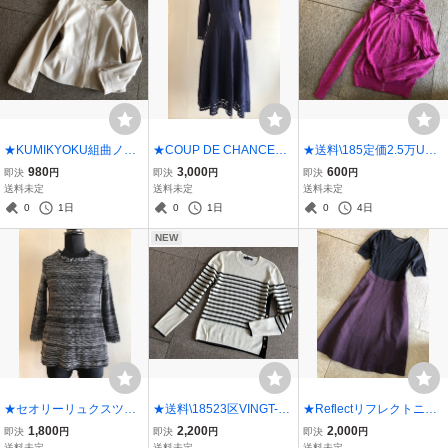
★KUMIKYOKU組曲ノー
★COUP DE CHANCEク
★送料\185定価2.5万UNTI
カラージャケット1★白
ードシャンスニットワン
TLEDアンタイトルリネン
980
3,000
600
即決
円
即決
円
即決
円
ピ36★紺
混ニットパーカー0★P
送料未定
送料未定
送料未定
0
1日
0
1日
0
4日
NEW
★セオリーリュクスツイ
★送料\18523区VINGT-TR
★Reflectリフレクトニッ
ード風フレアニットトッ
OIS ARRONDISSEMENT
トドッキング異素材ワン
1,800
2,200
2,000
即決
円
即決
円
即決
円
プス★黒
Sサイドボタンボーダーニ
ピ9★黒紫
送料未定
送料未定
送料未定