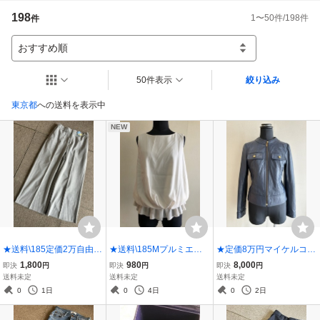
198
1
〜
50
件/
198
件
件
おすすめ順
50件表示
絞り込み
東京都
への送料を表示中
NEW
★送料\185定価2万自由区
★送料\185Mプルミエ裾
★定価8万円マイケルコー
ワイド半端丈パンツ30★
フリルふんわりノースリ
ス羊革ライダースジャケ
1,800
980
8,000
即決
円
即決
円
即決
円
グレー
ーブブラウス34★白
ットブルゾン4★紺
送料未定
送料未定
送料未定
0
1日
0
4日
0
2日