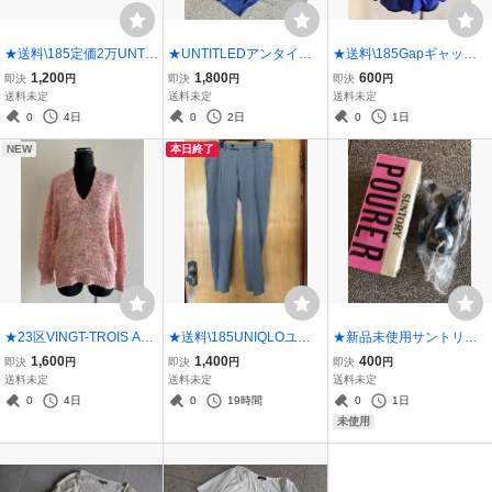
★送料\185定価2万UNTIT
★UNTITLEDアンタイト
★送料\185Gapギャップ
LEDアンタイトルシルク
ルドルマンサマーニット0
ドット地模様長袖シャツS
1,200
1,800
600
即決
円
即決
円
即決
円
カシミヤ混ロングカーデ
★青
★青
送料未定
送料未定
送料未定
ィガン0★エンジ
0
4日
0
2日
0
1日
NEW
本日終了
★23区VINGT-TROIS AR
★送料\185UNIQLOユニ
★新品未使用サントリー
RONDISSEMENTS春用V
クロストレッチスラック
ポーラー ウイスキー★
1,600
1,400
400
即決
円
即決
円
即決
円
ネックニット32★P
ス パンツW82★グレー
送料未定
送料未定
送料未定
0
4日
0
19時間
0
1日
未使用