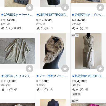
★J.PRESSテーラードジ
★23区VINGT-TROIS AR
★定価5万ボディドレッシ
ャケットスーツA5★グレ
RONDISSEMENTSふわふ
ングツイードジャケット3
7,000
2,400
3,200
即決
円
即決
円
即決
円
ー
わゆったりVネックベスト
4★紺
送料未定
送料未定
送料未定
32★黒
0
19時間
0
4日
0
2日
NEW
★23区ゆったりロングニ
★ファー襟巻マフラーク
★新品定価5万UNTITLED
ットカーディガンコート3
リップ付き★
アンタイトルブラウス&キ
2,000
980
4,800
即決
円
即決
円
即決
円
2★カーキベージュ
ュロットスカートスーツ0
送料未定
送料未定
送料未定
★B
0
2日
0
2日
0
4日
未使用
NEW