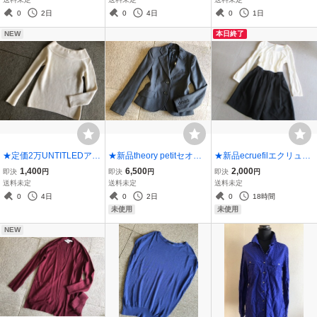
ット32★白黒
0
2日
0
4日
0
1日
NEW
本日終了
★定価2万UNTITLEDアン
★新品theory petitセオリ
★新品ecruefilエクリュフ
タイトルカシミヤ混ボー
ープチシンプルテーラー
ィルブラウス&スカートド
1,400
6,500
2,000
即決
円
即決
円
即決
円
トネックニット0★白
ドジャケット150★グレ
ッキングワンピ★
送料未定
送料未定
送料未定
ー-
0
4日
0
2日
0
18時間
未使用
未使用
NEW