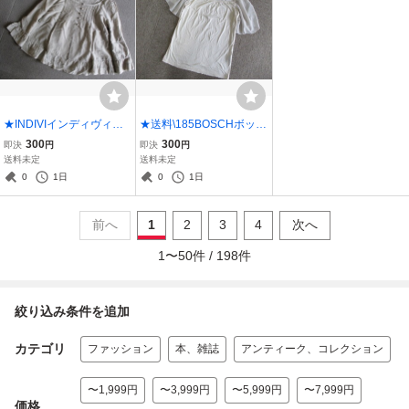
★INDIVIインディヴィシ
★送料\185BOSCHボッシ
ルク混Aラインフリルブラ
ュシフォンふんわり袖カ
300
300
即決
円
即決
円
ウス38★
ットソー38★B
送料未定
送料未定
0
1日
0
1日
前へ
1
2
3
4
次へ
1
〜
50
件 /
198
件
絞り込み条件を追加
カテゴリ
ファッション
本、雑誌
アンティーク、コレクション
〜1,999円
〜3,999円
〜5,999円
〜7,999円
価格