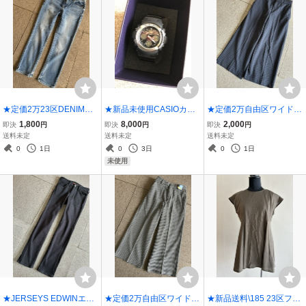
★定価2万23区DENIMス
★新品未使用CASIOカシ
★定価2万自由区ワイド半
トレッチテーパードジー
オG-SHOCK AW-590-1AJ
端丈パンツ30★紺黒
1,800
8,000
2,000
即決
円
即決
円
即決
円
ンズ32★青
F 4778 アナログ&デジタ
送料未定
送料未定
送料未定
ル★
0
1日
0
3日
0
1日
未使用
★JERSEYS EDWINエド
★定価2万自由区ワイド半
★新品送料\185 23区フレ