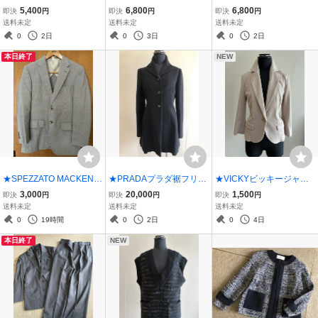
ルブラウス&パンツセット
OIS ARRONDISSEMENT
ーツ0★黒
5,400
6,800
6,800
即決
円
即決
円
即決
円
アップ0★黒
Sリブニットパンツスーツ
送料未定
送料未定
送料未定
32★青
0
2日
0
3日
0
2日
本日終了
NEW
★SPEZZATO MACKENZI
★PRADAプラダ裾フリル
★VICKYビッキージャー
Eスペザートマッケンジー
フレアロングジャケット
ジーストレッチ７分袖ジ
3,000
20,000
1,500
即決
円
即決
円
即決
円
シルク混テーラードジャ
★黒
ャケット１★B
送料未定
送料未定
送料未定
ケットA5★グレー
0
19時間
0
2日
0
4日
本日終了
NEW